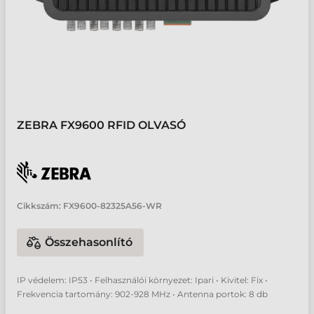
ZEBRA FX9600 RFID OLVASÓ
Cikkszám:
FX9600-82325A56-WR
Összehasonlító
IP védelem: IP53 • Felhasználói környezet: Ipari • Kivitel: Fix •
Frekvencia tartomány: 902-928 MHz • Antenna portok: 8 db