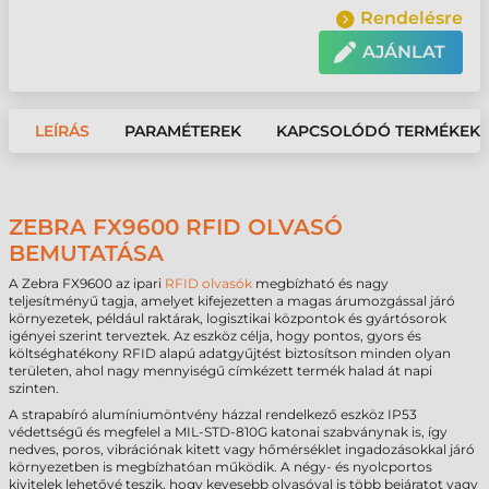
Rendelésre
AJÁNLAT
LEÍRÁS
PARAMÉTEREK
KAPCSOLÓDÓ TERMÉKEK
ZEBRA FX9600 RFID OLVASÓ
BEMUTATÁSA
A Zebra FX9600 az ipari
RFID olvasók
megbízható és nagy
teljesítményű tagja, amelyet kifejezetten a magas árumozgással járó
környezetek, például raktárak, logisztikai központok és gyártósorok
igényei szerint terveztek. Az eszköz célja, hogy pontos, gyors és
költséghatékony RFID alapú adatgyűjtést biztosítson minden olyan
területen, ahol nagy mennyiségű címkézett termék halad át napi
szinten.
A strapabíró alumíniumöntvény házzal rendelkező eszköz IP53
védettségű és megfelel a MIL-STD-810G katonai szabványnak is, így
nedves, poros, vibrációnak kitett vagy hőmérséklet ingadozásokkal járó
környezetben is megbízhatóan működik. A négy- és nyolcportos
kivitelek lehetővé teszik, hogy kevesebb olvasóval is több bejáratot vagy