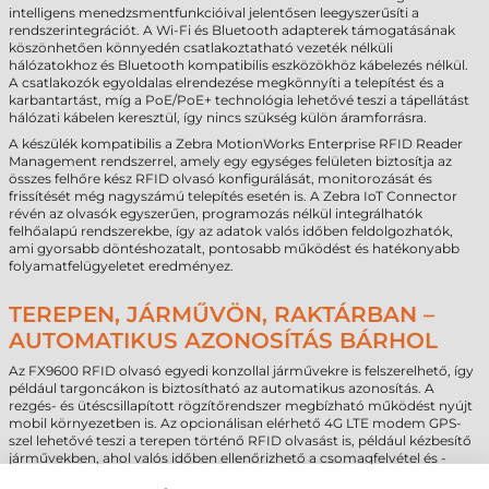
intelligens menedzsmentfunkcióival jelentősen leegyszerűsíti a
rendszerintegrációt. A Wi-Fi és Bluetooth adapterek támogatásának
köszönhetően könnyedén csatlakoztatható vezeték nélküli
hálózatokhoz és Bluetooth kompatibilis eszközökhöz kábelezés nélkül.
A csatlakozók egyoldalas elrendezése megkönnyíti a telepítést és a
karbantartást, míg a PoE/PoE+ technológia lehetővé teszi a tápellátást
hálózati kábelen keresztül, így nincs szükség külön áramforrásra.
A készülék kompatibilis a Zebra MotionWorks Enterprise RFID Reader
Management rendszerrel, amely egy egységes felületen biztosítja az
összes felhőre kész RFID olvasó konfigurálását, monitorozását és
frissítését még nagyszámú telepítés esetén is. A Zebra IoT Connector
révén az olvasók egyszerűen, programozás nélkül integrálhatók
felhőalapú rendszerekbe, így az adatok valós időben feldolgozhatók,
ami gyorsabb döntéshozatalt, pontosabb működést és hatékonyabb
folyamatfelügyeletet eredményez.
TEREPEN, JÁRMŰVÖN, RAKTÁRBAN –
AUTOMATIKUS AZONOSÍTÁS BÁRHOL
Az FX9600 RFID olvasó egyedi konzollal járművekre is felszerelhető, így
például targoncákon is biztosítható az automatikus azonosítás. A
rezgés- és ütéscsillapított rögzítőrendszer megbízható működést nyújt
mobil környezetben is. Az opcionálisan elérhető 4G LTE modem GPS-
szel lehetővé teszi a terepen történő RFID olvasást is, például kézbesítő
járművekben, ahol valós időben ellenőrizhető a csomagfelvétel és -
kézbesítés, valamint hatékonyan kezelhetők az ipari környezetben forgó