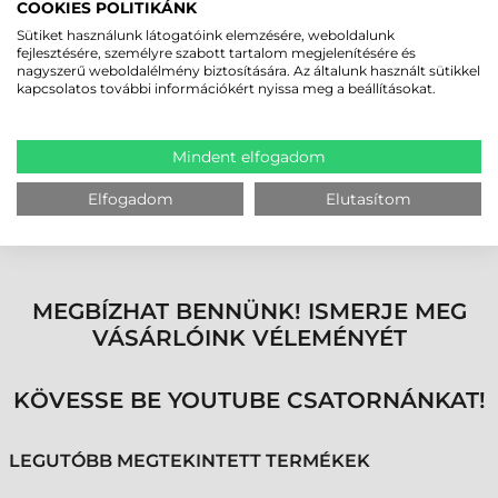
csomagoló- és szállítóeszközök.
COOKIES POLITIKÁNK
Sütiket használunk látogatóink elemzésére, weboldalunk
ZEBRA FX9600 RFID OLVASÓ –
fejlesztésére, személyre szabott tartalom megjelenítésére és
nagyszerű weboldalélmény biztosítására. Az általunk használt sütikkel
MAXIMÁLIS MEGBÍZHATÓSÁG, GLOBÁLIS
kapcsolatos további információkért nyissa meg a beállításokat.
TAPASZTALAT
A Zebra több fix, kézi és átjárós RFID rendszert telepített világszerte,
mint bármely más gyártó. Több mint 300 RFID szabadalmával és
Mindent elfogadom
iparági innovációival biztosítja, hogy az eszköz megbízható és jövőbiztos
megoldást nyújtson bármely RFID alkalmazásban, legyen szó raktári
Elfogadom
Elutasítom
folyamatok automatizálásáról, flottakövetésről vagy valós idejű
eszközmonitorozásról.
MEGBÍZHAT BENNÜNK! ISMERJE MEG
VÁSÁRLÓINK VÉLEMÉNYÉT
KÖVESSE BE YOUTUBE CSATORNÁNKAT!
LEGUTÓBB MEGTEKINTETT TERMÉKEK