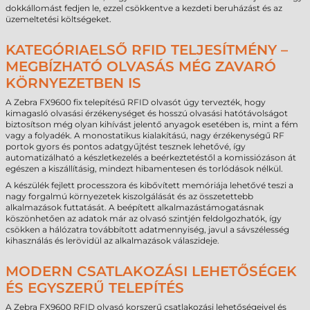
dokkállomást fedjen le, ezzel csökkentve a kezdeti beruházást és az
üzemeltetési költségeket.
KATEGÓRIAELSŐ RFID TELJESÍTMÉNY –
MEGBÍZHATÓ OLVASÁS MÉG ZAVARÓ
KÖRNYEZETBEN IS
A Zebra FX9600 fix telepítésű RFID olvasót úgy tervezték, hogy
kimagasló olvasási érzékenységet és hosszú olvasási hatótávolságot
biztosítson még olyan kihívást jelentő anyagok esetében is, mint a fém
vagy a folyadék. A monostatikus kialakítású, nagy érzékenységű RF
portok gyors és pontos adatgyűjtést tesznek lehetővé, így
automatizálható a készletkezelés a beérkeztetéstől a komissiózáson át
egészen a kiszállításig, mindezt hibamentesen és torlódások nélkül.
A készülék fejlett processzora és kibővített memóriája lehetővé teszi a
nagy forgalmú környezetek kiszolgálását és az összetettebb
alkalmazások futtatását. A beépített alkalmazástámogatásnak
köszönhetően az adatok már az olvasó szintjén feldolgozhatók, így
csökken a hálózatra továbbított adatmennyiség, javul a sávszélesség
kihasználás és lerövidül az alkalmazások válaszideje.
MODERN CSATLAKOZÁSI LEHETŐSÉGEK
ÉS EGYSZERŰ TELEPÍTÉS
A Zebra FX9600 RFID olvasó korszerű csatlakozási lehetőségeivel és