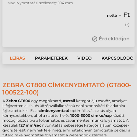
Max. Nyomtatási szélesség: 104 mm
- Ft
nettó
(
-
)
Érdeklődjön
LEÍRÁS
PARAMÉTEREK
VIDEÓ
KAPCSOLÓDÓ 
ZEBRA GT800 CÍMKENYOMTATÓ (GT800-
100522-100)
A
Zebra GT800
egy megbízható,
asztali
kategóriájú eszköz, amelyet
kifejezetten a kis- és középvállalkozások napi azonosítási feladataira
fejlesztettek ki. Ez a
címkenyomtató
optimális választás olyan
környezetekben, ahol a napi terhelés
1000-3000 címke/nap
között
mozog, biztosítva a folyamatos és zavarmentes munkafolyamatot. A
készülék
127 mm/sec
nyomtatási sebessége kategóriájában közepes-
gyors teljesítménynek felel meg, ami hatékonyan támogatja például a
futárcímke nyomtatás folyamatát a webshopok számára.