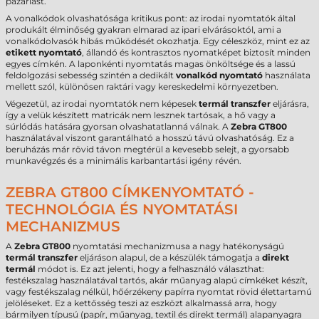
pazarlást.
A vonalkódok olvashatósága kritikus pont: az irodai nyomtatók által
produkált élminőség gyakran elmarad az ipari elvárásoktól, ami a
vonalkódolvasók hibás működését okozhatja. Egy céleszköz, mint ez az
etikett nyomtató
, állandó és kontrasztos nyomatképet biztosít minden
egyes címkén. A laponkénti nyomtatás magas önköltsége és a lassú
feldolgozási sebesség szintén a dedikált
vonalkód nyomtató
használata
mellett szól, különösen raktári vagy kereskedelmi környezetben.
Végezetül, az irodai nyomtatók nem képesek
termál transzfer
eljárásra,
így a velük készített matricák nem lesznek tartósak, a hő vagy a
súrlódás hatására gyorsan olvashatatlanná válnak. A
Zebra GT800
használatával viszont garantálható a hosszú távú olvashatóság. Ez a
beruházás már rövid távon megtérül a kevesebb selejt, a gyorsabb
munkavégzés és a minimális karbantartási igény révén.
ZEBRA GT800 CÍMKENYOMTATÓ -
TECHNOLÓGIA ÉS NYOMTATÁSI
MECHANIZMUS
A
Zebra GT800
nyomtatási mechanizmusa a nagy hatékonyságú
termál transzfer
eljáráson alapul, de a készülék támogatja a
direkt
termál
módot is. Ez azt jelenti, hogy a felhasználó választhat:
festékszalag használatával tartós, akár műanyag alapú címkéket készít,
vagy festékszalag nélkül, hőérzékeny papírra nyomtat rövid élettartamú
jelöléseket. Ez a kettősség teszi az eszközt alkalmassá arra, hogy
bármilyen típusú (papír, műanyag, textil és direkt termál) alapanyagra