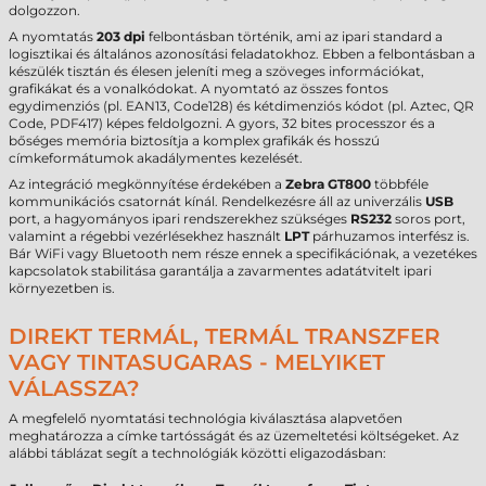
dolgozzon.
A nyomtatás
203 dpi
felbontásban történik, ami az ipari standard a
logisztikai és általános azonosítási feladatokhoz. Ebben a felbontásban a
készülék tisztán és élesen jeleníti meg a szöveges információkat,
grafikákat és a vonalkódokat. A nyomtató az összes fontos
egydimenziós (pl. EAN13, Code128) és kétdimenziós kódot (pl. Aztec, QR
Code, PDF417) képes feldolgozni. A gyors, 32 bites processzor és a
bőséges memória biztosítja a komplex grafikák és hosszú
címkeformátumok akadálymentes kezelését.
Az integráció megkönnyítése érdekében a
Zebra GT800
többféle
kommunikációs csatornát kínál. Rendelkezésre áll az univerzális
USB
port, a hagyományos ipari rendszerekhez szükséges
RS232
soros port,
valamint a régebbi vezérlésekhez használt
LPT
párhuzamos interfész is.
Bár WiFi vagy Bluetooth nem része ennek a specifikációnak, a vezetékes
kapcsolatok stabilitása garantálja a zavarmentes adatátvitelt ipari
környezetben is.
DIREKT TERMÁL, TERMÁL TRANSZFER
VAGY TINTASUGARAS - MELYIKET
VÁLASSZA?
A megfelelő nyomtatási technológia kiválasztása alapvetően
meghatározza a címke tartósságát és az üzemeltetési költségeket. Az
alábbi táblázat segít a technológiák közötti eligazodásban: