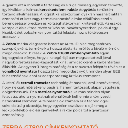
A gyártó ezt a modellt a tartósság és a rugalmasság jegyében tervezte,
így kiválóan alkalmas
kereskedelem
,
raktár
és
gyártás
területén
történő alkalmazásra. A logisztikai szektorban gyakran használt raktári
azonosító etikett vagy termékazonosító címke előállítása ezzel a
berendezéssel precízen és költséghatékonyan kivitelezhető. Az eszköz
kompakt kialakítása révén szűkös munkakörnyezetben, például egy
kisebb üzlet polccímke nyomtatási feladataihoz is tökéletesen
illeszkedik.
A
Zebra
márka világszerte ismert az Auto-ID piac meghatározó
szereplőjeként, termékeik a hosszú élettartamról és a kiváló mérnöki
megoldásokról híresek. A
Zebra GT800 címkenyomtató
egyik
legnagyobb előnye, hogy a kategóriájában megszokottnál jóval
nagyobb festékszalag-kapacitást kínál, ami csökkenti a karbantartási
állásidőt. Az egyszerű integrálhatóság és a robusztus felépítés révén ez a
vonalkód nyomtató
hosszú távú megoldást nyújt minden olyan B2B
felhasználónak, ahol az adatpontosság kritikus szempont.
A készülék
termál transzfer
technológiát használ, ami lehetővé teszi,
hogy ne csak hőérzékeny papírra, hanem tartósabb alapanyagokra is
dolgozhassunk. Ez a
matrica nyomtató
alkalmas minden olyan
feladatra, ahol a nyomatnak ellenállónak kell lennie a környezeti
hatásokkal szemben. A felhasználók számára ez a technológiai
sokoldalúság biztosítja, hogy egyetlen eszközzel oldják meg a
legkülönfélébb jelölési igényeiket a raktár polcaitól a gyártósori
azonosításig.
ZEBRA GT800 CÍMKENYOMTATÓ