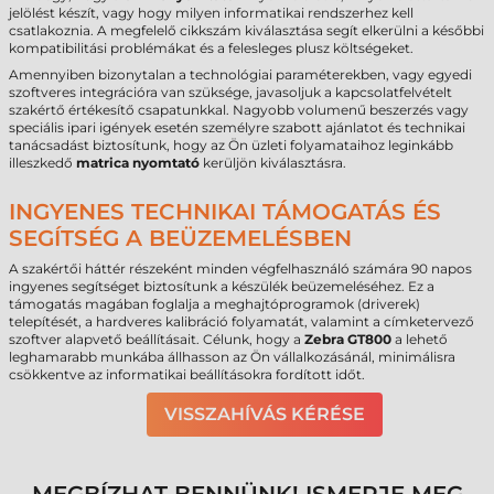
jelölést készít, vagy hogy milyen informatikai rendszerhez kell
csatlakoznia. A megfelelő cikkszám kiválasztása segít elkerülni a későbbi
kompatibilitási problémákat és a felesleges plusz költségeket.
Amennyiben bizonytalan a technológiai paraméterekben, vagy egyedi
szoftveres integrációra van szüksége, javasoljuk a kapcsolatfelvételt
szakértő értékesítő csapatunkkal. Nagyobb volumenű beszerzés vagy
speciális ipari igények esetén személyre szabott ajánlatot és technikai
tanácsadást biztosítunk, hogy az Ön üzleti folyamataihoz leginkább
illeszkedő
matrica nyomtató
kerüljön kiválasztásra.
INGYENES TECHNIKAI TÁMOGATÁS ÉS
SEGÍTSÉG A BEÜZEMELÉSBEN
A szakértői háttér részeként minden végfelhasználó számára 90 napos
ingyenes segítséget biztosítunk a készülék beüzemeléséhez. Ez a
támogatás magában foglalja a meghajtóprogramok (driverek)
telepítését, a hardveres kalibráció folyamatát, valamint a címketervező
szoftver alapvető beállításait. Célunk, hogy a
Zebra GT800
a lehető
leghamarabb munkába állhasson az Ön vállalkozásánál, minimálisra
csökkentve az informatikai beállításokra fordított időt.
VISSZAHÍVÁS KÉRÉSE