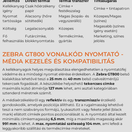
Jellemző
Direkt termál
Termál transzfer
Tintasugaras
Kellékanyag
Csak hőérzékeny
Címke +
Címke + tintapatron
igény
papír
festékszalag
Nyomat
Alacsony (hőre
Magas (kopás- és
Közepes/Magas
tartóssága
sötétedik)
vegyszerálló)
(színes)
Magasabb (színes
Költség
Legalacsonyabb
Közepes
igény esetén)
Fő
Futárcímke,
Termékcímke,
Marketing, színes
felhasználás
blokknyomtatás
gyártás
jelölés
ZEBRA GT800 VONALKÓD NYOMTATÓ -
MÉDIA KEZELÉS ÉS KOMPATIBILITÁS
A kellékanyagok helyes megválasztása elengedhetetlen a nyomtatófej
védelme és a minőségi nyomat elérése érdekében. A
Zebra GT800
belső
kialakítása lehetővé teszi a
25 mm
és
40 mm
belső cséveátmérőjű
tekercsek fogadását. A készülékbe helyezhető
tekercses címke
maximális külső átmérője
127 mm
lehet, ami asztali kategóriában
sztenderd méretnek számít.
A médiaérzékelésről egy
reflektív
és egy
transzmisszív
érzékelő
gondoskodik, amelyek pozíciója állítható. Ez a rugalmasság lehetővé
teszi a nem szabványos formájú, lyukasztott vagy fekete jellel (black
mark) ellátott címkék pontos pozicionálását is. A nyomtató által kezelt
minimális címkemagasság
6,5 mm
, míg a maximális magasság akár
991 mm
is lehet. A
max. nyomtatási szélesség
104 mm
, ami lefedi a
leggyakoribb szállítási és termékcímke méreteket.