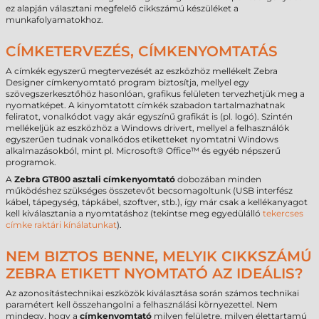
ez alapján választani megfelelő cikkszámú készüléket a
munkafolyamatokhoz.
CÍMKETERVEZÉS, CÍMKENYOMTATÁS
A címkék egyszerű megtervezését az eszközhöz mellékelt Zebra
Designer címkenyomtató program biztosítja, mellyel egy
szövegszerkesztőhöz hasonlóan, grafikus felületen tervezhetjük meg a
nyomatképet. A kinyomtatott címkék szabadon tartalmazhatnak
feliratot, vonalkódot vagy akár egyszínű grafikát is (pl. logó). Szintén
mellékeljük az eszközhöz a Windows drivert, mellyel a felhasználók
egyszerűen tudnak vonalkódos etiketteket nyomtatni Windows
alkalmazásokból, mint pl. Microsoft® Office™ és egyéb népszerű
programok.
A
Zebra GT800
asztali
címkenyomtató
dobozában minden
működéshez szükséges összetevőt becsomagoltunk (USB interfész
kábel, tápegység, tápkábel, szoftver, stb.), így már csak a kellékanyagot
kell kiválasztania a nyomtatáshoz (tekintse meg egyedülálló
tekercses
címke raktári kínálatunkat
).
NEM BIZTOS BENNE, MELYIK CIKKSZÁMÚ
ZEBRA ETIKETT NYOMTATÓ AZ IDEÁLIS?
Az azonosítástechnikai eszközök kiválasztása során számos technikai
paramétert kell összehangolni a felhasználási környezettel. Nem
mindegy, hogy a
címkenyomtató
milyen felületre, milyen élettartamú