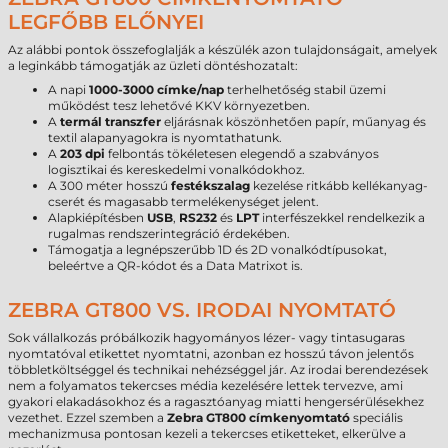
LEGFŐBB ELŐNYEI
Az alábbi pontok összefoglalják a készülék azon tulajdonságait, amelyek
a leginkább támogatják az üzleti döntéshozatalt:
A napi
1000-3000 címke/nap
terhelhetőség stabil üzemi
működést tesz lehetővé KKV környezetben.
A
termál transzfer
eljárásnak köszönhetően papír, műanyag és
textil alapanyagokra is nyomtathatunk.
A
203 dpi
felbontás tökéletesen elegendő a szabványos
logisztikai és kereskedelmi vonalkódokhoz.
A 300 méter hosszú
festékszalag
kezelése ritkább kellékanyag-
cserét és magasabb termelékenységet jelent.
Alapkiépítésben
USB
,
RS232
és
LPT
interfészekkel rendelkezik a
rugalmas rendszerintegráció érdekében.
Támogatja a legnépszerűbb 1D és 2D vonalkódtípusokat,
beleértve a QR-kódot és a Data Matrixot is.
ZEBRA GT800 VS. IRODAI NYOMTATÓ
Sok vállalkozás próbálkozik hagyományos lézer- vagy tintasugaras
nyomtatóval etikettet nyomtatni, azonban ez hosszú távon jelentős
többletköltséggel és technikai nehézséggel jár. Az irodai berendezések
nem a folyamatos tekercses média kezelésére lettek tervezve, ami
gyakori elakadásokhoz és a ragasztóanyag miatti hengersérülésekhez
vezethet. Ezzel szemben a
Zebra GT800 címkenyomtató
speciális
mechanizmusa pontosan kezeli a tekercses etiketteket, elkerülve a