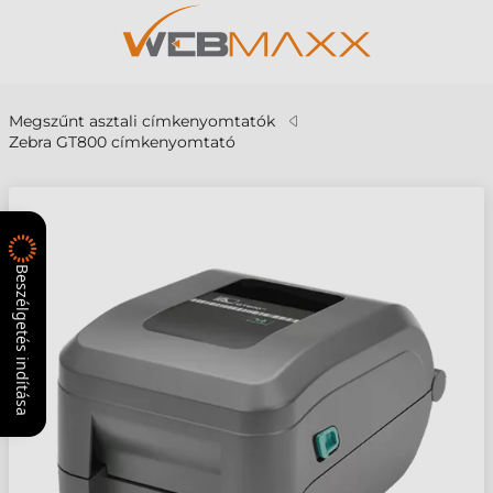
Megszűnt asztali címkenyomtatók
Zebra GT800 címkenyomtató
Beszélgetés indítása