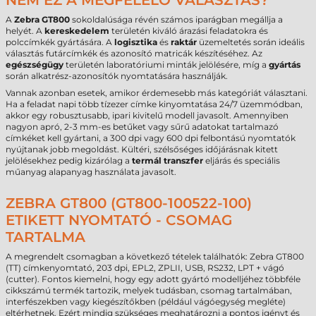
NEM EZ A MEGFELELŐ VÁLASZTÁS?”
A
Zebra GT800
sokoldalúsága révén számos iparágban megállja a
helyét. A
kereskedelem
területén kiváló árazási feladatokra és
polccímkék gyártására. A
logisztika
és
raktár
üzemeltetés során ideális
választás futárcímkék és azonosító matricák készítéséhez. Az
egészségügy
területén laboratóriumi minták jelölésére, míg a
gyártás
során alkatrész-azonosítók nyomtatására használják.
Vannak azonban esetek, amikor érdemesebb más kategóriát választani.
Ha a feladat napi több tízezer címke kinyomtatása 24/7 üzemmódban,
akkor egy robusztusabb, ipari kivitelű modell javasolt. Amennyiben
nagyon apró, 2-3 mm-es betűket vagy sűrű adatokat tartalmazó
címkéket kell gyártani, a 300 dpi vagy 600 dpi felbontású nyomtatók
nyújtanak jobb megoldást. Kültéri, szélsőséges időjárásnak kitett
jelölésekhez pedig kizárólag a
termál transzfer
eljárás és speciális
műanyag alapanyag használata javasolt.
ZEBRA GT800 (GT800-100522-100)
ETIKETT NYOMTATÓ - CSOMAG
TARTALMA
A megrendelt csomagban a következő tételek találhatók: Zebra GT800
(TT) címkenyomtató, 203 dpi, EPL2, ZPLII, USB, RS232, LPT + vágó
(cutter). Fontos kiemelni, hogy egy adott gyártó modelljéhez többféle
cikkszámú termék tartozik, melyek tudásban, csomag tartalmában,
interfészekben vagy kiegészítőkben (például vágóegység megléte)
eltérhetnek. Ezért mindig szükséges meghatározni a pontos igényt és