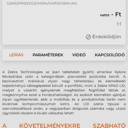
GSM/GPRS/EDGE/HSPA/UMTS/HSPA+/4G
- Ft
nettó
(
-
)
Érdeklődjön
LEÍRÁS
PARAMÉTEREK
VIDEÓ
KAPCSOLÓDÓ 
A Zebra Technologies az ipari tableteket gyártó amerikai Xplore
felvásárlása után a kategóriában piacvezető pozícióba került. A
beolvasztott márkával olyan nagy teherbírású és kiemelkedő
teljesítményű táblagépekkel bővült a portfólió, mint a Zebra
XPAD
L10,
melyet a vásárlói igényeknek megfelelően fogófüllel láttak el,
megkönnyítve ezzel a hordozhatóságot. Az eszközt kiemelten ajánljuk
olyan ügyfeleinknek, akik a mobilitás és a produktivitás terén nem
kívánnak kompromisszumot kötni. Az L10 széria típusai a
szervizkiszállások során, a vegyiparban dolgozók számára vagy utazó
ügynökök részére is kiváló választás lehet!
A KÖVETELMÉNYEKRE SZABHATÓ