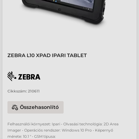
ZEBRA L10 XPAD IPARI TABLET
Cikkszám:
210611
Összehasonlító
Felhasználói környezet: Ipari • Olvasási technológia: 2D Area
Imager • Operációs rendszer: Windows 10 Pro • Képernyő
mérete: 10.1 " • GSM típusa: