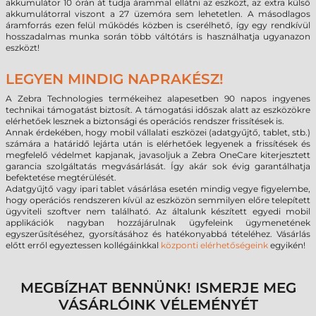
akkumulátor 10 órán át tudja árammal ellátni az eszközt, az extra külső
akkumulátorral viszont a 27 üzemóra sem lehetetlen. A másodlagos
áramforrás ezen felül működés közben is cserélhető, így egy rendkívül
hosszadalmas munka során több váltótárs is használhatja ugyanazon
eszközt!
LEGYEN MINDIG NAPRAKÉSZ!
A Zebra Technologies termékeihez alapesetben 90 napos ingyenes
technikai támogatást biztosít. A támogatási időszak alatt az eszközökre
elérhetőek lesznek a biztonsági és operációs rendszer frissítések is.
Annak érdekében, hogy mobil vállalati eszközei (adatgyűjtő, tablet, stb.)
számára a határidő lejárta után is elérhetőek legyenek a frissítések és
megfelelő védelmet kapjanak, javasoljuk a Zebra OneCare kiterjesztett
garancia szolgáltatás megvásárlását. Így akár sok évig garantálhatja
befektetése megtérülését.
Adatgyűjtő vagy ipari tablet vásárlása esetén mindig vegye figyelembe,
hogy operációs rendszeren kívül az eszközön semmilyen előre telepített
ügyviteli szoftver nem található. Az általunk készített egyedi mobil
applikációk nagyban hozzájárulnak ügyfeleink ügymenetének
egyszerűsítéséhez, gyorsításához és hatékonyabbá tételéhez. Vásárlás
előtt erről egyeztessen kollégáinkkal
központi elérhetőségeink
egyikén!
MEGBÍZHAT BENNÜNK! ISMERJE MEG
VÁSÁRLÓINK VÉLEMÉNYÉT