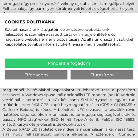
támogatja, így precíz nyomásérzékeny rajztáblaként is megállja a helyét.
Felhasználója így bármilyen körülmények között elvégezheti a helyszíni
dokumentációt, valamint akár komplex feladatokat is helyben
megoldhat, időt és költségeket spórolva a vállalat számára. A Corning
COOKIES POLITIKÁNK
Gorilla Glass 3 üveg az esetleges karcolásoktól is megvédi a képernyőt,
így az L10 sorozat típusaival egy olyan mobil irodát kap, ami ténylegesen
Sütiket használunk látogatóink elemzésére, weboldalunk
bírja a kiképzést, akárhová is vigye a felhasználója!
fejlesztésére, személyre szabott tartalom megjelenítésére és
nagyszerű weboldalélmény biztosítására. Az általunk használt sütikkel
kapcsolatos további információkért nyissa meg a beállításokat.
MAXIMÁLIS HORDOZHATÓSÁG!
A Zebra
XPAD
L10 hordozható számítógép a nagy sebességű mobil
adatkapcsolatok terén is ki tud elégíteni minden igényt. A 802.11ac
Mindent elfogadom
szabványú Wi-Fi kártyával a nagy sávszélesség magától értetődő,
valamint a 2x2 MU-MIMO technológiával is támogatott, ami javíthatja a
Elfogadom
Elutasítom
hálózat kihasználtságát és jobb jelerősséget nyújt. A szintén az
alapfelszereltséghez tartozó Bluetooth chip (Android: Bluetooth v5.0 +
BLE, Windows: Class 1 Bluetooth 4.2 EDR + BLE) száz méteres vagy akár
még ennél is távolabbi kapcsolatot is lehetővé tesz a párosított
eszközzel. A Windows típusoknál opcionális LTE modem (az L10 Android
verzióinál alaptartozék a 4G) két nano SIM kártyával is együtt tud
működni, ezen felül GPS alapú helymeghatározásra (GPS + GLONASS +
Galileo + Beidou) is képes. A beépített NFC olvasóval a készülék rövid
hatótávolságú rádiókommunikációt is támogatja, segítségével aktív és
passzív NFC „tag”-ekkel (ISO 14443 Type A és B; FeliCa, ISO 15693)
ellátott kártyák és jelölések is dekódolhatóak.
A Zebra
XPAD
L10 tabletet üzemideje is maximálisan alkalmassá teszi
arra, hogy felhasználóját bárhová elkísérje. A sztenderd lítiumion-