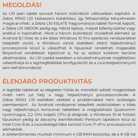
MEGOLDÁS!
Az L10 ipari tablet sorozat három különböző változatban kapható. A
Zebra
XPAD
L10 táskaszerű kialakítású, így felhasználója kényelmesen
magával viheti, a Zebra L10 XSLATE hagyományos tablet formát kapott,
a Zebra L10 XBOOK pedig egy hibrid laptop, melyet billentyűzettel vagy
anélkül is használhat. Mind a három különböző modellnél elérhető az
Android 8.1 Oreo és a 64-bites Windows 10 Pro operációs rendszerekkel
telepített verzió, a Windows verzió esetében eltérő teljesítményű
processzorok közül is választhat. A típusokat rendelheti magasabb
fényerővel rendelkező kijelzővel is, ha az eszköz kültéren kerülne
alkalmazásra. Az L10 család esetében a követelményeinek megfelelően
választhatja ki a legmegfelelőbb konfigurációt és a csúcsteljesítményről
sem kell lemondania!
ÉLENJÁRÓ PRODUKTIVITÁS
A legtöbb tabletnél az elégtelen hűtés és méretből adódó megkötések
miatt nem jut hely a nagy teljesítményű processzoroknak. A
Zebra
XPAD
L10 esetében ezekkel a problémákkal nem szükséges
szembenézni! Az Android rendszerrel telepített eszközökben a több
nagy teljesítményű konzumer tabletben is megtalálható Qualcomm
nyolcmagos, 2,2 GHz órajelű CPU-ja dolgozik, a Windows 10-et futtató
típusokon pedig az alacsony áramfelvételű Pentium lapkákon kívül az
Intel Core i5 és a csúcskategóriába tartozó Core i7 vPro processzorok is
elérhetőek.
A zökkenőmentes munkát minimum 4 GB RAM biztosítja, de a 8 GB-tal