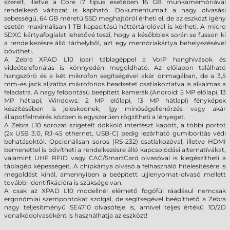
szerelt, illetve a Core i7 típus esetében 16 GB munkamemóriával
rendelkező változat is kapható. Dokumentumait a nagy olvasási
sebességű, 64 GB méretű SSD meghajtóról érheti el, de az eszközt igény
esetén maximálisan 1 TB kapacitású háttértárolóval is kérheti. A micro
SDXC kártyafoglalat lehetővé teszi, hogy a későbbiek során se fusson ki
a rendelkezésre álló tárhelyből, azt egy memóriakártya behelyezésével
bővítheti.
A Zebra
XPAD
L10 ipari táblagéppel a VoIP hanghívások és
videótelefonálás is könnyedén megoldható. Az előlapon található
hangszóró és a két mikrofon segítségével akár önmagában, de a 3,5
mm-es jack aljzatba mikrofonos headsetet csatlakoztatva is alkalmas a
feladatra. A nagy felbontású beépített kamerák (Android: 5 MP előlapi, 13
MP hátlapi; Windows: 2 MP előlapi, 13 MP hátlapi) fényképek
készítésében is jeleskednek, így minőségellenőrzés vagy akár
állapotfelmérés közben is egyszerűen rögzítheti a lényeget.
A Zebra L10 sorozat szigetelt dokkoló interfészt kapott, a többi portot
(2x USB 3.0, RJ-45 ethernet, USB-C) pedig lezárható gumiborítás védi
behatásoktól. Opcionálisan soros (RS-232) csatlakozóval, illetve HDMI
bemenettel is bővítheti a rendelkezésre álló kapcsolódási alternatívákat,
valamint UHF RFID vagy CAC/SmartCard olvasóval is kiegészítheti a
táblagép képességeit. A chipkártya olvasó a felhasználó hitelesítésére is
megoldást kínál, amennyiben a beépített ujjlenyomat-olvasó mellett
további identifikációra is szüksége van.
A csak az
XPAD
L10 modellnél elérhető fogófül ráadásul nemcsak
ergonómiai szempontokat szolgál, de segítségével beépíthető a Zebra
nagy teljesítményű SE4710 olvasófeje is, amivel teljes értékű 1D/2D
vonalkódolvasóként is használhatja az eszközt!