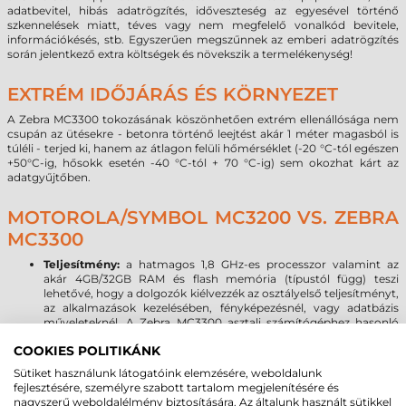
adatbevitel, hibás adatrögzítés, időveszteség az egyesével történő
szkennelések miatt, téves vagy nem megfelelő vonalkód bevitele,
információkésés, stb. Egyszerűen megszűnnek az emberi adatrögzítés
során jelentkező extra költségek és növekszik a termelékenység!
EXTRÉM IDŐJÁRÁS ÉS KÖRNYEZET
A Zebra MC3300 tokozásának köszönhetően extrém ellenállósága nem
csupán az ütésekre - betonra történő leejtést akár 1 méter magasból is
túléli - terjed ki, hanem az átlagon felüli hőmérséklet (-20 °C-tól egészen
+50°C-ig, hősokk esetén -40 °C-tól + 70 °C-ig) sem okozhat kárt az
adatgyűjtőben.
MOTOROLA/SYMBOL MC3200 VS. ZEBRA
MC3300
Teljesítmény:
a hatmagos 1,8 GHz-es processzor valamint az
akár 4GB/32GB RAM és flash memória (típustól függ) teszi
lehetővé, hogy a dolgozók kiélvezzék az osztályelső teljesítményt,
az alkalmazások kezelésében, fényképezésnél, vagy adatbázis
műveleteknél. A Zebra MC3300 asztali számítógéphez hasonló
teljesítményt nyújt még a legnagyobb igényű multimédiás
COOKIES POLITIKÁNK
alkalmazások esetén is.
Operációs rendszer:
2020-ban megszűnik a Microsoft Windows
Sütiket használunk látogatóink elemzésére, weboldalunk
mobil operációs rendszerek támogatása, így az új OS forradalmi
fejlesztésére, személyre szabott tartalom megjelenítésére és
hullám már a 24 órába lépett. A Zebra MC3300 terminálon a
nagyszerű weboldalélmény biztosítására. Az általunk használt sütikkel