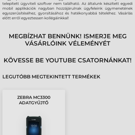
telepített ügyviteli szoftver nem található. Az általunk készített egyedi
mobil applikációk nagyban hozzájárulnak ügyfeleink ügymenetének
egyszerűsítéséhez, gyorsításához és hatékonyabbá tételéhez. Vásárlás
előtt erről egyeztessen kollégáinkkal!
MEGBÍZHAT BENNÜNK! ISMERJE MEG
VÁSÁRLÓINK VÉLEMÉNYÉT
KÖVESSE BE YOUTUBE CSATORNÁNKAT!
LEGUTÓBB MEGTEKINTETT TERMÉKEK
ZEBRA MC3300
ADATGYŰJTŐ