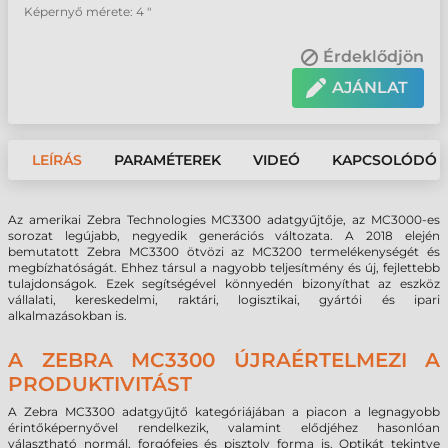
Képernyő mérete: 4 "
Érdeklődjön
AJÁNLAT
LEÍRÁS
PARAMÉTEREK
VIDEÓ
KAPCSOLÓDÓ 
Az amerikai Zebra Technologies MC3300 adatgyűjtője, az MC3000-es
sorozat legújabb, negyedik generációs változata. A 2018 elején
bemutatott Zebra MC3300 ötvözi az MC3200 termelékenységét és
megbízhatóságát. Ehhez társul a nagyobb teljesítmény és új, fejlettebb
tulajdonságok. Ezek segítségével könnyedén bizonyíthat az eszköz
vállalati, kereskedelmi, raktári, logisztikai, gyártói és ipari
alkalmazásokban is.
A ZEBRA MC3300 ÚJRAÉRTELMEZI A
PRODUKTIVITÁST
A Zebra MC3300 adatgyűjtő kategóriájában a piacon a legnagyobb
érintőképernyővel rendelkezik, valamint elődjéhez hasonlóan
választható normál, forgófejes és pisztoly forma is. Optikát tekintve