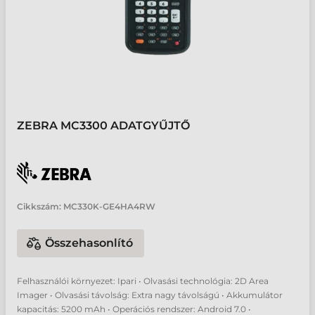
ZEBRA MC3300 ADATGYŰJTŐ
Cikkszám:
MC330K-GE4HA4RW
Összehasonlító
Felhasználói környezet: Ipari • Olvasási technológia: 2D Area
Imager • Olvasási távolság: Extra nagy távolságú • Akkumulátor
kapacitás: 5200 mAh • Operációs rendszer: Android 7.0 •