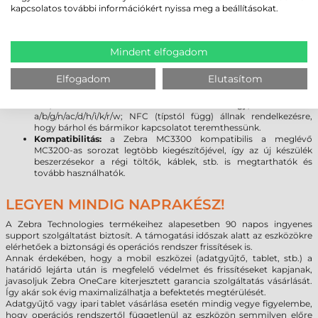
legújabb Android 7.0 rendszer lehetővé teszi, hogy a programok
kapcsolatos további információkért nyissa meg a beállításokat.
kihasználják a legújabb fejlesztéseket, beleértve a fokozott
rugalmasságot és a biztonságot. (
Bővebben az Android vs.
Windows rendszer váltásról
)
Kijelző:
a Gorilla Glass kijelző növeli a szkenner tartósságát,
Mindent elfogadom
továbbá meggátolja a karcolások kialakulását. A sérülésekre
gyakorlatilag érzéketlen üveg törés vagy karcolódás nélkül
Elfogadom
Elutasítom
ellenáll a leggyakoribb leejtéseknek.
Kapcsolat:
a legújabb vezeték nélküli technológiák (Bluetooth
V4.1, Class 2.1 + EDR + Bluetooth Low Energy; Wlan 802.11
a/b/g/n/ac/d/h/i/k/r/w; NFC (típstól függ) állnak rendelkezésre,
hogy bárhol és bármikor kapcsolatot teremthessünk.
Kompatibilitás:
a Zebra MC3300 kompatibilis a meglévő
MC3200-as sorozat legtöbb kiegészítőjével, így az új készülék
beszerzésekor a régi töltők, káblek, stb. is megtarthatók és
tovább használhatók.
LEGYEN MINDIG NAPRAKÉSZ!
A Zebra Technologies termékeihez alapesetben 90 napos ingyenes
support szolgáltatást biztosít. A támogatási időszak alatt az eszközökre
elérhetőek a biztonsági és operációs rendszer frissítések is.
Annak érdekében, hogy a mobil eszközei (adatgyűjtő, tablet, stb.) a
határidő lejárta után is megfelelő védelmet és frissítéseket kapjanak,
javasoljuk Zebra OneCare kiterjesztett garancia szolgáltatás vásárlását.
Így akár sok évig maximalizálhatja a befektetés megtérülését.
Adatgyűjtő vagy ipari tablet vásárlása esetén mindig vegye figyelembe,
hogy operációs rendszertől függetlenül az eszközön semmilyen előre