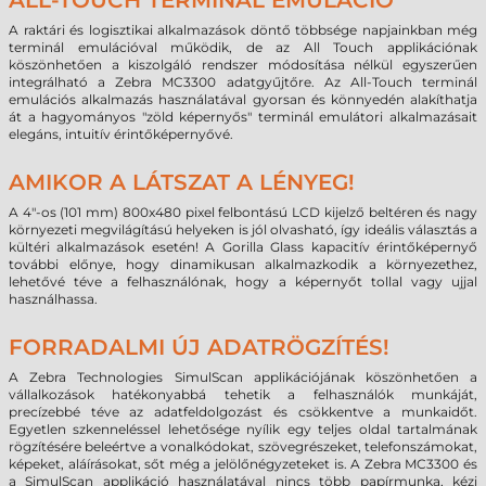
ALL-TOUCH TERMINÁL EMULÁCIÓ
A raktári és logisztikai alkalmazások döntő többsége napjainkban még
terminál emulációval működik, de az All Touch applikációnak
köszönhetően a kiszolgáló rendszer módosítása nélkül egyszerűen
integrálható a Zebra MC3300 adatgyűjtőre. Az All-Touch terminál
emulációs alkalmazás használatával gyorsan és könnyedén alakíthatja
át a hagyományos "zöld képernyős" terminál emulátori alkalmazásait
elegáns, intuitív érintőképernyővé.
AMIKOR A LÁTSZAT A LÉNYEG!
A 4"-os (101 mm) 800x480 pixel felbontású LCD kijelző beltéren és nagy
környezeti megvilágítású helyeken is jól olvasható, így ideális választás a
kültéri alkalmazások esetén! A Gorilla Glass kapacitív érintőképernyő
további előnye, hogy dinamikusan alkalmazkodik a környezethez,
lehetővé téve a felhasználónak, hogy a képernyőt tollal vagy ujjal
használhassa.
FORRADALMI ÚJ ADATRÖGZÍTÉS!
A Zebra Technologies SimulScan applikációjának köszönhetően a
vállalkozások hatékonyabbá tehetik a felhasználók munkáját,
precízebbé téve az adatfeldolgozást és csökkentve a munkaidőt.
Egyetlen szkenneléssel lehetősége nyílik egy teljes oldal tartalmának
rögzítésére beleértve a vonalkódokat, szövegrészeket, telefonszámokat,
képeket, aláírásokat, sőt még a jelölőnégyzeteket is. A Zebra MC3300 és
a SimulScan applikáció használatával nincs több papírmunka, kézi