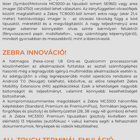
lézer (Symbol/Motorola MC9200-as típusból ismert SE960) vagy area
imager (SE4750) verzióból lehet választani. Az irányfüggetlen olvasófejek
között megtalálható a Zebra TC8000-ből ismert extra nagy (akár 21,4
méter) hatótávolságú imager is - az olvasási távolság függ a kód
típusától, méretétől és a megvilágítástól. A nagy teljesítményű area
imager szkenner könnyedén olvas szinte bármilyen felületről
(fényvisszaverő papír, mobiltelefon-, vagy számítógép képernyőjéről),
mindezt gyorsabban és messzebbről, mint a lézerolvasók.
ZEBRA INNOVÁCIÓ!
A hatmagos (hexa-core) 1,8 GHz-es Qualcomm processzornak
köszönhetően az alkalmazások futtatása az asztali számítógéphez
hasonló még a legnagyobb igényű multimédiás alkalmazások esetén is.
Az adatgyűjtőn a világ legnépszerűbb mobil operációs rendszere az
Android 7.0 (Nougat) található, kibővítve, az előre telepített Zebra
Mobilitiy Extensions (MX) applikációkkal. Ezek a lehetőségek nagyobb
biztonságot és teljesítményt, valamint könnyebb kezelhetőséget
biztosítanak.
A kompromisszummentes megoldásért a Zebra MC3300 háromféle
kiépítésben (Standard, Premium és PremiumPlus), formában (egyenes,
forgófejes és pisztoly) és billentyűzettel (28, 38 vagy 48 gombos) érhető
el. A Zebra MC3300 Premium típusaiban (pisztoly kivitelben nem
elérhető) 13 Mpixeles (autófókusz + vaku) kamera segíti a felhasználót
dokumentumok, fényképek és videók készítéséhez.