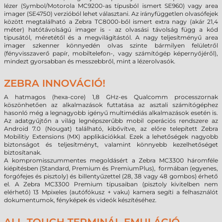
lézer (Symbol/Motorola MC9200-as típusból ismert SE960) vagy area
imager (SE4750) verzióból lehet választani. Az irányfüggetlen olvasófejek
között megtalálható a Zebra TC8000-ből ismert extra nagy (akár 21,4
méter) hatótávolságú imager is - az olvasási távolság függ a kód
típusától, méretétől és a megvilágítástól. A nagy teljesítményű area
imager szkenner könnyedén olvas szinte bármilyen felületről
(fényvisszaverő papír, mobiltelefon-, vagy számítógép képernyőjéről),
mindezt gyorsabban és messzebbről, mint a lézerolvasók.
ZEBRA INNOVÁCIÓ!
A hatmagos (hexa-core) 1,8 GHz-es Qualcomm processzornak
köszönhetően az alkalmazások futtatása az asztali számítógéphez
hasonló még a legnagyobb igényű multimédiás alkalmazások esetén is.
Az adatgyűjtőn a világ legnépszerűbb mobil operációs rendszere az
Android 7.0 (Nougat) található, kibővítve, az előre telepített Zebra
Mobilitiy Extensions (MX) applikációkkal. Ezek a lehetőségek nagyobb
biztonságot és teljesítményt, valamint könnyebb kezelhetőséget
biztosítanak.
A kompromisszummentes megoldásért a Zebra MC3300 háromféle
kiépítésben (Standard, Premium és PremiumPlus), formában (egyenes,
forgófejes és pisztoly) és billentyűzettel (28, 38 vagy 48 gombos) érhető
el. A Zebra MC3300 Premium típusaiban (pisztoly kivitelben nem
elérhető) 13 Mpixeles (autófókusz + vaku) kamera segíti a felhasználót
dokumentumok, fényképek és videók készítéséhez.