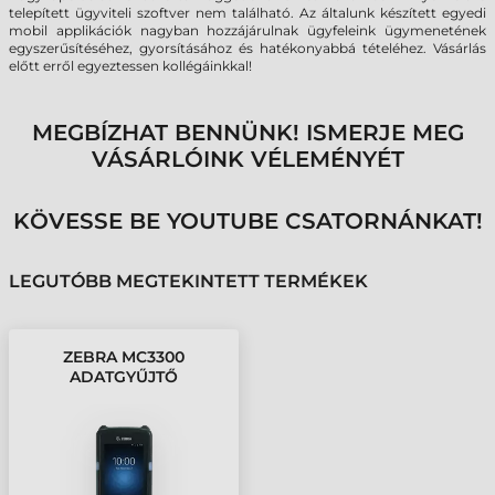
telepített ügyviteli szoftver nem található. Az általunk készített egyedi
mobil applikációk nagyban hozzájárulnak ügyfeleink ügymenetének
egyszerűsítéséhez, gyorsításához és hatékonyabbá tételéhez. Vásárlás
előtt erről egyeztessen kollégáinkkal!
MEGBÍZHAT BENNÜNK! ISMERJE MEG
VÁSÁRLÓINK VÉLEMÉNYÉT
KÖVESSE BE YOUTUBE CSATORNÁNKAT!
LEGUTÓBB MEGTEKINTETT TERMÉKEK
ZEBRA MC3300
ADATGYŰJTŐ