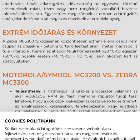
adatbevitel, hibás adatrögzítés, időveszteség az egyesével történő
szkennelések miatt, téves vagy nem megfelelő vonalkód bevitele,
információkésés, stb. Egyszerűen megszűnnek az emberi adatrögzítés
során jelentkező extra költségek és növekszik a termelékenység!
EXTRÉM IDŐJÁRÁS ÉS KÖRNYEZET
A Zebra MC3300 tokozásának köszönhetően extrém ellenállósága nem
csupán az ütésekre - betonra történő leejtést akár 1 méter magasból is
túléli - terjed ki, hanem az átlagon felüli hőmérséklet (-20 °C-tól egészen
+50°C-ig, hősokk esetén -40 °C-tól + 70 °C-ig) sem okozhat kárt az
adatgyűjtőben.
MOTOROLA/SYMBOL MC3200 VS. ZEBRA
MC3300
Teljesítmény:
a hatmagos 1,8 GHz-es processzor valamint az
akár 4GB/32GB RAM és flash memória (típustól függ) teszi
lehetővé, hogy a dolgozók kiélvezzék az osztályelső teljesítményt,
az alkalmazások kezelésében, fényképezésnél, vagy adatbázis
műveleteknél. A Zebra MC3300 asztali számítógéphez hasonló
teljesítményt nyújt még a legnagyobb igényű multimédiás
COOKIES POLITIKÁNK
alkalmazások esetén is.
Operációs rendszer:
2020-ban megszűnik a Microsoft Windows
Sütiket használunk látogatóink elemzésére, weboldalunk
mobil operációs rendszerek támogatása, így az új OS forradalmi
fejlesztésére, személyre szabott tartalom megjelenítésére és
hullám már a 24 órába lépett. A Zebra MC3300 terminálon a
nagyszerű weboldalélmény biztosítására. Az általunk használt sütikkel