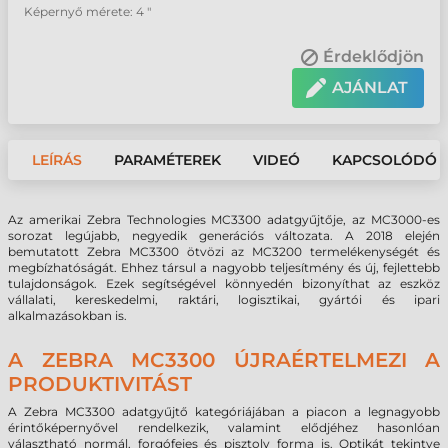
Képernyő mérete: 4 "
Érdeklődjön
AJÁNLAT
LEÍRÁS
PARAMÉTEREK
VIDEÓ
KAPCSOLÓDÓ 
Az amerikai Zebra Technologies MC3300 adatgyűjtője, az MC3000-es
sorozat legújabb, negyedik generációs változata. A 2018 elején
bemutatott Zebra MC3300 ötvözi az MC3200 termelékenységét és
megbízhatóságát. Ehhez társul a nagyobb teljesítmény és új, fejlettebb
tulajdonságok. Ezek segítségével könnyedén bizonyíthat az eszköz
vállalati, kereskedelmi, raktári, logisztikai, gyártói és ipari
alkalmazásokban is.
A ZEBRA MC3300 ÚJRAÉRTELMEZI A
PRODUKTIVITÁST
A Zebra MC3300 adatgyűjtő kategóriájában a piacon a legnagyobb
érintőképernyővel rendelkezik, valamint elődjéhez hasonlóan
választható normál, forgófejes és pisztoly forma is. Optikát tekintve