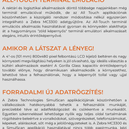
ALL-TOUCH TERMINÁL EMULÁCIÓ
A raktári és logisztikai alkalmazások döntő többsége napjainkban még
terminál emulációval működik, de az All Touch applikációnak
köszönhetően a kiszolgáló rendszer módosítása nélkül egyszerűen
integrálható a Zebra MC3300 adatgyűjtőre. Az All-Touch terminál
emulációs alkalmazás használatával gyorsan és könnyedén alakíthatja
át a hagyományos "zöld képernyős" terminál emulátori alkalmazásait
elegáns, intuitív érintőképernyővé.
AMIKOR A LÁTSZAT A LÉNYEG!
A 4"-os (101 mm) 800x480 pixel felbontású LCD kijelző beltéren és nagy
környezeti megvilágítású helyeken is jól olvasható, így ideális választás a
kültéri alkalmazások esetén! A Gorilla Glass kapacitív érintőképernyő
további előnye, hogy dinamikusan alkalmazkodik a környezethez,
lehetővé téve a felhasználónak, hogy a képernyőt tollal vagy ujjal
használhassa.
FORRADALMI ÚJ ADATRÖGZÍTÉS!
A Zebra Technologies SimulScan applikációjának köszönhetően a
vállalkozások hatékonyabbá tehetik a felhasználók munkáját,
precízebbé téve az adatfeldolgozást és csökkentve a munkaidőt.
Egyetlen szkenneléssel lehetősége nyílik egy teljes oldal tartalmának
rögzítésére beleértve a vonalkódokat, szövegrészeket, telefonszámokat,
képeket, aláírásokat, sőt még a jelölőnégyzeteket is. A Zebra MC3300 és
a SimulScan applikáció használatával nincs több papírmunka, kézi