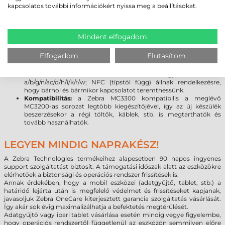
legújabb Android 7.0 rendszer lehetővé teszi, hogy a programok
kapcsolatos további információkért nyissa meg a beállításokat.
kihasználják a legújabb fejlesztéseket, beleértve a fokozott
rugalmasságot és a biztonságot. (
Bővebben az Android vs.
Windows rendszer váltásról
)
Kijelző:
a Gorilla Glass kijelző növeli a szkenner tartósságát,
Mindent elfogadom
továbbá meggátolja a karcolások kialakulását. A sérülésekre
gyakorlatilag érzéketlen üveg törés vagy karcolódás nélkül
Elfogadom
Elutasítom
ellenáll a leggyakoribb leejtéseknek.
Kapcsolat:
a legújabb vezeték nélküli technológiák (Bluetooth
V4.1, Class 2.1 + EDR + Bluetooth Low Energy; Wlan 802.11
a/b/g/n/ac/d/h/i/k/r/w; NFC (típstól függ) állnak rendelkezésre,
hogy bárhol és bármikor kapcsolatot teremthessünk.
Kompatibilitás:
a Zebra MC3300 kompatibilis a meglévő
MC3200-as sorozat legtöbb kiegészítőjével, így az új készülék
beszerzésekor a régi töltők, káblek, stb. is megtarthatók és
tovább használhatók.
LEGYEN MINDIG NAPRAKÉSZ!
A Zebra Technologies termékeihez alapesetben 90 napos ingyenes
support szolgáltatást biztosít. A támogatási időszak alatt az eszközökre
elérhetőek a biztonsági és operációs rendszer frissítések is.
Annak érdekében, hogy a mobil eszközei (adatgyűjtő, tablet, stb.) a
határidő lejárta után is megfelelő védelmet és frissítéseket kapjanak,
javasoljuk Zebra OneCare kiterjesztett garancia szolgáltatás vásárlását.
Így akár sok évig maximalizálhatja a befektetés megtérülését.
Adatgyűjtő vagy ipari tablet vásárlása esetén mindig vegye figyelembe,
hogy operációs rendszertől függetlenül az eszközön semmilyen előre