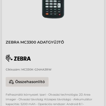
ZEBRA MC3300 ADATGYŰJTŐ
Cikkszám:
MC330K-GJ4HA3RW
Összehasonlító
Felhasználói környezet: Ipari • Olvasási technológia: 2D Area
Imager • Olvasási távolság: Közepes távolságú • Akkumulátor
kapacitás: 5200 mAh • Operációs rendszer: Android 8.1 •