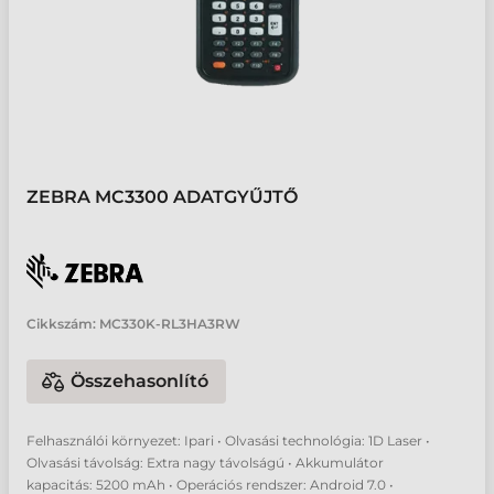
ZEBRA MC3300 ADATGYŰJTŐ
Cikkszám:
MC330K-RL3HA3RW
Összehasonlító
Felhasználói környezet: Ipari • Olvasási technológia: 1D Laser •
Olvasási távolság: Extra nagy távolságú • Akkumulátor
kapacitás: 5200 mAh • Operációs rendszer: Android 7.0 •