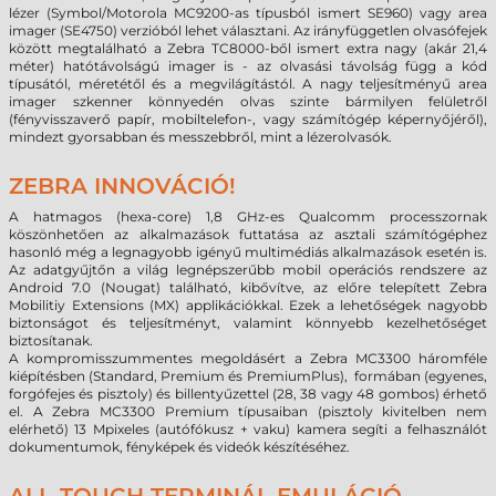
lézer (Symbol/Motorola MC9200-as típusból ismert SE960) vagy area
imager (SE4750) verzióból lehet választani. Az irányfüggetlen olvasófejek
között megtalálható a Zebra TC8000-ből ismert extra nagy (akár 21,4
méter) hatótávolságú imager is - az olvasási távolság függ a kód
típusától, méretétől és a megvilágítástól. A nagy teljesítményű area
imager szkenner könnyedén olvas szinte bármilyen felületről
(fényvisszaverő papír, mobiltelefon-, vagy számítógép képernyőjéről),
mindezt gyorsabban és messzebbről, mint a lézerolvasók.
ZEBRA INNOVÁCIÓ!
A hatmagos (hexa-core) 1,8 GHz-es Qualcomm processzornak
köszönhetően az alkalmazások futtatása az asztali számítógéphez
hasonló még a legnagyobb igényű multimédiás alkalmazások esetén is.
Az adatgyűjtőn a világ legnépszerűbb mobil operációs rendszere az
Android 7.0 (Nougat) található, kibővítve, az előre telepített Zebra
Mobilitiy Extensions (MX) applikációkkal. Ezek a lehetőségek nagyobb
biztonságot és teljesítményt, valamint könnyebb kezelhetőséget
biztosítanak.
A kompromisszummentes megoldásért a Zebra MC3300 háromféle
kiépítésben (Standard, Premium és PremiumPlus), formában (egyenes,
forgófejes és pisztoly) és billentyűzettel (28, 38 vagy 48 gombos) érhető
el. A Zebra MC3300 Premium típusaiban (pisztoly kivitelben nem
elérhető) 13 Mpixeles (autófókusz + vaku) kamera segíti a felhasználót
dokumentumok, fényképek és videók készítéséhez.