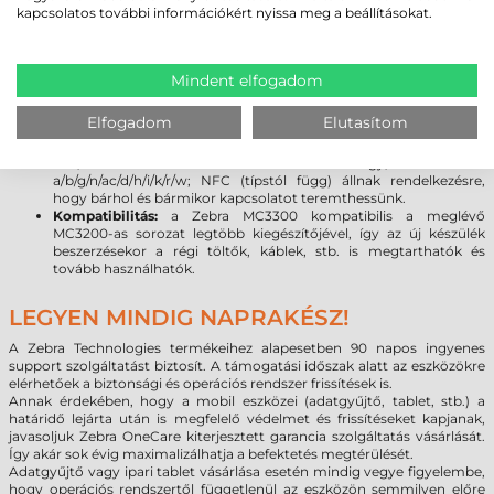
legújabb Android 7.0 rendszer lehetővé teszi, hogy a programok
kapcsolatos további információkért nyissa meg a beállításokat.
kihasználják a legújabb fejlesztéseket, beleértve a fokozott
rugalmasságot és a biztonságot. (
Bővebben az Android vs.
Windows rendszer váltásról
)
Kijelző:
a Gorilla Glass kijelző növeli a szkenner tartósságát,
Mindent elfogadom
továbbá meggátolja a karcolások kialakulását. A sérülésekre
gyakorlatilag érzéketlen üveg törés vagy karcolódás nélkül
Elfogadom
Elutasítom
ellenáll a leggyakoribb leejtéseknek.
Kapcsolat:
a legújabb vezeték nélküli technológiák (Bluetooth
V4.1, Class 2.1 + EDR + Bluetooth Low Energy; Wlan 802.11
a/b/g/n/ac/d/h/i/k/r/w; NFC (típstól függ) állnak rendelkezésre,
hogy bárhol és bármikor kapcsolatot teremthessünk.
Kompatibilitás:
a Zebra MC3300 kompatibilis a meglévő
MC3200-as sorozat legtöbb kiegészítőjével, így az új készülék
beszerzésekor a régi töltők, káblek, stb. is megtarthatók és
tovább használhatók.
LEGYEN MINDIG NAPRAKÉSZ!
A Zebra Technologies termékeihez alapesetben 90 napos ingyenes
support szolgáltatást biztosít. A támogatási időszak alatt az eszközökre
elérhetőek a biztonsági és operációs rendszer frissítések is.
Annak érdekében, hogy a mobil eszközei (adatgyűjtő, tablet, stb.) a
határidő lejárta után is megfelelő védelmet és frissítéseket kapjanak,
javasoljuk Zebra OneCare kiterjesztett garancia szolgáltatás vásárlását.
Így akár sok évig maximalizálhatja a befektetés megtérülését.
Adatgyűjtő vagy ipari tablet vásárlása esetén mindig vegye figyelembe,
hogy operációs rendszertől függetlenül az eszközön semmilyen előre