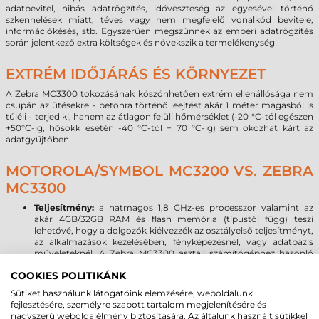
adatbevitel, hibás adatrögzítés, időveszteség az egyesével történő
szkennelések miatt, téves vagy nem megfelelő vonalkód bevitele,
információkésés, stb. Egyszerűen megszűnnek az emberi adatrögzítés
során jelentkező extra költségek és növekszik a termelékenység!
EXTRÉM IDŐJÁRÁS ÉS KÖRNYEZET
A Zebra MC3300 tokozásának köszönhetően extrém ellenállósága nem
csupán az ütésekre - betonra történő leejtést akár 1 méter magasból is
túléli - terjed ki, hanem az átlagon felüli hőmérséklet (-20 °C-tól egészen
+50°C-ig, hősokk esetén -40 °C-tól + 70 °C-ig) sem okozhat kárt az
adatgyűjtőben.
MOTOROLA/SYMBOL MC3200 VS. ZEBRA
MC3300
Teljesítmény:
a hatmagos 1,8 GHz-es processzor valamint az
akár 4GB/32GB RAM és flash memória (típustól függ) teszi
lehetővé, hogy a dolgozók kiélvezzék az osztályelső teljesítményt,
az alkalmazások kezelésében, fényképezésnél, vagy adatbázis
műveleteknél. A Zebra MC3300 asztali számítógéphez hasonló
teljesítményt nyújt még a legnagyobb igényű multimédiás
COOKIES POLITIKÁNK
alkalmazások esetén is.
Operációs rendszer:
2020-ban megszűnik a Microsoft Windows
Sütiket használunk látogatóink elemzésére, weboldalunk
mobil operációs rendszerek támogatása, így az új OS forradalmi
fejlesztésére, személyre szabott tartalom megjelenítésére és
hullám már a 24 órába lépett. A Zebra MC3300 terminálon a
nagyszerű weboldalélmény biztosítására. Az általunk használt sütikkel