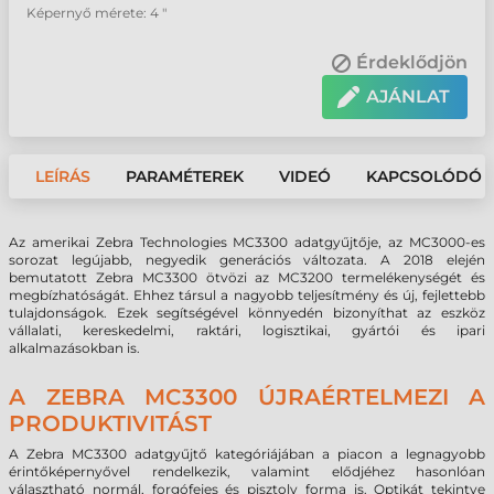
Képernyő mérete: 4 "
Érdeklődjön
AJÁNLAT
LEÍRÁS
PARAMÉTEREK
VIDEÓ
KAPCSOLÓDÓ 
Az amerikai Zebra Technologies MC3300 adatgyűjtője, az MC3000-es
sorozat legújabb, negyedik generációs változata. A 2018 elején
bemutatott Zebra MC3300 ötvözi az MC3200 termelékenységét és
megbízhatóságát. Ehhez társul a nagyobb teljesítmény és új, fejlettebb
tulajdonságok. Ezek segítségével könnyedén bizonyíthat az eszköz
vállalati, kereskedelmi, raktári, logisztikai, gyártói és ipari
alkalmazásokban is.
A ZEBRA MC3300 ÚJRAÉRTELMEZI A
PRODUKTIVITÁST
A Zebra MC3300 adatgyűjtő kategóriájában a piacon a legnagyobb
érintőképernyővel rendelkezik, valamint elődjéhez hasonlóan
választható normál, forgófejes és pisztoly forma is. Optikát tekintve