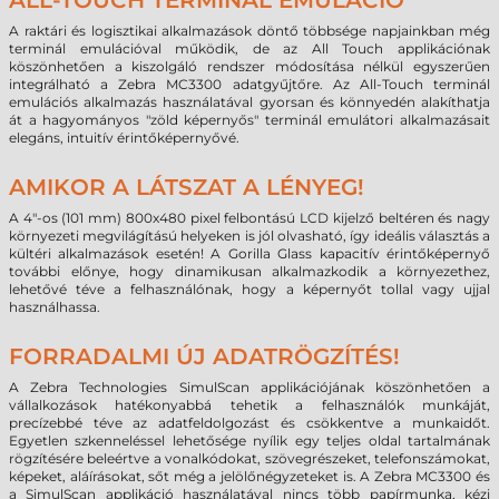
ALL-TOUCH TERMINÁL EMULÁCIÓ
A raktári és logisztikai alkalmazások döntő többsége napjainkban még
terminál emulációval működik, de az All Touch applikációnak
köszönhetően a kiszolgáló rendszer módosítása nélkül egyszerűen
integrálható a Zebra MC3300 adatgyűjtőre. Az All-Touch terminál
emulációs alkalmazás használatával gyorsan és könnyedén alakíthatja
át a hagyományos "zöld képernyős" terminál emulátori alkalmazásait
elegáns, intuitív érintőképernyővé.
AMIKOR A LÁTSZAT A LÉNYEG!
A 4"-os (101 mm) 800x480 pixel felbontású LCD kijelző beltéren és nagy
környezeti megvilágítású helyeken is jól olvasható, így ideális választás a
kültéri alkalmazások esetén! A Gorilla Glass kapacitív érintőképernyő
további előnye, hogy dinamikusan alkalmazkodik a környezethez,
lehetővé téve a felhasználónak, hogy a képernyőt tollal vagy ujjal
használhassa.
FORRADALMI ÚJ ADATRÖGZÍTÉS!
A Zebra Technologies SimulScan applikációjának köszönhetően a
vállalkozások hatékonyabbá tehetik a felhasználók munkáját,
precízebbé téve az adatfeldolgozást és csökkentve a munkaidőt.
Egyetlen szkenneléssel lehetősége nyílik egy teljes oldal tartalmának
rögzítésére beleértve a vonalkódokat, szövegrészeket, telefonszámokat,
képeket, aláírásokat, sőt még a jelölőnégyzeteket is. A Zebra MC3300 és
a SimulScan applikáció használatával nincs több papírmunka, kézi