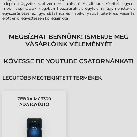
telepített ügyviteli szoftver nem található. Az általunk készített egyedi
mobil applikációk nagyban hozzájárulnak ügyfeleink ügymenetének
egyszerűsítéséhez, gyorsításához és hatékonyabbá tételéhez. Vásárlás
előtt erről egyeztessen kollégáinkkal!
MEGBÍZHAT BENNÜNK! ISMERJE MEG
VÁSÁRLÓINK VÉLEMÉNYÉT
KÖVESSE BE YOUTUBE CSATORNÁNKAT!
LEGUTÓBB MEGTEKINTETT TERMÉKEK
ZEBRA MC3300
ADATGYŰJTŐ