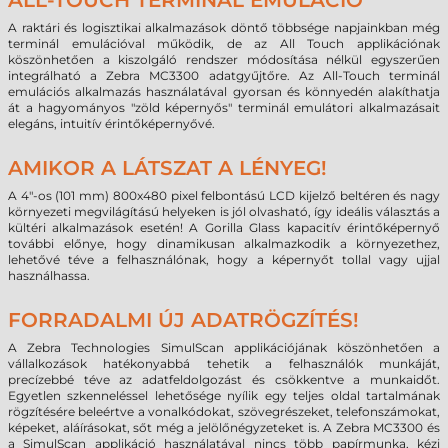
ALL-TOUCH TERMINÁL EMULÁCIÓ
A raktári és logisztikai alkalmazások döntő többsége napjainkban még
terminál emulációval működik, de az All Touch applikációnak
köszönhetően a kiszolgáló rendszer módosítása nélkül egyszerűen
integrálható a Zebra MC3300 adatgyűjtőre. Az All-Touch terminál
emulációs alkalmazás használatával gyorsan és könnyedén alakíthatja
át a hagyományos "zöld képernyős" terminál emulátori alkalmazásait
elegáns, intuitív érintőképernyővé.
AMIKOR A LÁTSZAT A LÉNYEG!
A 4"-os (101 mm) 800x480 pixel felbontású LCD kijelző beltéren és nagy
környezeti megvilágítású helyeken is jól olvasható, így ideális választás a
kültéri alkalmazások esetén! A Gorilla Glass kapacitív érintőképernyő
további előnye, hogy dinamikusan alkalmazkodik a környezethez,
lehetővé téve a felhasználónak, hogy a képernyőt tollal vagy ujjal
használhassa.
FORRADALMI ÚJ ADATRÖGZÍTÉS!
A Zebra Technologies SimulScan applikációjának köszönhetően a
vállalkozások hatékonyabbá tehetik a felhasználók munkáját,
precízebbé téve az adatfeldolgozást és csökkentve a munkaidőt.
Egyetlen szkenneléssel lehetősége nyílik egy teljes oldal tartalmának
rögzítésére beleértve a vonalkódokat, szövegrészeket, telefonszámokat,
képeket, aláírásokat, sőt még a jelölőnégyzeteket is. A Zebra MC3300 és
a SimulScan applikáció használatával nincs több papírmunka, kézi