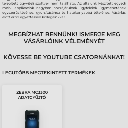
telepített ügyviteli szoftver nem található. Az általunk készített egyedi
mobil applikációk nagyban hozzájárulnak ügyfeleink ügymenetének
egyszerűsítéséhez, gyorsításához és hatékonyabbá tételéhez. Vásárlás
előtt erről egyeztessen kollégáinkkal!
MEGBÍZHAT BENNÜNK! ISMERJE MEG
VÁSÁRLÓINK VÉLEMÉNYÉT
KÖVESSE BE YOUTUBE CSATORNÁNKAT!
LEGUTÓBB MEGTEKINTETT TERMÉKEK
ZEBRA MC3300
ADATGYŰJTŐ