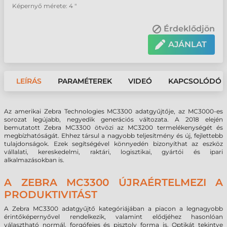
Képernyő mérete: 4 "
Érdeklődjön
AJÁNLAT
LEÍRÁS
PARAMÉTEREK
VIDEÓ
KAPCSOLÓDÓ 
Az amerikai Zebra Technologies MC3300 adatgyűjtője, az MC3000-es
sorozat legújabb, negyedik generációs változata. A 2018 elején
bemutatott Zebra MC3300 ötvözi az MC3200 termelékenységét és
megbízhatóságát. Ehhez társul a nagyobb teljesítmény és új, fejlettebb
tulajdonságok. Ezek segítségével könnyedén bizonyíthat az eszköz
vállalati, kereskedelmi, raktári, logisztikai, gyártói és ipari
alkalmazásokban is.
A ZEBRA MC3300 ÚJRAÉRTELMEZI A
PRODUKTIVITÁST
A Zebra MC3300 adatgyűjtő kategóriájában a piacon a legnagyobb
érintőképernyővel rendelkezik, valamint elődjéhez hasonlóan
választható normál, forgófejes és pisztoly forma is. Optikát tekintve