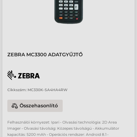
ZEBRA MC3300 ADATGYŰJTŐ
Cikkszám:
MC330K-SA4HA4RW
Összehasonlító
Felhasználói környezet: Ipari • Olvasási technológia: 2D Area
Imager • Olvasási távolság: Közepes távolságú • Akkumulátor
kapacitás: 5200 mAh • Operációs rendszer: Android 8.1 •