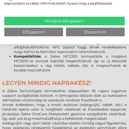
legújabb Android 7.0 rendszer lehetővé teszi, hogy a programok
kapcsolatos további információkért nyissa meg a beállításokat.
kihasználják a legújabb fejlesztéseket, beleértve a fokozott
rugalmasságot és a biztonságot. (
Bővebben az Android vs.
Windows rendszer váltásról
)
Kijelző:
a Gorilla Glass kijelző növeli a szkenner tartósságát,
Mindent elfogadom
továbbá meggátolja a karcolások kialakulását. A sérülésekre
gyakorlatilag érzéketlen üveg törés vagy karcolódás nélkül
Elfogadom
Elutasítom
ellenáll a leggyakoribb leejtéseknek.
Kapcsolat:
a legújabb vezeték nélküli technológiák (Bluetooth
V4.1, Class 2.1 + EDR + Bluetooth Low Energy; Wlan 802.11
a/b/g/n/ac/d/h/i/k/r/w; NFC (típstól függ) állnak rendelkezésre,
hogy bárhol és bármikor kapcsolatot teremthessünk.
Kompatibilitás:
a Zebra MC3300 kompatibilis a meglévő
MC3200-as sorozat legtöbb kiegészítőjével, így az új készülék
beszerzésekor a régi töltők, káblek, stb. is megtarthatók és
tovább használhatók.
LEGYEN MINDIG NAPRAKÉSZ!
A Zebra Technologies termékeihez alapesetben 90 napos ingyenes
support szolgáltatást biztosít. A támogatási időszak alatt az eszközökre
elérhetőek a biztonsági és operációs rendszer frissítések is.
Annak érdekében, hogy a mobil eszközei (adatgyűjtő, tablet, stb.) a
határidő lejárta után is megfelelő védelmet és frissítéseket kapjanak,
javasoljuk Zebra OneCare kiterjesztett garancia szolgáltatás vásárlását.
Így akár sok évig maximalizálhatja a befektetés megtérülését.
Adatgyűjtő vagy ipari tablet vásárlása esetén mindig vegye figyelembe,
hogy operációs rendszertől függetlenül az eszközön semmilyen előre