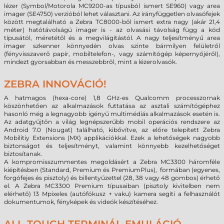
lézer (Symbol/Motorola MC9200-as típusból ismert SE960) vagy area
imager (SE4750) verzióból lehet választani. Az irányfüggetlen olvasófejek
között megtalálható a Zebra TC8000-ből ismert extra nagy (akár 21,4
méter) hatótávolságú imager is - az olvasási távolság függ a kód
típusától, méretétől és a megvilágítástól. A nagy teljesítményű area
imager szkenner könnyedén olvas szinte bármilyen felületről
(fényvisszaverő papír, mobiltelefon-, vagy számítógép képernyőjéről),
mindezt gyorsabban és messzebbről, mint a lézerolvasók.
ZEBRA INNOVÁCIÓ!
A hatmagos (hexa-core) 1,8 GHz-es Qualcomm processzornak
köszönhetően az alkalmazások futtatása az asztali számítógéphez
hasonló még a legnagyobb igényű multimédiás alkalmazások esetén is.
Az adatgyűjtőn a világ legnépszerűbb mobil operációs rendszere az
Android 7.0 (Nougat) található, kibővítve, az előre telepített Zebra
Mobilitiy Extensions (MX) applikációkkal. Ezek a lehetőségek nagyobb
biztonságot és teljesítményt, valamint könnyebb kezelhetőséget
biztosítanak.
A kompromisszummentes megoldásért a Zebra MC3300 háromféle
kiépítésben (Standard, Premium és PremiumPlus), formában (egyenes,
forgófejes és pisztoly) és billentyűzettel (28, 38 vagy 48 gombos) érhető
el. A Zebra MC3300 Premium típusaiban (pisztoly kivitelben nem
elérhető) 13 Mpixeles (autófókusz + vaku) kamera segíti a felhasználót
dokumentumok, fényképek és videók készítéséhez.