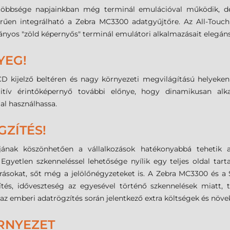
ő többsége napjainkban még terminál emulációval működik, d
erűen integrálható a Zebra MC3300 adatgyűjtőre. Az All-Touch
yos "zöld képernyős" terminál emulátori alkalmazásait elegáns,
YEG!
 kijelző beltéren és nagy környezeti megvilágítású helyeken is 
citív érintőképernyő további előnye, hogy dinamikusan alk
jal használhassa.
GZÍTÉS!
jának köszönhetően a vállalkozások hatékonyabbá tehetik a
Egyetlen szkenneléssel lehetősége nyílik egy teljes oldal tart
írásokat, sőt még a jelölőnégyzeteket is. A Zebra MC3300 és a
zítés, időveszteség az egyesével történő szkennelések miatt,
z emberi adatrögzítés során jelentkező extra költségek és növe
RNYEZET