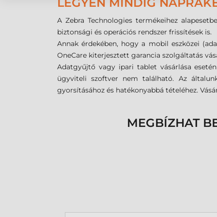
LEGYEN MINDIG NAPRAKÉ
A Zebra Technologies termékeihez alapesetben
biztonsági és operációs rendszer frissítések is.
Annak érdekében, hogy a mobil eszközei (adatgy
OneCare kiterjesztett garancia szolgáltatás vás
Adatgyűjtő vagy ipari tablet vásárlása eseté
ügyviteli szoftver nem található. Az általu
gyorsításához és hatékonyabbá tételéhez. Vásárl
MEGBÍZHAT B