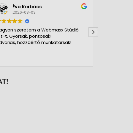
Éva Korbács
A bol
2026-08-03
2026-
agyon szeretem a Webmaxx Stúdió
Gyors precíz
ft-t. Gyorsak, pontosak!
dvarias, hozzáértő munkatársak!
T!