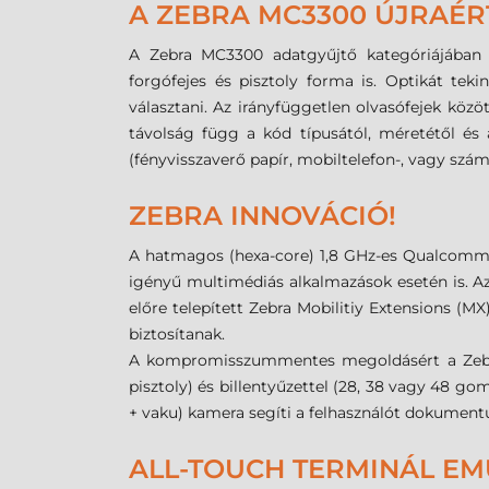
A ZEBRA MC3300 ÚJRAÉR
A Zebra MC3300 adatgyűjtő kategóriájában a
forgófejes és pisztoly forma is. Optikát te
választani. Az irányfüggetlen olvasófejek köz
távolság függ a kód típusától, méretétől és 
(fényvisszaverő papír, mobiltelefon-, vagy szá
ZEBRA INNOVÁCIÓ!
A hatmagos (hexa-core) 1,8 GHz-es Qualcomm 
igényű multimédiás alkalmazások esetén is. Az
előre telepített Zebra Mobilitiy Extensions (
biztosítanak.
A kompromisszummentes megoldásért a Zebra
pisztoly) és billentyűzettel (28, 38 vagy 48 g
+ vaku) kamera segíti a felhasználót dokument
ALL-TOUCH TERMINÁL EM