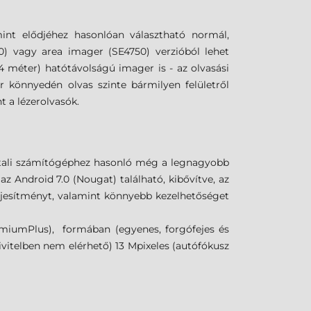
int elődjéhez hasonlóan választható normál,
0) vagy area imager (SE4750) verzióból lehet
4 méter) hatótávolságú imager is - az olvasási
r könnyedén olvas szinte bármilyen felületről
 a lézerolvasók.
ztali számítógéphez hasonló még a legnagyobb
 Android 7.0 (Nougat) található, kibővítve, az
eljesítményt, valamint könnyebb kezelhetőséget
iumPlus), formában (egyenes, forgófejes és
ivitelben nem elérhető) 13 Mpixeles (autófókusz