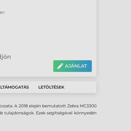
er:
djön
AJÁNLAT
ÉLTÁMOGATÁS
LETÖLTÉSEK
tozata. A 2018 elején bemutatott Zebra MC3300
bb tulajdonságok. Ezek segítségével könnyedén