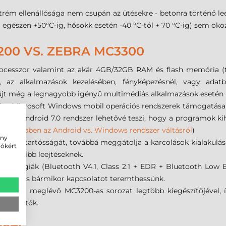
 ellenállósága nem csupán az ütésekre - betonra történő leejté
l egészen +50°C-ig, hősokk esetén -40 °C-tól + 70 °C-ig) sem oko
00 VS. ZEBRA MC3300
cesszor valamint az akár 4GB/32GB RAM és flash memória (tí
yt, az alkalmazások kezelésében, fényképezésnél, vagy ada
jt még a legnagyobb igényű multimédiás alkalmazások esetén i
a Microsoft Windows mobil operációs rendszerek támogatása, 
jabb Android 7.0 rendszer lehetővé teszi, hogy a programok kiha
 (
Bővebben az Android vs. Windows rendszer váltásról
)
ény
szkenner tartósságát, továbbá meggátolja a karcolások kialakulás
iókért
ggyakoribb leejtéseknek.
chnológiák (Bluetooth V4.1, Class 2.1 + EDR + Bluetooth Low E
y bárhol és bármikor kapcsolatot teremthessünk.
ilis a meglévő MC3200-as sorozat legtöbb kiegészítőjével, íg
sználhatók.