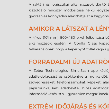
A raktári és logisztikai alkalmazások dönt
kiszolgáló rendszer módosítása nélkül egysz
gyorsan és könnyedén alakíthatja át a hagyomán
AMIKOR A LÁTSZAT A LÉN
A 4"-os (101 mm) 800x480 pixel felbontású LCD
alkalmazások esetén! A Gorilla Glass kapa
felhasználónak, hogy a képernyőt tollal vagy uj
FORRADALMI ÚJ ADATRÖ
A Zebra Technologies SimulScan applikáció
adatfeldolgozást és csökkentve a munkaidőt. 
szövegrészeket, telefonszámokat, képeket, alá
papírmunka, kézi adatbevitel, hibás adatrög
információkésés, stb. Egyszerűen megszűnnek a
EXTRÉM IDŐJÁRÁS ÉS KÖ