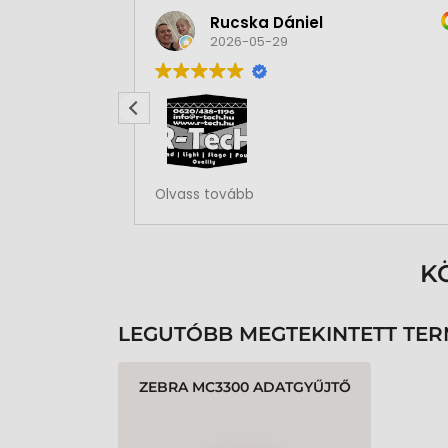
Rucska Dániel
2026-05-29
Rendben volt a rendelésem
Olvass tovább
K
LEGUTÓBB MEGTEKINTETT TE
ZEBRA MC3300 ADATGYŰJTŐ