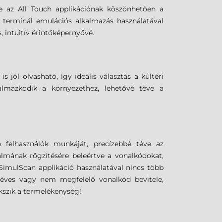
e az All Touch applikációnak köszönhetően a
 terminál emulációs alkalmazás használatával
 intuitív érintőképernyővé.
jól olvasható, így ideális választás a kültéri
almazkodik a környezethez, lehetővé téve a
 felhasználók munkáját, precízebbé téve az
almának rögzítésére beleértve a vonalkódokat,
 SimulScan applikáció használatával nincs több
 téves vagy nem megfelelő vonalkód bevitele,
kszik a termelékenység!