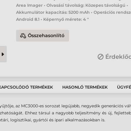
Area Imager • Olvasási távolság: Közepes távolságú •
Akkumulátor kapacitás: 5200 mAh • Operációs rendsz
Android 8.1 • Képernyő mérete: 4 "
Összehasonlító
Érdeklő
KAPCSOLÓDÓ TERMÉKEK
HASONLÓ TERMÉKEK
ÜGYF
űjtője, az MC3000-es sorozat legújabb, negyedik generációs vál
atóságát. Ehhez társul a nagyobb teljesítmény és új, fejlette
tári, logisztikai, gyártói és ipari alkalmazásokban is.