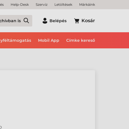
tés
Help-Desk
Szerviz
Letöltések
Márkáink
Kosár
chívban is
Belépés
yféltámogatás
Mobil App
Címke kereső
2D