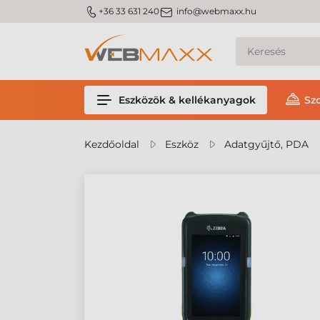
m_phone
m_email
+36 33 631 240
info@webmaxx.hu
Eszközök & kellékanyagok
Sz
Kezdőoldal
Eszköz
Adatgyűjtő, PDA