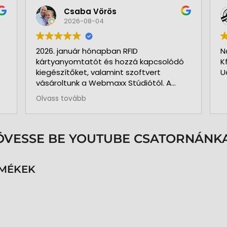
Csaba Vörös
2026-08-04
2026. január hónapban RFID
N
kártyanyomtatót és hozzá kapcsolódó
K
kiegészítőket, valamint szoftvert
U
vásároltunk a Webmaxx Stúdiótól. A
beszerzés megkezdése előtt segítettek
Olvass tovább
az igényeink szerinti típus
kiválasztásában. Minden rendben és
pontosan zajlott. Kollégájuk
személyesen üzemelte be a nyomtatót
ÖVESSE BE YOUTUBE CSATORNÁNKA
és a hozzá kapcsolódó szoftvert. Pár
hónap használat és 3.000 kártya
nyomtatása után is teljesen meg
RMÉKEK
vagyunk elégedve a nyomtatóval. A
közben felmerült kérdéseinkre azonnal
kaptunk segítséget, választ. Pontos,
precíz, megbízható munkatársak.
Köszönöm az együttműködésüket.