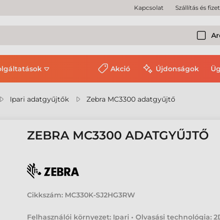
Kapcsolat
Szállítás és fize
Ar
olgáltatások
Akció
Újdonságok
Üg
Ipari adatgyűjtők
Zebra MC3300 adatgyűjtő
ZEBRA MC3300 ADATGYŰJTŐ
Cikkszám:
MC330K-SJ2HG3RW
Felhasználói környezet: Ipari • Olvasási technológia: 