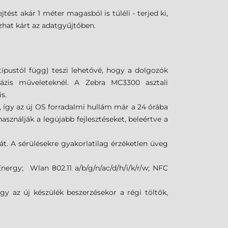
st akár 1 méter magasból is túléli - terjed ki,
zhat kárt az adatgyűjtőben.
pustól függ) teszi lehetővé, hogy a dolgozók
tbázis műveleteknél. A Zebra MC3300 asztali
s.
így az új OS forradalmi hullám már a 24 órába
sználják a legújabb fejlesztéseket, beleértve a
át. A sérülésekre gyakorlatilag érzéketlen üveg
nergy; Wlan 802.11 a/b/g/n/ac/d/h/i/k/r/w; NFC
y az új készülék beszerzésekor a régi töltők,