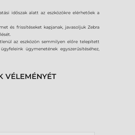
tási időszak alatt az eszközökre elérhetőek a
met és frissítéseket kapjanak, javasoljuk Zebra
lését.
tlenül az eszközön semmilyen előre telepített
k ügyfeleink ügymenetének egyszerűsítéséhez,
K VÉLEMÉNYÉT