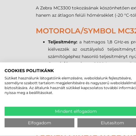
A Zebra MC3300 tokozásának köszönhetően extrém
hanem az átlagon felüli hőmérséklet (-20 °C-tó
MOTOROLA/SYMBOL MC32
Teljesítmény:
a hatmagos 1,8 GHz-es pro
kiélvezzék az osztályelső teljesítmén
számítógéphez hasonló teljesítményt nyú
Operációs rendszer:
2020-ban megszűnik 
COOKIES POLITIKÁNK
lépett. A Zebra MC3300 terminálon a legú
fokozott rugalmasságot és a biztonságot.
Sütiket használunk látogatóink elemzésére, weboldalunk fejlesztésére,
személyre szabott tartalom megjelenítésére és nagyszerű weboldalélm
Kijelző:
a Gorilla Glass kijelző növeli a 
biztosítására. Az általunk használt sütikkel kapcsolatos további informác
törés vagy karcolódás nélkül ellenáll a le
nyissa meg a beállításokat.
Kapcsolat:
a legújabb vezeték nélküli te
(típstól függ) állnak rendelkezésre, hog
Mindent elfogadom
Kompatibilitás:
a Zebra MC3300 kompatib
káblek, stb. is megtarthatók és tovább ha
Elfogadom
Elutasítom