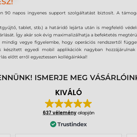
SZ!
 90 napos ingyenes support szolgáltatást biztosít. A támoga
űjtő, tablet, stb.) a határidő lejárta után is megfelelő védel
árlását. Így akár sok évig maximalizálhatja a befektetés megtérü
n mindig vegye figyelembe, hogy operációs rendszertől függe
nk készített egyedi mobil applikációk nagyban hozzájárulna
ás előtt erről egyeztessen kollégáinkkal!
ENNÜNK! ISMERJE MEG VÁSÁRLÓIN
KIVÁLÓ
637 vélemény
alapján