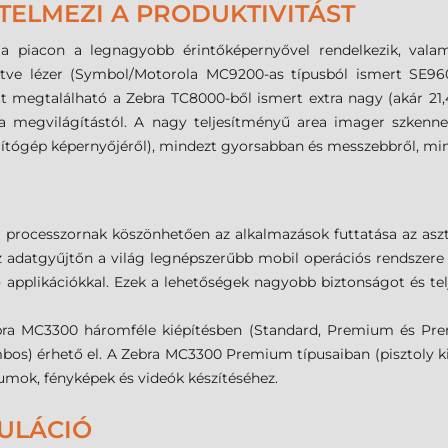
TELMEZI A PRODUKTIVITÁST
 piacon a legnagyobb érintőképernyővel rendelkezik, valam
kintve lézer (Symbol/Motorola MC9200-as típusból ismert SE96
ött megtalálható a Zebra TC8000-ből ismert extra nagy (akár 21,
a megvilágítástól. A nagy teljesítményű area imager szkenne
mítógép képernyőjéről), mindezt gyorsabban és messzebbről, mint
processzornak köszönhetően az alkalmazások futtatása az as
 adatgyűjtőn a világ legnépszerűbb mobil operációs rendszere az
MX) applikációkkal. Ezek a lehetőségek nagyobb biztonságot és t
 MC3300 háromféle kiépítésben (Standard, Premium és Prem
ombos) érhető el. A Zebra MC3300 Premium típusaiban (pisztoly k
umok, fényképek és videók készítéséhez.
ULÁCIÓ