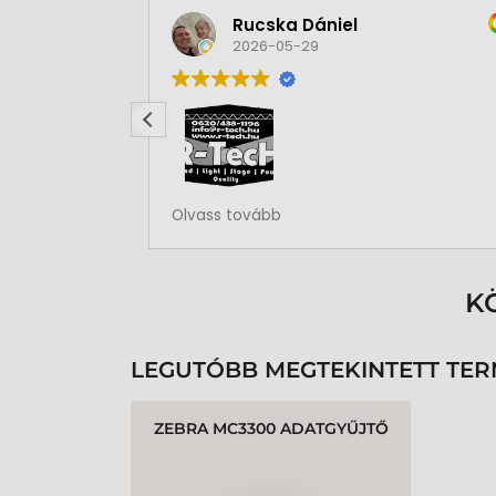
Rucska Dániel
2026-05-29
Rendben volt a rendelésem
Olvass tovább
K
LEGUTÓBB MEGTEKINTETT TE
ZEBRA MC3300 ADATGYŰJTŐ