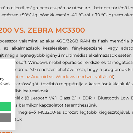
 ellenállósága nem csupán az ütésekre - betonra történő leejté
l egészen +50°C-ig, hősokk esetén -40 °C-tól + 70 °C-ig) sem oko
00 VS. ZEBRA MC3300
cesszor valamint az akár 4GB/32GB RAM és flash memória (tí
yt, az alkalmazások kezelésében, fényképezésnél, vagy ada
jt még a legnagyobb igényű multimédiás alkalmazások esetén i
a Microsoft Windows mobil operációs rendszerek támogatása, 
jabb Android 7.0 rendszer lehetővé teszi, hogy a programok kiha
 (
Bővebben az Android vs. Windows rendszer váltásról
)
ény
szkenner tartósságát, továbbá meggátolja a karcolások kialakulás
iókért
ggyakoribb leejtéseknek.
chnológiák (Bluetooth V4.1, Class 2.1 + EDR + Bluetooth Low E
y bárhol és bármikor kapcsolatot teremthessünk.
ilis a meglévő MC3200-as sorozat legtöbb kiegészítőjével, íg
sználhatók.