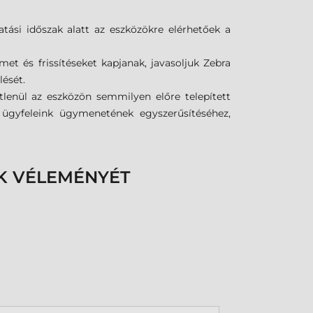
tási időszak alatt az eszközökre elérhetőek a
met és frissítéseket kapjanak, javasoljuk Zebra
lését.
tlenül az eszközön semmilyen előre telepített
k ügyfeleink ügymenetének egyszerűsítéséhez,
K VÉLEMÉNYÉT