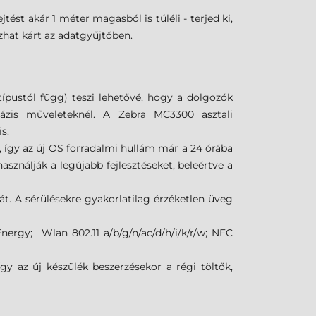
st akár 1 méter magasból is túléli - terjed ki,
zhat kárt az adatgyűjtőben.
pustól függ) teszi lehetővé, hogy a dolgozók
tbázis műveleteknél. A Zebra MC3300 asztali
s.
így az új OS forradalmi hullám már a 24 órába
sználják a legújabb fejlesztéseket, beleértve a
át. A sérülésekre gyakorlatilag érzéketlen üveg
nergy; Wlan 802.11 a/b/g/n/ac/d/h/i/k/r/w; NFC
y az új készülék beszerzésekor a régi töltők,