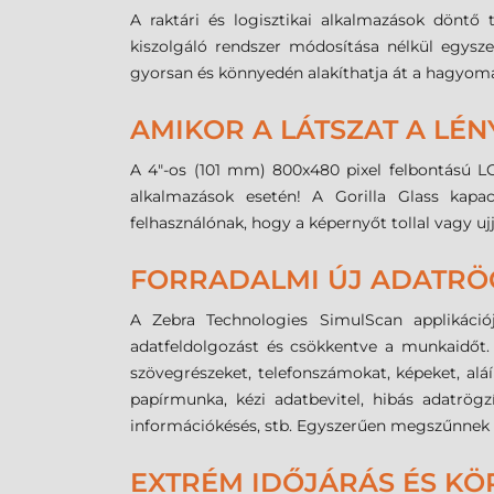
A raktári és logisztikai alkalmazások dönt
kiszolgáló rendszer módosítása nélkül egysz
gyorsan és könnyedén alakíthatja át a hagyomán
AMIKOR A LÁTSZAT A LÉN
A 4"-os (101 mm) 800x480 pixel felbontású LCD
alkalmazások esetén! A Gorilla Glass kapa
felhasználónak, hogy a képernyőt tollal vagy uj
FORRADALMI ÚJ ADATRÖ
A Zebra Technologies SimulScan applikáció
adatfeldolgozást és csökkentve a munkaidőt. 
szövegrészeket, telefonszámokat, képeket, alá
papírmunka, kézi adatbevitel, hibás adatrög
információkésés, stb. Egyszerűen megszűnnek a
EXTRÉM IDŐJÁRÁS ÉS KÖ