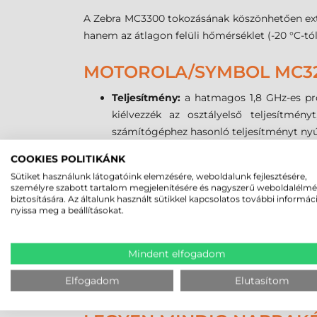
A Zebra MC3300 tokozásának köszönhetően extrém
hanem az átlagon felüli hőmérséklet (-20 °C-tó
MOTOROLA/SYMBOL MC32
Teljesítmény:
a hatmagos 1,8 GHz-es pro
kiélvezzék az osztályelső teljesítmén
számítógéphez hasonló teljesítményt nyú
Operációs rendszer:
2020-ban megszűnik 
COOKIES POLITIKÁNK
lépett. A Zebra MC3300 terminálon a legú
Sütiket használunk látogatóink elemzésére, weboldalunk fejlesztésére,
fokozott rugalmasságot és a biztonságot.
személyre szabott tartalom megjelenítésére és nagyszerű weboldalélm
Kijelző:
a Gorilla Glass kijelző növeli a 
biztosítására. Az általunk használt sütikkel kapcsolatos további informác
nyissa meg a beállításokat.
törés vagy karcolódás nélkül ellenáll a le
Kapcsolat:
a legújabb vezeték nélküli te
(típstól függ) állnak rendelkezésre, hog
Mindent elfogadom
Kompatibilitás:
a Zebra MC3300 kompatib
Elfogadom
Elutasítom
káblek, stb. is megtarthatók és tovább ha