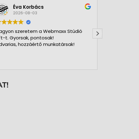
Éva Korbács
A bol
2026-08-03
2026-
agyon szeretem a Webmaxx Stúdió
Gyors precíz
ft-t. Gyorsak, pontosak!
dvarias, hozzáértő munkatársak!
T!