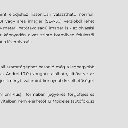
int elődjéhez hasonlóan választható normál,
0) vagy area imager (SE4750) verzióból lehet
4 méter) hatótávolságú imager is - az olvasási
r könnyedén olvas szinte bármilyen felületről
 a lézerolvasók.
ztali számítógéphez hasonló még a legnagyobb
 Android 7.0 (Nougat) található, kibővítve, az
eljesítményt, valamint könnyebb kezelhetőséget
iumPlus), formában (egyenes, forgófejes és
ivitelben nem elérhető) 13 Mpixeles (autófókusz