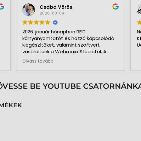
Csaba Vörös
2026-08-04
2026. január hónapban RFID
N
kártyanyomtatót és hozzá kapcsolódó
K
kiegészítőket, valamint szoftvert
U
vásároltunk a Webmaxx Stúdiótól. A
beszerzés megkezdése előtt segítettek
Olvass tovább
az igényeink szerinti típus
kiválasztásában. Minden rendben és
pontosan zajlott. Kollégájuk
személyesen üzemelte be a nyomtatót
ÖVESSE BE YOUTUBE CSATORNÁNKA
és a hozzá kapcsolódó szoftvert. Pár
hónap használat és 3.000 kártya
nyomtatása után is teljesen meg
RMÉKEK
vagyunk elégedve a nyomtatóval. A
közben felmerült kérdéseinkre azonnal
kaptunk segítséget, választ. Pontos,
precíz, megbízható munkatársak.
Köszönöm az együttműködésüket.