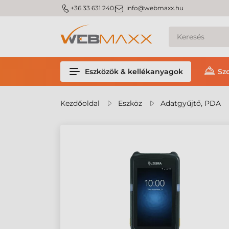
m_phone
m_email
+36 33 631 240
info@webmaxx.hu
Eszközök & kellékanyagok
Sz
Kezdőoldal
Eszköz
Adatgyűjtő, PDA