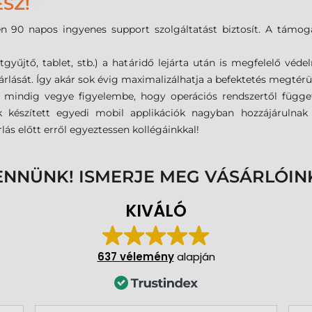
SZ!
 90 napos ingyenes support szolgáltatást biztosít. A támoga
űjtő, tablet, stb.) a határidő lejárta után is megfelelő védel
árlását. Így akár sok évig maximalizálhatja a befektetés megtérü
n mindig vegye figyelembe, hogy operációs rendszertől függe
nk készített egyedi mobil applikációk nagyban hozzájárulna
ás előtt erről egyeztessen kollégáinkkal!
ENNÜNK! ISMERJE MEG VÁSÁRLÓIN
KIVÁLÓ
637 vélemény
alapján