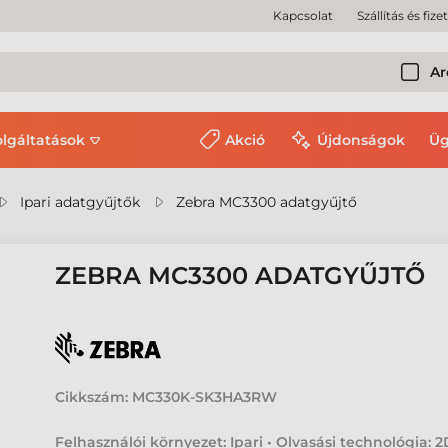
Kapcsolat
Szállítás és fize
Ar
olgáltatások
Akció
Újdonságok
Üg
Ipari adatgyűjtők
Zebra MC3300 adatgyűjtő
ZEBRA MC3300 ADATGYŰJTŐ
Cikkszám:
MC330K-SK3HA3RW
Felhasználói környezet: Ipari • Olvasási technológia: 