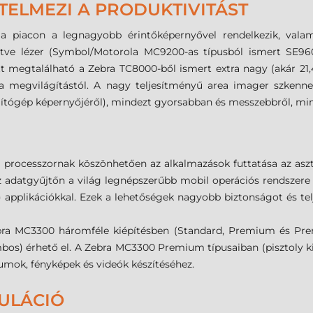
TELMEZI A PRODUKTIVITÁST
 piacon a legnagyobb érintőképernyővel rendelkezik, valam
kintve lézer (Symbol/Motorola MC9200-as típusból ismert SE96
ött megtalálható a Zebra TC8000-ből ismert extra nagy (akár 21,
a megvilágítástól. A nagy teljesítményű area imager szkenne
mítógép képernyőjéről), mindezt gyorsabban és messzebbről, mint
processzornak köszönhetően az alkalmazások futtatása az as
 adatgyűjtőn a világ legnépszerűbb mobil operációs rendszere az
MX) applikációkkal. Ezek a lehetőségek nagyobb biztonságot és t
 MC3300 háromféle kiépítésben (Standard, Premium és Prem
ombos) érhető el. A Zebra MC3300 Premium típusaiban (pisztoly k
umok, fényképek és videók készítéséhez.
ULÁCIÓ