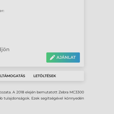
er:
djön
AJÁNLAT
ÉLTÁMOGATÁS
LETÖLTÉSEK
tozata. A 2018 elején bemutatott Zebra MC3300
bb tulajdonságok. Ezek segítségével könnyedén