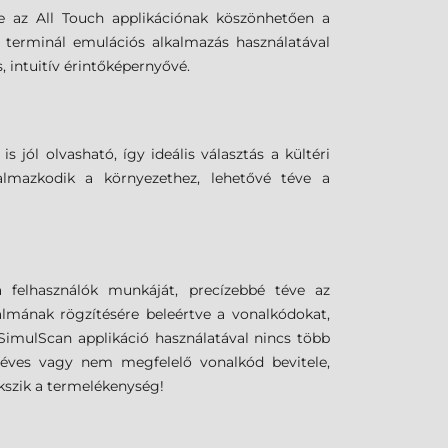
e az All Touch applikációnak köszönhetően a
 terminál emulációs alkalmazás használatával
 intuitív érintőképernyővé.
jól olvasható, így ideális választás a kültéri
almazkodik a környezethez, lehetővé téve a
 felhasználók munkáját, precízebbé téve az
almának rögzítésére beleértve a vonalkódokat,
 SimulScan applikáció használatával nincs több
 téves vagy nem megfelelő vonalkód bevitele,
kszik a termelékenység!