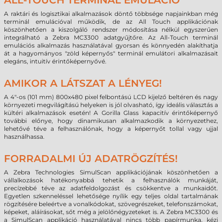
ALL-TOUCH TERMINÁL EMULÁCIÓ
A raktári és logisztikai alkalmazások döntő többsége napjainkban még
terminál emulációval működik, de az All Touch applikációnak
köszönhetően a kiszolgáló rendszer módosítása nélkül egyszerűen
integrálható a Zebra MC3300 adatgyűjtőre. Az All-Touch terminál
emulációs alkalmazás használatával gyorsan és könnyedén alakíthatja
át a hagyományos "zöld képernyős" terminál emulátori alkalmazásait
elegáns, intuitív érintőképernyővé.
AMIKOR A LÁTSZAT A LÉNYEG!
A 4"-os (101 mm) 800x480 pixel felbontású LCD kijelző beltéren és nagy
környezeti megvilágítású helyeken is jól olvasható, így ideális választás a
kültéri alkalmazások esetén! A Gorilla Glass kapacitív érintőképernyő
további előnye, hogy dinamikusan alkalmazkodik a környezethez,
lehetővé téve a felhasználónak, hogy a képernyőt tollal vagy ujjal
használhassa.
FORRADALMI ÚJ ADATRÖGZÍTÉS!
A Zebra Technologies SimulScan applikációjának köszönhetően a
vállalkozások hatékonyabbá tehetik a felhasználók munkáját,
precízebbé téve az adatfeldolgozást és csökkentve a munkaidőt.
Egyetlen szkenneléssel lehetősége nyílik egy teljes oldal tartalmának
rögzítésére beleértve a vonalkódokat, szövegrészeket, telefonszámokat,
képeket, aláírásokat, sőt még a jelölőnégyzeteket is. A Zebra MC3300 és
a SimulScan applikáció használatával nincs több papírmunka, kézi