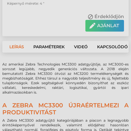
Képernyő mérete: 4 "
Érdeklődjön
AJÁNLAT
LEÍRÁS
PARAMÉTEREK
VIDEÓ
KAPCSOLÓDÓ 
Az amerikai Zebra Technologies MC3300 adatgyűjtője, az MC3000-es
sorozat legújabb, negyedik generációs változata. A 2018 elején
bemutatott Zebra MC3300 ötvözi az MC3200 termelékenységét és
megbízhatóságát. Ehhez társul a nagyobb teljesítmény és új, fejlettebb
tulajdonságok. Ezek segítségével könnyedén bizonyíthat az eszköz
vállalati, kereskedelmi, raktári, logisztikai, gyártói és ipari
alkalmazásokban is.
A ZEBRA MC3300 ÚJRAÉRTELMEZI A
PRODUKTIVITÁST
A Zebra MC3300 adatgyűjtő kategóriájában a piacon a legnagyobb
érintőképernyővel rendelkezik, valamint elődjéhez hasonlóan
választható normál, forgófejes és pisztoly forma is. Optikát tekintve