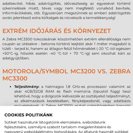
adatbevitel, hibás adatrögzítés, időveszteség az egyesével történő
szkennelések miatt, téves vagy nem megfelelő vonalkód bevitele,
információkésés, stb. Egyszerűen megszűnnek az emberi adatrögzítés
során jelentkező extra költségek és növekszik a termelékenység!
EXTRÉM IDŐJÁRÁS ÉS KÖRNYEZET
A Zebra MC3300 tokozásának köszönhetően extrém ellenállósága nem
csupán az ütésekre - betonra történő leejtést akár 1 méter magasból is
túléli - terjed ki, hanem az átlagon felüli hőmérséklet (-20 °C-tól egészen
+50°C-ig, hősokk esetén -40 °C-tól + 70 °C-ig) sem okozhat kárt az
adatgyűjtőben.
MOTOROLA/SYMBOL MC3200 VS. ZEBRA
MC3300
Teljesítmény:
a hatmagos 1,8 GHz-es processzor valamint az
akár 4GB/32GB RAM és flash memória (típustól függ) teszi
lehetővé, hogy a dolgozók kiélvezzék az osztályelső teljesítményt,
az alkalmazások kezelésében, fényképezésnél, vagy adatbázis
műveleteknél. A Zebra MC3300 asztali számítógéphez hasonló
teljesítményt nyújt még a legnagyobb igényű multimédiás
COOKIES POLITIKÁNK
alkalmazások esetén is.
Operációs rendszer:
2020-ban megszűnik a Microsoft Windows
Sütiket használunk látogatóink elemzésére, weboldalunk
mobil operációs rendszerek támogatása, így az új OS forradalmi
fejlesztésére, személyre szabott tartalom megjelenítésére és
hullám már a 24 órába lépett. A Zebra MC3300 terminálon a
nagyszerű weboldalélmény biztosítására. Az általunk használt sütikkel