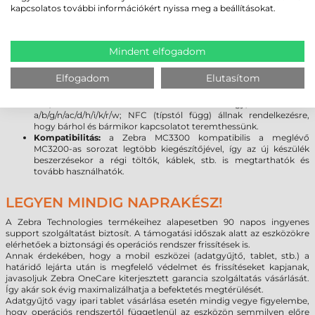
legújabb Android 7.0 rendszer lehetővé teszi, hogy a programok
kapcsolatos további információkért nyissa meg a beállításokat.
kihasználják a legújabb fejlesztéseket, beleértve a fokozott
rugalmasságot és a biztonságot. (
Bővebben az Android vs.
Windows rendszer váltásról
)
Kijelző:
a Gorilla Glass kijelző növeli a szkenner tartósságát,
Mindent elfogadom
továbbá meggátolja a karcolások kialakulását. A sérülésekre
gyakorlatilag érzéketlen üveg törés vagy karcolódás nélkül
Elfogadom
Elutasítom
ellenáll a leggyakoribb leejtéseknek.
Kapcsolat:
a legújabb vezeték nélküli technológiák (Bluetooth
V4.1, Class 2.1 + EDR + Bluetooth Low Energy; Wlan 802.11
a/b/g/n/ac/d/h/i/k/r/w; NFC (típstól függ) állnak rendelkezésre,
hogy bárhol és bármikor kapcsolatot teremthessünk.
Kompatibilitás:
a Zebra MC3300 kompatibilis a meglévő
MC3200-as sorozat legtöbb kiegészítőjével, így az új készülék
beszerzésekor a régi töltők, káblek, stb. is megtarthatók és
tovább használhatók.
LEGYEN MINDIG NAPRAKÉSZ!
A Zebra Technologies termékeihez alapesetben 90 napos ingyenes
support szolgáltatást biztosít. A támogatási időszak alatt az eszközökre
elérhetőek a biztonsági és operációs rendszer frissítések is.
Annak érdekében, hogy a mobil eszközei (adatgyűjtő, tablet, stb.) a
határidő lejárta után is megfelelő védelmet és frissítéseket kapjanak,
javasoljuk Zebra OneCare kiterjesztett garancia szolgáltatás vásárlását.
Így akár sok évig maximalizálhatja a befektetés megtérülését.
Adatgyűjtő vagy ipari tablet vásárlása esetén mindig vegye figyelembe,
hogy operációs rendszertől függetlenül az eszközön semmilyen előre