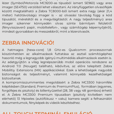
lézer (Symbol/Motorola MC9200-as típusból ismert SE960) vagy area
imager (SE4750) verzióból lehet választani. Az irányfüggetlen olvasófejek
között megtalálható a Zebra TC8000-ből ismert extra nagy (akár 21,4
méter) hatótávolságú imager is - az olvasási távolság függ a kód
típusától, méretétől és a megvilágítástól. A nagy teljesítményű area
imager szkenner könnyedén olvas szinte bármilyen felületről
(fényvisszaverő papír, mobiltelefon-, vagy számítógép képernyőjéről),
mindezt gyorsabban és messzebbről, mint a lézerolvasók.
ZEBRA INNOVÁCIÓ!
A hatmagos (hexa-core) 1,8 GHz-es Qualcomm processzornak
köszönhetően az alkalmazások futtatása az asztali számítógéphez
hasonló még a legnagyobb igényű multimédiás alkalmazások esetén is.
Az adatgyűjtőn a világ legnépszerűbb mobil operációs rendszere az
Android 7.0 (Nougat) található, kibővítve, az előre telepített Zebra
Mobilitiy Extensions (MX) applikációkkal. Ezek a lehetőségek nagyobb
biztonságot és teljesítményt, valamint könnyebb kezelhetőséget
biztosítanak.
A kompromisszummentes megoldásért a Zebra MC3300 háromféle
kiépítésben (Standard, Premium és PremiumPlus), formában (egyenes,
forgófejes és pisztoly) és billentyűzettel (28, 38 vagy 48 gombos) érhető
el. A Zebra MC3300 Premium típusaiban (pisztoly kivitelben nem
elérhető) 13 Mpixeles (autófókusz + vaku) kamera segíti a felhasználót
dokumentumok, fényképek és videók készítéséhez.