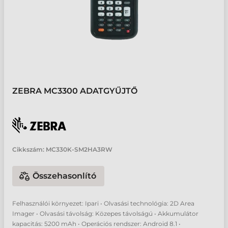
ZEBRA MC3300 ADATGYŰJTŐ
Cikkszám:
MC330K-SM2HA3RW
Összehasonlító
Felhasználói környezet: Ipari • Olvasási technológia: 2D Area
Imager • Olvasási távolság: Közepes távolságú • Akkumulátor
kapacitás: 5200 mAh • Operációs rendszer: Android 8.1 •