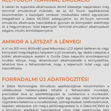
ALL-TOUCH TERMINÁL EMULÁCIÓ
A raktári és logisztikai alkalmazások döntő többsége napjainkban még
terminál emulációval működik, de az All Touch applikációnak
köszönhetően a kiszolgáló rendszer módosítása nélkül egyszerűen
integrálható a Zebra MC3300 adatgyűjtőre. Az All-Touch terminál
emulációs alkalmazás használatával gyorsan és könnyedén alakíthatja
át a hagyományos "zöld képernyős" terminál emulátori alkalmazásait
elegáns, intuitív érintőképernyővé.
AMIKOR A LÁTSZAT A LÉNYEG!
A 4"-os (101 mm) 800x480 pixel felbontású LCD kijelző beltéren és nagy
környezeti megvilágítású helyeken is jól olvasható, így ideális választás a
kültéri alkalmazások esetén! A Gorilla Glass kapacitív érintőképernyő
további előnye, hogy dinamikusan alkalmazkodik a környezethez,
lehetővé téve a felhasználónak, hogy a képernyőt tollal vagy ujjal
használhassa.
FORRADALMI ÚJ ADATRÖGZÍTÉS!
A Zebra Technologies SimulScan applikációjának köszönhetően a
vállalkozások hatékonyabbá tehetik a felhasználók munkáját,
precízebbé téve az adatfeldolgozást és csökkentve a munkaidőt.
Egyetlen szkenneléssel lehetősége nyílik egy teljes oldal tartalmának
rögzítésére beleértve a vonalkódokat, szövegrészeket, telefonszámokat,
képeket, aláírásokat, sőt még a jelölőnégyzeteket is. A Zebra MC3300 és
a SimulScan applikáció használatával nincs több papírmunka, kézi