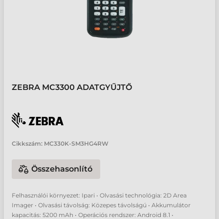
ZEBRA MC3300 ADATGYŰJTŐ
Cikkszám:
MC330K-SM3HG4RW
Összehasonlító
Felhasználói környezet: Ipari • Olvasási technológia: 2D Area
Imager • Olvasási távolság: Közepes távolságú • Akkumulátor
kapacitás: 5200 mAh • Operációs rendszer: Android 8.1 •