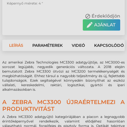
Képernyő mérete: 4 "
Érdeklődjön
AJÁNLAT
LEÍRÁS
PARAMÉTEREK
VIDEÓ
KAPCSOLÓDÓ 
Az amerikai Zebra Technologies MC3300 adatgyűjtője, az MC3000-es
sorozat legújabb, negyedik generációs változata. A 2018 elején
bemutatott Zebra MC3300 ötvözi az MC3200 termelékenységét és
megbízhatóságát. Ehhez társul a nagyobb teljesítmény és új, fejlettebb
tulajdonságok. Ezek segítségével könnyedén bizonyíthat az eszköz
vállalati, kereskedelmi, raktári, logisztikai, gyártói és ipari
alkalmazásokban is.
A ZEBRA MC3300 ÚJRAÉRTELMEZI A
PRODUKTIVITÁST
A Zebra MC3300 adatgyűjtő kategóriájában a piacon a legnagyobb
érintőképernyővel rendelkezik, valamint elődjéhez hasonlóan
választható normál, forgófejes és pisztoly forma is. Optikát tekintve