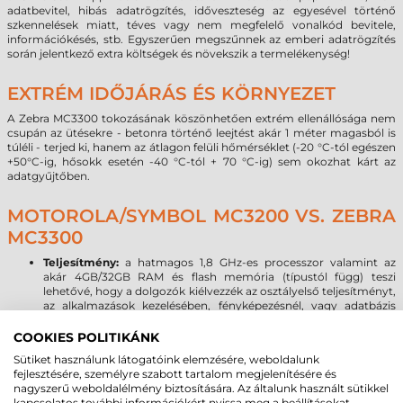
adatbevitel, hibás adatrögzítés, időveszteség az egyesével történő
szkennelések miatt, téves vagy nem megfelelő vonalkód bevitele,
információkésés, stb. Egyszerűen megszűnnek az emberi adatrögzítés
során jelentkező extra költségek és növekszik a termelékenység!
EXTRÉM IDŐJÁRÁS ÉS KÖRNYEZET
A Zebra MC3300 tokozásának köszönhetően extrém ellenállósága nem
csupán az ütésekre - betonra történő leejtést akár 1 méter magasból is
túléli - terjed ki, hanem az átlagon felüli hőmérséklet (-20 °C-tól egészen
+50°C-ig, hősokk esetén -40 °C-tól + 70 °C-ig) sem okozhat kárt az
adatgyűjtőben.
MOTOROLA/SYMBOL MC3200 VS. ZEBRA
MC3300
Teljesítmény:
a hatmagos 1,8 GHz-es processzor valamint az
akár 4GB/32GB RAM és flash memória (típustól függ) teszi
lehetővé, hogy a dolgozók kiélvezzék az osztályelső teljesítményt,
az alkalmazások kezelésében, fényképezésnél, vagy adatbázis
műveleteknél. A Zebra MC3300 asztali számítógéphez hasonló
teljesítményt nyújt még a legnagyobb igényű multimédiás
COOKIES POLITIKÁNK
alkalmazások esetén is.
Sütiket használunk látogatóink elemzésére, weboldalunk
Operációs rendszer:
2020-ban megszűnik a Microsoft Windows
fejlesztésére, személyre szabott tartalom megjelenítésére és
mobil operációs rendszerek támogatása, így az új OS forradalmi
nagyszerű weboldalélmény biztosítására. Az általunk használt sütikkel
hullám már a 24 órába lépett. A Zebra MC3300 terminálon a
kapcsolatos további információkért nyissa meg a beállításokat.