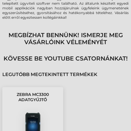
telepített ügyviteli szoftver nem található. Az általunk készített egyedi
mobil applikációk nagyban hozzájárulnak ügyfeleink ügymenetének
egyszerűsítéséhez, gyorsításához és hatékonyabbá tételéhez. Vásárlás
előtt erről egyeztessen kollégáinkkal!
MEGBÍZHAT BENNÜNK! ISMERJE MEG
VÁSÁRLÓINK VÉLEMÉNYÉT
KÖVESSE BE YOUTUBE CSATORNÁNKAT!
LEGUTÓBB MEGTEKINTETT TERMÉKEK
ZEBRA MC3300
ADATGYŰJTŐ