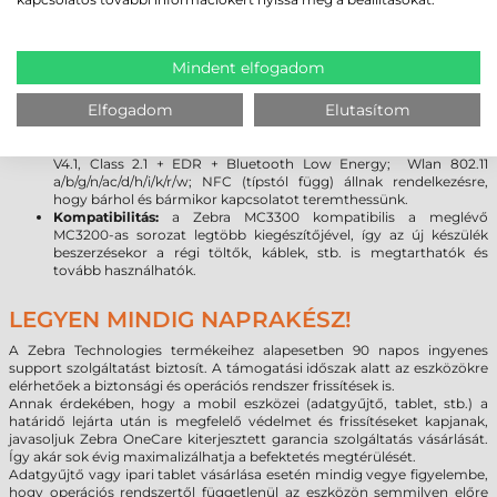
legújabb Android 7.0 rendszer lehetővé teszi, hogy a programok
kihasználják a legújabb fejlesztéseket, beleértve a fokozott
rugalmasságot és a biztonságot. (
Bővebben az Android vs.
Windows rendszer váltásról
)
Mindent elfogadom
Kijelző:
a Gorilla Glass kijelző növeli a szkenner tartósságát,
továbbá meggátolja a karcolások kialakulását. A sérülésekre
Elfogadom
Elutasítom
gyakorlatilag érzéketlen üveg törés vagy karcolódás nélkül
ellenáll a leggyakoribb leejtéseknek.
Kapcsolat:
a legújabb vezeték nélküli technológiák (Bluetooth
V4.1, Class 2.1 + EDR + Bluetooth Low Energy; Wlan 802.11
a/b/g/n/ac/d/h/i/k/r/w; NFC (típstól függ) állnak rendelkezésre,
hogy bárhol és bármikor kapcsolatot teremthessünk.
Kompatibilitás:
a Zebra MC3300 kompatibilis a meglévő
MC3200-as sorozat legtöbb kiegészítőjével, így az új készülék
beszerzésekor a régi töltők, káblek, stb. is megtarthatók és
tovább használhatók.
LEGYEN MINDIG NAPRAKÉSZ!
A Zebra Technologies termékeihez alapesetben 90 napos ingyenes
support szolgáltatást biztosít. A támogatási időszak alatt az eszközökre
elérhetőek a biztonsági és operációs rendszer frissítések is.
Annak érdekében, hogy a mobil eszközei (adatgyűjtő, tablet, stb.) a
határidő lejárta után is megfelelő védelmet és frissítéseket kapjanak,
javasoljuk Zebra OneCare kiterjesztett garancia szolgáltatás vásárlását.
Így akár sok évig maximalizálhatja a befektetés megtérülését.
Adatgyűjtő vagy ipari tablet vásárlása esetén mindig vegye figyelembe,
hogy operációs rendszertől függetlenül az eszközön semmilyen előre