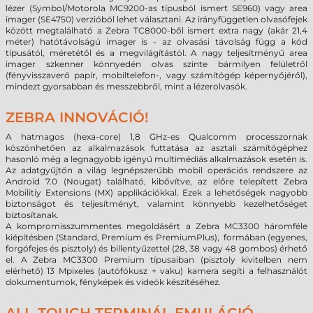
lézer (Symbol/Motorola MC9200-as típusból ismert SE960) vagy area
imager (SE4750) verzióból lehet választani. Az irányfüggetlen olvasófejek
között megtalálható a Zebra TC8000-ből ismert extra nagy (akár 21,4
méter) hatótávolságú imager is - az olvasási távolság függ a kód
típusától, méretétől és a megvilágítástól. A nagy teljesítményű area
imager szkenner könnyedén olvas szinte bármilyen felületről
(fényvisszaverő papír, mobiltelefon-, vagy számítógép képernyőjéről),
mindezt gyorsabban és messzebbről, mint a lézerolvasók.
ZEBRA INNOVÁCIÓ!
A hatmagos (hexa-core) 1,8 GHz-es Qualcomm processzornak
köszönhetően az alkalmazások futtatása az asztali számítógéphez
hasonló még a legnagyobb igényű multimédiás alkalmazások esetén is.
Az adatgyűjtőn a világ legnépszerűbb mobil operációs rendszere az
Android 7.0 (Nougat) található, kibővítve, az előre telepített Zebra
Mobilitiy Extensions (MX) applikációkkal. Ezek a lehetőségek nagyobb
biztonságot és teljesítményt, valamint könnyebb kezelhetőséget
biztosítanak.
A kompromisszummentes megoldásért a Zebra MC3300 háromféle
kiépítésben (Standard, Premium és PremiumPlus), formában (egyenes,
forgófejes és pisztoly) és billentyűzettel (28, 38 vagy 48 gombos) érhető
el. A Zebra MC3300 Premium típusaiban (pisztoly kivitelben nem
elérhető) 13 Mpixeles (autófókusz + vaku) kamera segíti a felhasználót
dokumentumok, fényképek és videók készítéséhez.