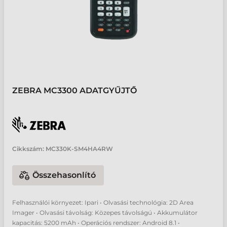
ZEBRA MC3300 ADATGYŰJTŐ
Cikkszám:
MC330K-SM4HA4RW
Összehasonlító
Felhasználói környezet: Ipari • Olvasási technológia: 2D Area
Imager • Olvasási távolság: Közepes távolságú • Akkumulátor
kapacitás: 5200 mAh • Operációs rendszer: Android 8.1 •