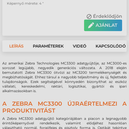
Képernyő mérete: 4 "
Érdeklődjön
AJÁNLAT
LEÍRÁS
PARAMÉTEREK
VIDEÓ
KAPCSOLÓDÓ 
Az amerikai Zebra Technologies MC3300 adatgyűjtője, az MC3000-es
sorozat legújabb, negyedik generációs változata. A 2018 elején
bemutatott Zebra MC3300 ötvözi az MC3200 termelékenységét és
megbízhatóságát. Ehhez társul a nagyobb teljesítmény és új, fejlettebb
tulajdonságok. Ezek segítségével könnyedén bizonyíthat az eszköz
vállalati, kereskedelmi, raktári, logisztikai, gyártói és ipari
alkalmazásokban is.
A ZEBRA MC3300 ÚJRAÉRTELMEZI A
PRODUKTIVITÁST
A Zebra MC3300 adatgyűjtő kategóriájában a piacon a legnagyobb
érintőképernyővel rendelkezik, valamint elődjéhez hasonlóan
választható normál, forgófejes és pisztoly forma is. Optikát tekintve