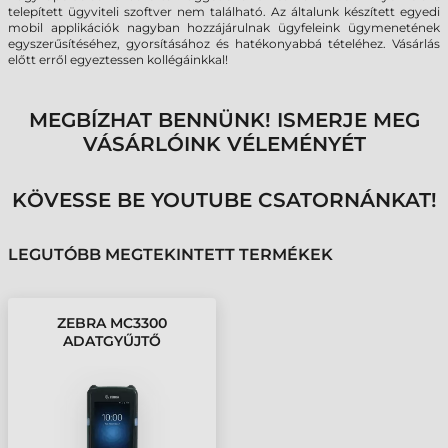
telepített ügyviteli szoftver nem található. Az általunk készített egyedi
mobil applikációk nagyban hozzájárulnak ügyfeleink ügymenetének
egyszerűsítéséhez, gyorsításához és hatékonyabbá tételéhez. Vásárlás
előtt erről egyeztessen kollégáinkkal!
MEGBÍZHAT BENNÜNK! ISMERJE MEG
VÁSÁRLÓINK VÉLEMÉNYÉT
KÖVESSE BE YOUTUBE CSATORNÁNKAT!
LEGUTÓBB MEGTEKINTETT TERMÉKEK
ZEBRA MC3300
ADATGYŰJTŐ