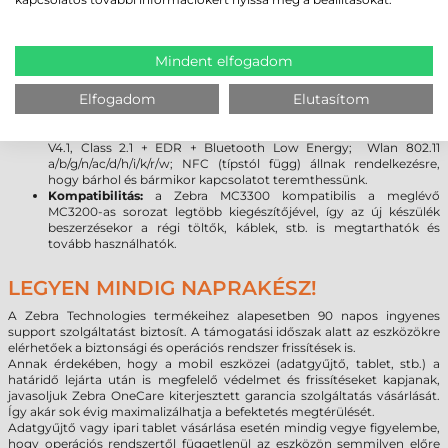
legújabb Android 7.0 rendszer lehetővé teszi, hogy a programok
kihasználják a legújabb fejlesztéseket, beleértve a fokozott
rugalmasságot és a biztonságot. (
Bővebben az Android vs.
Windows rendszer váltásról
)
Mindent elfogadom
Kijelző:
a Gorilla Glass kijelző növeli a szkenner tartósságát,
továbbá meggátolja a karcolások kialakulását. A sérülésekre
Elfogadom
Elutasítom
gyakorlatilag érzéketlen üveg törés vagy karcolódás nélkül
ellenáll a leggyakoribb leejtéseknek.
Kapcsolat:
a legújabb vezeték nélküli technológiák (Bluetooth
V4.1, Class 2.1 + EDR + Bluetooth Low Energy; Wlan 802.11
a/b/g/n/ac/d/h/i/k/r/w; NFC (típstól függ) állnak rendelkezésre,
hogy bárhol és bármikor kapcsolatot teremthessünk.
Kompatibilitás:
a Zebra MC3300 kompatibilis a meglévő
MC3200-as sorozat legtöbb kiegészítőjével, így az új készülék
beszerzésekor a régi töltők, káblek, stb. is megtarthatók és
tovább használhatók.
LEGYEN MINDIG NAPRAKÉSZ!
A Zebra Technologies termékeihez alapesetben 90 napos ingyenes
support szolgáltatást biztosít. A támogatási időszak alatt az eszközökre
elérhetőek a biztonsági és operációs rendszer frissítések is.
Annak érdekében, hogy a mobil eszközei (adatgyűjtő, tablet, stb.) a
határidő lejárta után is megfelelő védelmet és frissítéseket kapjanak,
javasoljuk Zebra OneCare kiterjesztett garancia szolgáltatás vásárlását.
Így akár sok évig maximalizálhatja a befektetés megtérülését.
Adatgyűjtő vagy ipari tablet vásárlása esetén mindig vegye figyelembe,
hogy operációs rendszertől függetlenül az eszközön semmilyen előre