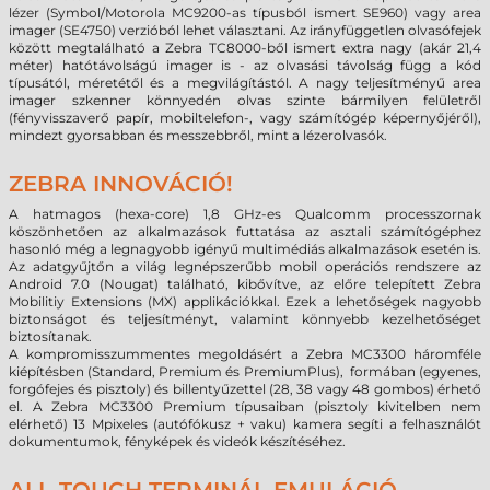
lézer (Symbol/Motorola MC9200-as típusból ismert SE960) vagy area
imager (SE4750) verzióból lehet választani. Az irányfüggetlen olvasófejek
között megtalálható a Zebra TC8000-ből ismert extra nagy (akár 21,4
méter) hatótávolságú imager is - az olvasási távolság függ a kód
típusától, méretétől és a megvilágítástól. A nagy teljesítményű area
imager szkenner könnyedén olvas szinte bármilyen felületről
(fényvisszaverő papír, mobiltelefon-, vagy számítógép képernyőjéről),
mindezt gyorsabban és messzebbről, mint a lézerolvasók.
ZEBRA INNOVÁCIÓ!
A hatmagos (hexa-core) 1,8 GHz-es Qualcomm processzornak
köszönhetően az alkalmazások futtatása az asztali számítógéphez
hasonló még a legnagyobb igényű multimédiás alkalmazások esetén is.
Az adatgyűjtőn a világ legnépszerűbb mobil operációs rendszere az
Android 7.0 (Nougat) található, kibővítve, az előre telepített Zebra
Mobilitiy Extensions (MX) applikációkkal. Ezek a lehetőségek nagyobb
biztonságot és teljesítményt, valamint könnyebb kezelhetőséget
biztosítanak.
A kompromisszummentes megoldásért a Zebra MC3300 háromféle
kiépítésben (Standard, Premium és PremiumPlus), formában (egyenes,
forgófejes és pisztoly) és billentyűzettel (28, 38 vagy 48 gombos) érhető
el. A Zebra MC3300 Premium típusaiban (pisztoly kivitelben nem
elérhető) 13 Mpixeles (autófókusz + vaku) kamera segíti a felhasználót
dokumentumok, fényképek és videók készítéséhez.