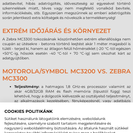
adatbevitel, hibás adatrögzítés, időveszteség az egyesével történő
szkennelések miatt, téves vagy nem megfelelő vonalkód bevitele,
információkésés, stb. Egyszerűen megszűnnek az emberi adatrögzítés
során jelentkező extra költségek és növekszik a termelékenység!
EXTRÉM IDŐJÁRÁS ÉS KÖRNYEZET
A Zebra MC3300 tokozásának köszönhetően extrém ellenállósága nem
csupán az ütésekre - betonra történő leejtést akár 1 méter magasból is
túléli - terjed ki, hanem az átlagon felüli hőmérséklet (-20 °C-tól egészen
+50°C-ig, hősokk esetén -40 °C-tól + 70 °C-ig) sem okozhat kárt az
adatgyűjtőben.
MOTOROLA/SYMBOL MC3200 VS. ZEBRA
MC3300
Teljesítmény:
a hatmagos 1,8 GHz-es processzor valamint az
akár 4GB/32GB RAM és flash memória (típustól függ) teszi
lehetővé, hogy a dolgozók kiélvezzék az osztályelső teljesítményt,
az alkalmazások kezelésében, fényképezésnél, vagy adatbázis
műveleteknél. A Zebra MC3300 asztali számítógéphez hasonló
teljesítményt nyújt még a legnagyobb igényű multimédiás
COOKIES POLITIKÁNK
alkalmazások esetén is.
Sütiket használunk látogatóink elemzésére, weboldalunk
Operációs rendszer:
2020-ban megszűnik a Microsoft Windows
fejlesztésére, személyre szabott tartalom megjelenítésére és
mobil operációs rendszerek támogatása, így az új OS forradalmi
nagyszerű weboldalélmény biztosítására. Az általunk használt sütikkel
hullám már a 24 órába lépett. A Zebra MC3300 terminálon a
kapcsolatos további információkért nyissa meg a beállításokat.