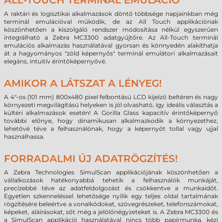
ALL-TOUCH TERMINÁL EMULÁCIÓ
A raktári és logisztikai alkalmazások döntő többsége napjainkban még
terminál emulációval működik, de az All Touch applikációnak
köszönhetően a kiszolgáló rendszer módosítása nélkül egyszerűen
integrálható a Zebra MC3300 adatgyűjtőre. Az All-Touch terminál
emulációs alkalmazás használatával gyorsan és könnyedén alakíthatja
át a hagyományos "zöld képernyős" terminál emulátori alkalmazásait
elegáns, intuitív érintőképernyővé.
AMIKOR A LÁTSZAT A LÉNYEG!
A 4"-os (101 mm) 800x480 pixel felbontású LCD kijelző beltéren és nagy
környezeti megvilágítású helyeken is jól olvasható, így ideális választás a
kültéri alkalmazások esetén! A Gorilla Glass kapacitív érintőképernyő
további előnye, hogy dinamikusan alkalmazkodik a környezethez,
lehetővé téve a felhasználónak, hogy a képernyőt tollal vagy ujjal
használhassa.
FORRADALMI ÚJ ADATRÖGZÍTÉS!
A Zebra Technologies SimulScan applikációjának köszönhetően a
vállalkozások hatékonyabbá tehetik a felhasználók munkáját,
precízebbé téve az adatfeldolgozást és csökkentve a munkaidőt.
Egyetlen szkenneléssel lehetősége nyílik egy teljes oldal tartalmának
rögzítésére beleértve a vonalkódokat, szövegrészeket, telefonszámokat,
képeket, aláírásokat, sőt még a jelölőnégyzeteket is. A Zebra MC3300 és
a SimulScan applikáció használatával nincs több papírmunka, kézi