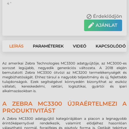
4 "
Érdeklődjön
AJÁNLAT
LEÍRÁS
PARAMÉTEREK
VIDEÓ
KAPCSOLÓDÓ 
Az amerikai Zebra Technologies MC3300 adatgyűjtője, az MC3000-es
sorozat legújabb, negyedik generációs változata. A 2018 elején
bemutatott Zebra MC3300 ötvözi az MC3200 termelékenységét és
megbízhatóságát. Ehhez társul a nagyobb teljesítmény és új, fejlettebb
tulajdonságok. Ezek segítségével könnyedén bizonyíthat az eszköz
vállalati, kereskedelmi, raktári, logisztikai, gyártói és ipari
alkalmazásokban is.
A ZEBRA MC3300 ÚJRAÉRTELMEZI A
PRODUKTIVITÁST
A Zebra MC3300 adatgyűjtő kategóriájában a piacon a legnagyobb
érintőképernyővel rendelkezik, valamint elődjéhez hasonlóan
választható normál, forgófejes és pisztoly forma is. Optikát tekintve