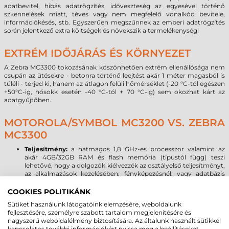
adatbevitel, hibás adatrögzítés, időveszteség az egyesével történő
szkennelések miatt, téves vagy nem megfelelő vonalkód bevitele,
információkésés, stb. Egyszerűen megszűnnek az emberi adatrögzítés
során jelentkező extra költségek és növekszik a termelékenység!
EXTRÉM IDŐJÁRÁS ÉS KÖRNYEZET
A Zebra MC3300 tokozásának köszönhetően extrém ellenállósága nem
csupán az ütésekre - betonra történő leejtést akár 1 méter magasból is
túléli - terjed ki, hanem az átlagon felüli hőmérséklet (-20 °C-tól egészen
+50°C-ig, hősokk esetén -40 °C-tól + 70 °C-ig) sem okozhat kárt az
adatgyűjtőben.
MOTOROLA/SYMBOL MC3200 VS. ZEBRA
MC3300
Teljesítmény:
a hatmagos 1,8 GHz-es processzor valamint az
akár 4GB/32GB RAM és flash memória (típustól függ) teszi
lehetővé, hogy a dolgozók kiélvezzék az osztályelső teljesítményt,
az alkalmazások kezelésében, fényképezésnél, vagy adatbázis
műveleteknél. A Zebra MC3300 asztali számítógéphez hasonló
teljesítményt nyújt még a legnagyobb igényű multimédiás
COOKIES POLITIKÁNK
alkalmazások esetén is.
Sütiket használunk látogatóink elemzésére, weboldalunk
Operációs rendszer:
2020-ban megszűnik a Microsoft Windows
fejlesztésére, személyre szabott tartalom megjelenítésére és
mobil operációs rendszerek támogatása, így az új OS forradalmi
nagyszerű weboldalélmény biztosítására. Az általunk használt sütikkel
hullám már a 24 órába lépett. A Zebra MC3300 terminálon a
kapcsolatos további információkért nyissa meg a beállításokat.