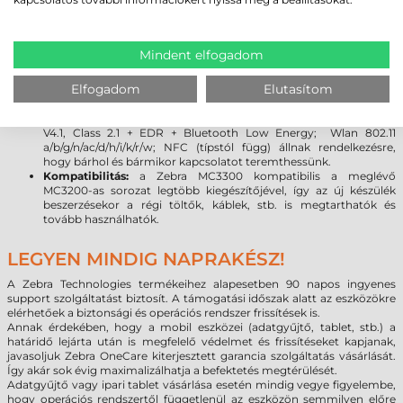
legújabb Android 7.0 rendszer lehetővé teszi, hogy a programok
kihasználják a legújabb fejlesztéseket, beleértve a fokozott
rugalmasságot és a biztonságot. (
Bővebben az Android vs.
Windows rendszer váltásról
)
Mindent elfogadom
Kijelző:
a Gorilla Glass kijelző növeli a szkenner tartósságát,
továbbá meggátolja a karcolások kialakulását. A sérülésekre
Elfogadom
Elutasítom
gyakorlatilag érzéketlen üveg törés vagy karcolódás nélkül
ellenáll a leggyakoribb leejtéseknek.
Kapcsolat:
a legújabb vezeték nélküli technológiák (Bluetooth
V4.1, Class 2.1 + EDR + Bluetooth Low Energy; Wlan 802.11
a/b/g/n/ac/d/h/i/k/r/w; NFC (típstól függ) állnak rendelkezésre,
hogy bárhol és bármikor kapcsolatot teremthessünk.
Kompatibilitás:
a Zebra MC3300 kompatibilis a meglévő
MC3200-as sorozat legtöbb kiegészítőjével, így az új készülék
beszerzésekor a régi töltők, káblek, stb. is megtarthatók és
tovább használhatók.
LEGYEN MINDIG NAPRAKÉSZ!
A Zebra Technologies termékeihez alapesetben 90 napos ingyenes
support szolgáltatást biztosít. A támogatási időszak alatt az eszközökre
elérhetőek a biztonsági és operációs rendszer frissítések is.
Annak érdekében, hogy a mobil eszközei (adatgyűjtő, tablet, stb.) a
határidő lejárta után is megfelelő védelmet és frissítéseket kapjanak,
javasoljuk Zebra OneCare kiterjesztett garancia szolgáltatás vásárlását.
Így akár sok évig maximalizálhatja a befektetés megtérülését.
Adatgyűjtő vagy ipari tablet vásárlása esetén mindig vegye figyelembe,
hogy operációs rendszertől függetlenül az eszközön semmilyen előre