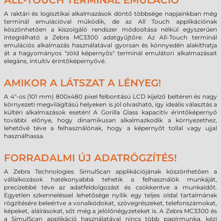
ALL-TOUCH TERMINÁL EMULÁCIÓ
A raktári és logisztikai alkalmazások döntő többsége napjainkban még
terminál emulációval működik, de az All Touch applikációnak
köszönhetően a kiszolgáló rendszer módosítása nélkül egyszerűen
integrálható a Zebra MC3300 adatgyűjtőre. Az All-Touch terminál
emulációs alkalmazás használatával gyorsan és könnyedén alakíthatja
át a hagyományos "zöld képernyős" terminál emulátori alkalmazásait
elegáns, intuitív érintőképernyővé.
AMIKOR A LÁTSZAT A LÉNYEG!
A 4"-os (101 mm) 800x480 pixel felbontású LCD kijelző beltéren és nagy
környezeti megvilágítású helyeken is jól olvasható, így ideális választás a
kültéri alkalmazások esetén! A Gorilla Glass kapacitív érintőképernyő
további előnye, hogy dinamikusan alkalmazkodik a környezethez,
lehetővé téve a felhasználónak, hogy a képernyőt tollal vagy ujjal
használhassa.
FORRADALMI ÚJ ADATRÖGZÍTÉS!
A Zebra Technologies SimulScan applikációjának köszönhetően a
vállalkozások hatékonyabbá tehetik a felhasználók munkáját,
precízebbé téve az adatfeldolgozást és csökkentve a munkaidőt.
Egyetlen szkenneléssel lehetősége nyílik egy teljes oldal tartalmának
rögzítésére beleértve a vonalkódokat, szövegrészeket, telefonszámokat,
képeket, aláírásokat, sőt még a jelölőnégyzeteket is. A Zebra MC3300 és
a SimulScan applikáció használatával nincs több papírmunka, kézi