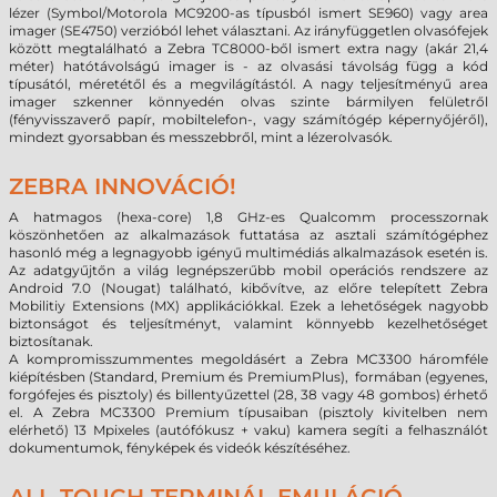
lézer (Symbol/Motorola MC9200-as típusból ismert SE960) vagy area
imager (SE4750) verzióból lehet választani. Az irányfüggetlen olvasófejek
között megtalálható a Zebra TC8000-ből ismert extra nagy (akár 21,4
méter) hatótávolságú imager is - az olvasási távolság függ a kód
típusától, méretétől és a megvilágítástól. A nagy teljesítményű area
imager szkenner könnyedén olvas szinte bármilyen felületről
(fényvisszaverő papír, mobiltelefon-, vagy számítógép képernyőjéről),
mindezt gyorsabban és messzebbről, mint a lézerolvasók.
ZEBRA INNOVÁCIÓ!
A hatmagos (hexa-core) 1,8 GHz-es Qualcomm processzornak
köszönhetően az alkalmazások futtatása az asztali számítógéphez
hasonló még a legnagyobb igényű multimédiás alkalmazások esetén is.
Az adatgyűjtőn a világ legnépszerűbb mobil operációs rendszere az
Android 7.0 (Nougat) található, kibővítve, az előre telepített Zebra
Mobilitiy Extensions (MX) applikációkkal. Ezek a lehetőségek nagyobb
biztonságot és teljesítményt, valamint könnyebb kezelhetőséget
biztosítanak.
A kompromisszummentes megoldásért a Zebra MC3300 háromféle
kiépítésben (Standard, Premium és PremiumPlus), formában (egyenes,
forgófejes és pisztoly) és billentyűzettel (28, 38 vagy 48 gombos) érhető
el. A Zebra MC3300 Premium típusaiban (pisztoly kivitelben nem
elérhető) 13 Mpixeles (autófókusz + vaku) kamera segíti a felhasználót
dokumentumok, fényképek és videók készítéséhez.