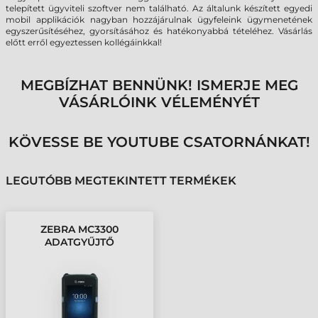
telepített ügyviteli szoftver nem található. Az általunk készített egyedi
mobil applikációk nagyban hozzájárulnak ügyfeleink ügymenetének
egyszerűsítéséhez, gyorsításához és hatékonyabbá tételéhez. Vásárlás
előtt erről egyeztessen kollégáinkkal!
MEGBÍZHAT BENNÜNK! ISMERJE MEG
VÁSÁRLÓINK VÉLEMÉNYÉT
KÖVESSE BE YOUTUBE CSATORNÁNKAT!
LEGUTÓBB MEGTEKINTETT TERMÉKEK
ZEBRA MC3300
ADATGYŰJTŐ