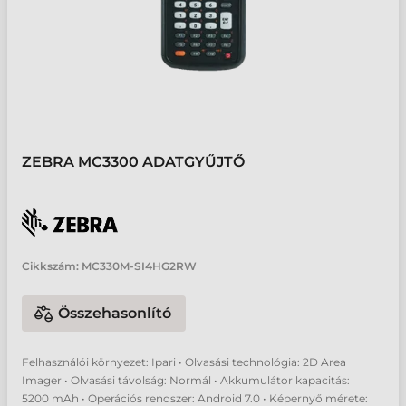
ZEBRA MC3300 ADATGYŰJTŐ
Cikkszám:
MC330M-SI4HG2RW
Összehasonlító
Felhasználói környezet: Ipari • Olvasási technológia: 2D Area
Imager • Olvasási távolság: Normál • Akkumulátor kapacitás:
5200 mAh • Operációs rendszer: Android 7.0 • Képernyő mérete: