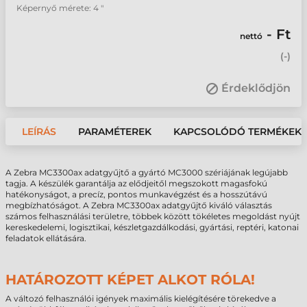
Képernyő mérete: 4 "
- Ft
nettó
(
-
)
Érdeklődjön
LEÍRÁS
PARAMÉTEREK
KAPCSOLÓDÓ TERMÉKEK
A Zebra MC3300ax adatgyűjtő a gyártó MC3000 szériájának legújabb
tagja. A készülék garantálja az elődjeitől megszokott magasfokú
hatékonyságot, a precíz, pontos munkavégzést és a hosszútávú
megbízhatóságot. A Zebra MC3300ax adatgyűjtő kiváló választás
számos felhasználási területre, többek között tökéletes megoldást nyújt
kereskedelemi, logisztikai, készletgazdálkodási, gyártási, reptéri, katonai
feladatok ellátására.
HATÁROZOTT KÉPET ALKOT RÓLA!
A változó felhasználói igények maximális kielégítésére törekedve a