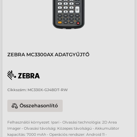
ZEBRA MC3300AX ADATGYŰJTŐ
Cikkszám:
MC330X-GJ4BDT-RW
Összehasonlító
Felhasználói környezet: Ipari • Olvasási technológia: 2D Area
Imager • Olvasási távolság: Közepes távolságú • Akkumulátor
kapacitás: 7000 mAh • Operációs rendszer: Android 11 •