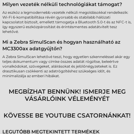
Milyen vezeték nélküli technológiákat támogat?
Az eszköz a legmodernebb vezeték nélküli megoldásokkal rendelkezik:
Wi-Fi 6-kompatibilitása révén gyorsabb és stabilabb hálózati
kapcsolatot biztosít, emellett támogatja a Bluetooth 5.0-t és az NFC-t is,
így egyszerű eszközpárosítást és érintésmentes adatátvitelt tesz
lehetővé.
Mi a Zebra SimulScan és hogyan használható az
MC3300ax adatgyűjtőn?
A Zebra SimulScan lehetővé teszi, hogy egyetlen szkenneléssel akár egy
teljes dokumentum vagy címke összes adatát rögzítse, beleértve
vonalkódokat, szövegeket, aláírásokat és jelölőnégyzeteket is. Ez
drasztikusan csökkenti az adatrögzítéshez szükséges időt, és
minimalizálja az emberi hibákat.
MEGBÍZHAT BENNÜNK! ISMERJE MEG
VÁSÁRLÓINK VÉLEMÉNYÉT
KÖVESSE BE YOUTUBE CSATORNÁNKAT!
LEGUTÓBB MEGTEKINTETT TERMÉKEK