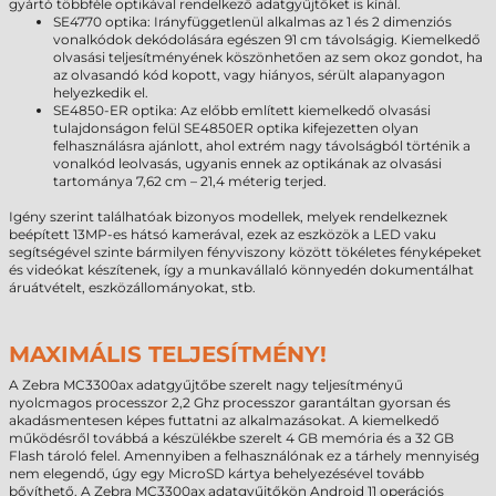
gyártó többféle optikával rendelkező adatgyűjtőket is kínál.
SE4770 optika: Irányfüggetlenül alkalmas az 1 és 2 dimenziós
vonalkódok dekódolására egészen 91 cm távolságig. Kiemelkedő
olvasási teljesítményének köszönhetően az sem okoz gondot, ha
az olvasandó kód kopott, vagy hiányos, sérült alapanyagon
helyezkedik el.
SE4850-ER optika: Az előbb említett kiemelkedő olvasási
tulajdonságon felül SE4850ER optika kifejezetten olyan
felhasználásra ajánlott, ahol extrém nagy távolságból történik a
vonalkód leolvasás, ugyanis ennek az optikának az olvasási
tartománya 7,62 cm – 21,4 méterig terjed.
Igény szerint találhatóak bizonyos modellek, melyek rendelkeznek
beépített 13MP-es hátsó kamerával, ezek az eszközök a LED vaku
segítségével szinte bármilyen fényviszony között tökéletes fényképeket
és videókat készítenek, így a munkavállaló könnyedén dokumentálhat
áruátvételt, eszközállományokat, stb.
MAXIMÁLIS TELJESÍTMÉNY!
A Zebra MC3300ax adatgyűjtőbe szerelt nagy teljesítményű
nyolcmagos processzor 2,2 Ghz processzor garantáltan gyorsan és
akadásmentesen képes futtatni az alkalmazásokat. A kiemelkedő
működésről továbbá a készülékbe szerelt 4 GB memória és a 32 GB
Flash tároló felel. Amennyiben a felhasználónak ez a tárhely mennyiség
nem elegendő, úgy egy MicroSD kártya behelyezésével tovább
bővíthető. A Zebra MC3300ax adatgyűjtőkön Android 11 operációs