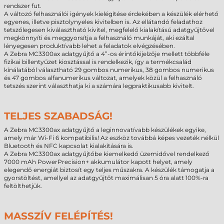
rendszer fut.
A változó felhasználói igények kielégítése érdekében a készülék elérhető
egyenes, illetve pisztolynyeles kivitelben is. Az ellátandó feladathoz
tetszőlegesen kiválasztható kivitel, megfelelő kialakítású adatgyűjtővel
megkönnyíti és meggyorsítja a felhasználó munkáját, aki ezáltal
lényegesen produktívabb lehet a feladatok elvégzésében.
A Zebra MC3300ax adatgyűjtő a 4”-os érintőkijelzője mellett többféle
fizikai billentyűzet kiosztással is rendelkezik, így a termékcsalád
kínálatából választható 29 gombos numerikus, 38 gombos numerikus
és 47 gombos alfanumerikus változat, amelyek közül a felhasználó
tetszés szerint választhatja ki a számára legpraktikusabb kivitelt.
TELJES SZABADSÁG!
A Zebra MC3300ax adatgyűjtő a leginnovatívabb készülékek egyike,
amely már Wi-Fi 6 kompatibilis! Az eszköz továbbá képes vezeték nélkül
Bluetooth és NFC kapcsolat kialakítására is.
A Zebra MC3300ax adatgyűjtőbe kiemelkedő üzemidővel rendelkező
7000 mAh PowerPrecision+ akkumulátor kapott helyet, amely
elegendő energiát biztosít egy teljes műszakra. A készülék támogatja a
gyorstöltést, amellyel az adatgyűjtőt maximálisan 5 óra alatt 100%-ra
feltölthetjük.
MASSZÍV FELÉPÍTÉS!