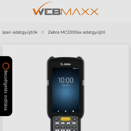
Ipari adatgyűjtők
Zebra MC3300ax adatgyűjtő
Beszélgetés indítása