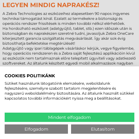
LEGYEN MINDIG NAPRAKÉSZ!
A Zebra Technologies az eszközeihez alapesetben 90 napos ingyenes
technikai támogatást kínál. Ezalatt az termékekre a biztonsági és
operációs rendszer frissítések is minden további nélkül elérhetőek.
Ha hordozható eszközeit (adatgyűjtő, tablet, stb.) ezen időszak után is
biztonságban és naprakészen szeretné tudni, javasoljuk Zebra OneCare
kiterjesztett garancia szolgáltatás megvásárlását. Így akár sok évig
biztosíthatja befektetése megtérülését!
Adatgyűjtő vagy ipari táblagépek vásárláskor kérjük, vegye figyelembe,
hogy operációs rendszeren és a Zebra saját fejlesztésű applikációin kívül
az eszközök nem tartalmaznak előre telepített ügyviteli vagy adatkezelő
szoftvereket. Az általunk készített egyedi mobil alkalmazások nagyban
hozzájárulnak ügyfeleink munkafolyamatainak egyszerűsítéséhez és a
hatékonyabbá tételükhöz. Igény esetén egyeztessen erről szakértő
COOKIES POLITIKÁNK
kollégáinkkal!
Sütiket használunk látogatóink elemzésére, weboldalunk
fejlesztésére, személyre szabott tartalom megjelenítésére és
nagyszerű weboldalélmény biztosítására. Az általunk használt sütikkel
kapcsolatos további információkért nyissa meg a beállításokat.
GYAKRAN ISMÉTELT KÉRDÉSEK
Mindent elfogadom
Milyen operációs rendszer fut a Zebra MC3300ax
adatgyűjtőn?
Elfogadom
Elutasítom
A Zebra MC3300ax adatgyűjtő Android 11 operációs rendszerrel érkezik,
amely naprakész technológiai alapot biztosít a vállalati felhasználáshoz.