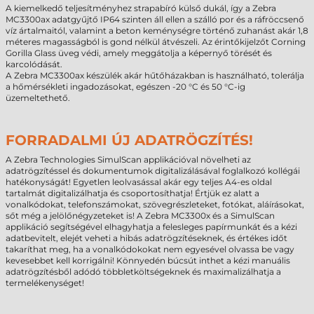
A kiemelkedő teljesítményhez strapabíró külső dukál, így a Zebra
MC3300ax adatgyűjtő IP64 szinten áll ellen a szálló por és a ráfröccsenő
víz ártalmaitól, valamint a beton keménységre történő zuhanást akár 1,8
méteres magasságból is gond nélkül átvészeli. Az érintőkijelzőt Corning
Gorilla Glass üveg védi, amely meggátolja a képernyő törését és
karcolódását.
A Zebra MC3300ax készülék akár hűtőházakban is használható, tolerálja
a hőmérsékleti ingadozásokat, egészen -20 °C és 50 °C-ig
üzemeltethető.
FORRADALMI ÚJ ADATRÖGZÍTÉS!
A Zebra Technologies SimulScan applikációval növelheti az
adatrögzítéssel és dokumentumok digitalizálásával foglalkozó kollégái
hatékonyságát! Egyetlen leolvasással akár egy teljes A4-es oldal
tartalmát digitalizálhatja és csoportosíthatja! Értjük ez alatt a
vonalkódokat, telefonszámokat, szövegrészleteket, fotókat, aláírásokat,
sőt még a jelölőnégyzeteket is! A Zebra MC3300x és a SimulScan
applikáció segítségével elhagyhatja a felesleges papírmunkát és a kézi
adatbevitelt, elejét veheti a hibás adatrögzítéseknek, és értékes időt
takaríthat meg, ha a vonalkódokokat nem egyesével olvassa be vagy
kevesebbet kell korrigálni! Könnyedén búcsút inthet a kézi manuális
adatrögzítésből adódó többletköltségeknek és maximalizálhatja a
termelékenységet!