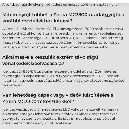
A rendszer gördülékeny működést és hosszú távú támogatást kínál.
Miben nyújt többet a Zebra MC3300ax adatgyűjtő a
korábbi modellekhez képest?
A készülék többek között Wi-Fi 6 támogatással, 7000 mAh kapacitású
gyorstölthető akkumulátorral, erősebb hardverrel és továbbfejlesztett
adatátviteli lehetőségekkel (Bluetooth 5.0, NFC) érkezik. Emellett még
masszívabb kialakítást és szélesebb üzemi hőmérséklet-tartományt
kínál, így extrém környezetben is megbízhatóan használható.
Alkalmas-e a készülék extrém távolságú
vonalkódok beolvasására?
Igen, az SE4850-ER optikával felszerelt modellek akár 21,4 méteres
távolságról is képesek az 1D és 2D kódok beolvasására. Ez különösen
hasznos nagy belmagasságú raktárakban vagy korlátozott hozzáférésű
területeken.
Van lehetőség képek vagy videók készítésére a
Zebra MC3300ax készülékkel?
Igen, egyes típusok 13 megapixeles LED vakuval felszerelt kamerával
érkeznek, amelyek lehetővé teszik a fotók és videók rögzítését akár
gyenge fényviszonyok között is. Ez ideális megoldás lehet például
dokumentációhoz vagy áruátvétel során.