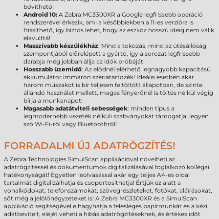
bővíthető!
Android 10:
A Zebra MC3300XR a Google legfrissebb operáció
rendszerével érkezik, ami a későbbiekben a 11-es verzióra is
frissíthető, így biztos lehet, hogy az eszköz hosszú ideig nem válik
elavulttá!
Masszívabb készülékház
: Mind a tokozás, mind az ütésállóság
szempontjából előrelépett a gyártó, így a sorozat legfrissebb
darabja még jobban állja az idők próbáját!
Hosszabb üzemidő
: Az elődnél elérhető legnagyobb kapacitású
akkumulátor immáron szériatartozék! Ideális esetben akár
három műszakot is bír teljesen feltöltött állapotban, de szinte
állandó használat mellett, magas fényerőnél is töltés nélkül végig
bírja a munkanapot!
Magasabb adatátviteli sebességek
: minden típus a
legmodernebb vezeték nélküli szabványokat támogatja, legyen
szó Wi-Fi-ről vagy Bluetoothról!
FORRADALMI ÚJ ADATRÖGZÍTÉS!
A Zebra Technologies SimulScan applikációval növelheti az
adatrögzítéssel és dokumentumok digitalizálásával foglalkozó kollégái
hatékonyságát! Egyetlen leolvasással akár egy teljes A4-es oldal
tartalmát digitalizálhatja és csoportosíthatja! Értjük ez alatt a
vonalkódokat, telefonszámokat, szövegrészleteket, fotókat, aláírásokat,
sőt még a jelölőnégyzeteket is! A Zebra MC3300XR és a SimulScan
applikáció segítségével elhagyhatja a felesleges papírmunkát és a kézi
adatbevitelt, elejét veheti a hibás adatrögzítéseknek, és értékes időt