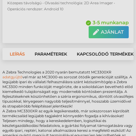
Közepes távolságú • Olvasási technológia: 2D Area Imager •
Operációs rendszer: Android 10
3-5 munkanap
AJÁNLAT
LEÍRÁS
PARAMÉTEREK
KAPCSOLÓDÓ TERMÉKEK
A Zebra Technologies a 2020 nyarán bemutatott MC3300XR
adatgyűjtő
vel már az MC3000-es sorozat ötödik generációját szállítja. A
legújabb ipari és vállalati felhasználásra szánt kéziszámítógép a Zebra
MC3300 minden funkcióját megőrizte, de a sokoldalúan bevethető előd
kiemelkedő tulajdonságait egy modernebb köntösben prezentálja. A
fejlesztéseknek köszönhetően a széria ergonomikus, döntött olvasófejes
típusokkal, lényegesen nagyobb teljesítménnyel, hosszabb üzemidővel
és strapabíróbb felépítéssel jelentkezik!
A Zebra MC3300XR az egyik legsikeresebb, már sokszorosan kipróbált
termékcsalád legújabb tagjaként könnyedén fogadja a kihívásokat!
Teljesen mindegy, hogy a kereskedelemben, logisztikai és
készletgazdálkodási feladatokra, a gyártási folyamat támogatására vagy
egyéb ipari, reptéri, katonai alkalmazásra keresi a megfelelő eszközt! Az
amerikai gyártó megújult termináljával egyszerűen leküzdhetőek az