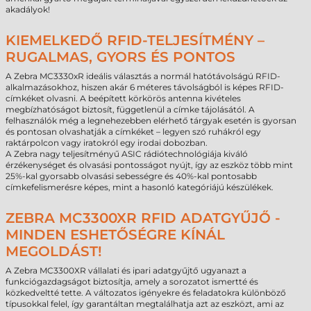
akadályok!
KIEMELKEDŐ RFID-TELJESÍTMÉNY –
RUGALMAS, GYORS ÉS PONTOS
A Zebra MC3330xR ideális választás a normál hatótávolságú RFID-
alkalmazásokhoz, hiszen akár 6 méteres távolságból is képes RFID-
címkéket olvasni. A beépített körkörös antenna kivételes
megbízhatóságot biztosít, függetlenül a címke tájolásától. A
felhasználók még a legnehezebben elérhető tárgyak esetén is gyorsan
és pontosan olvashatják a címkéket – legyen szó ruhákról egy
raktárpolcon vagy iratokról egy irodai dobozban.
A Zebra nagy teljesítményű ASIC rádiótechnológiája kiváló
érzékenységet és olvasási pontosságot nyújt, így az eszköz több mint
25%-kal gyorsabb olvasási sebességre és 40%-kal pontosabb
címkefelismerésre képes, mint a hasonló kategóriájú készülékek.
ZEBRA MC3300XR RFID ADATGYŰJŐ -
MINDEN ESHETŐSÉGRE KÍNÁL
MEGOLDÁST!
A Zebra MC3300XR vállalati és ipari adatgyűjtő ugyanazt a
funkciógazdagságot biztosítja, amely a sorozatot ismertté és
közkedveltté tette. A változatos igényekre és feladatokra különböző
típusokkal felel, így garantáltan megtalálhatja azt az eszközt, ami az