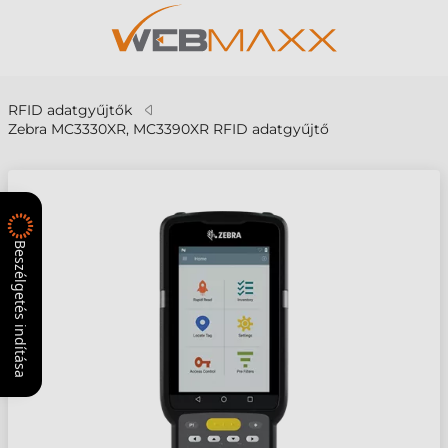
RFID adatgyűjtők
Zebra MC3330XR, MC3390XR RFID adatgyűjtő
Beszélgetés indítása