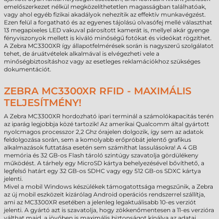
emelőszerkezet nélkül megközelíthetetlen magasságban találhatóak,
vagy ahol egyéb fizikai akadályok nehezítik az effektív munkavégzést.
Ezen felül a forgatható és az egyenes tájolású olvasófej mellé választhat
13 megapixeles LED vakuval párosított kamerát is, mellyel akár gyenge
fényviszonyok mellett is kiváló minőségű fotókat és videókat rögzíthet.
A Zebra MC3300XR így állapotfelmérések során is nagyszerű szolgálatot
tehet, de áruátvételek alkalmával is elvégezheti vele a
minőségbiztosításhoz vagy az esetleges reklamációkhoz szükséges
dokumentációt.
ZEBRA MC3300XR RFID - MAXIMÁLIS
TELJESÍTMÉNY!
A Zebra MC3300XR hordozható ipari terminál a számolókapacitás terén
az iparág legjobbja közé tartozik! Az amerikai Qualcomm által gyártott
nyolcmagos processzor 2,2 Ghz órajelen dolgozik, így sem az adatok
feldolgozása során, sem a komolyabb erőpróbát jelentő grafikus
alkalmazások futtatása esetén sem számíthat lassulásokra! A 4 GB
memória és 32 GB-os Flash tároló szintúgy szavatolja gördülékeny
működést. A tárhely egy MicroSD kártya behelyezésével bővíthető, a
legfelső határt egy 32 GB-os SDHC vagy egy 512 GB-os SDXC kártya
jelenti.
Mivel a mobil Windows készülékek támogatottsága megszűnik, a Zebra
az új mobil eszközeit kizárólag Android operációs rendszerrel szállítja,
ami az MC3300XR esetében a jelenleg legaktuálisabb 10-es verziót
jelenti. A gyártó azt is szavatolja, hogy zökkenőmentesen a 11-es verzióra
válthat majd, a jövőben is maximális biztonságot kínálva az adatai