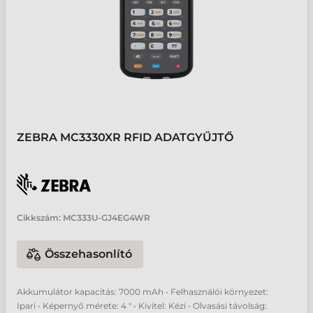
ZEBRA MC3330XR RFID ADATGYŰJTŐ
Cikkszám:
MC333U-GJ4EG4WR
Összehasonlító
Akkumulátor kapacitás: 7000 mAh • Felhasználói környezet:
Ipari • Képernyő mérete: 4 " • Kivitel: Kézi • Olvasási távolság: