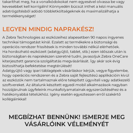
takaríthat meg, ha a vonalkódokokat nem egyesével olvassa be vagy
kevesebbet kell korrigálni! Könnyedén búcsút inthet a kézi manuális
adatrögzítésből adódó többletköltségeknek és maximalizálhatja a
termelékenységet!
LEGYEN MINDIG NAPRAKÉSZ!
A Zebra Technologies az eszközeihez alapesetben 90 napos ingyenes
technikai támogatást kínál. Ezalatt az termékekre a biztonsági és
operációs rendszer frissítések is minden további nélkül elérhetőek.
Ha hordozható eszközeit (adatgyűjtő, tablet, stb.) ezen időszak után is
biztonságban és naprakészen szeretné tudni, javasoljuk Zebra OneCare
kiterjesztett garancia szolgáltatás megvásárlását. Így akár sok évig
biztosíthatja befektetése megtérülését!
Adatgyűjtő vagy ipari táblagépek vásárláskor kérjük, vegye figyelembe,
hogy operációs rendszeren és a Zebra saját fejlesztésű applikációin kívül
az eszközök nem tartalmaznak előre telepített ügyviteli vagy adatkezelő
szoftvereket. Az általunk készített egyedi mobil alkalmazások nagyban
hozzájárulnak ügyfeleink munkafolyamatainak egyszerűsítéséhez és a
hatékonyabbá tételükhöz. Igény esetén egyeztessen erről szakértő
kollégáinkkal!
MEGBÍZHAT BENNÜNK! ISMERJE MEG
VÁSÁRLÓINK VÉLEMÉNYÉT