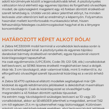
adott körülmények között a legproduktívabb lehet. A pisztolynyeles
változaton kívül elérhető egy egyenes tájolású és forgatható olvasófejes
modell, de újdonságként megjelent egy 45 fokban döntött érzékelővel
szerelt lehetőség is. Utóbbi verzió akkor jelenthet előnyt, ha minden
leolvasás után ellenőrizni kell az eredményt a képernyőn. Folyamatos
használat mellett komfortosabb munkaeszköz lehet, hiszen
felhasználója felesleges csuklómozgásokat hagyhat el és a lényegre
koncentrálhat!
HATÁROZOTT KÉPET ALKOT RÓLA!
A Zebra MC3300XR mobil terminál a vonalkódok leolvasása során is
számos lehetőséget kínál. A pisztolynyeles és egyenes tájolású
darabokat bármely érzékelővel rendelheti, egyes típusoknál viszont
kizárólagosságot tapasztalhat.
Ha csak egydimenziós (UPC/EAN, Code-39, GS1-128, stb.) vonalkódokat
kell beolvasni, az SE965 lézeres érzékelő megbízhatóan teszi a dolgát.
Akár kb. 3 cm távolságról, akár valamivel több, mint 5 méterről is. Az
elforgatható olvasófejjel szerelt típusoknál kizárólag ez a verzió érhető
el.
A Zebra SE4770 optikával ellátott modellek segítségével már QR-
kódokat és egyéb kétdimenziós jelöléseket is dekódolhat maximálisan
91 cm távolságról. Csak és kizárólag ezzel az olvasófejjel tudja
megrendelni a 45 fokban döntött optikás típusokat.
Ha extrém nagy távolságokról szükséges leolvasni az 1D vagy 2D
vonalkódokat, akkor az SE4850ER jelentheti a megoldást, amivel 7,62
cm-től egészen 21,4 m-ig szkennelhet nagy biztonsággal. Különösen
ajánlott olyan raktárhelyiségek esetében, ahol leolvasni kívánt jelölések