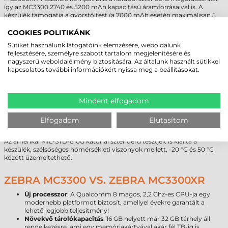
így az MC3300 2740 és 5200 mAh kapacitású áramforrásaival is. A
készülék támogatja a gyorstöltést (a 7000 mAh esetén maximálisan 5
óra) és az akkuk működés közben cserélhetőek (hot swap). Az eszköz
ilyenkor nem csupán nem kapcsol ki és nem hagyja veszni az adatokat,
COOKIES POLITIKÁNK
de még az aktív vezeték nélküli kapcsolatokat is fenntartja!
Sütiket használunk látogatóink elemzésére, weboldalunk
fejlesztésére, személyre szabott tartalom megjelenítésére és
MASSZÍV FELÉPÍTÉS!
nagyszerű weboldalélmény biztosítására. Az általunk használt sütikkel
kapcsolatos további információkért nyissa meg a beállításokat.
A Zebra mérnökei a MC3300XR terminál esetén a mechanikai védelmet
is tovább tökéletesítették. A Corning Gorilla Glass edzett üveg és a
kijelző panelje között légrés található, így az még komolyabb fizikai
Mindent elfogadom
igénybevétel esetén is ép marad. Akár több 1,8 méteres esést is gond
nélkül kibír, kisebb, 1 méteres ejtéseket pedig akár 3000 esetben is
különösebb megrázkódtatás nélkül elvisel. A sorozat tokozása is tovább
Elfogadom
Elutasítom
javult, immáron az IP64 szabványnak felel meg, így teljes védelmet
garantál a szállópor ellen és a ráfröccsenő vízre sem érzékeny.
Az amerikai MIL-STD-810G katonai sztenderd tesztjeit is kiállta a
készülék, szélsőséges hőmérsékleti viszonyok mellett, -20 °C és 50 °C
között üzemeltethető.
ZEBRA MC3300 VS. ZEBRA MC3300XR
Új processzor
: A Qualcomm 8 magos, 2,2 Ghz-es CPU-ja egy
modernebb platformot biztosít, amellyel évekre garantált a
lehető legjobb teljesítmény!
Növekvő tárolókapacitás
: 16 GB helyett már 32 GB tárhely áll
rendelkezésre, ami egy memóriakártyával akár fél TB-ig is