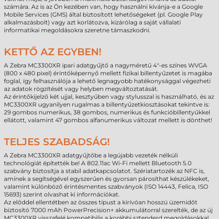
számára. Az is az Ön kezében van, hogy használni kívánja-e a Google
Mobile Services (GMS) által biztosított lehetőségeket (pl. Google Play
alkalmazásbolt) vagy azt korlátozva, kizárólag a saját vállalati
informatikai megoldásokra szeretne támaszkodni.
KETTŐ AZ EGYBEN!
A Zebra MC3300XR ipari adatgyűjtő a nagyméretű 4"-es színes WVGA
(800 x 480 pixel) érintőképernyő mellett fizikai billentyűzetet is magába
foglal, így felhasználója a lehető legnagyobb hatékonysággal végezheti
az adatok rögzítését vagy helyben megváltoztatását.
Az érintőkijelző két ujjal, kesztyűben vagy stylusszal is használható, és az
MC3300XR ugyanilyen rugalmas a billentyűzetkiosztásokat tekintve is:
29 gombos numerikus, 38 gombos, numerikus és funkcióbillentyűkkel
ellátott, valamint 47 gombos alfanumerikus változat mellett is dönthet!
TELJES SZABADSÁG!
A Zebra MC3300XR adatgyűjtőbe a legújabb vezeték nélküli
technológiát építették be! A 802.11ac Wi-Fi mellett Bluetooth 5.0
szabvány biztosítja a stabil adatkapcsolatot. Szériatartozék az NFC is,
aminek a segítségével egyszerűen és gyorsan párosíthat készülékeket,
valamint különböző érintésmentes szabványok (ISO 14443, Felica, ISO
15693) szerint olvashat ki információkat.
Az előddel ellentétben az összes típust a kirívóan hosszú üzemidőt
biztosító 7000 mAh PowerPrecision+ akkumulátorral szerelték, de az új
MC3300XR visszafelé kompatibilis a korábbi sztenderd megoldásokkal,