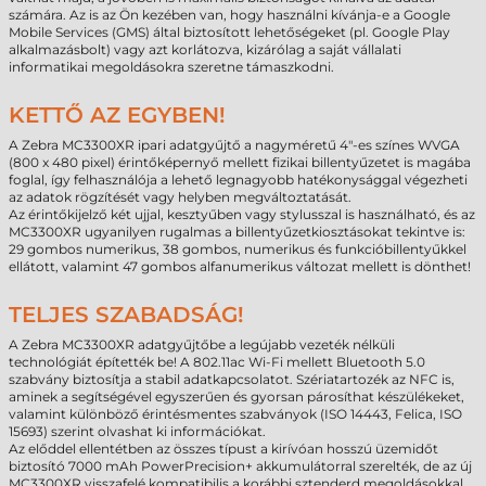
számára. Az is az Ön kezében van, hogy használni kívánja-e a Google
Mobile Services (GMS) által biztosított lehetőségeket (pl. Google Play
alkalmazásbolt) vagy azt korlátozva, kizárólag a saját vállalati
informatikai megoldásokra szeretne támaszkodni.
KETTŐ AZ EGYBEN!
A Zebra MC3300XR ipari adatgyűjtő a nagyméretű 4"-es színes WVGA
(800 x 480 pixel) érintőképernyő mellett fizikai billentyűzetet is magába
foglal, így felhasználója a lehető legnagyobb hatékonysággal végezheti
az adatok rögzítését vagy helyben megváltoztatását.
Az érintőkijelző két ujjal, kesztyűben vagy stylusszal is használható, és az
MC3300XR ugyanilyen rugalmas a billentyűzetkiosztásokat tekintve is:
29 gombos numerikus, 38 gombos, numerikus és funkcióbillentyűkkel
ellátott, valamint 47 gombos alfanumerikus változat mellett is dönthet!
TELJES SZABADSÁG!
A Zebra MC3300XR adatgyűjtőbe a legújabb vezeték nélküli
technológiát építették be! A 802.11ac Wi-Fi mellett Bluetooth 5.0
szabvány biztosítja a stabil adatkapcsolatot. Szériatartozék az NFC is,
aminek a segítségével egyszerűen és gyorsan párosíthat készülékeket,
valamint különböző érintésmentes szabványok (ISO 14443, Felica, ISO
15693) szerint olvashat ki információkat.
Az előddel ellentétben az összes típust a kirívóan hosszú üzemidőt
biztosító 7000 mAh PowerPrecision+ akkumulátorral szerelték, de az új
MC3300XR visszafelé kompatibilis a korábbi sztenderd megoldásokkal,