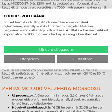
így az MC3300 2740 és 5200 mAh kapacitású áramforrásaival is. A
készülék támogatja a gyorstöltést (a 7000 mAh esetén maximálisan 5
óra) és az akkuk működés közben cserélhetőek (hot swap). Az eszköz
ilyenkor nem csupán nem kapcsol ki és nem hagyja veszni az adatokat,
COOKIES POLITIKÁNK
de még az aktív vezeték nélküli kapcsolatokat is fenntartja!
Sütiket használunk látogatóink elemzésére, weboldalunk
fejlesztésére, személyre szabott tartalom megjelenítésére és
MASSZÍV FELÉPÍTÉS!
nagyszerű weboldalélmény biztosítására. Az általunk használt sütikkel
kapcsolatos további információkért nyissa meg a beállításokat.
A Zebra mérnökei a MC3300XR terminál esetén a mechanikai védelmet
is tovább tökéletesítették. A Corning Gorilla Glass edzett üveg és a
kijelző panelje között légrés található, így az még komolyabb fizikai
Mindent elfogadom
igénybevétel esetén is ép marad. Akár több 1,8 méteres esést is gond
nélkül kibír, kisebb, 1 méteres ejtéseket pedig akár 3000 esetben is
különösebb megrázkódtatás nélkül elvisel. A sorozat tokozása is tovább
Elfogadom
Elutasítom
javult, immáron az IP64 szabványnak felel meg, így teljes védelmet
garantál a szállópor ellen és a ráfröccsenő vízre sem érzékeny.
Az amerikai MIL-STD-810G katonai sztenderd tesztjeit is kiállta a
készülék, szélsőséges hőmérsékleti viszonyok mellett, -20 °C és 50 °C
között üzemeltethető.
ZEBRA MC3300 VS. ZEBRA MC3300XR
Új processzor
: A Qualcomm 8 magos, 2,2 Ghz-es CPU-ja egy
modernebb platformot biztosít, amellyel évekre garantált a
lehető legjobb teljesítmény!
Növekvő tárolókapacitás
: 16 GB helyett már 32 GB tárhely áll
rendelkezésre, ami egy memóriakártyával akár fél TB-ig is