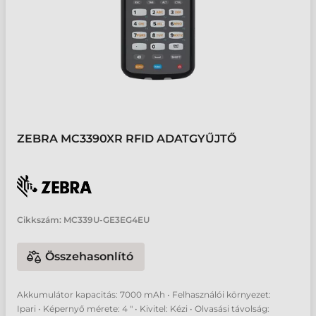
ZEBRA MC3390XR RFID ADATGYŰJTŐ
Cikkszám:
MC339U-GE3EG4EU
Összehasonlító
Akkumulátor kapacitás: 7000 mAh • Felhasználói környezet:
Ipari • Képernyő mérete: 4 " • Kivitel: Kézi • Olvasási távolság: