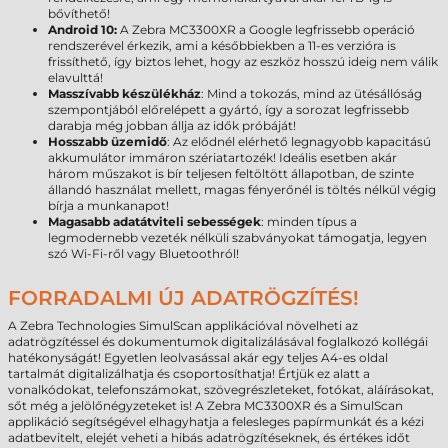
bővíthető!
Android 10:
A Zebra MC3300XR a Google legfrissebb operáció
rendszerével érkezik, ami a későbbiekben a 11-es verzióra is
frissíthető, így biztos lehet, hogy az eszköz hosszú ideig nem válik
elavulttá!
Masszívabb készülékház
: Mind a tokozás, mind az ütésállóság
szempontjából előrelépett a gyártó, így a sorozat legfrissebb
darabja még jobban állja az idők próbáját!
Hosszabb üzemidő
: Az elődnél elérhető legnagyobb kapacitású
akkumulátor immáron szériatartozék! Ideális esetben akár
három műszakot is bír teljesen feltöltött állapotban, de szinte
állandó használat mellett, magas fényerőnél is töltés nélkül végig
bírja a munkanapot!
Magasabb adatátviteli sebességek
: minden típus a
legmodernebb vezeték nélküli szabványokat támogatja, legyen
szó Wi-Fi-ről vagy Bluetoothról!
FORRADALMI ÚJ ADATRÖGZÍTÉS!
A Zebra Technologies SimulScan applikációval növelheti az
adatrögzítéssel és dokumentumok digitalizálásával foglalkozó kollégái
hatékonyságát! Egyetlen leolvasással akár egy teljes A4-es oldal
tartalmát digitalizálhatja és csoportosíthatja! Értjük ez alatt a
vonalkódokat, telefonszámokat, szövegrészleteket, fotókat, aláírásokat,
sőt még a jelölőnégyzeteket is! A Zebra MC3300XR és a SimulScan
applikáció segítségével elhagyhatja a felesleges papírmunkát és a kézi
adatbevitelt, elejét veheti a hibás adatrögzítéseknek, és értékes időt