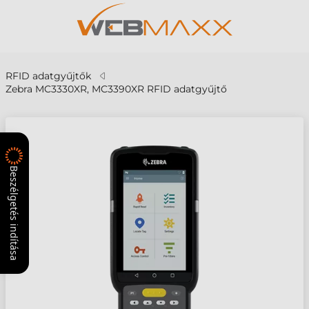
RFID adatgyűjtők
Zebra MC3330XR, MC3390XR RFID adatgyűjtő
Beszélgetés indítása