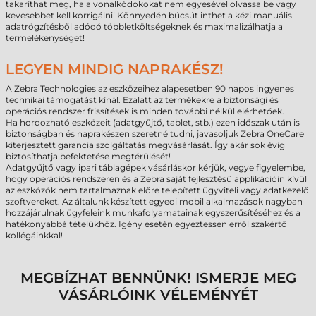
takaríthat meg, ha a vonalkódokokat nem egyesével olvassa be vagy
kevesebbet kell korrigálni! Könnyedén búcsút inthet a kézi manuális
adatrögzítésből adódó többletköltségeknek és maximalizálhatja a
termelékenységet!
LEGYEN MINDIG NAPRAKÉSZ!
A Zebra Technologies az eszközeihez alapesetben 90 napos ingyenes
technikai támogatást kínál. Ezalatt az termékekre a biztonsági és
operációs rendszer frissítések is minden további nélkül elérhetőek.
Ha hordozható eszközeit (adatgyűjtő, tablet, stb.) ezen időszak után is
biztonságban és naprakészen szeretné tudni, javasoljuk Zebra OneCare
kiterjesztett garancia szolgáltatás megvásárlását. Így akár sok évig
biztosíthatja befektetése megtérülését!
Adatgyűjtő vagy ipari táblagépek vásárláskor kérjük, vegye figyelembe,
hogy operációs rendszeren és a Zebra saját fejlesztésű applikációin kívül
az eszközök nem tartalmaznak előre telepített ügyviteli vagy adatkezelő
szoftvereket. Az általunk készített egyedi mobil alkalmazások nagyban
hozzájárulnak ügyfeleink munkafolyamatainak egyszerűsítéséhez és a
hatékonyabbá tételükhöz. Igény esetén egyeztessen erről szakértő
kollégáinkkal!
MEGBÍZHAT BENNÜNK! ISMERJE MEG
VÁSÁRLÓINK VÉLEMÉNYÉT