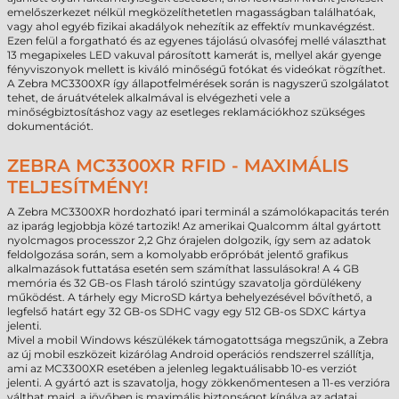
emelőszerkezet nélkül megközelíthetetlen magasságban találhatóak,
vagy ahol egyéb fizikai akadályok nehezítik az effektív munkavégzést.
Ezen felül a forgatható és az egyenes tájolású olvasófej mellé választhat
13 megapixeles LED vakuval párosított kamerát is, mellyel akár gyenge
fényviszonyok mellett is kiváló minőségű fotókat és videókat rögzíthet.
A Zebra MC3300XR így állapotfelmérések során is nagyszerű szolgálatot
tehet, de áruátvételek alkalmával is elvégezheti vele a
minőségbiztosításhoz vagy az esetleges reklamációkhoz szükséges
dokumentációt.
ZEBRA MC3300XR RFID - MAXIMÁLIS
TELJESÍTMÉNY!
A Zebra MC3300XR hordozható ipari terminál a számolókapacitás terén
az iparág legjobbja közé tartozik! Az amerikai Qualcomm által gyártott
nyolcmagos processzor 2,2 Ghz órajelen dolgozik, így sem az adatok
feldolgozása során, sem a komolyabb erőpróbát jelentő grafikus
alkalmazások futtatása esetén sem számíthat lassulásokra! A 4 GB
memória és 32 GB-os Flash tároló szintúgy szavatolja gördülékeny
működést. A tárhely egy MicroSD kártya behelyezésével bővíthető, a
legfelső határt egy 32 GB-os SDHC vagy egy 512 GB-os SDXC kártya
jelenti.
Mivel a mobil Windows készülékek támogatottsága megszűnik, a Zebra
az új mobil eszközeit kizárólag Android operációs rendszerrel szállítja,
ami az MC3300XR esetében a jelenleg legaktuálisabb 10-es verziót
jelenti. A gyártó azt is szavatolja, hogy zökkenőmentesen a 11-es verzióra
válthat majd, a jövőben is maximális biztonságot kínálva az adatai