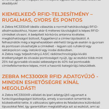
akadályok!
KIEMELKEDŐ RFID-TELJESÍTMÉNY –
RUGALMAS, GYORS ÉS PONTOS
A Zebra MC3330xR ideális választás a normál hatótávolságú RFID-
alkalmazásokhoz, hiszen akár 6 méteres távolságból is képes RFID-
címkéket olvasni. A beépített körkörös antenna kivételes
megbízhatóságot biztosít, függetlenül a címke tájolásától. A
felhasználók még a legnehezebben elérhető tárgyak esetén is gyorsan
és pontosan olvashatják a címkéket – legyen szó ruhákról egy
raktárpolcon vagy iratokról egy irodai dobozban.
A Zebra nagy teljesítményű ASIC rádiótechnológiája kiváló
érzékenységet és olvasási pontosságot nyújt, így az eszköz több mint
25%-kal gyorsabb olvasási sebességre és 40%-kal pontosabb
címkefelismerésre képes, mint a hasonló kategóriájú készülékek.
ZEBRA MC3300XR RFID ADATGYŰJŐ -
MINDEN ESHETŐSÉGRE KÍNÁL
MEGOLDÁST!
A Zebra MC3300XR vállalati és ipari adatgyűjtő ugyanazt a
funkciógazdagságot biztosítja, amely a sorozatot ismertté és
közkedveltté tette. A változatos igényekre és feladatokra különböző
típusokkal felel, így garantáltan megtalálhatja azt az eszközt, ami az