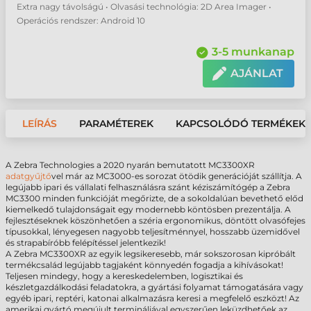
Extra nagy távolságú • Olvasási technológia: 2D Area Imager •
Operációs rendszer: Android 10
3-5 munkanap
AJÁNLAT
LEÍRÁS
PARAMÉTEREK
KAPCSOLÓDÓ TERMÉKEK
A Zebra Technologies a 2020 nyarán bemutatott MC3300XR
adatgyűjtő
vel már az MC3000-es sorozat ötödik generációját szállítja. A
legújabb ipari és vállalati felhasználásra szánt kéziszámítógép a Zebra
MC3300 minden funkcióját megőrizte, de a sokoldalúan bevethető előd
kiemelkedő tulajdonságait egy modernebb köntösben prezentálja. A
fejlesztéseknek köszönhetően a széria ergonomikus, döntött olvasófejes
típusokkal, lényegesen nagyobb teljesítménnyel, hosszabb üzemidővel
és strapabíróbb felépítéssel jelentkezik!
A Zebra MC3300XR az egyik legsikeresebb, már sokszorosan kipróbált
termékcsalád legújabb tagjaként könnyedén fogadja a kihívásokat!
Teljesen mindegy, hogy a kereskedelemben, logisztikai és
készletgazdálkodási feladatokra, a gyártási folyamat támogatására vagy
egyéb ipari, reptéri, katonai alkalmazásra keresi a megfelelő eszközt! Az
amerikai gyártó megújult termináljával egyszerűen leküzdhetőek az