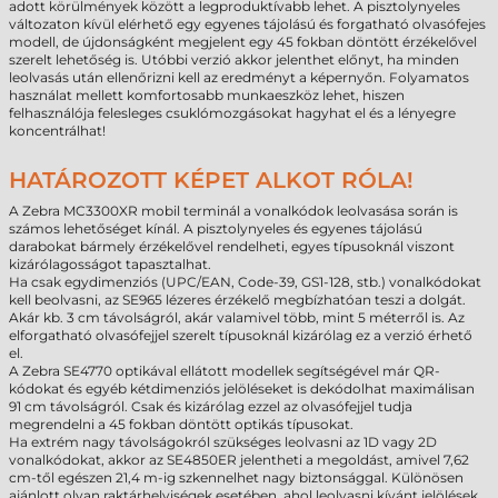
adott körülmények között a legproduktívabb lehet. A pisztolynyeles
változaton kívül elérhető egy egyenes tájolású és forgatható olvasófejes
modell, de újdonságként megjelent egy 45 fokban döntött érzékelővel
szerelt lehetőség is. Utóbbi verzió akkor jelenthet előnyt, ha minden
leolvasás után ellenőrizni kell az eredményt a képernyőn. Folyamatos
használat mellett komfortosabb munkaeszköz lehet, hiszen
felhasználója felesleges csuklómozgásokat hagyhat el és a lényegre
koncentrálhat!
HATÁROZOTT KÉPET ALKOT RÓLA!
A Zebra MC3300XR mobil terminál a vonalkódok leolvasása során is
számos lehetőséget kínál. A pisztolynyeles és egyenes tájolású
darabokat bármely érzékelővel rendelheti, egyes típusoknál viszont
kizárólagosságot tapasztalhat.
Ha csak egydimenziós (UPC/EAN, Code-39, GS1-128, stb.) vonalkódokat
kell beolvasni, az SE965 lézeres érzékelő megbízhatóan teszi a dolgát.
Akár kb. 3 cm távolságról, akár valamivel több, mint 5 méterről is. Az
elforgatható olvasófejjel szerelt típusoknál kizárólag ez a verzió érhető
el.
A Zebra SE4770 optikával ellátott modellek segítségével már QR-
kódokat és egyéb kétdimenziós jelöléseket is dekódolhat maximálisan
91 cm távolságról. Csak és kizárólag ezzel az olvasófejjel tudja
megrendelni a 45 fokban döntött optikás típusokat.
Ha extrém nagy távolságokról szükséges leolvasni az 1D vagy 2D
vonalkódokat, akkor az SE4850ER jelentheti a megoldást, amivel 7,62
cm-től egészen 21,4 m-ig szkennelhet nagy biztonsággal. Különösen
ajánlott olyan raktárhelyiségek esetében, ahol leolvasni kívánt jelölések