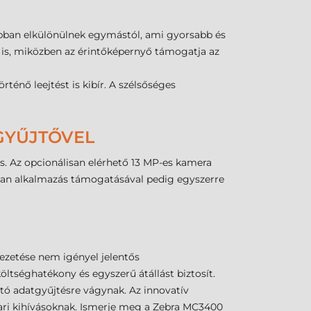
obban elkülönülnek egymástól, ami gyorsabb és
án is, miközben az érintőképernyő támogatja az
rténő leejtést is kibír. A szélsőséges
GYŰJTŐVEL
s. Az opcionálisan elérhető 13 MP-es kamera
can alkalmazás támogatásával pedig egyszerre
ezetése nem igényel jelentős
ltséghatékony és egyszerű átállást biztosít.
tó adatgyűjtésre vágynak. Az innovatív
ipari kihívásoknak. Ismerje meg a Zebra MC3400