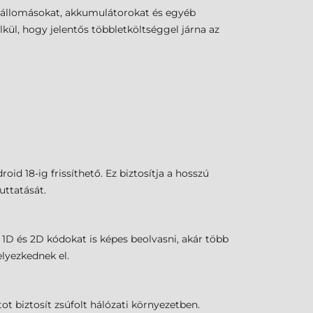
tőállomásokat, akkumulátorokat és egyéb
kül, hogy jelentős többletköltséggel járna az
id 18-ig frissíthető. Ez biztosítja a hosszú
uttatását.
1D és 2D kódokat is képes beolvasni, akár több
lyezkednek el.
t biztosít zsúfolt hálózati környezetben.