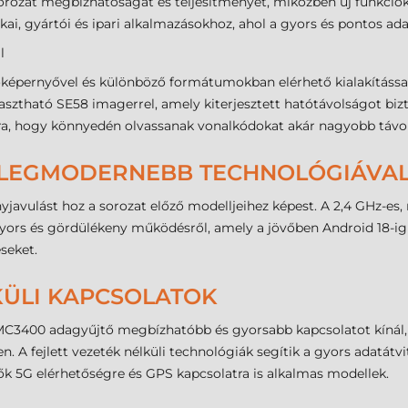
rozat megbízhatóságát és teljesítményét, miközben új funkciók
sztikai, gyártói és ipari alkalmazásokhoz, ahol a gyors és pontos a
l
pernyővel és különböző formátumokban elérhető kialakítással é
lasztható SE58 imagerrel, amely kiterjesztett hatótávolságot bi
ra, hogy könnyedén olvassanak vonalkódokat akár nagyobb távol
A LEGMODERNEBB TECHNOLÓGIÁVA
yjavulást hoz a sorozat előző modelljeihez képest. A 2,4 GHz-
ors és gördülékeny működésről, amely a jövőben Android 18-ig fr
éseket.
KÜLI KAPCSOLATOK
 MC3400 adagyűjtő megbízhatóbb és gyorsabb kapcsolatot kínál
. A fejlett vezeték nélküli technológiák segítik a gyors adatátvi
 5G elérhetőségre és GPS kapcsolatra is alkalmas modellek.