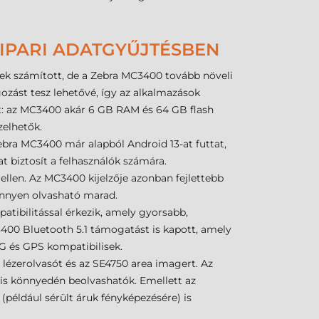
 IPARI ADATGYŰJTÉSBEN
nek számított, de a Zebra MC3400 tovább növeli
zást tesz lehetővé, így az alkalmazások
tt: az MC3400 akár 6 GB RAM és 64 GB flash
zelhetők.
Zebra MC3400 már alapból Android 13-at futtat,
t biztosít a felhasználók számára.
k ellen. Az MC3400 kijelzője azonban fejlettebb
könnyen olvasható marad.
tibilitással érkezik, amely gyorsabb,
3400 Bluetooth 5.1 támogatást is kapott, amely
G és GPS kompatibilisek.
 lézerolvasót és az SE4750 area imagert. Az
 is könnyedén beolvashatók. Emellett az
például sérült áruk fényképezésére) is