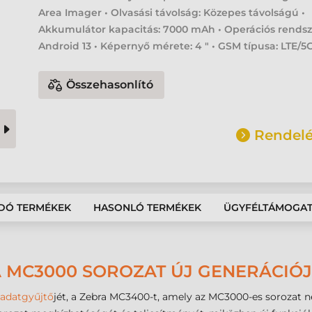
Area Imager • Olvasási távolság: Közepes távolságú •
Akkumulátor kapacitás: 7000 mAh • Operációs rendsz
Android 13 • Képernyő mérete: 4 " • GSM típusa: LTE/5
Összehasonlító
Rendelé
DÓ TERMÉKEK
HASONLÓ TERMÉKEK
ÜGYFÉLTÁMOGA
A MC3000 SOROZAT ÚJ GENERÁCIÓ
 adatgyűjtő
jét, a Zebra MC3400-t, amely az MC3000-es sorozat n