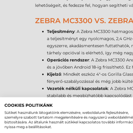
lehetőségeit, és fedezze fel, hogyan segítheti 
ZEBRA MC3300 VS. ZEBR
Teljesítmény
: A Zebra MC3300 hatmagos, 
a teljesítményt egy nyolcmagos, 2,4 GHz-
egyszerre, akadásmentesen futtathatók, 
tárhely opcióval is elérhető, így még na
Operációs rendszer
: A Zebra MC3300 Andr
és a jövőben Android 18-ig frissíthető. E
Kijelző
: Mindkét eszköz 4"-os Gorilla Glas
fényerő-szabályozással és még jobb külté
Vezeték nélküli kapcsolatok
: A Zebra M
stabilabb és megbízhatóbb kapcsolódást b
hatékonyabb energiafelhasználást és nag
COOKIES POLITIKÁNK
Adatgyűjtési képességek
: Az MC3300 tö
Sütiket használunk látogatóink elemzésére, weboldalunk fejlesztésére,
MC3400 ezt kibővíti az SE58 imagerrel, a
személyre szabott tartalom megjelenítésére és nagyszerű weboldalélm
biztosítására. Az általunk használt sütikkel kapcsolatos további informác
MC3400 opcionálisan 13 MP-es hátsó és 5 
nyissa meg a beállításokat.
használható.