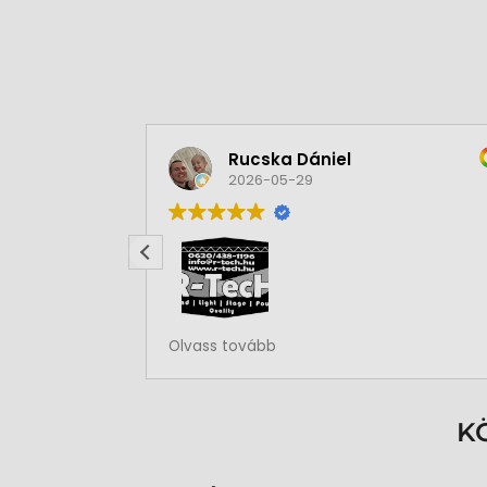
Rucska Dániel
2026-05-29
Rendben volt a rendelésem
Olvass tovább
K