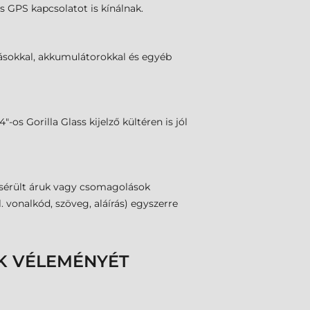
 GPS kapcsolatot is kínálnak.
másokkal, akkumulátorokkal és egyéb
os Gorilla Glass kijelző kültéren is jól
l sérült áruk vagy csomagolások
 vonalkód, szöveg, aláírás) egyszerre
K VÉLEMÉNYÉT