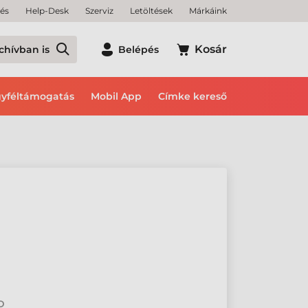
tés
Help-Desk
Szerviz
Letöltések
Márkáink
Kosár
chívban is
Belépés
yféltámogatás
Mobil App
Címke kereső
2D