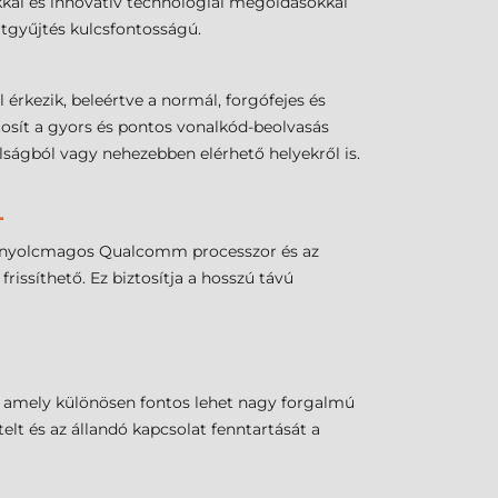
kal és innovatív technológiai megoldásokkal
datgyűjtés kulcsfontosságú.
rkezik, beleértve a normál, forgófejes és
ztosít a gyors és pontos vonalkód-beolvasás
ságból vagy nehezebben elérhető helyekről is.
L
es, nyolcmagos Qualcomm processzor és az
issíthető. Ez biztosítja a hosszú távú
, amely különösen fontos lehet nagy forgalmú
telt és az állandó kapcsolat fenntartását a