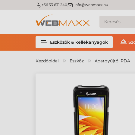
m_phone
m_email
+36 33 631 240
info@webmaxx.hu
Eszközök & kellékanyagok
Sz
Kezdőoldal
Eszköz
Adatgyűjtő, PDA