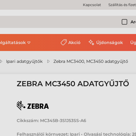
Kapcsolat
Szállítás és fize
Ar
olgáltatások
Akció
Újdonságok
Üg
Ipari adatgyűjtők
Zebra MC3400, MC3450 adatgyűjtő
ZEBRA MC3450 ADATGYŰJTŐ
Cikkszám:
MC345B-3S1J53SS-A6
Felhasználói környezet: Ipari • Olvasási technológia: 