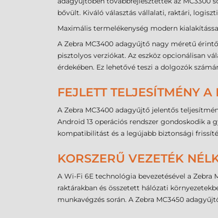
adagyűjtőben továbbfejlesztették az MC3300 so
bővült. Kiváló választás vállalati, raktári, logi
Maximális termelékenység modern kialakítássa
A Zebra MC3400 adagyűjtő nagy méretű érintőké
pisztolyos verziókat. Az eszköz opcionálisan vá
érdekében. Ez lehetővé teszi a dolgozók számá
FEJLETT TELJESÍTMÉNY 
A Zebra MC3400 adagyűjtő jelentős teljesítmén
Android 13 operációs rendszer gondoskodik a gy
kompatibilitást és a legújabb biztonsági frissít
KORSZERŰ VEZETÉK NÉL
A Wi-Fi 6E technológia bevezetésével a Zebra
raktárakban és összetett hálózati környezetekben
munkavégzés során. A Zebra MC3450 adagyűjtők