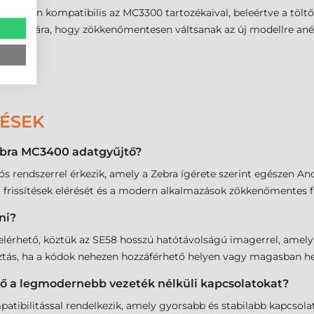
értékben kompatibilis az MC3300 tartozékaival, beleértve a töl
atok számára, hogy zökkenőmentesen váltsanak az új modellre anél
DÉSEK
Zebra MC3400 adatgyűjtő?
rendszerrel érkezik, amely a Zebra ígérete szerint egészen Andro
 frissítések elérését és a modern alkalmazások zökkenőmentes f
ni?
elérhető, köztük az SE58 hosszú hatótávolságú imagerrel, amely 
asztás, ha a kódok nehezen hozzáférhető helyen vagy magasban he
ő a legmodernebb vezeték nélküli kapcsolatokat?
tibilitással rendelkezik, amely gyorsabb és stabilabb kapcsolato