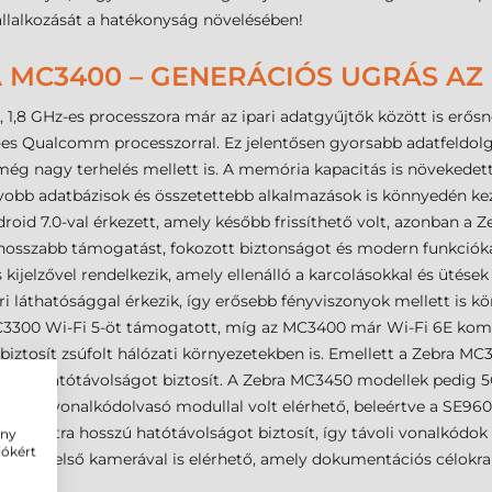
vállalkozását a hatékonyság növelésében!
A MC3400 – GENERÁCIÓS UGRÁS AZ
1,8 GHz-es processzora már az ipari adatgyűjtők között is erős
es Qualcomm processzorral. Ez jelentősen gyorsabb adatfeldolgo
még nagy terhelés mellett is. A memória kapacitás is növekede
gyobb adatbázisok és összetettebb alkalmazások is könnyedén ke
oid 7.0-val érkezett, amely később frissíthető volt, azonban a 
z hosszabb támogatást, fokozott biztonságot és modern funkcióka
s kijelzővel rendelkezik, amely ellenálló a karcolásokkal és ütése
ri láthatósággal érkezik, így erősebb fényviszonyok mellett is 
C3300 Wi-Fi 5-öt támogatott, míg az MC3400 már Wi-Fi 6E kompa
iztosít zsúfolt hálózati környezetekben is. Emellett a Zebra MC
yobb hatótávolságot biztosít. A Zebra MC3450 modellek pedig 5
bbféle vonalkódolvasó modullal volt elérhető, beleértve a SE960
mely extra hosszú hatótávolságot biztosít, így távoli vonalkódok
ény
iókért
MP-es első kamerával is elérhető, amely dokumentációs célokra (