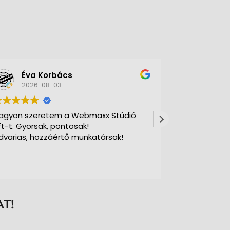
Éva Korbács
A bol
2026-08-03
2026-
agyon szeretem a Webmaxx Stúdió
Gyors precíz
ft-t. Gyorsak, pontosak!
dvarias, hozzáértő munkatársak!
T!