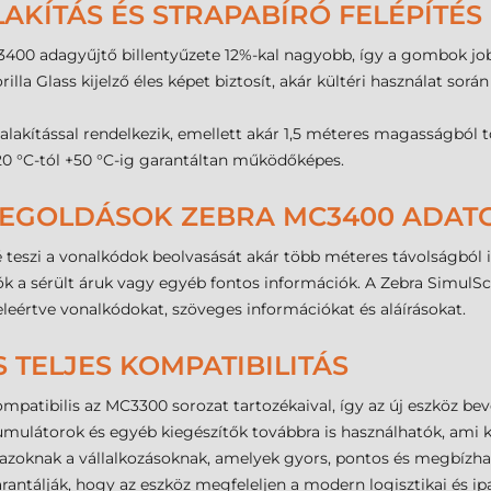
AKÍTÁS ÉS STRAPABÍRÓ FELÉPÍTÉS
C3400 adagyűjtő billentyűzete 12%-kal nagyobb, így a gombok j
lla Glass kijelző éles képet biztosít, akár kültéri használat sor
alakítással rendelkezik, emellett akár 1,5 méteres magasságból tö
0 °C-tól +50 °C-ig garantáltan működőképes.
 MEGOLDÁSOK ZEBRA MC3400 ADAT
teszi a vonalkódok beolvasását akár több méteres távolságból i
 a sérült áruk vagy egyéb fontos információk. A Zebra SimulS
eleértve vonalkódokat, szöveges információkat és aláírásokat.
 TELJES KOMPATIBILITÁS
patibilis az MC3300 sorozat tartozékaival, így az új eszköz bev
umulátorok és egyéb kiegészítők továbbra is használhatók, ami kö
azoknak a vállalkozásoknak, amelyek gyors, pontos és megbízha
garantálják, hogy az eszköz megfeleljen a modern logisztikai és 