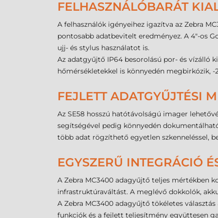
FELHASZNÁLÓBARÁT KIAL
A felhasználók igényeihez igazítva az Zebra M
pontosabb adatbevitelt eredményez. A 4"-os Gori
ujj- és stylus használatot is.
Az adatgyűjtő IP64 besorolású por- és vízálló ki
hőmérsékletekkel is könnyedén megbirkózik, -2
FEJLETT ADATGYŰJTÉSI
Az SE58 hosszú hatótávolságú imager lehetővé 
segítségével pedig könnyedén dokumentálhatók
több adat rögzíthető egyetlen szkenneléssel, b
EGYSZERŰ INTEGRÁCIÓ ÉS
A Zebra MC3400 adagyűjtő teljes mértékben kom
infrastruktúraváltást. A meglévő dokkolók, akk
A Zebra MC3400 adagyűjtő tökéletes választás 
funkciók és a fejlett teljesítmény együttesen 