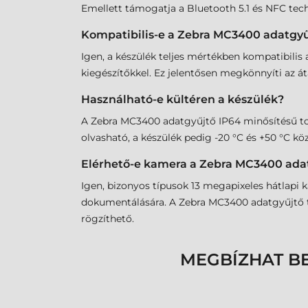
Emellett támogatja a Bluetooth 5.1 és NFC tec
Kompatibilis-e a Zebra MC3400 adatgyű
Igen, a készülék teljes mértékben kompatibilis
kiegészítőkkel. Ez jelentősen megkönnyíti az átá
Használható-e kültéren a készülék?
A Zebra MC3400 adatgyűjtő IP64 minősítésű tokozá
olvasható, a készülék pedig -20 °C és +50 °C 
Elérhető-e kamera a Zebra MC3400 ada
Igen, bizonyos típusok 13 megapixeles hátlapi 
dokumentálására. A Zebra MC3400 adatgyűjtő tám
rögzíthető.
MEGBÍZHAT B