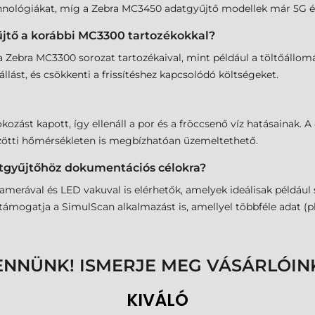
hnológiákat, míg a Zebra MC3450 adatgyűjtő modellek már 5G és
jtő a korábbi MC3300 tartozékokkal?
 a Zebra MC3300 sorozat tartozékaival, mint például a töltőállo
llást, és csökkenti a frissítéshez kapcsolódó költségeket.
st kapott, így ellenáll a por és a fröccsenő víz hatásainak. A 4"-
közötti hőmérsékleten is megbízhatóan üzemeltethető.
tgyűjtőhöz dokumentációs célokra?
kamerával és LED vakuval is elérhetők, amelyek ideálisak példáu
ogatja a SimulScan alkalmazást is, amellyel többféle adat (pl.
ENNÜNK! ISMERJE MEG VÁSÁRLÓIN
KIVÁLÓ