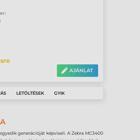
er:
G
sre
AJÁNLAT
TÁS
LETÖLTÉSEK
GYIK
JA
egyedik generációját képviseli. A Zebra MC3400