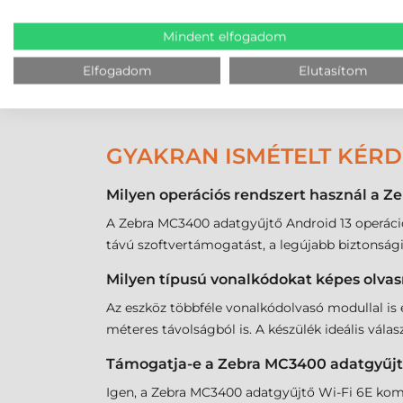
Kompatibilitás
: A Zebra MC3400 teljes m
Mindent elfogadom
kiegészítőket. Ez lehetővé teszi a vállal
új infrastruktúra kiépítése.
Elfogadom
Elutasítom
GYAKRAN ISMÉTELT KÉR
Milyen operációs rendszert használ a 
A Zebra MC3400 adatgyűjtő Android 13 operációs 
távú szoftvertámogatást, a legújabb biztonsági
Milyen típusú vonalkódokat képes olvas
Az eszköz többféle vonalkódolvasó modullal is 
méteres távolságból is. A készülék ideális vál
Támogatja-e a Zebra MC3400 adatgyűjt
Igen, a Zebra MC3400 adatgyűjtő Wi-Fi 6E kompa