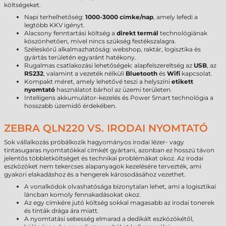
költségeket.
Napi terhelhetőség:
1000-3000 címke/nap
, amely lefedi a
legtöbb KKV igényt.
Alacsony fenntartási költség a
direkt termál
technológiának
köszönhetően, mivel nincs szükség festékszalagra.
Széleskörű alkalmazhatóság: webshop, raktár, logisztika és
gyártás területén egyaránt hatékony.
Rugalmas csatlakozási lehetőségek: alapfelszereltség az
USB
, az
RS232
, valamint a vezeték nélküli
Bluetooth
és
Wifi
kapcsolat.
Kompakt méret, amely lehetővé teszi a helyszíni
etikett
nyomtató
használatot bárhol az üzemi területen.
Intelligens akkumulátor-kezelés és Power Smart technológia a
hosszabb üzemidő érdekében.
ZEBRA QLN220 VS. IRODAI NYOMTATÓ
Sok vállalkozás próbálkozik hagyományos irodai lézer- vagy
tintasugaras nyomtatókkal címkét gyártani, azonban ez hosszú távon
jelentős többletköltséget és technikai problémákat okoz. Az irodai
eszközöket nem tekercses alapanyagok kezelésére tervezték, ami
gyakori elakadáshoz és a hengerek károsodásához vezethet.
A vonalkódok olvashatósága bizonytalan lehet, ami a logisztikai
láncban komoly fennakadásokat okoz.
Az egy címkére jutó költség sokkal magasabb az irodai tonerek
és tinták drága ára miatt.
A nyomtatási sebesség elmarad a dedikált eszközökétől,