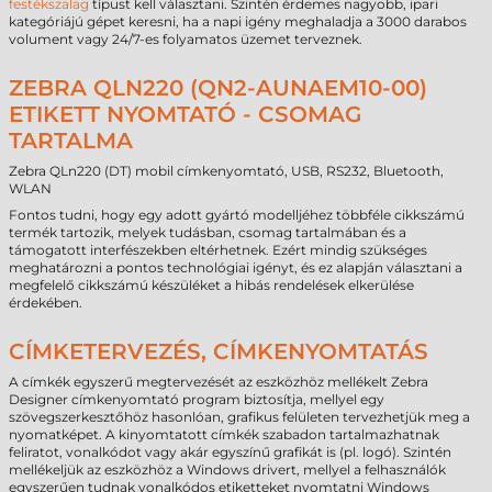
festékszalag
típust kell választani. Szintén érdemes nagyobb, ipari
kategóriájú gépet keresni, ha a napi igény meghaladja a 3000 darabos
volument vagy 24/7-es folyamatos üzemet terveznek.
ZEBRA QLN220 (QN2-AUNAEM10-00)
ETIKETT NYOMTATÓ - CSOMAG
TARTALMA
Zebra QLn220 (DT) mobil címkenyomtató, USB, RS232, Bluetooth,
WLAN
Fontos tudni, hogy egy adott gyártó modelljéhez többféle cikkszámú
termék tartozik, melyek tudásban, csomag tartalmában és a
támogatott interfészekben eltérhetnek. Ezért mindig szükséges
meghatározni a pontos technológiai igényt, és ez alapján választani a
megfelelő cikkszámú készüléket a hibás rendelések elkerülése
érdekében.
CÍMKETERVEZÉS, CÍMKENYOMTATÁS
A címkék egyszerű megtervezését az eszközhöz mellékelt Zebra
Designer címkenyomtató program biztosítja, mellyel egy
szövegszerkesztőhöz hasonlóan, grafikus felületen tervezhetjük meg a
nyomatképet. A kinyomtatott címkék szabadon tartalmazhatnak
feliratot, vonalkódot vagy akár egyszínű grafikát is (pl. logó). Szintén
mellékeljük az eszközhöz a Windows drivert, mellyel a felhasználók
egyszerűen tudnak vonalkódos etiketteket nyomtatni Windows