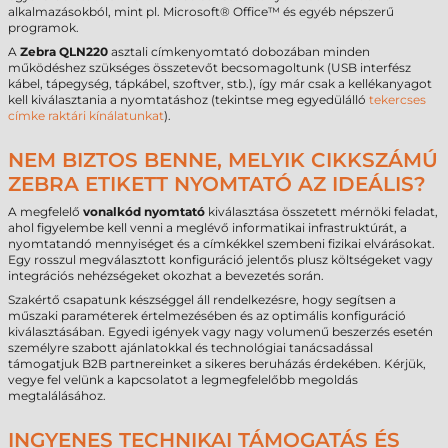
alkalmazásokból, mint pl. Microsoft® Office™ és egyéb népszerű
programok.
A
Zebra QLN220
asztali címkenyomtató dobozában minden
működéshez szükséges összetevőt becsomagoltunk (USB interfész
kábel, tápegység, tápkábel, szoftver, stb.), így már csak a kellékanyagot
kell kiválasztania a nyomtatáshoz (tekintse meg egyedülálló
tekercses
címke raktári kínálatunkat
).
NEM BIZTOS BENNE, MELYIK CIKKSZÁMÚ
ZEBRA ETIKETT NYOMTATÓ AZ IDEÁLIS?
A megfelelő
vonalkód nyomtató
kiválasztása összetett mérnöki feladat,
ahol figyelembe kell venni a meglévő informatikai infrastruktúrát, a
nyomtatandó mennyiséget és a címkékkel szembeni fizikai elvárásokat.
Egy rosszul megválasztott konfiguráció jelentős plusz költségeket vagy
integrációs nehézségeket okozhat a bevezetés során.
Szakértő csapatunk készséggel áll rendelkezésre, hogy segítsen a
műszaki paraméterek értelmezésében és az optimális konfiguráció
kiválasztásában. Egyedi igények vagy nagy volumenű beszerzés esetén
személyre szabott ajánlatokkal és technológiai tanácsadással
támogatjuk B2B partnereinket a sikeres beruházás érdekében. Kérjük,
vegye fel velünk a kapcsolatot a legmegfelelőbb megoldás
megtalálásához.
INGYENES TECHNIKAI TÁMOGATÁS ÉS