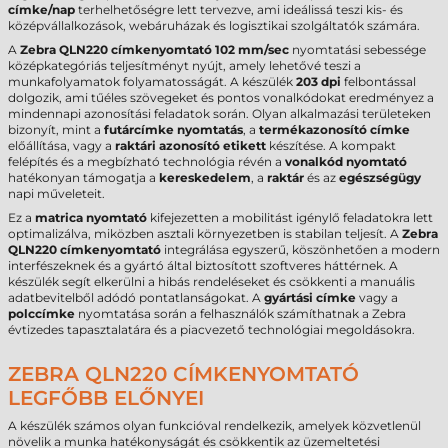
címke/nap
terhelhetőségre lett tervezve, ami ideálissá teszi kis- és
középvállalkozások, webáruházak és logisztikai szolgáltatók számára.
A
Zebra QLN220 címkenyomtató
102 mm/sec
nyomtatási sebessége
középkategóriás teljesítményt nyújt, amely lehetővé teszi a
munkafolyamatok folyamatosságát. A készülék
203 dpi
felbontással
dolgozik, ami tűéles szövegeket és pontos vonalkódokat eredményez a
mindennapi azonosítási feladatok során. Olyan alkalmazási területeken
bizonyít, mint a
futárcímke nyomtatás
, a
termékazonosító címke
előállítása, vagy a
raktári azonosító etikett
készítése. A kompakt
felépítés és a megbízható technológia révén a
vonalkód nyomtató
hatékonyan támogatja a
kereskedelem
, a
raktár
és az
egészségügy
napi műveleteit.
Ez a
matrica nyomtató
kifejezetten a mobilitást igénylő feladatokra lett
optimalizálva, miközben asztali környezetben is stabilan teljesít. A
Zebra
QLN220 címkenyomtató
integrálása egyszerű, köszönhetően a modern
interfészeknek és a gyártó által biztosított szoftveres háttérnek. A
készülék segít elkerülni a hibás rendeléseket és csökkenti a manuális
adatbevitelből adódó pontatlanságokat. A
gyártási címke
vagy a
polccímke
nyomtatása során a felhasználók számíthatnak a Zebra
évtizedes tapasztalatára és a piacvezető technológiai megoldásokra.
ZEBRA QLN220 CÍMKENYOMTATÓ
LEGFŐBB ELŐNYEI
A készülék számos olyan funkcióval rendelkezik, amelyek közvetlenül
növelik a munka hatékonyságát és csökkentik az üzemeltetési