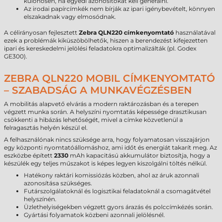
különösen, ha egyedi azonosítókat kell generálni.
Az irodai papírcímkék nem bírják az ipari igénybevételt, könnyen
elszakadnak vagy elmosódnak.
A célirányosan fejlesztett
Zebra QLN220 címkenyomtató
használatával
ezek a problémák kiküszöbölhetők, hiszen a berendezést kifejezetten
ipari és kereskedelmi jelölési feladatokra optimalizálták (pl. Godex
GE300).
ZEBRA QLN220 MOBIL CÍMKENYOMTATÓ
– SZABADSÁG A MUNKAVÉGZÉSBEN
A mobilitás alapvető elvárás a modern raktározásban és a terepen
végzett munka során. A helyszíni nyomtatás képessége drasztikusan
csökkenti a hibázás lehetőségét, mivel a címke közvetlenül a
felragasztás helyén készül el.
A felhasználónak nincs szüksége arra, hogy folyamatosan visszajárjon
egy központi nyomtatóállomáshoz, ami időt és energiát takarít meg. Az
eszközbe épített
2330
mAh kapacitású akkumulátor biztosítja, hogy a
készülék egy teljes műszakot is képes legyen kiszolgálni töltés nélkül.
Hatékony raktári komissiózás közben, ahol az áruk azonnali
azonosítása szükséges.
Futárszolgálatoknál és logisztikai feladatoknál a csomagátvétel
helyszínén.
Üzlethelyiségekben végzett gyors árazás és polccímkézés során.
Gyártási folyamatok közbeni azonnali jelölésnél.