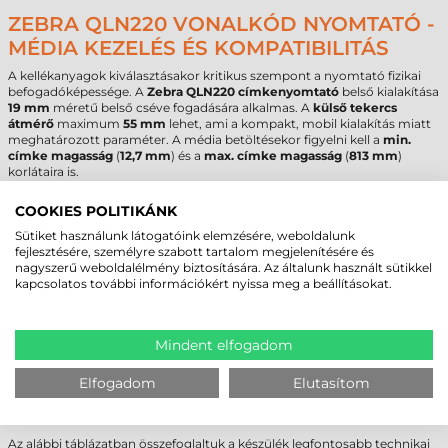
ZEBRA QLN220 VONALKÓD NYOMTATÓ -
MÉDIA KEZELÉS ÉS KOMPATIBILITÁS
A kellékanyagok kiválasztásakor kritikus szempont a nyomtató fizikai
befogadóképessége. A
Zebra QLN220 címkenyomtató
belső kialakítása
19 mm
méretű belső cséve fogadására alkalmas. A
külső tekercs
átmérő
maximum
55 mm
lehet, ami a kompakt, mobil kialakítás miatt
meghatározott paraméter. A média betöltésekor figyelni kell a
min.
címke magasság
(
12,7 mm
) és a
max. címke magasság
(
813 mm
)
korlátaira is.
A pontos nyomtatásról a beépített érzékelők gondoskodnak. A
COOKIES POLITIKÁNK
készülékben
transzmisszív
és
reflektív
címkeérzékelő egyaránt
megtalálható, a címkeérzékelő típusa pedig rögzített. Ez a kettős
Sütiket használunk látogatóink elemzésére, weboldalunk
rendszer lehetővé teszi a különféle (lyukasztott vagy fekete jeles)
fejlesztésére, személyre szabott tartalom megjelenítésére és
hordozók pontos pozicionálását.
nagyszerű weboldalélmény biztosítására. Az általunk használt sütikkel
kapcsolatos további információkért nyissa meg a beállításokat.
A nyomtatható címke típusok közé tartozik a direkt termál papír,
melynek
max. címke szélesség
értéke 55,4 mm lehet. A média
vastagsága 0,0584 mil és 0,1397 mil között mozoghat. A technológiai
korlátok miatt a
max. nyomtatási szélesség
48 mm
, amit a címketerv
Mindent elfogadom
készítésekor figyelembe kell venni a margók beállításánál.
Elfogadom
Elutasítom
ZEBRA QLN220 CÍMKENYOMTATÓ -
MŰSZAKI PARAMÉTEREK
Az alábbi táblázatban összefoglaltuk a készülék legfontosabb technikai