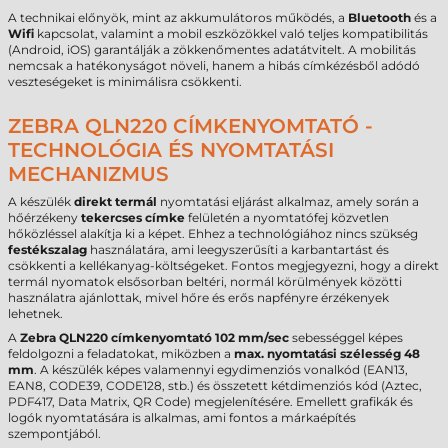
A technikai előnyök, mint az akkumulátoros működés, a
Bluetooth
és a
Wifi
kapcsolat, valamint a mobil eszközökkel való teljes kompatibilitás
(Android, iOS) garantálják a zökkenőmentes adatátvitelt. A mobilitás
nemcsak a hatékonyságot növeli, hanem a hibás címkézésből adódó
veszteségeket is minimálisra csökkenti.
ZEBRA QLN220 CÍMKENYOMTATÓ -
TECHNOLÓGIA ÉS NYOMTATÁSI
MECHANIZMUS
A készülék
direkt termál
nyomtatási eljárást alkalmaz, amely során a
hőérzékeny
tekercses címke
felületén a nyomtatófej közvetlen
hőközléssel alakítja ki a képet. Ehhez a technológiához nincs szükség
festékszalag
használatára, ami leegyszerűsíti a karbantartást és
csökkenti a kellékanyag-költségeket. Fontos megjegyezni, hogy a direkt
termál nyomatok elsősorban beltéri, normál körülmények közötti
használatra ajánlottak, mivel hőre és erős napfényre érzékenyek
lehetnek.
A
Zebra QLN220 címkenyomtató
102 mm/sec
sebességgel képes
feldolgozni a feladatokat, miközben a
max. nyomtatási szélesség
48
mm
. A készülék képes valamennyi egydimenziós vonalkód (EAN13,
EAN8, CODE39, CODE128, stb.) és összetett kétdimenziós kód (Aztec,
PDF417, Data Matrix, QR Code) megjelenítésére. Emellett grafikák és
logók nyomtatására is alkalmas, ami fontos a márkaépítés
szempontjából.