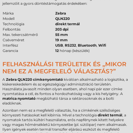
jellemzőit a gyors döntéstámogatás érdekében:
Márka
Zebra
Modell
QLN220
Technológia
direkt termál
Felbontás
203 dpi
Max. tekercsátmérő
55 mm
Cséveméret
19 mm
Interfész
USB
,
RS232
,
Bluetooth
,
Wifi
Garancia
12
hónap (készülék)
FELHASZNÁLÁSI TERÜLETEK ÉS „MIKOR
NEM EZ A MEGFELELŐ VÁLASZTÁS?”
A
Zebra QLN220 címkenyomtató
kiválóan alkalmazható a logisztika, a
kiskereskedelem és az egészségügyi adminisztráció területén.
Használata javasolt minden olyan esetben, ahol napi pár ezer címke
nyomtatása a cél, és fontos a hordozhatóság vagy a kis helyigény. A
matrica nyomtató
megbízható társa a raktárosoknak és a bolti
eladóknak.
Azonban nem ez a megfelelő választás, ha a címkének szélsőséges
környezeti hatásokat kell kibírnia. Mivel a technológia
direkt termál
, a
nyomatok tartós kültéri használatra, erős napfénynek kitett helyekre
vagy magas hőmérsékletű környezetbe (pl. sütőipar) nem alkalmasak.
Ilyen igények esetén termál transzfer eljárású eszközt és megfelelő