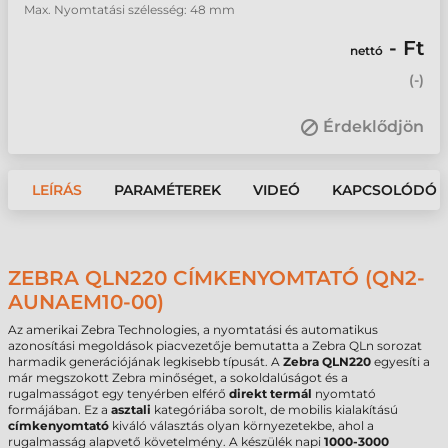
Max. Nyomtatási szélesség: 48 mm
- Ft
nettó
(
-
)
Érdeklődjön
LEÍRÁS
PARAMÉTEREK
VIDEÓ
KAPCSOLÓDÓ 
ZEBRA QLN220 CÍMKENYOMTATÓ (QN2-
AUNAEM10-00)
Az amerikai Zebra Technologies, a nyomtatási és automatikus
azonosítási megoldások piacvezetője bemutatta a Zebra QLn sorozat
harmadik generációjának legkisebb típusát. A
Zebra QLN220
egyesíti a
már megszokott Zebra minőséget, a sokoldalúságot és a
rugalmasságot egy tenyérben elférő
direkt termál
nyomtató
formájában. Ez a
asztali
kategóriába sorolt, de mobilis kialakítású
címkenyomtató
kiváló választás olyan környezetekbe, ahol a
rugalmasság alapvető követelmény. A készülék napi
1000-3000