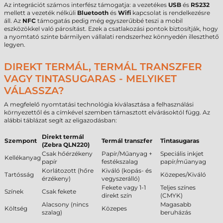
Az integrációt számos interfész támogatja: a vezetékes
USB
és
RS232
mellett a vezeték nélküli
Bluetooth
és
Wifi
kapcsolat is rendelkezésre
áll. Az
NFC
támogatás pedig még egyszerűbbé teszi a mobil
eszközökkel való párosítást. Ezek a csatlakozási pontok biztosítják, hogy
a nyomtató szinte bármilyen vállalati rendszerhez könnyedén illeszthető
legyen.
DIREKT TERMÁL, TERMÁL TRANSZFER
VAGY TINTASUGARAS - MELYIKET
VÁLASSZA?
A megfelelő nyomtatási technológia kiválasztása a felhasználási
környezettől és a címkével szemben támasztott elvárásoktól függ. Az
alábbi táblázat segít az eligazodásban:
Direkt termál
Szempont
Termál transzfer
Tintasugaras
(Zebra QLN220)
Csak hőérzékeny
Papír/Műanyag +
Speciális inkjet
Kellékanyag
papír
festékszalag
papír/műanyag
Korlátozott (hőre
Kiváló (kopás- és
Tartósság
Közepes/Kiváló
érzékeny)
vegyszerálló)
Fekete vagy 1-1
Teljes színes
Színek
Csak fekete
direkt szín
(CMYK)
Alacsony (nincs
Magasabb
Költség
Közepes
szalag)
beruházás