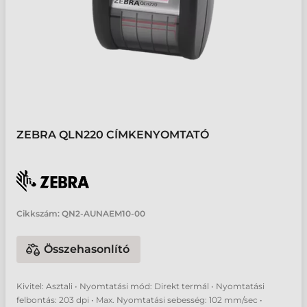
ZEBRA QLN220 CÍMKENYOMTATÓ
Cikkszám:
QN2-AUNAEM10-00
Összehasonlító
Kivitel: Asztali • Nyomtatási mód: Direkt termál • Nyomtatási
felbontás: 203 dpi • Max. Nyomtatási sebesség: 102 mm/sec •