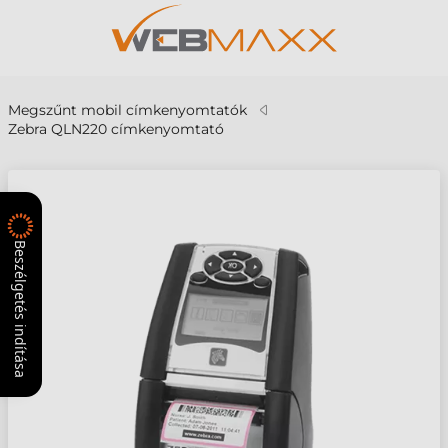
Megszűnt mobil címkenyomtatók
Zebra QLN220 címkenyomtató
Beszélgetés indítása