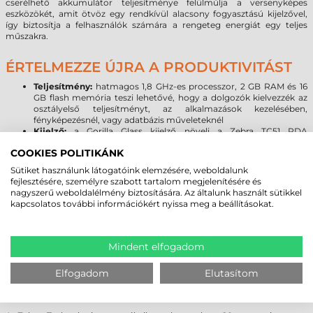
cserélhető akkumulátor teljesítménye felülmúlja a versenyképes
eszközökét, amit ötvöz egy rendkívül alacsony fogyasztású kijelzővel,
így biztosítja a felhasználók számára a rengeteg energiát egy teljes
műszakra.
ÉRTELMEZZE ÚJRA A PRODUKTIVITÁST
Teljesítmény:
hatmagos 1,8 GHz-es processzor, 2 GB RAM és 16
GB flash memória teszi lehetővé, hogy a dolgozók kielvezzék az
osztályelső teljesítményt, az alkalmazások kezelésében,
fényképezésnél, vagy adatbázis műveleteknél
Kijelző:
a Gorilla Glass kijelző növeli a Zebra TC51 PDA
tartósságát, továbbá meggátolja a karcolások kialakulását. A
COOKIES POLITIKÁNK
sérülésekre gyakorlatilag érzéketlen üveg törés vagy karcolódás
nélkül ellenáll a leggyakoribb leejtéseknek.
Sütiket használunk látogatóink elemzésére, weboldalunk
Kamera:
nagy felbontású, automatikus fókusszal rendelkező 13
fejlesztésére, személyre szabott tartalom megjelenítésére és
megapixeles kamera és külső vaku segítségével a felhasználó
nagyszerű weboldalélmény biztosítására. Az általunk használt sütikkel
gyakorlatilag bármilyen fényviszonyok között dokumentálhatja a
kapcsolatos további információkért nyissa meg a beállításokat.
szállítmányok, az eszközállomány, stb. állapotát.
Robusztusság:
a Zebra TC51 adatgyűjtőt leejtheti betonra,
használhatja hőségben vagy hidegben, nem kell aggódnia az
eszköz elviseli.
Mindent elfogadom
Kapcsolat:
Wi-Fi, Bluetoot és NFC áll rendelkezésre, hogy bárhol
és bármikor kapcsolatot teremthessünk.
Elfogadom
Elutasítom
LEGYEN MINDIG NAPRAKÉSZ!