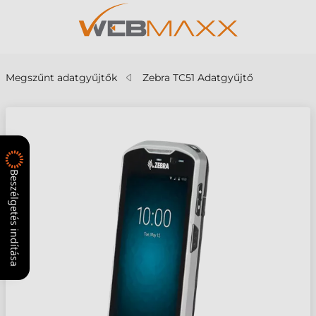
Megszűnt adatgyűjtők
Zebra TC51 Adatgyűjtő
Beszélgetés indítása