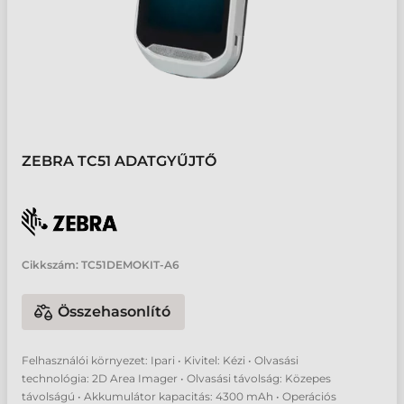
ZEBRA TC51 ADATGYŰJTŐ
Cikkszám:
TC51DEMOKIT-A6
Összehasonlító
Felhasználói környezet: Ipari • Kivitel: Kézi • Olvasási
technológia: 2D Area Imager • Olvasási távolság: Közepes
távolságú • Akkumulátor kapacitás: 4300 mAh • Operációs