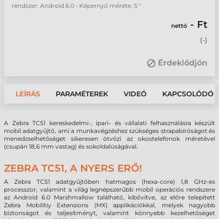
rendszer: Android 6.0 • Képernyő mérete: 5 "
- Ft
nettó
(
-
)
Érdeklődjön
LEÍRÁS
PARAMÉTEREK
VIDEÓ
KAPCSOLÓDÓ 
A Zebra TC51 kereskedelmi-, ipari- és vállalati felhasználásra készült
mobil adatgyűjtő, ami a munkavégzéshez szükséges strapabíróságot és
menedzselhetőséget sikeresen ötvözi az okostelefonok méretével
(csupán 18,6 mm vastag) és sokoldalúságával.
ZEBRA TC51, A NYERS ERŐ!
A Zebra TC51 adatgyűjtőben hatmagos (hexa-core) 1,8 GHz-es
processzor, valamint a világ legnépszerűbb mobil operációs rendszere
az Android 6.0 Marshmallow található, kibővítve, az előre telepített
Zebra Mobilitiy Extensions (MX) applikációkkal, melyek nagyobb
biztonságot és teljesítményt, valamint könnyebb kezelhetőséget