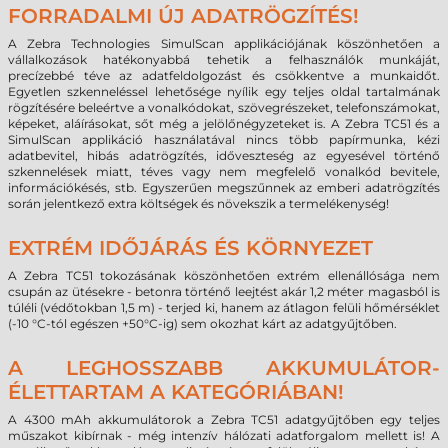
FORRADALMI ÚJ ADATRÖGZÍTÉS!
A Zebra Technologies SimulScan applikációjának köszönhetően a
vállalkozások hatékonyabbá tehetik a felhasználók munkáját,
precízebbé téve az adatfeldolgozást és csökkentve a munkaidőt.
Egyetlen szkenneléssel lehetősége nyílik egy teljes oldal tartalmának
rögzítésére beleértve a vonalkódokat, szövegrészeket, telefonszámokat,
képeket, aláírásokat, sőt még a jelölőnégyzeteket is. A Zebra TC51 és a
SimulScan applikáció használatával nincs több papírmunka, kézi
adatbevitel, hibás adatrögzítés, időveszteség az egyesével történő
szkennelések miatt, téves vagy nem megfelelő vonalkód bevitele,
információkésés, stb. Egyszerűen megszűnnek az emberi adatrögzítés
során jelentkező extra költségek és növekszik a termelékenység!
EXTRÉM IDŐJÁRÁS ÉS KÖRNYEZET
A Zebra TC51 tokozásának köszönhetően extrém ellenállósága nem
csupán az ütésekre - betonra történő leejtést akár 1,2 méter magasból is
túléli (védőtokban 1,5 m) - terjed ki, hanem az átlagon felüli hőmérséklet
(-10 °C-tól egészen +50°C-ig) sem okozhat kárt az adatgyűjtőben.
A LEGHOSSZABB AKKUMULÁTOR-
ÉLETTARTAM A KATEGÓRIÁBAN!
A 4300 mAh akkumulátorok a Zebra TC51 adatgyűjtőben egy teljes
műszakot kibírnak - még intenzív hálózati adatforgalom mellett is! A