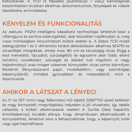
biztosítanak.
A TC51 13 Mpixeles (autófókusz + vaku) kamerájának
köszönhetően kiválóan alkalmas dokumentumok, fényképek és videók
készítésére, archiválására.
KÉNYELEM ÉS FUNKCIONALITÁS
Az exkluzív PRZM intelligens képalkotó technológia lehetővé teszi a
villámgyors és pontos adatrögzítést, akár közvetlen napfényben is, még
rossz minőségben kinyomtatott kódok esetén is. A Zebra TC51 mobil
adatgyűjtőbe 1 és 2 dimenziós kódok dekódolására alkalmas SE4710-es
olvasófejet integráltak, amely max. 80 cm-es távolságig olvas (függ a
kód méretétől, típusától, sűrűségétől) és egyszerre akár több, eltérő
tartalmú vonalkódot, szöveget és aláírást tud rögzíteni. A nagy
teljesítményű area imager szkenner könnyedén olvas szinte bármilyen
felületről (fényvisszaverő papír, mobiltelefon-, vagy számítógép
képernyőjéről), mindezt gyorsabban és messzebbről, mint a
lézerolvasók.
AMIKOR A LÁTSZAT A LÉNYEG!
Az 5"-os (127 mm) nagy felbontású HD kijelző (1280*720 pixel) beltéren
és nagy környezeti megvilágítású helyeken is jól olvasható, így ideális
választás a kültéri alkalmazások esetén! A Gorilla Glass kapacitív
érintőképernyő további előnye, hogy dinamikusan alkalmazkodik a
környezethez, lehetővé téve a felhasználónak, hogy a képernyőt tollal
vagy ujjal használhassa.