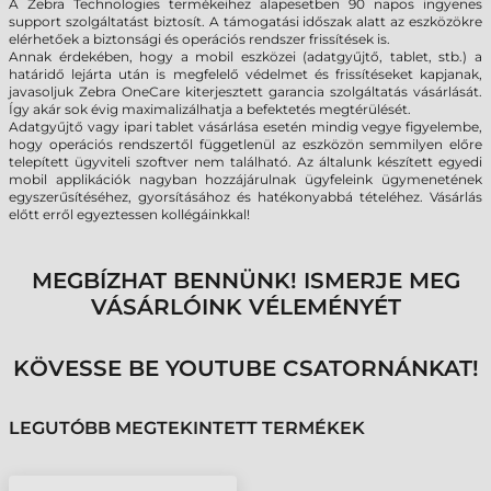
A Zebra Technologies termékeihez alapesetben 90 napos ingyenes
support szolgáltatást biztosít. A támogatási időszak alatt az eszközökre
elérhetőek a biztonsági és operációs rendszer frissítések is.
Annak érdekében, hogy a mobil eszközei (adatgyűjtő, tablet, stb.) a
határidő lejárta után is megfelelő védelmet és frissítéseket kapjanak,
javasoljuk Zebra OneCare kiterjesztett garancia szolgáltatás vásárlását.
Így akár sok évig maximalizálhatja a befektetés megtérülését.
Adatgyűjtő vagy ipari tablet vásárlása esetén mindig vegye figyelembe,
hogy operációs rendszertől függetlenül az eszközön semmilyen előre
telepített ügyviteli szoftver nem található. Az általunk készített egyedi
mobil applikációk nagyban hozzájárulnak ügyfeleink ügymenetének
egyszerűsítéséhez, gyorsításához és hatékonyabbá tételéhez. Vásárlás
előtt erről egyeztessen kollégáinkkal!
MEGBÍZHAT BENNÜNK! ISMERJE MEG
VÁSÁRLÓINK VÉLEMÉNYÉT
KÖVESSE BE YOUTUBE CSATORNÁNKAT!
LEGUTÓBB MEGTEKINTETT TERMÉKEK