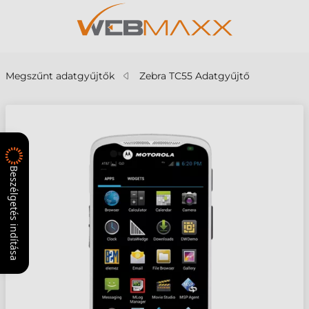
Megszűnt adatgyűjtők
Zebra TC55 Adatgyűjtő
Beszélgetés indítása