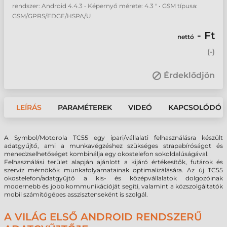
rendszer: Android 4.4.3 • Képernyő mérete: 4.3 " • GSM típusa:
GSM/GPRS/EDGE/HSPA/U
- Ft
nettó
(
-
)
Érdeklődjön
LEÍRÁS
PARAMÉTEREK
VIDEÓ
KAPCSOLÓDÓ 
A Symbol/Motorola TC55 egy ipari/vállalati felhasználásra készült
adatgyűjtő, ami a munkavégzéshez szükséges strapabíróságot és
menedzselhetőséget kombinálja egy okostelefon sokoldalúságával.
Felhasználási terület alapján ajánlott a kijáró értékesítők, futárok és
szerviz mérnökök munkafolyamatainak optimalizálására. Az új TC55
okostelefon/adatgyűjtő a kis- és középvállalatok dolgozóinak
modernebb és jobb kommunikációját segíti, valamint a közszolgáltatók
mobil számítógépes asszisztenseként is szolgál.
A VILÁG ELSŐ ANDROID RENDSZERŰ