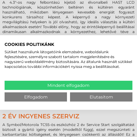
A 4.3"-os nagy felbontású kijelző az élvonalbeli HAST LCD
technológiának, köszönhetően beltéren és kültéren egyaránt
használható, miközben lényegesen kevesebb energiát fogyaszt
konkurens társaihoz képest. A képernyő a nagy környezeti
megvilágítású helyeken is jól olvasható, így ideális választás a kültéri
alkalmazások esetén! További előny, hogy az érintőképernyő beállításai
dinamikusan alkalmazkodnak a környezethez, lehetővé téve a
felhasználónak, hogy a képernyőt függetlenül attól, hogy az nedves
vagy száraz, kesztyűben, tollal vagy ujjal használhassa.
COOKIES POLITIKÁNK
Sütiket használunk látogatóink elemzésére, weboldalunk
A LEGGYORSABB VEZETÉK NÉLKÜLI
fejlesztésére, személyre szabott tartalom megjelenítésére és
KAPCSOLATOK ÉS LEGJOBB AUDIO
nagyszerű weboldalélmény biztosítására. Az általunk használt sütikkel
kapcsolatos további információkért nyissa meg a beállításokat.
TÁMOGATÁS
Nem számít, milyen vezeték nélküli kapcsolatra van szüksége a
felhasználónak, mindig számíthat a lehető leggyorsabb technológiára:
Mindent elfogadom
4G LTE, Wifi 802.11 a/b/g/n, Bluetooth Class 4.0
Kettő előre néző hangszórója négyszeres hangerőt biztosít a eszköznek,
Elfogadom
Elutasítom
míg a két mikrofon és a zajcsökkentő technológia biztosítja a
kristálytiszta hangot a hívás mindkét végén.
2 ÉV INGYENES SZERVIZ
A Symbol/Motorola TC55-ös eszközhöz 2 év Service Start szolgáltatást
biztosít a gyártó igény esetén (modelltől függ), ezzel megszünteti a
karbantartási költségeket, és lényegesen csökkenti az állásidőt! Ez a