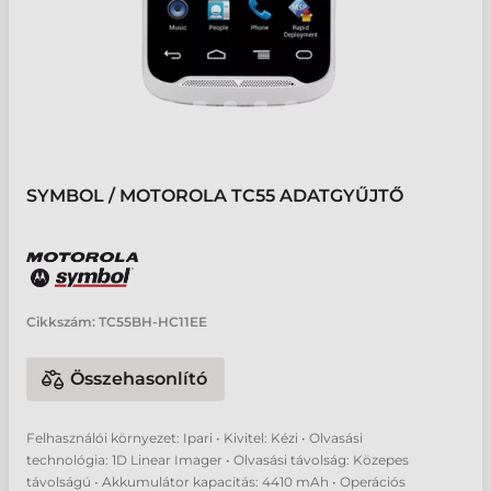
SYMBOL / MOTOROLA TC55 ADATGYŰJTŐ
Cikkszám:
TC55BH-HC11EE
Összehasonlító
Felhasználói környezet: Ipari • Kivitel: Kézi • Olvasási
technológia: 1D Linear Imager • Olvasási távolság: Közepes
távolságú • Akkumulátor kapacitás: 4410 mAh • Operációs