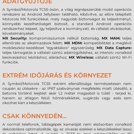
ADATGYŰJTŐJE
A Symbol/Motorola TC55-ösön, a világ legnépszerűbb mobil operációs
rendszere az Android Jellybean található, kibővítve, az előre telepített
Motorola MX funkciókkal, mely nagyobb biztonságot és teljesítményt,
könnyebb kezelhetőséget biztosít, a standard Android operációs
rendszerhez képest, így teljesítve a kormányzati, és vállalati elvárásokat,
követelményeket.
MX Security:
kompromisszumok nélküli biztonság;
MX MAM:
teljes
ellenőrzés az alkalmazások felett;
MX MDM:
kompatibilitást a meglévő
mobileszköz-kezeléssel "egyablakos" egyszerűség;
MX Data Capture:
teljes támogatás a vállalati szintű adatrögzítéshez, az intenzív vonalkód
beolvasáshoz kézíráshoz, aláíráshoz;
MX Wireless:
vállalati szintű Wi-Fi
funkciók.
EXTRÉM IDŐJÁRÁS ÉS KÖRNYEZET
A Symbol/Motorola TC55 extrém ellenállósága természetesen nem
csupán az ütésekre - az IP67 szabványnak megfelelés miatt ütésálló, a
betonra történő leejtést akár 1,2 méter magasból is túléli - terjed ki,
hanem az átlagon felüli hőmérsékletek, sugárzás vagy esés sem
okozhat kárt a készülékben.
CSAK KÖNNYEDÉN...
A normál telefonok, táblagépek kameráját nem elsősorban vonalkód
dekódolásra optimalizálták, így az olvasás ezekkel a készülékekkel lassú
és nehézkes lehet. A gyártó a TC55-ös ipari adatgyűjtőbe az 1D