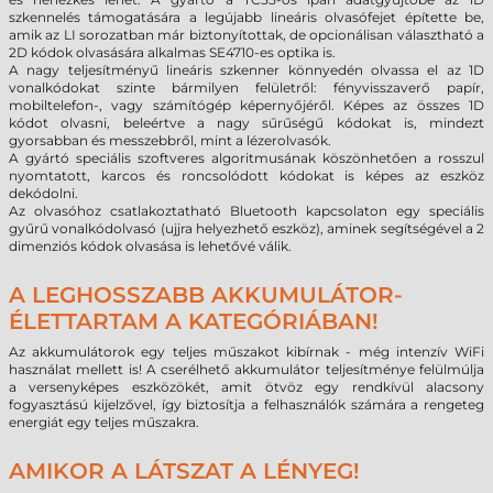
szkennelés támogatására a legújabb lineáris olvasófejet építette be,
amik az LI sorozatban már biztonyítottak, de opcionálisan választható a
2D kódok olvasására alkalmas SE4710-es optika is.
A nagy teljesítményű lineáris szkenner könnyedén olvassa el az 1D
vonalkódokat szinte bármilyen felületről: fényvisszaverő papír,
mobiltelefon-, vagy számítógép képernyőjéről. Képes az összes 1D
kódot olvasni, beleértve a nagy sűrűségű kódokat is, mindezt
gyorsabban és messzebbről, mint a lézerolvasók.
A gyártó speciális szoftveres algoritmusának köszönhetően a rosszul
nyomtatott, karcos és roncsolódott kódokat is képes az eszköz
dekódolni.
Az olvasóhoz csatlakoztatható Bluetooth kapcsolaton egy speciális
gyűrű vonalkódolvasó (ujjra helyezhető eszköz), aminek segítségével a 2
dimenziós kódok olvasása is lehetővé válik.
A LEGHOSSZABB AKKUMULÁTOR-
ÉLETTARTAM A KATEGÓRIÁBAN!
Az akkumulátorok egy teljes műszakot kibírnak - még intenzív WiFi
használat mellett is! A cserélhető akkumulátor teljesítménye felülmúlja
a versenyképes eszközökét, amit ötvöz egy rendkívül alacsony
fogyasztású kijelzővel, így biztosítja a felhasználók számára a rengeteg
energiát egy teljes műszakra.
AMIKOR A LÁTSZAT A LÉNYEG!