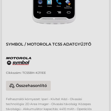
SYMBOL / MOTOROLA TC55 ADATGYŰJTŐ
Cikkszám:
TC55BH-KJ11EE
Összehasonlító
Felhasználói környezet: Ipari • Kivitel: Kézi • Olvasási
technológia: 2D Area Imager • Olvasási távolság: Közepes
távolságú • Akkumulátor kapacitás: 4410 mAh • Operációs