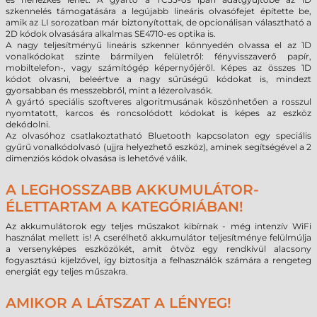
szkennelés támogatására a legújabb lineáris olvasófejet építette be,
amik az LI sorozatban már biztonyítottak, de opcionálisan választható a
2D kódok olvasására alkalmas SE4710-es optika is.
A nagy teljesítményű lineáris szkenner könnyedén olvassa el az 1D
vonalkódokat szinte bármilyen felületről: fényvisszaverő papír,
mobiltelefon-, vagy számítógép képernyőjéről. Képes az összes 1D
kódot olvasni, beleértve a nagy sűrűségű kódokat is, mindezt
gyorsabban és messzebbről, mint a lézerolvasók.
A gyártó speciális szoftveres algoritmusának köszönhetően a rosszul
nyomtatott, karcos és roncsolódott kódokat is képes az eszköz
dekódolni.
Az olvasóhoz csatlakoztatható Bluetooth kapcsolaton egy speciális
gyűrű vonalkódolvasó (ujjra helyezhető eszköz), aminek segítségével a 2
dimenziós kódok olvasása is lehetővé válik.
A LEGHOSSZABB AKKUMULÁTOR-
ÉLETTARTAM A KATEGÓRIÁBAN!
Az akkumulátorok egy teljes műszakot kibírnak - még intenzív WiFi
használat mellett is! A cserélhető akkumulátor teljesítménye felülmúlja
a versenyképes eszközökét, amit ötvöz egy rendkívül alacsony
fogyasztású kijelzővel, így biztosítja a felhasználók számára a rengeteg
energiát egy teljes műszakra.
AMIKOR A LÁTSZAT A LÉNYEG!