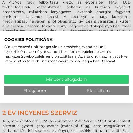
A 4.3"-os nagy felbontású kijelző az élvonalbeli HAST LCD
technológiának, köszönhetően beltéren és kültéren egyaránt
használható, miközben lényegesen kevesebb energiát fogyaszt
konkurens társaihoz képest. A képernyő a nagy környezeti
megvilágítású helyeken is jól olvasható, így ideális választás a kültéri
alkalmazások esetén! További előny, hogy az érintőképernyő beállításai
dinamikusan alkalmazkodnak a környezethez, lehetővé téve a
felhasználónak, hogy a képernyőt függetlenül attól, hogy az nedves
COOKIES POLITIKÁNK
vagy száraz, kesztyűben, tollal vagy ujjal használhassa.
Sütiket használunk látogatóink elemzésére, weboldalunk
fejlesztésére, személyre szabott tartalom megjelenítésére és
A LEGGYORSABB VEZETÉK NÉLKÜLI
nagyszerű weboldalélmény biztosítására. Az általunk használt sütikkel
KAPCSOLATOK ÉS LEGJOBB AUDIO
kapcsolatos további információkért nyissa meg a beállításokat.
TÁMOGATÁS
Nem számít, milyen vezeték nélküli kapcsolatra van szüksége a
Mindent elfogadom
felhasználónak, mindig számíthat a lehető leggyorsabb technológiára:
4G LTE, Wifi 802.11 a/b/g/n, Bluetooth Class 4.0
Kettő előre néző hangszórója négyszeres hangerőt biztosít a eszköznek,
Elfogadom
Elutasítom
míg a két mikrofon és a zajcsökkentő technológia biztosítja a
kristálytiszta hangot a hívás mindkét végén.
2 ÉV INGYENES SZERVIZ
A Symbol/Motorola TC55-ös eszközhöz 2 év Service Start szolgáltatást
biztosít a gyártó igény esetén (modelltől függ), ezzel megszünteti a
karbantartási költségeket, és lényegesen csökkenti az állásidőt! Ez a