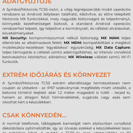
ADATGYŰJTŐJE
A Symbol/Motorola TC55-ösön, a világ legnépszerűbb mobil operációs
rendszere az Android Jellybean található, kibővítve, az előre telepített
Motorola MX funkciókkal, mely nagyobb biztonságot és teljesítményt,
könnyebb kezelhetőséget biztosít, a standard Android operációs
rendszerhez képest, így teljesítve a kormányzati, és vállalati elvárásokat,
követelményeket.
MX Security:
kompromisszumok nélküli biztonság;
MX MAM:
teljes
ellenőrzés az alkalmazások felett;
MX MDM:
kompatibilitást a meglévő
mobileszköz-kezeléssel "egyablakos" egyszerűség;
MX Data Capture:
teljes támogatás a vállalati szintű adatrögzítéshez, az intenzív vonalkód
beolvasáshoz kézíráshoz, aláíráshoz;
MX Wireless:
vállalati szintű Wi-Fi
funkciók.
EXTRÉM IDŐJÁRÁS ÉS KÖRNYEZET
A Symbol/Motorola TC55 extrém ellenállósága természetesen nem
csupán az ütésekre - az IP67 szabványnak megfelelés miatt ütésálló, a
betonra történő leejtést akár 1,2 méter magasból is túléli - terjed ki,
hanem az átlagon felüli hőmérsékletek, sugárzás vagy esés sem
okozhat kárt a készülékben.
CSAK KÖNNYEDÉN...
A normál telefonok, táblagépek kameráját nem elsősorban vonalkód
dekódolásra optimalizálták, így az olvasás ezekkel a készülékekkel lassú
és nehézkes lehet. A gyártó a TC55-ös ipari adatgyűjtőbe az 1D