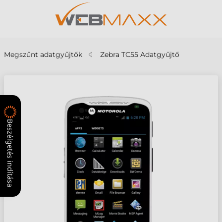
Megszűnt adatgyűjtők
Zebra TC55 Adatgyűjtő
Beszélgetés indítása