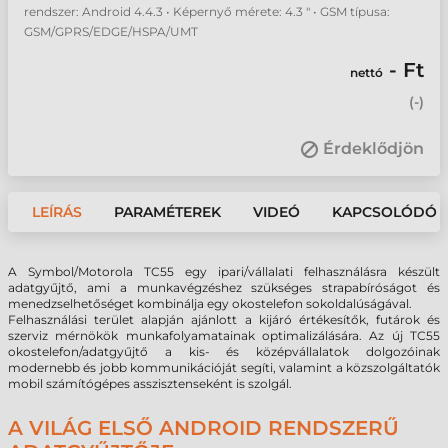
rendszer: Android 4.4.3 • Képernyő mérete: 4.3 " • GSM típusa:
GSM/GPRS/EDGE/HSPA/UMT
- Ft
nettó
(
-
)
Érdeklődjön
LEÍRÁS
PARAMÉTEREK
VIDEÓ
KAPCSOLÓDÓ 
A Symbol/Motorola TC55 egy ipari/vállalati felhasználásra készült
adatgyűjtő, ami a munkavégzéshez szükséges strapabíróságot és
menedzselhetőséget kombinálja egy okostelefon sokoldalúságával.
Felhasználási terület alapján ajánlott a kijáró értékesítők, futárok és
szerviz mérnökök munkafolyamatainak optimalizálására. Az új TC55
okostelefon/adatgyűjtő a kis- és középvállalatok dolgozóinak
modernebb és jobb kommunikációját segíti, valamint a közszolgáltatók
mobil számítógépes asszisztenseként is szolgál.
A VILÁG ELSŐ ANDROID RENDSZERŰ