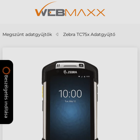
Megszűnt adatgyűjtők
Zebra TC75x Adatgyűjtő
Beszélgetés indítása