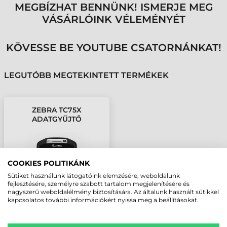
MEGBÍZHAT BENNÜNK! ISMERJE MEG
VÁSÁRLÓINK VÉLEMÉNYÉT
KÖVESSE BE YOUTUBE CSATORNÁNKAT!
LEGUTÓBB MEGTEKINTETT TERMÉKEK
ZEBRA TC75X
ADATGYŰJTŐ
COOKIES POLITIKÁNK
Sütiket használunk látogatóink elemzésére, weboldalunk
fejlesztésére, személyre szabott tartalom megjelenítésére és
nagyszerű weboldalélmény biztosítására. Az általunk használt sütikkel
kapcsolatos további információkért nyissa meg a beállításokat.