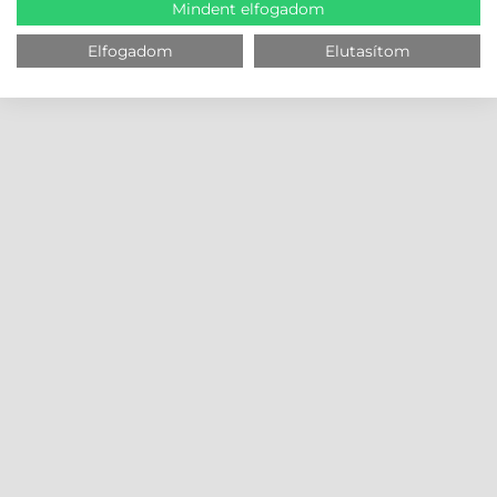
Mindent elfogadom
Elfogadom
Elutasítom