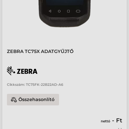
ZEBRA TC75X ADATGYŰJTŐ
Cikkszám:
TC75FK-22B22AD-A6
Összehasonlító
- Ft
nettó