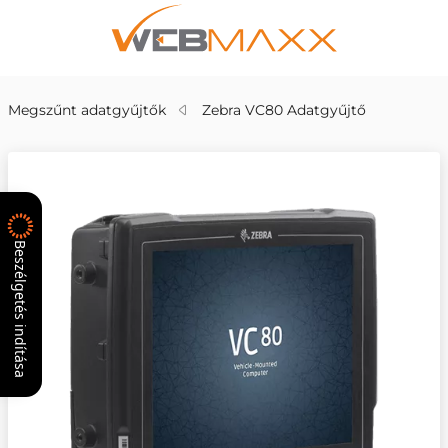
Megszűnt adatgyűjtők
Zebra VC80 Adatgyűjtő
Beszélgetés indítása