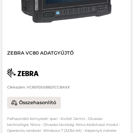
ZEBRA VC80 ADATGYŰJTŐ
Cikkszám:
VC8010SSBB21CCBAXX
Összehasonlító
Felhasználói környezet: Ipari • Kivitel: Jármű • Olvasási
technológia: Nincs • Olvasási távolság: Nincs kódolvasó modul •
Operációs rendszer: Windows 7 (32/64 bit) • Képernyő mérete: