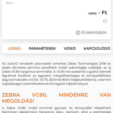
10.4 "
- Ft
nettó
(
-
)
Érdeklődjön
LEÍRÁS
PARAMÉTEREK
VIDEÓ
KAPCSOLÓDÓ 
Az autoID területén piacvezető amerikai Zebra Technologies 2016 év
elején bővítette járműre szerelhető mobil számítógép családját, az új
Zebra VC80 targonca terminállal. A VC80 tervezésénél a gyártó kiemelt
figyelmet fordított az egyszerű integrálhatóságra és kompatibilitásra
(együttműködik a VC50, VC70, 82XX és 85XX kiegészítőkkel is), valamint
a gazdaságos üzemeltetésre és kimagasló teljesítményre.
ZEBRA VC80, MINDENRE VAN
MEGOLDÁS!
A Zebra VC80 mobil terminál gyorsan és könnyedén telepíthető
bármilyen gépjárműre (targonca, daru, kamion), ahol a számítógép