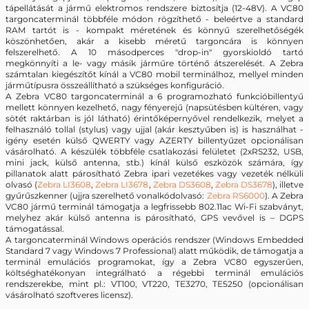
tápellátását a jármű elektromos rendszere biztosítja (12-48V). A VC80
targoncaterminál többféle módon rögzíthető - beleértve a standard
RAM tartót is - kompakt méretének és könnyű szerelhetőségék
köszönhetően, akár a kisebb méretű targoncára is könnyen
felszerelhető. A 10 másodperces "drop-in" gyorskioldó tartó
megkönnyíti a le- vagy másik járműre történő átszerelését. A Zebra
számtalan kiegészítőt kínál a VC80 mobil terminálhoz, mellyel minden
járműtípusra összeállítható a szükséges konfiguráció.
A Zebra VC80 targoncaterminál a 6 programozható funkcióbillentyű
mellett könnyen kezelhető, nagy fényerejű (napsütésben kültéren, vagy
sötét raktárban is jól látható) érintőképernyővel rendelkezik, melyet a
felhasználó tollal (stylus) vagy ujjal (akár kesztyűben is) is használhat -
igény esetén külső QWERTY vagy AZERTY billentyűzet opcionálisan
vásárolható. A készülék többféle csatlakozási felületet (2xRS232, USB,
mini jack, külső antenna, stb.) kínál külső eszközök számára, így
pillanatok alatt párosítható Zebra ipari vezetékes vagy vezeték nélküli
olvasó (
Zebra LI3608
,
Zebra LI3678
,
Zebra DS3608
,
Zebra DS3678
), illetve
gyűrűszkenner (ujjra szerelhető vonalkódolvasó:
Zebra RS6000
). A Zebra
VC80 jármű terminál támogatja a legfrissebb 802.11ac Wi-Fi szabványt,
melyhez akár külső antenna is párosítható, GPS vevővel is – DGPS
támogatással.
A targoncaterminál Windows operációs rendszer (Windows Embedded
Standard 7 vagy Windows 7 Professional) alatt működik, de támogatja a
terminál emulációs programokat, így a Zebra VC80 egyszerűen,
költséghatékonyan integrálható a régebbi terminál emulációs
rendszerekbe, mint pl.: VT100, VT220, TE3270, TE5250 (opcionálisan
vásárolható szoftveres licensz).