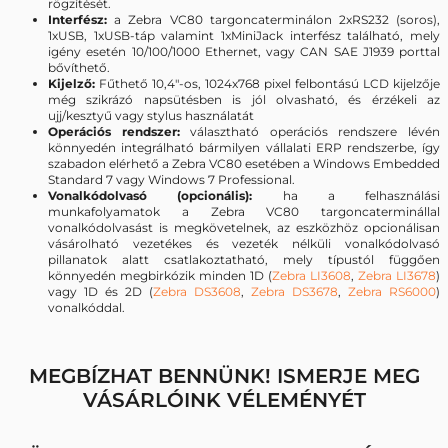
rögzítését.
Interfész:
a Zebra VC80 targoncaterminálon 2xRS232 (soros),
1xUSB, 1xUSB-táp valamint 1xMiniJack interfész található, mely
igény esetén 10/100/1000 Ethernet, vagy CAN SAE J1939 porttal
bővíthető.
Kijelző:
Fűthető 10,4"-os, 1024x768 pixel felbontású LCD kijelzője
még szikrázó napsütésben is jól olvasható, és érzékeli az
ujj/kesztyű vagy stylus használatát
Operációs rendszer:
választható operációs rendszere lévén
könnyedén integrálható bármilyen vállalati ERP rendszerbe, így
szabadon elérhető a Zebra VC80 esetében a Windows Embedded
Standard 7 vagy Windows 7 Professional.
Vonalkódolvasó (opcionális):
ha a felhasználási
munkafolyamatok a Zebra VC80 targoncaterminállal
vonalkódolvasást is megkövetelnek, az eszközhöz opcionálisan
vásárolható vezetékes és vezeték nélküli vonalkódolvasó
pillanatok alatt csatlakoztatható, mely típustól függően
könnyedén megbirkózik minden 1D (
Zebra LI3608
,
Zebra LI3678
)
vagy 1D és 2D (
Zebra DS3608
,
Zebra DS3678
,
Zebra RS6000
)
vonalkóddal.
MEGBÍZHAT BENNÜNK! ISMERJE MEG
VÁSÁRLÓINK VÉLEMÉNYÉT