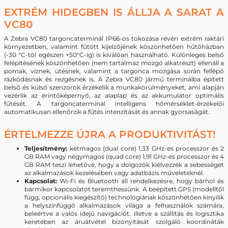
EXTRÉM HIDEGBEN IS ÁLLJA A SARAT A
VC80
A Zebra VC80 targoncaterminál IP66-os tokozása révén extrém raktári
környezetben, valamint fűtött kijelzőjének köszönhetően hűtőházban
(-30 °C-tól egészen +50°C-ig) is kiválóan használható. Különleges belső
felépítésének köszönhetően (nem tartalmaz mozgó alkatrészt) ellenáll a
pornak, víznek, ütésnek, valamint a targonca mozgása során fellépő
rázkódásnak és rezgésnek is. A Zebra VC80 jármű terminálba épített
belső és külső szenzorok érzékelik a munkakörülményeket, ami alapján
vezérlik az érintőképernyő, az alaplap és az akkumulátor optimális
fűtését. A targoncaterminál intelligens hőmérséklet-érzékelői
automatikusan ellenőrzik a fűtés intenzitását és annak gyorsaságát.
ÉRTELMEZZE ÚJRA A PRODUKTIVITÁST!
Teljesítmény:
kétmagos (dual core) 1,33 GHz-es processzor és 2
GB RAM vagy négymagos (quad core) 1,91 GHz-es processzor és 4
GB RAM teszi lehetővé, hogy a dolgozók kiélvezzék a sebességet
az alkalmazások kezelésében vagy adatbázis műveleteknél.
Kapcsolat:
Wi-Fi és Bluetooth áll rendelkezésre, hogy bárhol és
bármikor kapcsolatot teremthessünk. A beépített GPS (modelltől
függ, opcionális kiegészítő) technológiának köszönhetően kinyílik
a helyszínfüggő alkalmazások világa a felhasználók számára,
beleértve a valós idejű navigációt, illetve a szállítás és logisztika
keretében az áruátvétel bizonyítását szolgáló koordináták