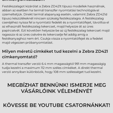
Festékszalagot kizárólat a Zebra ZD421t típusú modellek használnak,
abban az esetben ha termál transzfer nyomtatási technológiával
üzemeltetjük. Direkt termál alapanyag esetén, valamint Zebra ZD421d
típusú készülékeknél nincsen szükség festékszalagra. A festékszalag
cseréjéhez nyissa fel a nyomtató fedelét és a nyomtatófejet, távolítsa el
az elhasznált festékszalag tekercset, majd helyezze át az üres
papírcsévét. Ezt követően helyezze be az új festékszalag tekercset majd
ragassza rá az üres csévére és tekercselje fel addig amíg a
festékanyaghoz nem ért. Csukja vissza a nyomtatófejet és a fedelet
majd végezzen próbanyomtatást.
Milyen méretű címkéket tud kezelni a Zebra ZD421
címkenyomtató?
A thermal transzfer verzió 6.4 mm magasságtól 991 mm magasságig
tudja kezelni a maximum 112 mm széles címkéket. A direkt thermal
verzió annyiban különbözik, hogy 108 mm szélességet tud kezelni.
MEGBÍZHAT BENNÜNK! ISMERJE MEG
VÁSÁRLÓINK VÉLEMÉNYÉT
KÖVESSE BE YOUTUBE CSATORNÁNKAT!