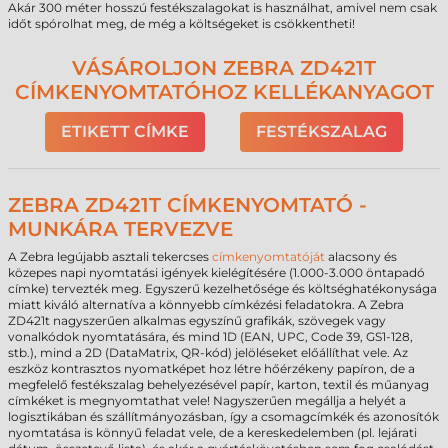
Akár 300 méter hosszú festékszalagokat is használhat, amivel nem csak
időt spórolhat meg, de még a költségeket is csökkentheti!
VÁSÁROLJON ZEBRA ZD421T
CÍMKENYOMTATÓHOZ KELLÉKANYAGOT
ETIKETT CÍMKE
FESTÉKSZALAG
ZEBRA ZD421T CÍMKENYOMTATÓ -
MUNKÁRA TERVEZVE
A Zebra legújabb asztali tekercses
címkenyomtatóját
alacsony és
közepes napi nyomtatási igények kielégítésére (1.000-3.000 öntapadó
címke) tervezték meg. Egyszerű kezelhetősége és költséghatékonysága
miatt kiváló alternatíva a könnyebb címkézési feladatokra. A Zebra
ZD421t nagyszerűen alkalmas egyszínű grafikák, szövegek vagy
vonalkódok nyomtatására, és mind 1D (EAN, UPC, Code 39, GS1-128,
stb.), mind a 2D (DataMatrix, QR-kód) jelöléseket előállíthat vele. Az
eszköz kontrasztos nyomatképet hoz létre hőérzékeny papíron, de a
megfelelő festékszalag behelyezésével papír, karton, textil és műanyag
címkéket is megnyomtathat vele! Nagyszerűen megállja a helyét a
logisztikában és szállítmányozásban, így a csomagcímkék és azonosítók
nyomtatása is könnyű feladat vele, de a kereskedelemben (pl. lejárati