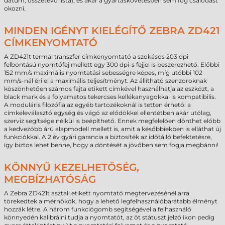
dátum, összetevő lista), és akár a gyártáskövetésben sem fog csalódást
okozni.
MINDEN IGÉNYT KIELÉGÍTŐ ZEBRA ZD421
CÍMKENYOMTATÓ
A ZD421t termál transzfer címkenyomtató a szokásos 203 dpi
felbontású nyomtófej mellett egy 300 dpi-s fejjel is beszerezhető. Előbbi
152 mm/s maximális nyomtatási sebességre képes, míg utóbbi 102
mm/s-nál éri el a maximális teljesítményt. Az állítható szenzoroknak
köszönhetően számos fajta etikett címkével használhatja az eszközt, a
black mark és a folyamatos tekercses kellékanyagokkal is kompatibilis.
A moduláris filozófia az egyéb tartozékoknál is tetten érhető: a
címkeleválasztó egység és vágó az elődökkel ellentétben akár utólag,
szerviz segítsége nélkül is beépíthető. Ennek megfelelően dönthet előbb
a kedvezőbb árú alapmodell mellett is, amit a későbbiekben is elláthat új
funkciókkal. A 2 év gyári garancia a biztosíték az időtálló befektetésre,
így biztos lehet benne, hogy a döntését a jövőben sem fogja megbánni!
KÖNNYŰ KEZELHETŐSÉG,
MEGBÍZHATÓSÁG
A Zebra ZD421t asztali etikett nyomtató megtervezésénél arra
törekedtek a mérnökök, hogy a lehető legfelhasználóbarátabb élményt
hozzák létre. A három funkciógomb segítségével a felhasználó
könnyedén kalibrálni tudja a nyomtatót, az öt státuszt jelző ikon pedig