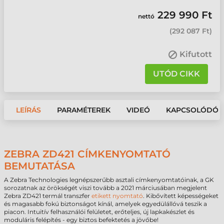
229 990 Ft
nettó
(
292 087 Ft
)
Kifutott
UTÓD CIKK
LEÍRÁS
PARAMÉTEREK
VIDEÓ
KAPCSOLÓDÓ 
ZEBRA ZD421 CÍMKENYOMTATÓ
BEMUTATÁSA
A Zebra Technologies legnépszerűbb asztali címkenyomtatóinak, a GK
sorozatnak az örökségét viszi tovább a 2021 márciusában megjelent
Zebra ZD421 termál transzfer
etikett nyomtató
. Kibővített képességeket
és magasabb fokú biztonságot kínál, amelyek egyedülállóvá teszik a
piacon. Intuitív felhasználói felületet, erőteljes, új lapkakészlet és
moduláris felépítés - egy biztos befektetés a jövőbe!