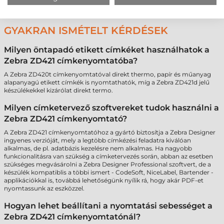
GYAKRAN ISMÉTELT KÉRDÉSEK
Milyen öntapadó etikett címkéket használhatok a
Zebra ZD421 címkenyomtatóba?
A Zebra ZD420t címkenyomtatóval direkt thermo, papír és műanyag
alapanyagú etikett címkék is nyomtathatók, míg a Zebra ZD421d jelű
készülékekkel kizárólat direkt termo.
Milyen címketervező szoftvereket tudok használni a
Zebra ZD421 címkenyomtató?
A Zebra ZD421 címkenyomtatóhoz a gyártó biztosítja a Zebra Designer
ingyenes verzióját, mely a legtöbb címkézési feladatra kiválóan
alkalmas, de pl. adatbázis kezelésre nem alkalmas. Ha nagyobb
funkcionalitásra van szükség a címketervezés során, abban az esetben
szükséges megvásárolni a Zebra Designer Professional szoftvert, de a
készülék kompatiblis a többi ismert - CodeSoft, NiceLabel, Bartender -
applikációkkal is, továbbá lehetőségünk nyílik rá, hogy akár PDF-et
nyomtassunk az eszközzel.
Hogyan lehet beállítani a nyomtatási sebességet a
Zebra ZD421 címkenyomtatónál?