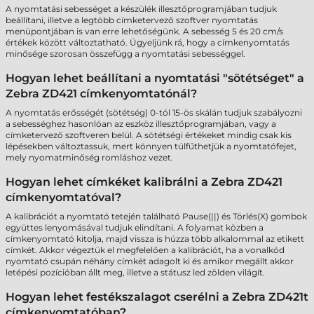
A nyomtatási sebességet a készülék illesztőprogramjában tudjuk
beállítani, illetve a legtöbb címketervező szoftver nyomtatás
menüpontjában is van erre lehetőségünk. A sebesség 5 és 20 cm/s
értékek között változtatható. Ügyeljünk rá, hogy a címkenyomtatás
minősége szorosan összefügg a nyomtatási sebességgel.
Hogyan lehet beállítani a nyomtatási "sötétséget" a
Zebra ZD421 címkenyomtatónál?
A nyomtatás erősségét (sötétség) 0-tól 15-ös skálán tudjuk szabályozni
a sebességhez hasonlóan az eszköz illesztőprogramjában, vagy a
címketervező szoftveren belül. A sötétségi értékeket mindig csak kis
lépésekben változtassuk, mert könnyen túlfűthetjük a nyomtatófejet,
mely nyomatminőség romláshoz vezet.
Hogyan lehet címkéket kalibrálni a Zebra ZD421
címkenyomtatóval?
A kalibrációt a nyomtató tetején található Pause(||) és Törlés(X) gombok
együttes lenyomásával tudjuk elindítani. A folyamat közben a
címkenyomtató kitolja, majd vissza is húzza több alkalommal az etikett
címkét. Akkor végeztük el megfelelően a kalibrációt, ha a vonalkód
nyomtató csupán néhány címkét adagolt ki és amikor megállt akkor
letépési pozícióban állt meg, illetve a státusz led zölden világít.
Hogyan lehet festékszalagot cserélni a Zebra ZD421t
címkenyomtatóban?