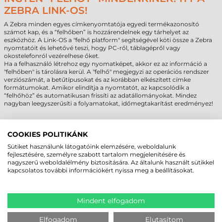
ZEBRA LINK-OS!
A Zebra minden egyes címkenyomtatója egyedi termékazonosító
számot kap, és a “felhőben” is hozzárendelnek egy tárhelyet az
eszközhöz. A Link-OS a "felhő platform" segítségével köti össze a Zebra
nyomtatóit és lehetővé teszi, hogy PC-ről, táblagépről vagy
okostelefonról vezérelhese őket.
Ha a felhasználó létrehoz egy nyomatképet, akkor ez az információ a
"felhőben" is tárolásra kerül. A "felhő" megjegyzi az operációs rendszer
verziószámát, a betűtípusokat és az korábban elkészített címke
formátumokat. Amikor elindítja a nyomtatót, az kapcsolódik a
“felhőhöz” és automatikusan frissíti az adatállományokat. Mindez
nagyban leegyszerűsíti a folyamatokat, időmegtakarítást eredményez!
VÁSÁRLÁSTÓL AZ ETIKETT CÍMKE
COOKIES POLITIKÁNK
NYOMTATÁSIG:
Sütiket használunk látogatóink elemzésére, weboldalunk
A Zebra ZD421t tekercses etikett printerhez minden beüzemeléshez
fejlesztésére, személyre szabott tartalom megjelenítésére és
elengedhetetlen komponenst csomagolunk (tápegység, tápkábel,
nagyszerű weboldalélmény biztosítására. Az általunk használt sütikkel
adatkábel, címketervező szoftver, stb.), így Önnek már csak a megfelelő
kapcsolatos további információkért nyissa meg a beállításokat.
kellékanyagot kell kiválasztania a nyomtatáshoz
kínálatunkból
. Ha
segítségre lenne szüksége, akkor hívjon minket bátran a
központi
elérhetőségeink
egyikén, és szakértő kollegáink segítenek Önnek
választani a tekercses etikett címkék és a különböző festékszalagok
Mindent elfogadom
sokasága közül!
Elfogadom
Elutasítom