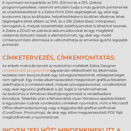
A nyomtató kompatibilis az EPL (Eltron) és a ZPL (Zebra)
programnyelvekkel, valamint emulálni tudja a más gyártók printereinek
az utasításkészleteit is a Zebra Print DNA segítségével, így akár egy
konkurens típus kiváltására, helyettesítésére is kiválóan alkalmas lehet.
Segítségére lehet ebben az XML és a ZBI (Zebra Basic Interpreter)
támogatás is, melyek összetettebb adatfolyamokat is lehetővé tesznek.
A Zebra a ZD421-es szériával akkumulátorokat és egy megfelelő
védelmet biztosító táskát is elérhetővé tett, így akár egy mobil
címkenyomtató állomássá is változtathatja az amerikai gyártó legújabb
printerét!
CÍMKETERVEZÉS, CÍMKENYOMTATÁS:
Az etikett matricák terveit az eszközhöz mellékelt Zebra Designer
címketervező programmal
egyszerűen elkészítheti! Az alkalmazás
kezelése nem bonyolultabb egy szövegszerkesztőnél, előképzettséget
nem igényel. Egy irodai alkalmazásokból megszokott grafikus felületen
alakíthatja ki a címketerveket, melyek szövegdobozokat, vonalkódokat
vagy akár egyszínű grafikákat is (pl. logó) is tartalmazhatnak.
Az eszközhöz a Windows illesztőprogramokat is rendelkezésre
bocsátjuk. Telepítés után a felhasználók olyan Windows applikációkból
is egyszerűen tudnak vonalkódos címkéket nyomtatni, mint a Microsoft
Office alkalmazáscsomag vagy a leggyakoribb grafikai szoftverek
(CorelDraw, Photoshop), de akár egy előre megszerkesztett PDF fájlt
megküldhetnek a nyomtatónak.
INGYEN "FELHŐT" MINDENKINEK! ITT A