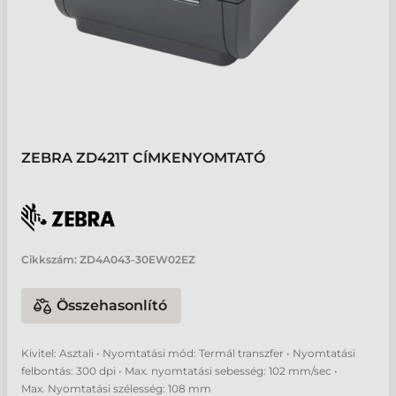
ZEBRA ZD421T CÍMKENYOMTATÓ
Cikkszám:
ZD4A043-30EW02EZ
Összehasonlító
Kivitel: Asztali • Nyomtatási mód: Termál transzfer • Nyomtatási
felbontás: 300 dpi • Max. nyomtatási sebesség: 102 mm/sec •
Max. Nyomtatási szélesség: 108 mm