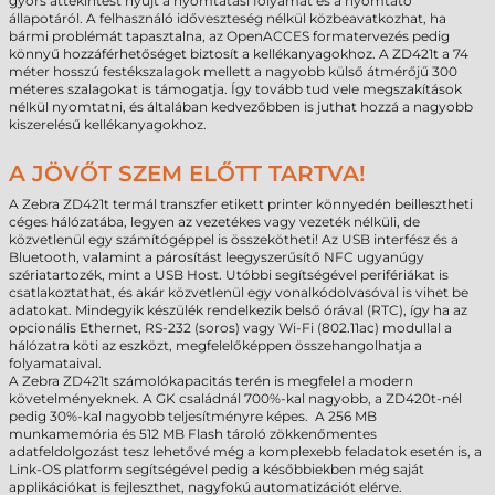
gyors áttekintést nyújt a nyomtatási folyamat és a nyomtató
állapotáról. A felhasználó időveszteség nélkül közbeavatkozhat, ha
bármi problémát tapasztalna, az OpenACCES formatervezés pedig
könnyű hozzáférhetőséget biztosít a kellékanyagokhoz. A ZD421t a 74
méter hosszú festékszalagok mellett a nagyobb külső átmérőjű 300
méteres szalagokat is támogatja. Így tovább tud vele megszakítások
nélkül nyomtatni, és általában kedvezőbben is juthat hozzá a nagyobb
kiszerelésű kellékanyagokhoz.
A JÖVŐT SZEM ELŐTT TARTVA!
A Zebra ZD421t termál transzfer etikett printer könnyedén beillesztheti
céges hálózatába, legyen az vezetékes vagy vezeték nélküli, de
közvetlenül egy számítógéppel is összekötheti! Az USB interfész és a
Bluetooth, valamint a párosítást leegyszerűsítő NFC ugyanúgy
szériatartozék, mint a USB Host. Utóbbi segítségével perifériákat is
csatlakoztathat, és akár közvetlenül egy vonalkódolvasóval is vihet be
adatokat. Mindegyik készülék rendelkezik belső órával (RTC), így ha az
opcionális Ethernet, RS-232 (soros) vagy Wi-Fi (802.11ac) modullal a
hálózatra köti az eszközt, megfelelőképpen összehangolhatja a
folyamataival.
A Zebra ZD421t számolókapacitás terén is megfelel a modern
követelményeknek. A GK családnál 700%-kal nagyobb, a ZD420t-nél
pedig 30%-kal nagyobb teljesítményre képes. A 256 MB
munkamemória és 512 MB Flash tároló zökkenőmentes
adatfeldolgozást tesz lehetővé még a komplexebb feladatok esetén is, a
Link-OS platform segítségével pedig a későbbiekben még saját
applikációkat is fejleszthet, nagyfokú automatizációt elérve.