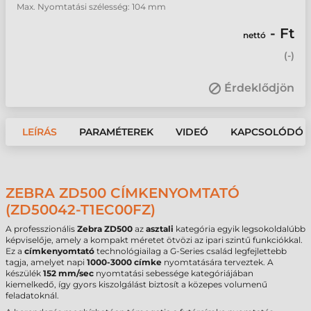
Max. Nyomtatási szélesség: 104 mm
- Ft
nettó
(
-
)
Érdeklődjön
LEÍRÁS
PARAMÉTEREK
VIDEÓ
KAPCSOLÓDÓ 
ZEBRA ZD500 CÍMKENYOMTATÓ
(ZD50042-T1EC00FZ)
A professzionális
Zebra ZD500
az
asztali
kategória egyik legsokoldalúbb
képviselője, amely a kompakt méretet ötvözi az ipari szintű funkciókkal.
Ez a
címkenyomtató
technológiailag a G-Series család legfejlettebb
tagja, amelyet napi
1000-3000 címke
nyomtatására terveztek. A
készülék
152 mm/sec
nyomtatási sebessége kategóriájában
kiemelkedő, így gyors kiszolgálást biztosít a közepes volumenű
feladatoknál.