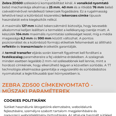
Zebra ZD500
széleskörű kompatibilitást kínál. A
vonalkód nyomtató
belső mechanikája alkalmas a
25 mm
,
40 mm
és a ritkább
76 mm
belső
cséveátmérővel rendelkező tekercsek fogadására. Ez a rugalmasság
lehetővé teszi a különböző kiszerelésű
tekercses címke
típusok
használatát extra kiegészítők nélkül.
A maximális
127 mm
külső tekercsátmérő biztosítja, hogy kevesebb
alkalommal kelljen leállítani a termelést a kellékanyag cseréje miatt. A
készülék
104 mm
maximális nyomtatási szélességet kezel, míg a média
magassága
6,3 mm
és
990 mm
között változhat. A pontos
pozicionálást és a különböző formájú etikettek felismerését az állítható
reflektív
és
transzmisszív
érzékelők garantálják.
A
termál transzfer
eljárás során kiemelt figyelmet kell fordítani a
festékszalag
paramétereire a fej védelme érdekében. A szalagnak
minden esetben legalább 2 mm-rel szélesebbnek kell lennie, mint a
hordozó címkének, hogy elkerülhető legyen a közvetlen súrlódás. A TT
technológia alkalmazása garantálja a vegyszerálló és súrlódásbiztos
nyomatokat a legkritikusabb ipari környezetben is.
ZEBRA ZD500 CÍMKENYOMTATÓ -
MŰSZAKI PARAMÉTEREK
Az alábbi táblázat összefoglalja a legfontosabb technikai adatokat a
COOKIES POLITIKÁNK
beszerzési döntés támogatásához.
Sütiket használunk látogatóink elemzésére, weboldalunk
fejlesztésére, személyre szabott tartalom megjelenítésére és
Paraméter
Érték
nagyszerű weboldalélmény biztosítására. Az általunk használt sütikkel
Márka
Zebra