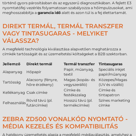
történő gyors párosításban és az egyszerű diagnosztikában. A fejlett E3
nyomtatófej-vezérlés folyamatosan szabályozza a hőimpulzusokat, ami
meghosszabbítja a
garancia idő
alatt és azon túl is a fej élettartamát.
DIREKT TERMÁL, TERMÁL TRANSZFER
VAGY TINTASUGARAS - MELYIKET
VÁLASSZA?
A megfelelő technológia kiválasztása alapvetően meghatározza a
címkék tartósságát és az üzemeltetési költségeket a B2B szektorban.
Jellemző
Direkt termál
Termál transzfer
Tintasugaras
Papír, műanyag,
Speciális inkjet
Alapanyag
Hőpapír
textil
papír/műanyag
Alacsony (fényre,
Magas (kopás- és
Közepes/Magas
Tartósság
hőre érzékeny)
vegyszerálló)
(UV és vízálló)
Címke és
Címke és
Kellékanyag
Csak címke
festékszalag
tintapatron
Rövid távú (pl.
Hosszú távú (pl.
Színes marketing
Felhasználás
futárcímke)
termékcímke)
címke
ZEBRA ZD500 VONALKÓD NYOMTATÓ -
MÉDIA KEZELÉS ÉS KOMPATIBILITÁS
A hatékony üzemeltetés alapja a megfelelő médiaválasztás, amelyhez a