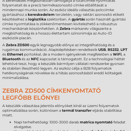
A berendezés megbízhatóan támogatja a futárcímke nyomtatás
folyamatait és a precíz termékazonosító címke előállítását a
mindennapi munka során. Az eszköz ideális választás polccímke
gyártásához a
kereskedelem
területén, vagy raktári azonosító etikett
készítéséhez a
logisztika
szektorban. A
gyártás
során használt gyártási
címke nyomtatása is zökkenőmentesen kivitelezhető a robusztus
mechanikának köszönhetően. A
Zebra
márkanév világszerte a
megbízhatóság és a hosszú élettartam szinonimája az Auto-ID
eszközök piacán.
A
Zebra ZD500
egyik legnagyobb előnye az integrálhatóság és a
rugalmas kommunikáció. Alapkiépítésben rendelkezik
USB
,
RS232
,
LPT
és
Ethernet
portokkal, de a modern igényeknek megfelelően a
WiFi
, a
Bluetooth
és az
NFC
kapcsolat is támogatott. Ez a technológiai háttér
lehetővé teszi, hogy a készülék bármilyen vállalati rendszerbe gyorsan
és stabilan illeszthető legyen. Az eszköz célja a B2B folyamatok
hatékonyságának növelése és a hibás azonosításból eredő költségek
minimalizálása.
ZEBRA ZD500 CÍMKENYOMTATÓ
LEGFŐBB ELŐNYEI
A készülék választása jelentős előnyöket kínál az üzemi folyamatok
optimalizálása során, különösen a
termál transzfer
eljárás stabilitása
miatt.
Napi terhelhetőség: 1000-3000 darab
matrica nyomtató
feladat
elvégzése.