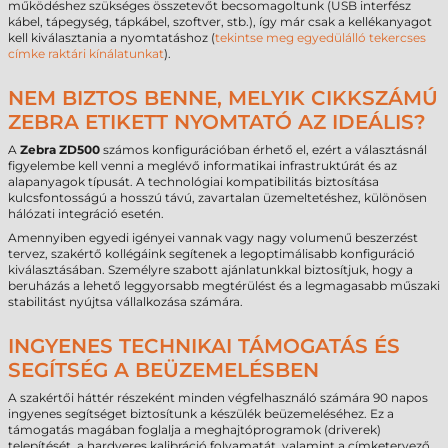
működéshez szükséges összetevőt becsomagoltunk (USB interfész
kábel, tápegység, tápkábel, szoftver, stb.), így már csak a kellékanyagot
kell kiválasztania a nyomtatáshoz (
tekintse meg egyedülálló tekercses
címke raktári kínálatunkat
).
NEM BIZTOS BENNE, MELYIK CIKKSZÁMÚ
ZEBRA ETIKETT NYOMTATÓ AZ IDEÁLIS?
A
Zebra ZD500
számos konfigurációban érhető el, ezért a választásnál
figyelembe kell venni a meglévő informatikai infrastruktúrát és az
alapanyagok típusát. A technológiai kompatibilitás biztosítása
kulcsfontosságú a hosszú távú, zavartalan üzemeltetéshez, különösen
hálózati integráció esetén.
Amennyiben egyedi igényei vannak vagy nagy volumenű beszerzést
tervez, szakértő kollégáink segítenek a legoptimálisabb konfiguráció
kiválasztásában. Személyre szabott ajánlatunkkal biztosítjuk, hogy a
beruházás a lehető leggyorsabb megtérülést és a legmagasabb műszaki
stabilitást nyújtsa vállalkozása számára.
INGYENES TECHNIKAI TÁMOGATÁS ÉS
SEGÍTSÉG A BEÜZEMELÉSBEN
A szakértői háttér részeként minden végfelhasználó számára 90 napos
ingyenes segítséget biztosítunk a készülék beüzemeléséhez. Ez a
támogatás magában foglalja a meghajtóprogramok (driverek)
telepítését, a hardveres kalibráció folyamatát, valamint a címketervező