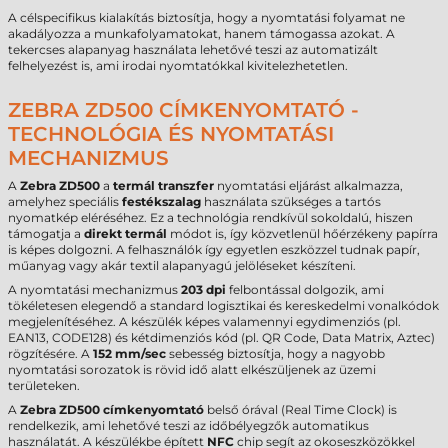
A célspecifikus kialakítás biztosítja, hogy a nyomtatási folyamat ne
akadályozza a munkafolyamatokat, hanem támogassa azokat. A
tekercses alapanyag használata lehetővé teszi az automatizált
felhelyezést is, ami irodai nyomtatókkal kivitelezhetetlen.
ZEBRA ZD500 CÍMKENYOMTATÓ -
TECHNOLÓGIA ÉS NYOMTATÁSI
MECHANIZMUS
A
Zebra ZD500
a
termál transzfer
nyomtatási eljárást alkalmazza,
amelyhez speciális
festékszalag
használata szükséges a tartós
nyomatkép eléréséhez. Ez a technológia rendkívül sokoldalú, hiszen
támogatja a
direkt termál
módot is, így közvetlenül hőérzékeny papírra
is képes dolgozni. A felhasználók így egyetlen eszközzel tudnak papír,
műanyag vagy akár textil alapanyagú jelöléseket készíteni.
A nyomtatási mechanizmus
203 dpi
felbontással dolgozik, ami
tökéletesen elegendő a standard logisztikai és kereskedelmi vonalkódok
megjelenítéséhez. A készülék képes valamennyi egydimenziós (pl.
EAN13, CODE128) és kétdimenziós kód (pl. QR Code, Data Matrix, Aztec)
rögzítésére. A
152 mm/sec
sebesség biztosítja, hogy a nagyobb
nyomtatási sorozatok is rövid idő alatt elkészüljenek az üzemi
területeken.
A
Zebra ZD500 címkenyomtató
belső órával (Real Time Clock) is
rendelkezik, ami lehetővé teszi az időbélyegzők automatikus
használatát. A készülékbe épített
NFC
chip segít az okoseszközökkel