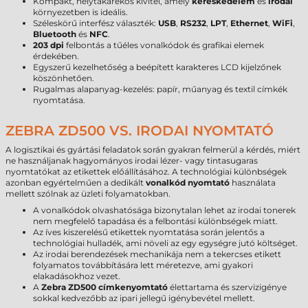
Kompakt, helytakarékos kivitel, amely
kereskedelem
és
irodai
környezetben is ideális.
Széleskörű interfész választék:
USB
,
RS232
,
LPT
,
Ethernet
,
WiFi
,
Bluetooth
és
NFC
.
203 dpi
felbontás a tűéles vonalkódok és grafikai elemek
érdekében.
Egyszerű kezelhetőség a beépített karakteres LCD kijelzőnek
köszönhetően.
Rugalmas alapanyag-kezelés: papír, műanyag és textil címkék
nyomtatása.
ZEBRA ZD500 VS. IRODAI NYOMTATÓ
A logisztikai és gyártási feladatok során gyakran felmerül a kérdés, miért
ne használjanak hagyományos irodai lézer- vagy tintasugaras
nyomtatókat az etikettek előállításához. A technológiai különbségek
azonban egyértelműen a dedikált
vonalkód nyomtató
használata
mellett szólnak az üzleti folyamatokban.
A vonalkódok olvashatósága bizonytalan lehet az irodai tonerek
nem megfelelő tapadása és a felbontási különbségek miatt.
Az íves kiszerelésű etikettek nyomtatása során jelentős a
technológiai hulladék, ami növeli az egy egységre jutó költséget.
Az irodai berendezések mechanikája nem a tekercses etikett
folyamatos továbbítására lett méretezve, ami gyakori
elakadásokhoz vezet.
A
Zebra ZD500 címkenyomtató
élettartama és szervizigénye
sokkal kedvezőbb az ipari jellegű igénybevétel mellett.