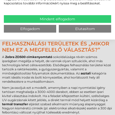
kapcsolatos további információkért nyissa meg a beállításokat.
Modell
ZD500
Technológia
termál transzfer
Felbontás
203 dpi
Max. tekercsátmérő
127 mm
Mindent elfogadom
Cséveméret
25 mm
,
40 mm
,
76 mm
Interfész
USB
,
RS232
,
LPT
,
Ethernet
,
WiFi
,
Bluetooth
Elfogadom
Elutasítom
Garancia
12 hónap (készülék) / 6 hónap (fej)
FELHASZNÁLÁSI TERÜLETEK ÉS „MIKOR
NEM EZ A MEGFELELŐ VÁLASZTÁS?”
A
Zebra ZD500 címkenyomtató
sokoldalúsága révén számos
iparágban megállja a helyét, de vannak olyan szituációk, ahol más
technológia lehet célravezetőbb. Elsődleges felhasználási területei közé
tartozik a raktárkezelés, a gyógyszergyártás, valamint a
minőségbiztosítási folyamatok dokumentálása. Az
asztali
kategória
miatt ideális irodai és bolti környezetbe, ahol korlátozott hely áll
rendelkezésre a munkaállomáson.
Nem javasoljuk ezt a modellt, amennyiben a napi nyomtatási igény
tartósan meghaladja a 3000-4000 darabot, ebben az esetben ipari
kivitel választása indokolt. Ha a feladat kifejezetten kültéri, szélsőséges
UV-sugárzásnak kitett jelölés, a direkt termál mód helyett kizárólag a
termál transzfer
eljárást szabad alkalmazni műanyag alapanyaggal.
Nagyon kisméretű címkék (pl. elektronikai alkatrészek) esetén a 300 dpi
felbontású változat nyújthat tűélesebb eredményt.