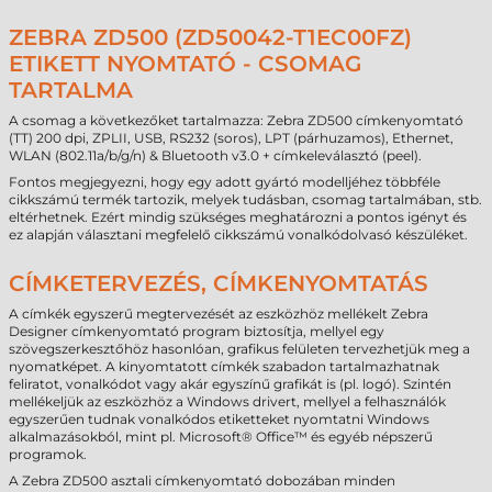
ZEBRA ZD500 (ZD50042-T1EC00FZ)
ETIKETT NYOMTATÓ - CSOMAG
TARTALMA
A csomag a következőket tartalmazza: Zebra ZD500 címkenyomtató
(TT) 200 dpi, ZPLII, USB, RS232 (soros), LPT (párhuzamos), Ethernet,
WLAN (802.11a/b/g/n) & Bluetooth v3.0 + címkeleválasztó (peel).
Fontos megjegyezni, hogy egy adott gyártó modelljéhez többféle
cikkszámú termék tartozik, melyek tudásban, csomag tartalmában, stb.
eltérhetnek. Ezért mindig szükséges meghatározni a pontos igényt és
ez alapján választani megfelelő cikkszámú vonalkódolvasó készüléket.
CÍMKETERVEZÉS, CÍMKENYOMTATÁS
A címkék egyszerű megtervezését az eszközhöz mellékelt Zebra
Designer címkenyomtató program biztosítja, mellyel egy
szövegszerkesztőhöz hasonlóan, grafikus felületen tervezhetjük meg a
nyomatképet. A kinyomtatott címkék szabadon tartalmazhatnak
feliratot, vonalkódot vagy akár egyszínű grafikát is (pl. logó). Szintén
mellékeljük az eszközhöz a Windows drivert, mellyel a felhasználók
egyszerűen tudnak vonalkódos etiketteket nyomtatni Windows
alkalmazásokból, mint pl. Microsoft® Office™ és egyéb népszerű
programok.
A Zebra ZD500 asztali címkenyomtató dobozában minden