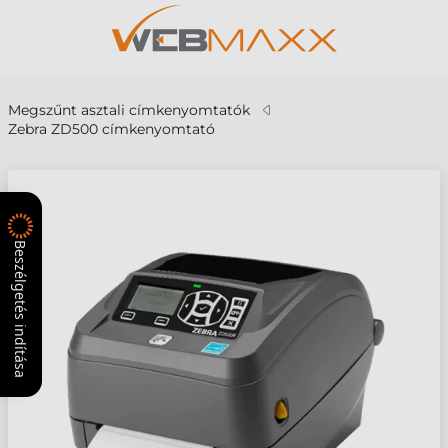
Megszűnt asztali címkenyomtatók
Zebra ZD500 címkenyomtató
Beszélgetés indítása