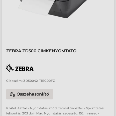
ZEBRA ZD500 CÍMKENYOMTATÓ
Cikkszám:
ZD50042-T1EC00FZ
Összehasonlító
Kivitel: Asztali • Nyomtatási mód: Termál transzfer • Nyomtatási
felbontás: 203 dpi • Max. Nyomtatási sebesség: 152 mm/sec •