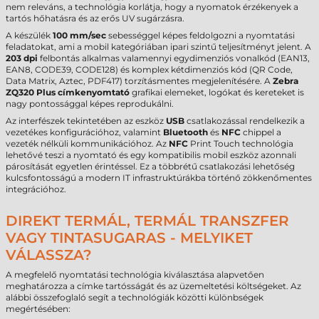
nem releváns, a technológia korlátja, hogy a nyomatok érzékenyek a
tartós hőhatásra és az erős UV sugárzásra.
A készülék
100 mm/sec
sebességgel képes feldolgozni a nyomtatási
feladatokat, ami a mobil kategóriában ipari szintű teljesítményt jelent. A
203 dpi
felbontás alkalmas valamennyi egydimenziós vonalkód (EAN13,
EAN8, CODE39, CODE128) és komplex kétdimenziós kód (QR Code,
Data Matrix, Aztec, PDF417) torzításmentes megjelenítésére. A
Zebra
ZQ320 Plus címkenyomtató
grafikai elemeket, logókat és kereteket is
nagy pontossággal képes reprodukálni.
Az interfészek tekintetében az eszköz
USB
csatlakozással rendelkezik a
vezetékes konfigurációhoz, valamint
Bluetooth
és
NFC
chippel a
vezeték nélküli kommunikációhoz. Az
NFC
Print Touch technológia
lehetővé teszi a nyomtató és egy kompatibilis mobil eszköz azonnali
párosítását egyetlen érintéssel. Ez a többrétű csatlakozási lehetőség
kulcsfontosságú a modern IT infrastruktúrákba történő zökkenőmentes
integrációhoz.
DIREKT TERMÁL, TERMÁL TRANSZFER
VAGY TINTASUGARAS - MELYIKET
VÁLASSZA?
A megfelelő nyomtatási technológia kiválasztása alapvetően
meghatározza a címke tartósságát és az üzemeltetési költségeket. Az
alábbi összefoglaló segít a technológiák közötti különbségek
megértésében: