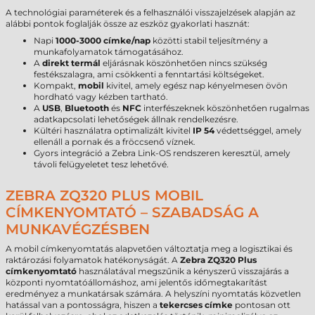
A technológiai paraméterek és a felhasználói visszajelzések alapján az
alábbi pontok foglalják össze az eszköz gyakorlati hasznát:
Napi
1000-3000 címke/nap
közötti stabil teljesítmény a
munkafolyamatok támogatásához.
A
direkt termál
eljárásnak köszönhetően nincs szükség
festékszalagra, ami csökkenti a fenntartási költségeket.
Kompakt,
mobil
kivitel, amely egész nap kényelmesen övön
hordható vagy kézben tartható.
A
USB
,
Bluetooth
és
NFC
interfészeknek köszönhetően rugalmas
adatkapcsolati lehetőségek állnak rendelkezésre.
Kültéri használatra optimalizált kivitel
IP 54
védettséggel, amely
ellenáll a pornak és a fröccsenő víznek.
Gyors integráció a Zebra Link-OS rendszeren keresztül, amely
távoli felügyeletet tesz lehetővé.
ZEBRA ZQ320 PLUS MOBIL
CÍMKENYOMTATÓ – SZABADSÁG A
MUNKAVÉGZÉSBEN
A mobil címkenyomtatás alapvetően változtatja meg a logisztikai és
raktározási folyamatok hatékonyságát. A
Zebra ZQ320 Plus
címkenyomtató
használatával megszűnik a kényszerű visszajárás a
központi nyomtatóállomáshoz, ami jelentős időmegtakarítást
eredményez a munkatársak számára. A helyszíni nyomtatás közvetlen
hatással van a pontosságra, hiszen a
tekercses címke
pontosan ott