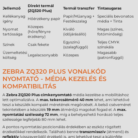
Direkt termál
Jellemző
Termál transzfer
Tintasugaras
(ZQ320 Plus)
Kellékanyag
Papír/Műanyag +
Speciális bevonatos
Hőérzékeny papír
igény
Festékszalag
média + Tinta
Közepes
Nyomat
Kiváló
Magas (színes,
(hőre/fényre
tartóssága
(időjárásálló)
fotóminőség)
érzékeny)
Egyszínű
Teljes CMYK
Színek
Csak fekete
(szalagfüggő)
színskála
Üzemeltetési
Magasabb
Legalacsonyabb
Közepes
költség
(patronfüggő)
ZEBRA ZQ320 PLUS VONALKÓD
NYOMTATÓ - MÉDIA KEZELÉS ÉS
KOMPATIBILITÁS
A
Zebra ZQ320 Plus címkenyomtató
média kezelése a mobilitáshoz
lett optimalizálva. A
max. tekercsátmérő
40 mm
lehet, ami lehetővé
teszi a készülék kompakt méretének megőrzését. A belső cséveméret
tekintetében a készülék
19 mm
átmérőjű magokat fogad el. A
max.
nyomtatási szélesség
72 mm
, míg a behelyezhető hordozó teljes
szélessége legfeljebb 80 mm lehet.
A pontos nyomtatási pozicionálás érdekében az eszköz rögzített
érzékelőkkel rendelkezik. Található benne
transzmisszív
(átmenő) és
reflektív
(visszaverődő) érzékelő is, ami lehetővé teszi a különféle