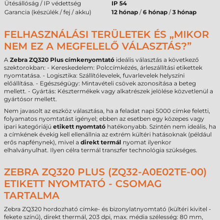
Ütésállóság / IP védettség
IP 54
Garancia (készülék / fej / akku)
12 hónap
/
6 hónap
/
3 hónap
FELHASZNÁLÁSI TERÜLETEK ÉS „MIKOR
NEM EZ A MEGFELELŐ VÁLASZTÁS?”
A
Zebra ZQ320 Plus címkenyomtató
ideális választás a következő
szektorokban: - Kereskedelem: Polccímkézés, árleszállítási etikettek
nyomtatása. - Logisztika: Szállítólevelek, fuvarlevelek helyszíni
előállítása. - Egészségügy: Mintavételi csövek azonosítása a beteg
mellett. - Gyártás: Késztermékek vagy alkatrészek jelölése közvetlenül a
gyártósor mellett.
Nem javasolt az eszköz választása, ha a feladat napi 5000 címke feletti,
folyamatos nyomtatást igényel; ebben az esetben egy közepes vagy
ipari kategóriájú
etikett nyomtató
hatékonyabb. Szintén nem ideális, ha
a címkének évekig kell ellenállnia az extrém kültéri hatásoknak (például
erős napfénynek), mivel a
direkt termál
nyomat ilyenkor
elhalványulhat. Ilyen célra termál transzfer technológia szükséges.
ZEBRA ZQ320 PLUS (ZQ32-A0E02TE-00)
ETIKETT NYOMTATÓ - CSOMAG
TARTALMA
Zebra ZQ320 hordozható címke- és bizonylatnyomtató (kültéri kivitel -
fekete színű), direkt thermál, 203 dpi, max. média szélesség: 80 mm,