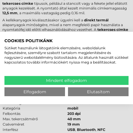
tekercses címke
típusok, például a stancolt vagy a fekete jellel ellátott
anyagok kezelését. A nyomtató által kezelt minimális címkemagasság
12,5 mm
, a maximális vastagság pedig 0,16 mil.
A kellékanyagok kiválasztásakor ügyelni kell a
direkt termál
alapanyagok minőségére, mivel a nem megfelelő papír használata a
nyomtatófej idő előtti elhasználódásához vezethet. A
tekercses címke
raktári kínálatunkat
érdemes áttekinteni a pontos kompatibilitás
biztosítása érdekében, hiszen a mobil eszközökhöz speciális méretű
COOKIES POLITIKÁNK
tekercsekre van szükség.
Sütiket használunk látogatóink elemzésére, weboldalunk
fejlesztésére, személyre szabott tartalom megjelenítésére és
ZEBRA ZQ320 PLUS CÍMKENYOMTATÓ -
nagyszerű weboldalélmény biztosítására. Az általunk használt sütikkel
kapcsolatos további információkért nyissa meg a beállításokat.
MŰSZAKI PARAMÉTEREK
Az alábbi táblázat tartalmazza a
Zebra ZQ320 Plus
legfontosabb
specifikációit a pontos technológiai döntés támogatásához:
Mindent elfogadom
Paraméter
Érték
Elfogadom
Elutasítom
Márka
Zebra
Modell
ZQ320 Plus
Technológia
direkt termál
Kategória
mobil
Felbontás
203 dpi
Max. tekercsátmérő
40 mm
Cséveméret
19 mm
Interfész
USB
,
Bluetooth
,
NFC