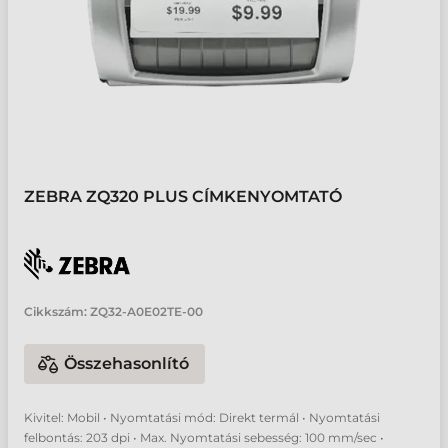
ZEBRA ZQ320 PLUS CÍMKENYOMTATÓ
Cikkszám:
ZQ32-A0E02TE-00
Összehasonlító
Kivitel: Mobil • Nyomtatási mód: Direkt termál • Nyomtatási
felbontás: 203 dpi • Max. Nyomtatási sebesség: 100 mm/sec •