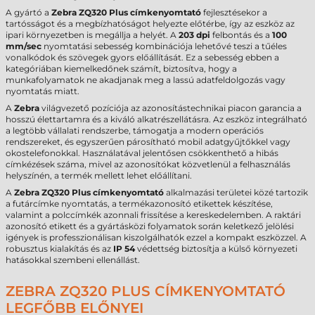
A gyártó a
Zebra ZQ320 Plus címkenyomtató
fejlesztésekor a
tartósságot és a megbízhatóságot helyezte előtérbe, így az eszköz az
ipari környezetben is megállja a helyét. A
203 dpi
felbontás és a
100
mm/sec
nyomtatási sebesség kombinációja lehetővé teszi a tűéles
vonalkódok és szövegek gyors előállítását. Ez a sebesség ebben a
kategóriában kiemelkedőnek számít, biztosítva, hogy a
munkafolyamatok ne akadjanak meg a lassú adatfeldolgozás vagy
nyomtatás miatt.
A
Zebra
világvezető pozíciója az azonosítástechnikai piacon garancia a
hosszú élettartamra és a kiváló alkatrészellátásra. Az eszköz integrálható
a legtöbb vállalati rendszerbe, támogatja a modern operációs
rendszereket, és egyszerűen párosítható mobil adatgyűjtőkkel vagy
okostelefonokkal. Használatával jelentősen csökkenthető a hibás
címkézések száma, mivel az azonosítókat közvetlenül a felhasználás
helyszínén, a termék mellett lehet előállítani.
A
Zebra ZQ320 Plus címkenyomtató
alkalmazási területei közé tartozik
a futárcímke nyomtatás, a termékazonosító etikettek készítése,
valamint a polccímkék azonnali frissítése a kereskedelemben. A raktári
azonosító etikett és a gyártásközi folyamatok során keletkező jelölési
igények is professzionálisan kiszolgálhatók ezzel a kompakt eszközzel. A
robusztus kialakítás és az
IP 54
védettség biztosítja a külső környezeti
hatásokkal szembeni ellenállást.
ZEBRA ZQ320 PLUS CÍMKENYOMTATÓ
LEGFŐBB ELŐNYEI