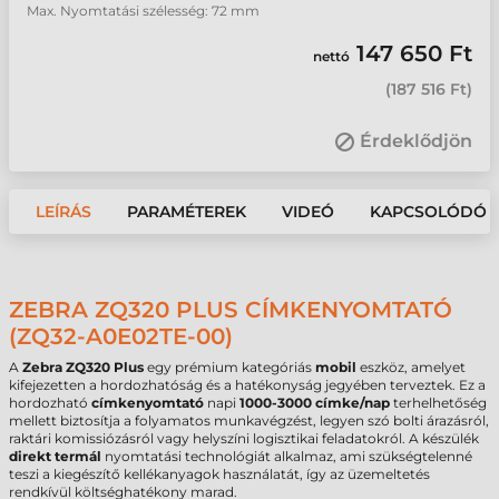
Max. Nyomtatási szélesség: 72 mm
147 650 Ft
nettó
(
187 516 Ft
)
Érdeklődjön
LEÍRÁS
PARAMÉTEREK
VIDEÓ
KAPCSOLÓDÓ 
ZEBRA ZQ320 PLUS CÍMKENYOMTATÓ
(ZQ32-A0E02TE-00)
A
Zebra ZQ320 Plus
egy prémium kategóriás
mobil
eszköz, amelyet
kifejezetten a hordozhatóság és a hatékonyság jegyében terveztek. Ez a
hordozható
címkenyomtató
napi
1000-3000 címke/nap
terhelhetőség
mellett biztosítja a folyamatos munkavégzést, legyen szó bolti árazásról,
raktári komissiózásról vagy helyszíni logisztikai feladatokról. A készülék
direkt termál
nyomtatási technológiát alkalmaz, ami szükségtelenné
teszi a kiegészítő kellékanyagok használatát, így az üzemeltetés
rendkívül költséghatékony marad.