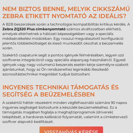
NEM BIZTOS BENNE, MELYIK CIKKSZÁMÚ
ZEBRA ETIKETT NYOMTATÓ AZ IDEÁLIS?
A B2B beszerzések során a technológiai kompatibilitás kritikus kérdés. A
Zebra ZQ320 Plus címkenyomtató
számos alváltozatban elérhető,
amelyek eltérhetnek a hálózati képességekben vagy a speciális
médiaérzékelési módokban. Egy rosszul megválasztott konfiguráció
jelentős többletköltséget és kieső munkaidőt okozhat a beüzemelés
során.
Szakértő csapatunk segít a pontos igények felmérésében, legyen szó
szoftveres integrációról vagy speciális alapanyag-használatról. Egyedi
igények vagy nagy volumenű beszerzés esetén kérje személyre szabott
ajánlatunkat, hogy az Ön rendszereihez leginkább illeszkedő
azonosítástechnikai megoldást tudjuk biztosítani.
INGYENES TECHNIKAI TÁMOGATÁS ÉS
SEGÍTSÉG A BEÜZEMELÉSBEN
A szakértői háttér részeként minden végfelhasználó számára 90 napos
ingyenes segítséget biztosítunk a készülék beüzemeléséhez. Ez a
támogatás magában foglalja a meghajtóprogramok (driverek)
telepítését, a hardveres kalibráció folyamatát, valamint a címketervező
szoftver alapvető beállításait.
VISSZAHÍVÁS KÉRÉSE