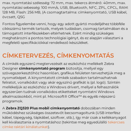
max. nyomtatási szélesség: 72 mm, max. tekercs átmérő: 40mm, max.
nyomtatási sebesség: 100 mm/s, USB, Bluetooth, NFC, ZPL, CPCL, RAM:
128 MB, Flash: 256 MB, (A csomagtartalma: címkenyomtató, USB kábel,
övcsatt, QSG
Fontos figyelembe venni, hogy egy adott gyártó modelljéhez többféle
cikkszámú termék tartozik, melyek tudásban, csomag tartalmában és a
támogatott interfészekben eltérhetnek. Ezért mindig szükséges
meghatározni a pontos technológiai igényt, és ez alapján választani a
megfelelő specifikációkkal rendelkező készüléket.
CÍMKETERVEZÉS, CÍMKENYOMTATÁS
A címkék egyszerű megtervezését az eszközhöz mellékelt Zebra
Designer
címkenyomtató program
biztosítja, mellyel egy
szövegszerkesztőhöz hasonlóan, grafikus felületen tervezhetjük meg a
nyomatképet. A kinyomtatott címkék szabadon tartalmazhatnak
feliratot, vonalkódot vagy akár egyszínű grafikát is (pl. logó). Szintén
mellékeljük az eszközhöz a Windows drivert, mellyel a felhasználók
egyszerűen tudnak vonalkódos etiketteket nyomtatni Windows
alkalmazásokból, mint pl. Microsoft® Office™ és egyéb népszerű
programok.
A
Zebra ZQ320 Plus mobil címkenyomtató
dobozában minden
működéshez szükséges összetevőt becsomagoltunk (USB interfész
kábel, tápegység, tápkábel, szoftver, stb.), így már csak a kellékanyagot
kell kiválasztania a nyomtatáshoz (tekintse meg egyedülálló
tekercses
címke raktári kínálatunkat
).