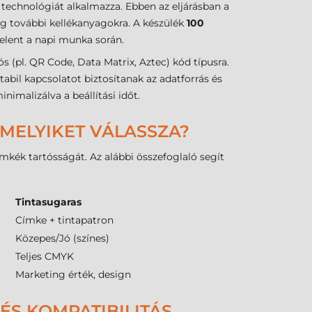
technológiát alkalmazza. Ebben az eljárásban a
ég további kellékanyagokra. A készülék
100
elent a napi munka során.
(pl. QR Code, Data Matrix, Aztec) kód típusra.
abil kapcsolatot biztosítanak az adatforrás és
nimalizálva a beállítási időt.
 MELYIKET VÁLASSZA?
kék tartósságát. Az alábbi összefoglaló segít
Tintasugaras
Címke + tintapatron
Közepes/Jó (színes)
Teljes CMYK
Marketing érték, design
ÉS KOMPATIBILITÁS