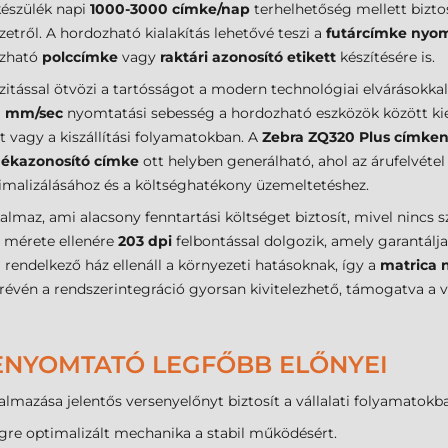
készülék napi
1000-3000 címke/nap
terhelhetőség mellett biztos
etről. A hordozható kialakítás lehetővé teszi a
futárcímke nyo
azható
polccímke
vagy
raktári azonosító etikett
készítésére is.
itással ötvözi a tartósságot a modern technológiai elvárásokkal
0 mm/sec
nyomtatási sebesség a hordozható eszközök között ki
vagy a kiszállítási folyamatokban. A
Zebra ZQ320 Plus címke
ékazonosító címke
ott helyben generálható, ahol az árufelvétel
imalizálásához és a költséghatékony üzemeltetéshez.
almaz, ami alacsony fenntartási költséget biztosít, mivel nincs 
mérete ellenére
203 dpi
felbontással dolgozik, amely garantálj
rendelkező ház ellenáll a környezeti hatásoknak, így a
matrica 
n a rendszerintegráció gyorsan kivitelezhető, támogatva a válla
ENYOMTATÓ LEGFŐBB ELŐNYEI
lmazása jelentős versenyelőnyt biztosít a vállalati folyamatok
gre optimalizált mechanika a stabil működésért.