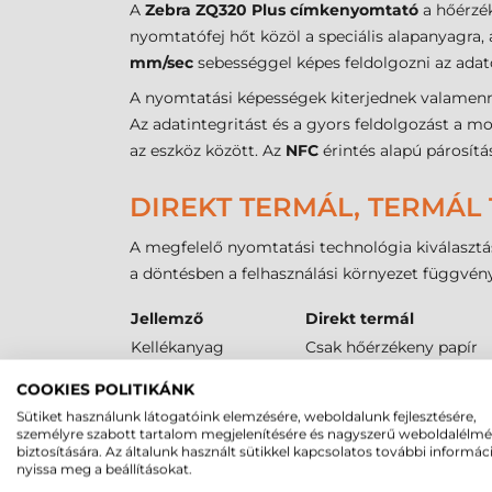
A
Zebra ZQ320 Plus címkenyomtató
a hőérzék
nyomtatófej hőt közöl a speciális alapanyagra,
mm/sec
sebességgel képes feldolgozni az ada
A nyomtatási képességek kiterjednek valamenny
Az adatintegritást és a gyors feldolgozást a 
az eszköz között. Az
NFC
érintés alapú párosítá
DIREKT TERMÁL, TERMÁL 
A megfelelő nyomtatási technológia kiválasztá
a döntésben a felhasználási környezet függvén
Jellemző
Direkt termál
Kellékanyag
Csak hőérzékeny papír
Tartósság
Korlátozott (hőre érzék
COOKIES POLITIKÁNK
Szín
Fekete
Sütiket használunk látogatóink elemzésére, weboldalunk fejlesztésére,
B2B előny
Alacsony költség, mobil
személyre szabott tartalom megjelenítésére és nagyszerű weboldalélm
biztosítására. Az általunk használt sütikkel kapcsolatos további informác
nyissa meg a beállításokat.
ZEBRA ZQ320 PLUS VONA