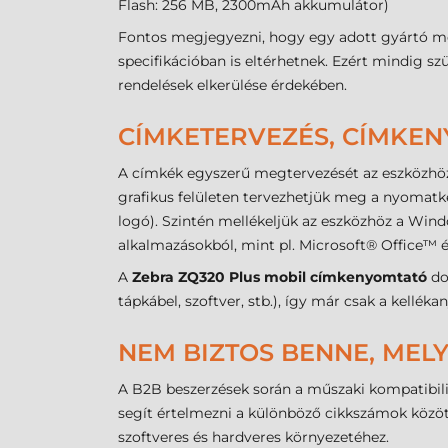
Flash: 256 MB, 2300mAh akkumulátor)
Fontos megjegyezni, hogy egy adott gyártó mo
specifikációban is eltérhetnek. Ezért mindig sz
rendelések elkerülése érdekében.
CÍMKETERVEZÉS, CÍMKE
A címkék egyszerű megtervezését az eszközhöz
grafikus felületen tervezhetjük meg a nyomatké
logó). Szintén mellékeljük az eszközhöz a Win
alkalmazásokból, mint pl. Microsoft® Office™
A
Zebra ZQ320 Plus mobil címkenyomtató
do
tápkábel, szoftver, stb.), így már csak a kellé
NEM BIZTOS BENNE, MELY
A B2B beszerzések során a műszaki kompatibili
segít értelmezni a különböző cikkszámok között
szoftveres és hardveres környezetéhez.