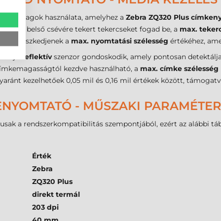
kellékanyagok használata, amelyhez a
Zebra ZQ320 Plus címken
méretű belső csévére tekert tekercseket fogad be, a
max. teker
tei illeszkedjenek a
max. nyomtatási szélesség
értékéhez, ame
íciójú
reflektív
szenzor gondoskodik, amely pontosan detektálja 
ímkemagasságtól kezdve használható, a
max. címke szélesség
ánt kezelhetőek 0,05 mil és 0,16 mil értékek között, támogatva 
ENYOMTATÓ - MŰSZAKI PARAMÉTE
ikusak a rendszerkompatibilitás szempontjából, ezért az alábbi 
Érték
Zebra
ZQ320 Plus
direkt termál
203 dpi
40 mm