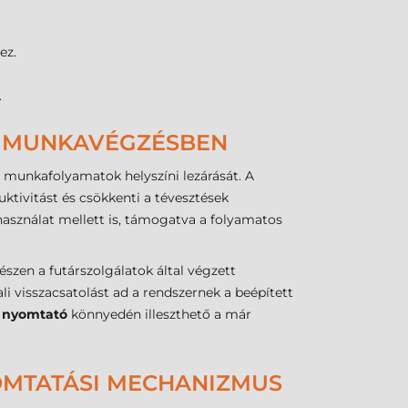
ez.
.
A MUNKAVÉGZÉSBEN
a munkafolyamatok helyszíni lezárását. A
ktivitást és csökkenti a tévesztések
használat mellett is, támogatva a folyamatos
szen a futárszolgálatok által végzett
li visszacsatolást ad a rendszernek a beépített
t nyomtató
könnyedén illeszthető a már
OMTATÁSI MECHANIZMUS