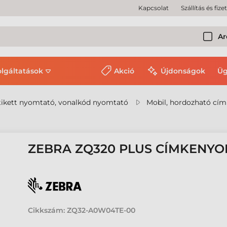
Kapcsolat
Szállítás és fize
Ar
olgáltatások
Akció
Újdonságok
Üg
ikett nyomtató, vonalkód nyomtató
Mobil, hordozható cí
ZEBRA ZQ320 PLUS CÍMKENY
Cikkszám:
ZQ32-A0W04TE-00