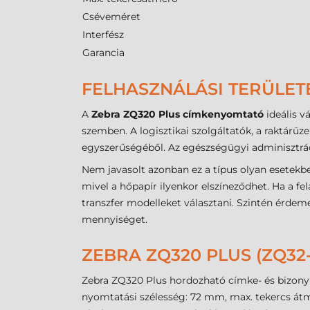
Cséveméret
Interfész
Garancia
FELHASZNÁLÁSI TERÜLET
A
Zebra ZQ320 Plus címkenyomtató
ideális v
szemben. A logisztikai szolgáltatók, a raktárü
egyszerűségéből. Az egészségügyi adminisztrác
Nem javasolt azonban ez a típus olyan esetekbe
mivel a hőpapír ilyenkor elszíneződhet. Ha a fel
transzfer modelleket választani. Szintén érde
mennyiséget.
ZEBRA ZQ320 PLUS (ZQ32
Zebra ZQ320 Plus hordozható címke- és bizonyla
nyomtatási szélesség: 72 mm, max. tekercs átm