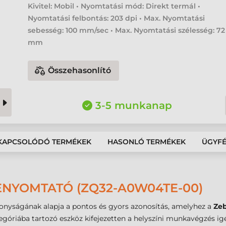
Kivitel: Mobil • Nyomtatási mód: Direkt termál •
Nyomtatási felbontás: 203 dpi • Max. Nyomtatási
sebesség: 100 mm/sec • Max. Nyomtatási szélesség: 72
mm
Összehasonlító
3-5 munkanap
KAPCSOLÓDÓ TERMÉKEK
HASONLÓ TERMÉKEK
ÜGYF
ENYOMTATÓ (ZQ32-A0W04TE-00)
konyságának alapja a pontos és gyors azonosítás, amelyhez a
Zeb
góriába tartozó eszköz kifejezetten a helyszíni munkavégzés igé