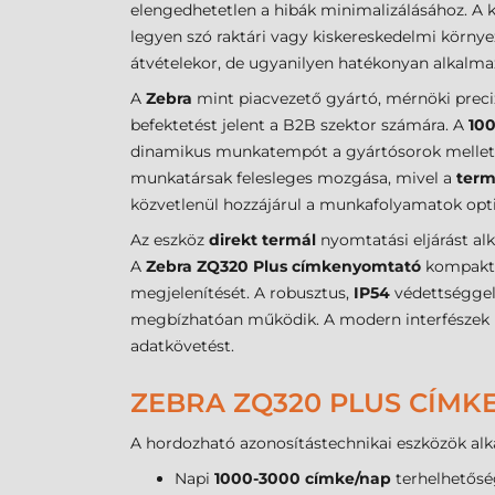
elengedhetetlen a hibák minimalizálásához. A 
legyen szó raktári vagy kiskereskedelmi környez
átvételekor, de ugyanilyen hatékonyan alkalm
A
Zebra
mint piacvezető gyártó, mérnöki preciz
befektetést jelent a B2B szektor számára. A
10
dinamikus munkatempót a gyártósorok mellett 
munkatársak felesleges mozgása, mivel a
term
közvetlenül hozzájárul a munkafolyamatok opt
Az eszköz
direkt termál
nyomtatási eljárást alk
A
Zebra ZQ320 Plus címkenyomtató
kompakt 
megjelenítését. A robusztus,
IP54
védettséggel 
megbízhatóan működik. A modern interfészek révé
adatkövetést.
ZEBRA ZQ320 PLUS CÍMK
A hordozható azonosítástechnikai eszközök alka
Napi
1000-3000 címke/nap
terhelhetősé