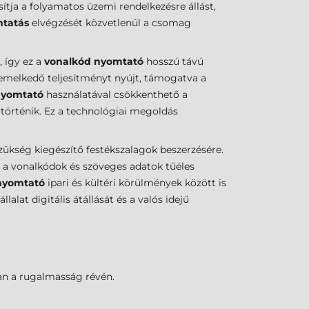
ítja a folyamatos üzemi rendelkezésre állást,
mtatás
elvégzését közvetlenül a csomag
, így ez a
vonalkód nyomtató
hosszú távú
emelkedő teljesítményt nyújt, támogatva a
nyomtató
használatával csökkenthető a
 történik. Ez a technológiai megoldás
szükség kiegészítő festékszalagok beszerzésére.
a a vonalkódok és szöveges adatok tűéles
nyomtató
ipari és kültéri körülmények között is
lat digitális átállását és a valós idejű
ban a rugalmasság révén.