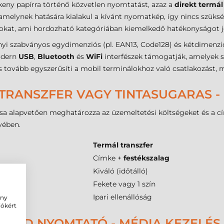
eny papírra történő közvetlen nyomtatást, azaz a
direkt termál
 amelynek hatására kialakul a kívánt nyomatkép, így nincs szüks
tokat, ami hordozható kategóriában kiemelkedő hatékonyságot j
i szabványos egydimenziós (pl. EAN13, Code128) és kétdimenziós 
modern
USB
,
Bluetooth
és
WiFi
interfészek támogatják, amelyek st
s tovább egyszerűsíti a mobil terminálokhoz való csatlakozást, mi
TRANSZFER VAGY TINTASUGARAS -
sa alapvetően meghatározza az üzemeltetési költségeket és a cím
yében.
Termál transzfer
Címke +
festékszalag
eny)
Kiváló (időtálló)
Fekete vagy 1 szín
itás
Ipari ellenállóság
ény
iókért
LKÓD NYOMTATÓ - MÉDIA KEZELÉS 