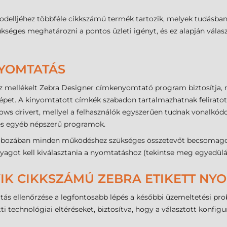
delljéhez többféle cikkszámú termék tartozik, melyek tudásban
ükséges meghatározni a pontos üzleti igényt, és ez alapján vála
NYOMTATÁS
 mellékelt Zebra Designer címkenyomtató program biztosítja, 
pet. A kinyomtatott címkék szabadon tartalmazhatnak feliratot, 
dows drivert, mellyel a felhasználók egyszerűen tudnak vonalkó
 és egyéb népszerű programok.
bozában minden működéshez szükséges összetevőt becsomagoltu
kanyagot kell kiválasztania a nyomtatáshoz (tekintse meg egyedül
IK CIKKSZÁMÚ ZEBRA ETIKETT NYO
tás ellenőrzése a legfontosabb lépés a későbbi üzemeltetési p
i technológiai eltéréseket, biztosítva, hogy a választott konfig