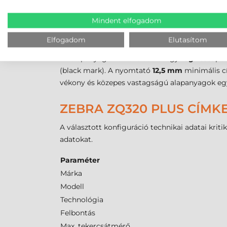
A precíz nyomtatás alapfeltétele a megfelelő 
Mindent elfogadom
paraméterekkel rendelkezik. A készülék
19 mm
Elfogadom
Elutasítom
figyelembe venni, hogy a
tekercses címke
mére
Az alapanyagok érzékeléséről egy
rögzített
poz
(black mark). A nyomtató
12,5 mm
minimális c
vékony és közepes vastagságú alapanyagok egyar
ZEBRA ZQ320 PLUS CÍMK
A választott konfiguráció technikai adatai krit
adatokat.
Paraméter
Márka
Modell
Technológia
Felbontás
Max. tekercsátmérő