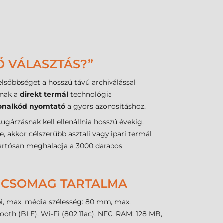
Ő VÁLASZTÁS?”
 elsőbbséget a hosszú távú archiválással
tnak a
direkt termál
technológia
onalkód nyomtató
a gyors azonosításhoz.
gárzásnak kell ellenállnia hosszú évekig,
e, akkor célszerűbb asztali vagy ipari termál
tartósan meghaladja a 3000 darabos
 - CSOMAG TARTALMA
dpi, max. média szélesség: 80 mm, max.
th (BLE), Wi-Fi (802.11ac), NFC, RAM: 128 MB,