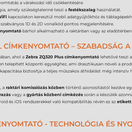
omtatás a várakozási idő csökkentésére.
ia, amely szükségtelenné teszi a
festékszalag
használatát.
iFi
kapcsolaton keresztül mobil adatgyűjtőkhöz és táblagépekh
 szabványos 1D és 2D vonalkód pontos megjelenítésére.
nyomtató
bárhol alkalmazható a raktárban vagy az eladótérben
IL CÍMKENYOMTATÓ – SZABADSÁG 
kában, ahol a
Zebra ZQ320 Plus címkenyomtató
lehetővé teszi 
n telepített központi egységhez, ami drasztikusan növeli a produ
kapacitása biztosítja a teljes műszakos áthidalást még intenzív 
, a
raktári komissiózás közben
történő azonosítástól kezdve egé
razás
vagy a
gyártás közbeni címkézés
során a készülék azonna
id és iOS rendszerekkel való kompatibilitás révén ez az
etiket
ENYOMTATÓ - TECHNOLÓGIA ÉS NY