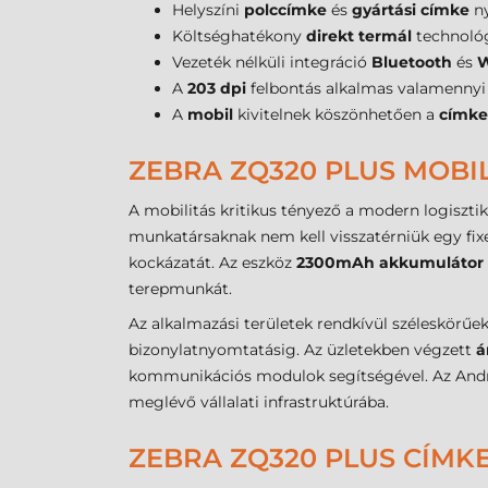
Helyszíni
polccímke
és
gyártási címke
ny
Költséghatékony
direkt termál
technológ
Vezeték nélküli integráció
Bluetooth
és
W
A
203 dpi
felbontás alkalmas valamennyi
A
mobil
kivitelnek köszönhetően a
címke
ZEBRA ZQ320 PLUS MOB
A mobilitás kritikus tényező a modern logiszti
munkatársaknak nem kell visszatérniük egy fixe
kockázatát. Az eszköz
2300mAh akkumulátor
terepmunkát.
Az alkalmazási területek rendkívül széleskörűek
bizonylatnyomtatásig. Az üzletekben végzett
á
kommunikációs modulok segítségével. Az Andro
meglévő vállalati infrastruktúrába.
ZEBRA ZQ320 PLUS CÍMK