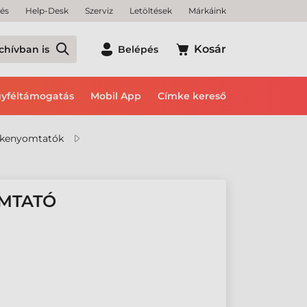
tés
Help-Desk
Szerviz
Letöltések
Márkáink
Kosár
chívban is
Belépés
yféltámogatás
Mobil App
Címke kereső
mkenyomtatók
OMTATÓ