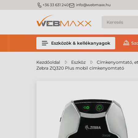
m_phone
m_email
+36 33 631 240
info@webmaxx.hu
Eszközök & kellékanyagok
Sz
Kezdőoldal
Eszköz
Címkenyomtató, et
Zebra ZQ320 Plus mobil címkenyomtató