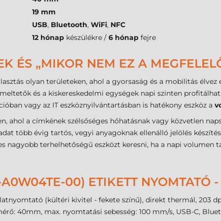
19 mm
USB
,
Bluetooth
,
WiFi
,
NFC
12 hónap
készülékre /
6 hónap
fejre
EK ÉS „MIKOR NEM EZ A MEGFELEL
álasztás olyan területeken, ahol a gyorsaság és a mobilitás élvez
zemeltetők és a kiskereskedelmi egységek napi szinten profitálha
ióban vagy az IT eszköznyilvántartásban is hatékony eszköz a
v
n, ahol a címkének szélsőséges hőhatásnak vagy közvetlen napsu
adat több évig tartós, vegyi anyagoknak ellenálló jelölés készítés
mes nagyobb terhelhetőségű eszközt keresni, ha a napi volumen 
-A0W04TE-00) ETIKETT NYOMTATÓ
tnyomtató (kültéri kivitel - fekete színű), direkt thermál, 203 
érő: 40mm, max. nyomtatási sebesség: 100 mm/s, USB-C, Bluetoo