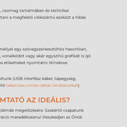
, csomag tartalmában és technikai
sztani a megfelelő cikkszámú eszközt a hibás
mellyel egy szövegszerkesztőhöz hasonlóan,
vonalkódot vagy akár egyszínű grafikát is (pl.
dos etiketteket nyomtatni Windows
nk (USB interfész kábel, tápegység,
álló
tekercses címke raktári kínálatunkat
).
MTATÓ AZ IDEÁLIS?
roblémák megelőzésére. Szakértő csapatunk
uráció maradéktalanul illeszkedjen az Önök