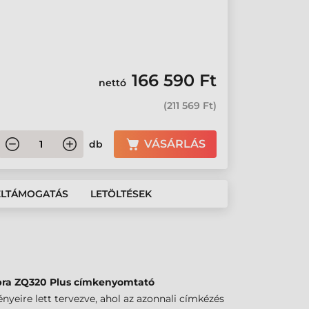
166 590 Ft
nettó
(
211 569 Ft
)
VÁSÁRLÁS
db
ÉLTÁMOGATÁS
LETÖLTÉSEK
ra ZQ320 Plus címkenyomtató
nyeire lett tervezve, ahol az azonnali címkézés