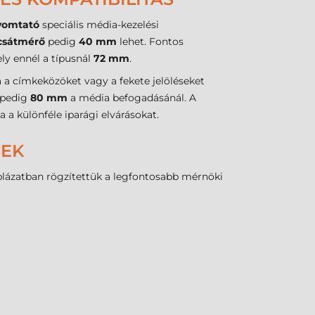
yomtató
speciális média-kezelési
csátmérő
pedig
40 mm
lehet. Fontos
ly ennél a típusnál
72 mm
.
a címkeközöket vagy a fekete jelöléseket
pedig
80 mm
a média befogadásánál. A
a különféle iparági elvárásokat.
REK
táblázatban rögzítettük a legfontosabb mérnöki