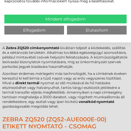
kapcsolatos további információkért nyissa meg a beállításokat.
Max. tekercsátmérő
57 mm
Cséveméret
19 mm
Interfész
USB
,
Bluetooth
Mindent elfogadom
Garancia
12 hónap (készülék)
Elfogadom
Elutasítom
FELHASZNÁLÁSI TERÜLETEK ÉS „MIKOR
NEM EZ A MEGFELELŐ VÁLASZTÁS?”
A
Zebra ZQ520 címkenyomtató
kiválóan teljesít a közlekedés, szállítás
és a raktározás területén. Alkalmas továbbá egészségügyi azonosításra,
például mintavételi csövek helyszíni feliratozására. A közműszolgáltatók
leolvasási bizonylatok nyomtatására, míg az önkormányzati szervek
parkolási jegyek kiadására használhatják.
Azonban érdemes mérlegelni más technológiát, ha a címkének éveken
keresztül ki kell bírnia a tűző napot vagy az erős vegyszeres tisztítást.
Mivel a
direkt termál
nyomat az idő múlásával és hő hatására
elszíneződhet vagy halványulhat, tartós tárgyi eszközök jelölésére a
termál transzfer eljárás megfelelőbb. Amennyiben a napi címkeigény
tartósan meghaladja a 3000 darabot, vagy rögzített munkaállomás áll
rendelkezésre, egy asztali vagy ipari kivitelű
vonalkód nyomtató
gazdaságosabb megoldás lehet.
ZEBRA ZQ520 (ZQ52-AUE000E-00)
ETIKETT NYOMTATÓ - CSOMAG