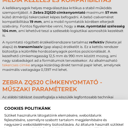
MÉDIA KEZELÉS ÉS KOMPATIBILITÁS
A kellékanyagok helyes megválasztása kritikus a stabil működés
szempontjából. A
Zebra ZQ520 címkenyomtató
maximum
57 mm
külső átmérőjű tekercseket képes befogadni. A belső cséveméret
kompatibilitása
19 mm
, ami a mobil nyomtatók körében elterjedt
szabvány. Fontos figyelembe venni, hogy a
max. nyomtatási szélesség
104 mm
, ami lehetővé teszi a szélesebb logisztikai azonosítók kezelését
is.
A nyomtató rögzített érzékelőrendszere tartalmaz
reflektív
(fekete jel
alapú) és
transzmisszív
(gap alapú) érzékelőt is. Ez a kettős rendszer
biztosítja a különféle hordozóanyagok pontos pozicionálását. A
kezelhető címkemagasság 12,5 mm és 990 mm között mozog, ami
nagy szabadságot ad a formátumok tervezésekor. Az alkalmazható
tekercses címke
anyaga kizárólag direkt termál papír lehet, amelynek
maximális vastagsága 0,1397 mil lehet.
ZEBRA ZQ520 CÍMKENYOMTATÓ -
MŰSZAKI PARAMÉTEREK
Az alábbi táblázat összefoglalja a készülék legfontosabb technikai
adatait a pontos döntéshozatal érdekében.
COOKIES POLITIKÁNK
Márka
Zebra
Sütiket használunk látogatóink elemzésére, weboldalunk
Modell
ZQ520
fejlesztésére, személyre szabott tartalom megjelenítésére és
Technológia
direkt termál
nagyszerű weboldalélmény biztosítására. Az általunk használt sütikkel
Felbontás
203 dpi