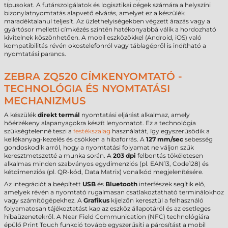
típusokat. A futárszolgálatok és logisztikai cégek számára a helyszíni
bizonylatnyomtatás alapvető elvárás, amelyet ez a készülék
maradéktalanul teljesít. Az üzlethelyiségekben végzett árazás vagy a
gyártósor melletti címkézés szintén hatékonyabbá válik a hordozható
kivitelnek köszönhetően. A mobil eszközökkel (Android, iOS) való
kompatibilitás révén okostelefonról vagy táblagépről is indítható a
nyomtatási parancs.
ZEBRA ZQ520 CÍMKENYOMTATÓ -
TECHNOLÓGIA ÉS NYOMTATÁSI
MECHANIZMUS
A készülék
direkt termál
nyomtatási eljárást alkalmaz, amely
hőérzékeny alapanyagokra készít lenyomatot. Ez a technológia
szükségtelenné teszi a
festékszalag
használatát, így egyszerűsödik a
kellékanyag-kezelés és csökken a hibaforrás. A
127 mm/sec
sebesség
gondoskodik arról, hogy a nyomtatási folyamat ne váljon szűk
keresztmetszetté a munka során. A
203 dpi
felbontás tökéletesen
alkalmas minden szabványos egydimenziós (pl. EAN13, Code128) és
kétdimenziós (pl. QR-kód, Data Matrix) vonalkód megjelenítésére.
Az integrációt a beépített
USB
és
Bluetooth
interfészek segítik elő,
amelyek révén a nyomtató rugalmasan csatlakoztatható terminálokhoz
vagy számítógépekhez. A
Grafikus
kijelzőn keresztül a felhasználó
folyamatosan tájékoztatást kap az eszköz állapotáról és az esetleges
hibaüzenetekről. A Near Field Communication (NFC) technológiára
épülő Print Touch funkció tovább egyszerűsíti a párosítást a mobil