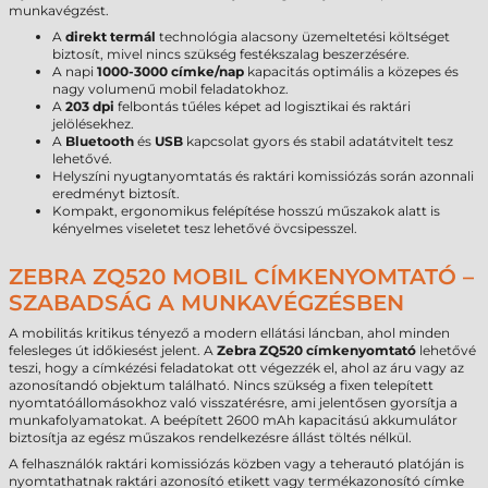
munkavégzést.
A
direkt termál
technológia alacsony üzemeltetési költséget
biztosít, mivel nincs szükség festékszalag beszerzésére.
A napi
1000-3000 címke/nap
kapacitás optimális a közepes és
nagy volumenű mobil feladatokhoz.
A
203 dpi
felbontás tűéles képet ad logisztikai és raktári
jelölésekhez.
A
Bluetooth
és
USB
kapcsolat gyors és stabil adatátvitelt tesz
lehetővé.
Helyszíni nyugtanyomtatás és raktári komissiózás során azonnali
eredményt biztosít.
Kompakt, ergonomikus felépítése hosszú műszakok alatt is
kényelmes viseletet tesz lehetővé övcsipesszel.
ZEBRA ZQ520 MOBIL CÍMKENYOMTATÓ –
SZABADSÁG A MUNKAVÉGZÉSBEN
A mobilitás kritikus tényező a modern ellátási láncban, ahol minden
felesleges út időkiesést jelent. A
Zebra ZQ520 címkenyomtató
lehetővé
teszi, hogy a címkézési feladatokat ott végezzék el, ahol az áru vagy az
azonosítandó objektum található. Nincs szükség a fixen telepített
nyomtatóállomásokhoz való visszatérésre, ami jelentősen gyorsítja a
munkafolyamatokat. A beépített 2600 mAh kapacitású akkumulátor
biztosítja az egész műszakos rendelkezésre állást töltés nélkül.
A felhasználók raktári komissiózás közben vagy a teherautó platóján is
nyomtathatnak raktári azonosító etikett vagy termékazonosító címke