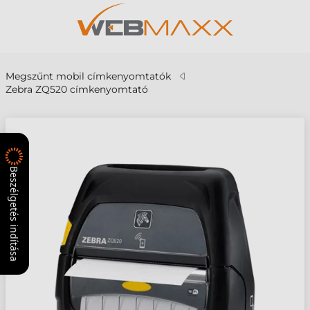
Megszűnt mobil címkenyomtatók
Zebra ZQ520 címkenyomtató
Beszélgetés indítása