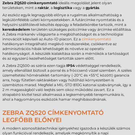
Zebra ZQ520 címkenyomtató
ideális megoldást jelent olyan
területeken, mint a
raktár
, a
logisztika
vagy a
gyártás
.
Az eszköz egyik legnagyobb előnye a rugalmas alkalmazhatóság a
legkülönfélébb üzleti környezetekben. A futárcímke nyomtatás és a
helyszíni szállítólevél készítés éppúgy a feladatkörébe tartozik, mint a
kereskedelem
területén szükséges polccímke vagy árcímke előállítása.
A Zebra márkanév világszerte a megbízhatóságot és a technológiai
innovációt képviseli az Auto-ID piacon. Ez a
címkenyomtató
hatékonyan integrálható meglévő rendszerekbe, csökkentve az
adminisztrációs hibák lehetőségét és növelve az operatív
hatékonyságot. A készülék kialakítása során a mérnökök a tartósságot
és az egyszerű kezelhetőséget tartották szem előtt.
A Zebra ZQ500-as széria ezen tagja
IP54
védettséggel rendelkezik,
amely ellenállást biztosít a porral és a fröccsenő vízzel szemben. A széles
üzemeltetési hőmérséklet-tartomány (-20°C és +55°C között) garancia
arra, hogy fűtetlen raktárakban vagy hűtőházi környezetben is
üzembiztos marad. Megfelel a MIL-STD 810G katonai szabványnak, így a
2 m magasságból való leejtés sem okoz működési zavart. Ez a
strapabíró kivitel teszi alkalmassá a legkeményebb terepmunkára is,
ahol a hagyományos eszközök hamar meghibásodnának.
ZEBRA ZQ520 CÍMKENYOMTATÓ
LEGFŐBB ELŐNYEI
A modern azonosítástechnikai igényekhez igazodva a készülék számos
olyan funkcióval rendelkezik, amelyek megkönnyítik a napi