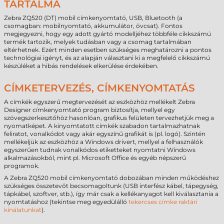
TARTALMA
Zebra ZQ520 (DT) mobil címkenyomtató, USB, Bluetooth (a
csomagban: mobilnyomtató, akkumulátor, övcsat). Fontos
megjegyezni, hogy egy adott gyártó modelljéhez többféle cikkszámú
termék tartozik, melyek tudásban vagy a csomag tartalmában
eltérhetnek. Ezért minden esetben szükséges meghatározni a pontos
technológiai igényt, és az alapján választani ki a megfelelő cikkszámú
készüléket a hibás rendelések elkerülése érdekében.
CÍMKETERVEZÉS, CÍMKENYOMTATÁS
A címkék egyszerű megtervezését az eszközhöz mellékelt Zebra
Designer címkenyomtató program biztosítja, mellyel egy
szövegszerkesztőhöz hasonlóan, grafikus felületen tervezhetjük meg a
nyomatképet. A kinyomtatott címkék szabadon tartalmazhatnak
feliratot, vonalkódot vagy akár egyszínű grafikát is (pl. logó). Szintén
mellékeljük az eszközhöz a Windows drivert, mellyel a felhasználók
egyszerűen tudnak vonalkódos etiketteket nyomtatni Windows
alkalmazásokból, mint pl. Microsoft Office és egyéb népszerű
programok.
A Zebra ZQ520 mobil címkenyomtató dobozában minden működéshez
szükséges összetevőt becsomagoltunk (USB interfész kábel, tápegység,
tápkábel, szoftver, stb.), így már csak a kellékanyagot kell kiválasztania a
nyomtatáshoz (tekintse meg egyedülálló
tekercses címke raktári
kínálatunkat
).