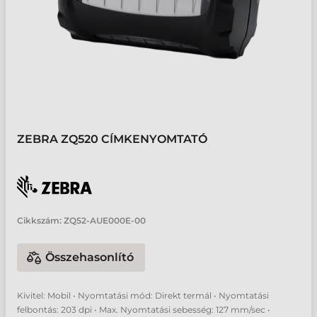
ZEBRA ZQ520 CÍMKENYOMTATÓ
Cikkszám:
ZQ52-AUE000E-00
Összehasonlító
Kivitel: Mobil • Nyomtatási mód: Direkt termál • Nyomtatási
felbontás: 203 dpi • Max. Nyomtatási sebesség: 127 mm/sec •