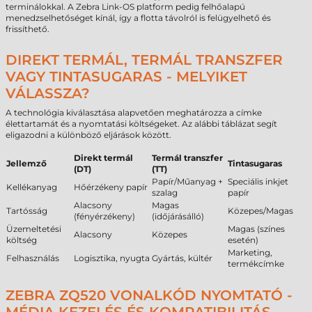
terminálokkal. A Zebra Link-OS platform pedig felhőalapú
menedzselhetőséget kínál, így a flotta távolról is felügyelhető és
frissíthető.
DIREKT TERMÁL, TERMÁL TRANSZFER
VAGY TINTASUGARAS - MELYIKET
VÁLASSZA?
A technológia kiválasztása alapvetően meghatározza a címke
élettartamát és a nyomtatási költségeket. Az alábbi táblázat segít
eligazodni a különböző eljárások között.
Direkt termál
Termál transzfer
Jellemző
Tintasugaras
(DT)
(TT)
Papír/Műanyag +
Speciális inkjet
Kellékanyag
Hőérzékeny papír
szalag
papír
Alacsony
Magas
Tartósság
Közepes/Magas
(fényérzékeny)
(időjárásálló)
Üzemeltetési
Magas (színes
Alacsony
Közepes
költség
esetén)
Marketing,
Felhasználás
Logisztika, nyugta
Gyártás, kültér
termékcímke
ZEBRA ZQ520 VONALKÓD NYOMTATÓ -