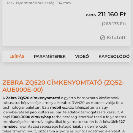
Max. Nyomtatási szélesség: 104 mm
211 160 Ft
nettó
(
268 173 Ft
)
Kifutott
LEÍRÁS
PARAMÉTEREK
VIDEÓ
KAPCSOLÓDÓ 
ZEBRA ZQ520 CÍMKENYOMTATÓ (ZQ52-
AUE000E-00)
A
Zebra ZQ520 címkenyomtató
a gyártó hordozható kínálatának
robusztus képviselője, amely a korábbi RW420-as modellt váltja fel a
technológiai palettán. Ez a
mobil
eszköz kifejezetten a nagy
igénybevétellel járó kültéri és ipari feladatok támogatására készült. A
napi
1000-3000 címke/nap
terhelhetőség lehetővé teszi a folyamatos
munkavégzést intenzív logisztikai folyamatok során is. A készülék
127
mm/sec
nyomtatási sebessége kategóriájában kiemelkedő
teljesítményt nyújt, biztosítva a gyors és pontos adatmegjelenítést. A