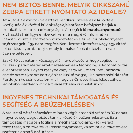
NEM BIZTOS BENNE, MELYIK CIKKSZÁMÚ
ZEBRA ETIKETT NYOMTATÓ AZ IDEÁLIS?
Az Auto-ID eszközök választéka rendkívül széles, és a különféle
konfigurációk közötti különbségek jelentősen befolyásolhatják a
munkafolyamatok hatékonyságát. A megfelelő
matrica nyomtató
kiválasztásánál figyelembe kell venni a meglévő informatikai
infrastruktúrát, a szoftveres környezetet és a fizikai munkakörnyezet
sajátosságait. Egy nem megfelelően illesztett interfész vagy egy eltérő
felbontású nyomtatófej komoly fennakadásokat okozhat a napi
üzemeltetésben.
Szakértő csapatunk készséggel áll rendelkezésre, hogy segítsen a
műszaki paraméterek értelmezésében és a technológiai kompatibilitás
ellenőrzésében. Egyedi igények vagy nagy volumenű beruházások
esetén személyre szabott ajánlatokkal támogatjuk a beszerzési döntést.
Forduljon hozzánk bizalommal, hogy az Ön specifikus feladataihoz
leginkább illeszkedő modellt választhassa ki kínálatunkból.
INGYENES TECHNIKAI TÁMOGATÁS ÉS
SEGÍTSÉG A BEÜZEMELÉSBEN
A szakértői háttér részeként minden végfelhasználó számára 90 napos
ingyenes segítséget biztosítunk a készülék beüzemeléséhez. Ez a
támogatás magában foglalja a meghajtóprogramok (driverek)
telepítését, a hardveres kalibráció folyamatát, valamint a címketervező
szoftver alapvető beállításait.