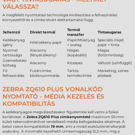
VÁLASSZA?
A megfelelő nyomtatási technológia kiválasztása a felhasználási
környezettől és a címke elvárt élettartamától függ.
Termál
Jellemző
Direkt termál
Tintasugaras
transzfer
Kellékanyag
Papír/Műanyag
Speciális inkjet
Hőérzékeny papír
igény
+ szalag
papír + tinta
Nyomat
Alacsony
Magas
Magas
tartóssága
(fényérzékeny)
(kopásálló)
(fotóminőség)
Üzemeltetési
Alacsony
Közepes
Változó (színfüggő)
költség
Fő
Futárcímke,
Tartós
Marketing, színes
felhasználás
blokknyomtatás
termékcímke
jelzések
ZEBRA ZQ610 PLUS VONALKÓD
NYOMTATÓ - MÉDIA KEZELÉS ÉS
KOMPATIBILITÁS
A kellékanyagok megválasztásakor figyelembe kell venni a fizikai
korlátokat. A
Zebra ZQ610 Plus címkenyomtató
maximum 56 mm
külső tekercsátmérővel rendelkező média befogadására alkalmas. A
belső cséve kompatibilitás
19 mm
, ami a mobil eszközöknél elterjedt
szabvány. A minimális kezelhető címkemagasság 12,5 mm, míg a