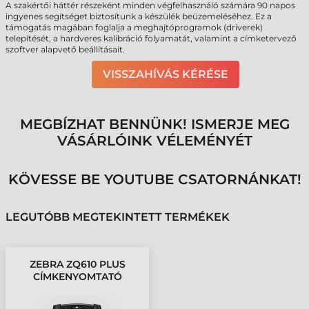
A szakértői háttér részeként minden végfelhasználó számára 90 napos
ingyenes segítséget biztosítunk a készülék beüzemeléséhez. Ez a
támogatás magában foglalja a meghajtóprogramok (driverek)
telepítését, a hardveres kalibráció folyamatát, valamint a címketervező
szoftver alapvető beállításait.
VISSZAHÍVÁS KÉRÉSE
MEGBÍZHAT BENNÜNK! ISMERJE MEG
VÁSÁRLÓINK VÉLEMÉNYÉT
KÖVESSE BE YOUTUBE CSATORNÁNKAT!
LEGUTÓBB MEGTEKINTETT TERMÉKEK
ZEBRA ZQ610 PLUS
CÍMKENYOMTATÓ