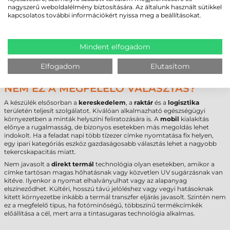
Felbontás
203 dpi
nagyszerű weboldalélmény biztosítására. Az általunk használt sütikkel
kapcsolatos további információkért nyissa meg a beállításokat.
Max. tekercsátmérő
56 mm
Cséveméret
19 mm
Interfész
USB
,
Bluetooth
,
NFC
Garancia (készülék)
12 hónap
Mindent elfogadom
Garancia (nyomtatófej)
6 hónap
Elfogadom
Elutasítom
FELHASZNÁLÁSI TERÜLETEK ÉS „MIKOR
NEM EZ A MEGFELELŐ VÁLASZTÁS?”
A készülék elsősorban a
kereskedelem
, a
raktár
és a
logisztika
területén teljesít szolgálatot. Kiválóan alkalmazható egészségügyi
környezetben a minták helyszíni feliratozására is. A
mobil
kialakítás
előnye a rugalmasság, de bizonyos esetekben más megoldás lehet
indokolt. Ha a feladat napi több tízezer címke nyomtatása fix helyen,
egy ipari kategóriás eszköz gazdaságosabb választás lehet a nagyobb
tekercskapacitás miatt.
Nem javasolt a
direkt termál
technológia olyan esetekben, amikor a
címke tartósan magas hőhatásnak vagy közvetlen UV sugárzásnak van
kitéve. Ilyenkor a nyomat elhalványulhat vagy az alapanyag
elszíneződhet. Kültéri, hosszú távú jelöléshez vagy vegyi hatásoknak
kitett környezetbe inkább a termál transzfer eljárás javasolt. Szintén nem
ez a megfelelő típus, ha fotóminőségű, többszínű termékcímkék
előállítása a cél, mert arra a tintasugaras technológia alkalmas.