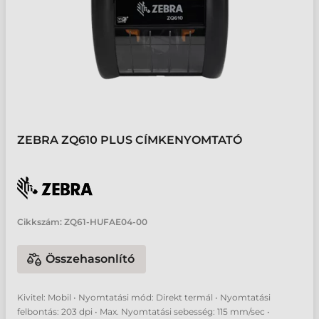
ZEBRA ZQ610 PLUS CÍMKENYOMTATÓ
Cikkszám:
ZQ61-HUFAE04-00
Összehasonlító
Kivitel: Mobil • Nyomtatási mód: Direkt termál • Nyomtatási
felbontás: 203 dpi • Max. Nyomtatási sebesség: 115 mm/sec •