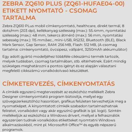
ZEBRA ZQ610 PLUS (ZQ61-HUFAE04-00)
ETIKETT NYOMTATÓ - CSOMAG
TARTALMA
Zebra ZQ610 PLus mobil címkenyomtató, healthcare, direkt termál, 8
dots/mm (203 dpi), kellékanyag szélesség (max.): 55.4mm, nyomtatási
szélesség (max.): 48 mm, tekercs átmérő (max.): 56 mm, nyomtatási
sebesség (max.): 115 mm/sec., mini-USB, RS232, Bluetooth (BLE), Black
Mark Sensor, Gap Sensor, RAM: 256 MB, Flash: 512 MB, (A csomag
tartalma: címkenyomtató, övcsipesz, vállpánt, 3250mAh akkumulátor)
Egy adott gyártó modelljéhez többféle cikkszámú termék tartozik,
melyek tudásban, csomag tartalmában, stb. eltérhetnek. Ezért mindig
szükséges meghatározni a pontos igényt és ez alapján választani
megfelelő cikkszámú vonalkódolvasó készüléket.
CÍMKETERVEZÉS, CÍMKENYOMTATÁS
A címkék egyszerű megtervezését az eszközhöz mellékelt Zebra
Designer címkenyomtató program biztosítja, mellyel egy
szövegszerkesztőhöz hasonlóan, grafikus felületen tervezhetjük meg a
nyomatképet. A kinyomtatott címkék szabadon tartalmazhatnak
feliratot, vonalkódot vagy akár egyszínű grafikát is (pl. logó). Szintén
mellékeljük az eszközhöz a Windows drivert, mellyel a felhasználók
egyszerűen tudnak vonalkódos etiketteket nyomtatni Windows
alkalmazásokból, mint pl. Microsoft® Office™ és egyéb népszerű
programok.