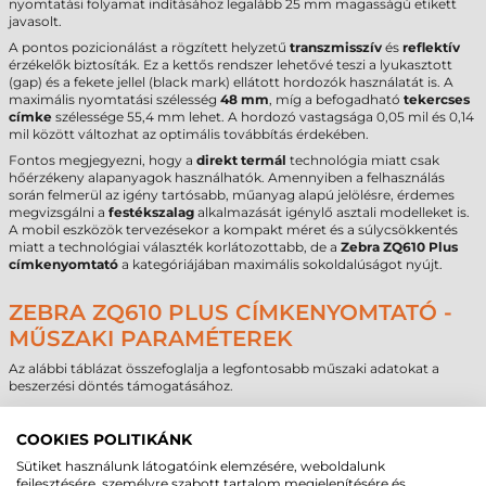
nyomtatási folyamat indításához legalább 25 mm magasságú etikett
javasolt.
A pontos pozicionálást a rögzített helyzetű
transzmisszív
és
reflektív
érzékelők biztosíták. Ez a kettős rendszer lehetővé teszi a lyukasztott
(gap) és a fekete jellel (black mark) ellátott hordozók használatát is. A
maximális nyomtatási szélesség
48 mm
, míg a befogadható
tekercses
címke
szélessége 55,4 mm lehet. A hordozó vastagsága 0,05 mil és 0,14
mil között változhat az optimális továbbítás érdekében.
Fontos megjegyezni, hogy a
direkt termál
technológia miatt csak
hőérzékeny alapanyagok használhatók. Amennyiben a felhasználás
során felmerül az igény tartósabb, műanyag alapú jelölésre, érdemes
megvizsgálni a
festékszalag
alkalmazását igénylő asztali modelleket is.
A mobil eszközök tervezésekor a kompakt méret és a súlycsökkentés
miatt a technológiai választék korlátozottabb, de a
Zebra ZQ610 Plus
címkenyomtató
a kategóriájában maximális sokoldalúságot nyújt.
ZEBRA ZQ610 PLUS CÍMKENYOMTATÓ -
MŰSZAKI PARAMÉTEREK
Az alábbi táblázat összefoglalja a legfontosabb műszaki adatokat a
beszerzési döntés támogatásához.
Paraméter
Érték
COOKIES POLITIKÁNK
Márka
Zebra
Modell
ZQ610 Plus
Sütiket használunk látogatóink elemzésére, weboldalunk
Technológia
direkt termál
fejlesztésére, személyre szabott tartalom megjelenítésére és