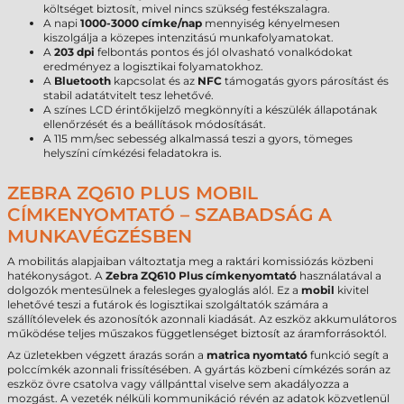
költséget biztosít, mivel nincs szükség festékszalagra.
A napi
1000-3000 címke/nap
mennyiség kényelmesen
kiszolgálja a közepes intenzitású munkafolyamatokat.
A
203 dpi
felbontás pontos és jól olvasható vonalkódokat
eredményez a logisztikai folyamatokhoz.
A
Bluetooth
kapcsolat és az
NFC
támogatás gyors párosítást és
stabil adatátvitelt tesz lehetővé.
A színes LCD érintőkijelző megkönnyíti a készülék állapotának
ellenőrzését és a beállítások módosítását.
A 115 mm/sec sebesség alkalmassá teszi a gyors, tömeges
helyszíni címkézési feladatokra is.
ZEBRA ZQ610 PLUS MOBIL
CÍMKENYOMTATÓ – SZABADSÁG A
MUNKAVÉGZÉSBEN
A mobilitás alapjaiban változtatja meg a raktári komissiózás közbeni
hatékonyságot. A
Zebra ZQ610 Plus címkenyomtató
használatával a
dolgozók mentesülnek a felesleges gyaloglás alól. Ez a
mobil
kivitel
lehetővé teszi a futárok és logisztikai szolgáltatók számára a
szállítólevelek és azonosítók azonnali kiadását. Az eszköz akkumulátoros
működése teljes műszakos függetlenséget biztosít az áramforrásoktól.
Az üzletekben végzett árazás során a
matrica nyomtató
funkció segít a
polccímkék azonnali frissítésében. A gyártás közbeni címkézés során az
eszköz övre csatolva vagy vállpánttal viselve sem akadályozza a
mozgást. A vezeték nélküli kommunikáció révén az adatok közvetlenül