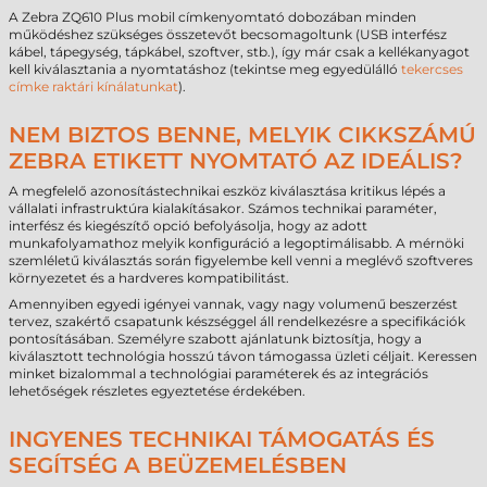
A Zebra ZQ610 Plus mobil címkenyomtató dobozában minden
működéshez szükséges összetevőt becsomagoltunk (USB interfész
kábel, tápegység, tápkábel, szoftver, stb.), így már csak a kellékanyagot
kell kiválasztania a nyomtatáshoz (tekintse meg egyedülálló
tekercses
címke raktári kínálatunkat
).
NEM BIZTOS BENNE, MELYIK CIKKSZÁMÚ
ZEBRA ETIKETT NYOMTATÓ AZ IDEÁLIS?
A megfelelő azonosítástechnikai eszköz kiválasztása kritikus lépés a
vállalati infrastruktúra kialakításakor. Számos technikai paraméter,
interfész és kiegészítő opció befolyásolja, hogy az adott
munkafolyamathoz melyik konfiguráció a legoptimálisabb. A mérnöki
szemléletű kiválasztás során figyelembe kell venni a meglévő szoftveres
környezetet és a hardveres kompatibilitást.
Amennyiben egyedi igényei vannak, vagy nagy volumenű beszerzést
tervez, szakértő csapatunk készséggel áll rendelkezésre a specifikációk
pontosításában. Személyre szabott ajánlatunk biztosítja, hogy a
kiválasztott technológia hosszú távon támogassa üzleti céljait. Keressen
minket bizalommal a technológiai paraméterek és az integrációs
lehetőségek részletes egyeztetése érdekében.
INGYENES TECHNIKAI TÁMOGATÁS ÉS
SEGÍTSÉG A BEÜZEMELÉSBEN