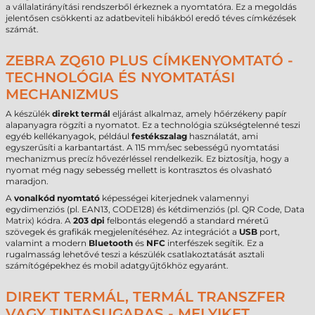
a vállalatirányítási rendszerből érkeznek a nyomtatóra. Ez a megoldás
jelentősen csökkenti az adatbeviteli hibákból eredő téves címkézések
számát.
ZEBRA ZQ610 PLUS CÍMKENYOMTATÓ -
TECHNOLÓGIA ÉS NYOMTATÁSI
MECHANIZMUS
A készülék
direkt termál
eljárást alkalmaz, amely hőérzékeny papír
alapanyagra rögzíti a nyomatot. Ez a technológia szükségtelenné teszi
egyéb kellékanyagok, például
festékszalag
használatát, ami
egyszerűsíti a karbantartást. A 115 mm/sec sebességű nyomtatási
mechanizmus precíz hővezérléssel rendelkezik. Ez biztosítja, hogy a
nyomat még nagy sebesség mellett is kontrasztos és olvasható
maradjon.
A
vonalkód nyomtató
képességei kiterjednek valamennyi
egydimenziós (pl. EAN13, CODE128) és kétdimenziós (pl. QR Code, Data
Matrix) kódra. A
203 dpi
felbontás elegendő a standard méretű
szövegek és grafikák megjelenítéséhez. Az integrációt a
USB
port,
valamint a modern
Bluetooth
és
NFC
interfészek segítik. Ez a
rugalmasság lehetővé teszi a készülék csatlakoztatását asztali
számítógépekhez és mobil adatgyűjtőkhöz egyaránt.
DIREKT TERMÁL, TERMÁL TRANSZFER
VAGY TINTASUGARAS - MELYIKET