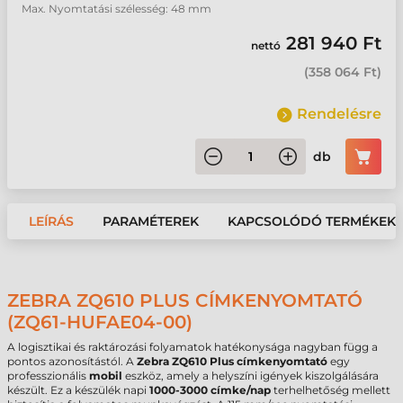
Max. Nyomtatási szélesség: 48 mm
281 940 Ft
nettó
(
358 064 Ft
)
Rendelésre
db
LEÍRÁS
PARAMÉTEREK
KAPCSOLÓDÓ TERMÉKEK
ZEBRA ZQ610 PLUS CÍMKENYOMTATÓ
(ZQ61-HUFAE04-00)
A logisztikai és raktározási folyamatok hatékonysága nagyban függ a
pontos azonosítástól. A
Zebra ZQ610 Plus címkenyomtató
egy
professzionális
mobil
eszköz, amely a helyszíni igények kiszolgálására
készült. Ez a készülék napi
1000-3000 címke/nap
terhelhetőség mellett