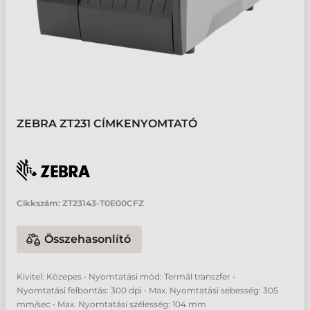
ZEBRA ZT231 CÍMKENYOMTATÓ
Cikkszám:
ZT23143-T0E00CFZ
Összehasonlító
Kivitel: Közepes • Nyomtatási mód: Termál transzfer •
Nyomtatási felbontás: 300 dpi • Max. Nyomtatási sebesség: 305
mm/sec • Max. Nyomtatási szélesség: 104 mm