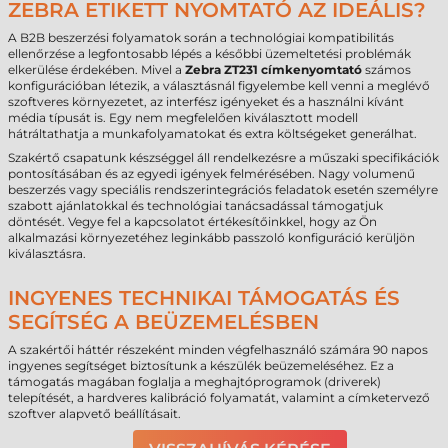
ZEBRA ETIKETT NYOMTATÓ AZ IDEÁLIS?
A B2B beszerzési folyamatok során a technológiai kompatibilitás
ellenőrzése a legfontosabb lépés a későbbi üzemeltetési problémák
elkerülése érdekében. Mivel a
Zebra ZT231 címkenyomtató
számos
konfigurációban létezik, a választásnál figyelembe kell venni a meglévő
szoftveres környezetet, az interfész igényeket és a használni kívánt
média típusát is. Egy nem megfelelően kiválasztott modell
hátráltathatja a munkafolyamatokat és extra költségeket generálhat.
Szakértő csapatunk készséggel áll rendelkezésre a műszaki specifikációk
pontosításában és az egyedi igények felmérésében. Nagy volumenű
beszerzés vagy speciális rendszerintegrációs feladatok esetén személyre
szabott ajánlatokkal és technológiai tanácsadással támogatjuk
döntését. Vegye fel a kapcsolatot értékesítőinkkel, hogy az Ön
alkalmazási környezetéhez leginkább passzoló konfiguráció kerüljön
kiválasztásra.
INGYENES TECHNIKAI TÁMOGATÁS ÉS
SEGÍTSÉG A BEÜZEMELÉSBEN
A szakértői háttér részeként minden végfelhasználó számára 90 napos
ingyenes segítséget biztosítunk a készülék beüzemeléséhez. Ez a
támogatás magában foglalja a meghajtóprogramok (driverek)
telepítését, a hardveres kalibráció folyamatát, valamint a címketervező
szoftver alapvető beállításait.