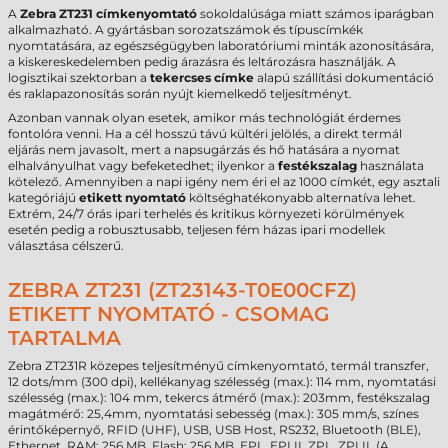
A
Zebra ZT231 címkenyomtató
sokoldalúsága miatt számos iparágban
alkalmazható. A gyártásban sorozatszámok és típuscímkék
nyomtatására, az egészségügyben laboratóriumi minták azonosítására,
a kiskereskedelemben pedig árazásra és leltározásra használják. A
logisztikai szektorban a
tekercses címke
alapú szállítási dokumentáció
és raklapazonosítás során nyújt kiemelkedő teljesítményt.
Azonban vannak olyan esetek, amikor más technológiát érdemes
fontolóra venni. Ha a cél hosszú távú kültéri jelölés, a direkt termál
eljárás nem javasolt, mert a napsugárzás és hő hatására a nyomat
elhalványulhat vagy befeketedhet; ilyenkor a
festékszalag
használata
kötelező. Amennyiben a napi igény nem éri el az 1000 címkét, egy asztali
kategóriájú
etikett nyomtató
költséghatékonyabb alternatíva lehet.
Extrém, 24/7 órás ipari terhelés és kritikus környezeti körülmények
esetén pedig a robusztusabb, teljesen fém házas ipari modellek
választása célszerű.
ZEBRA ZT231 (ZT23143-T0E00CFZ)
ETIKETT NYOMTATÓ - CSOMAG
TARTALMA
Zebra ZT231R közepes teljesítményű címkenyomtató, termál transzfer,
12 dots/mm (300 dpi), kellékanyag szélesség (max.): 114 mm, nyomtatási
szélesség (max.): 104 mm, tekercs átmérő (max.): 203mm, festékszalag
magátmérő: 25,4mm, nyomtatási sebesség (max.): 305 mm/s, színes
érintőképernyő, RFID (UHF), USB, USB Host, RS232, Bluetooth (BLE),
Ethernet, RAM: 256 MB, Flash: 256 MB, EPL, EPLII, ZPL, ZPLII, (A