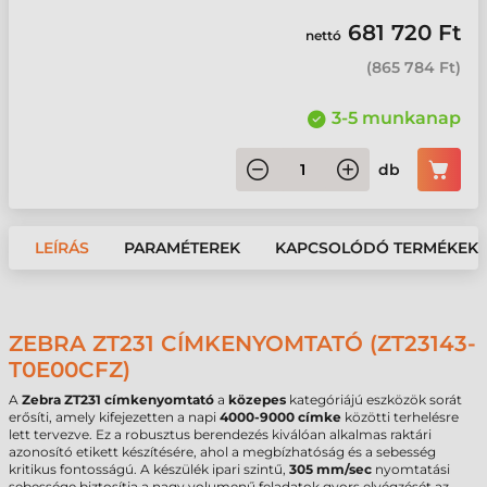
681 720 Ft
nettó
(
865 784 Ft
)
3-5 munkanap
db
LEÍRÁS
PARAMÉTEREK
KAPCSOLÓDÓ TERMÉKEK
ZEBRA ZT231 CÍMKENYOMTATÓ (ZT23143-
T0E00CFZ)
A
Zebra ZT231 címkenyomtató
a
közepes
kategóriájú eszközök sorát
erősíti, amely kifejezetten a napi
4000-9000 címke
közötti terhelésre
lett tervezve. Ez a robusztus berendezés kiválóan alkalmas raktári
azonosító etikett készítésére, ahol a megbízhatóság és a sebesség
kritikus fontosságú. A készülék ipari szintű,
305 mm/sec
nyomtatási
sebessége biztosítja a nagy volumenű feladatok gyors elvégzését az