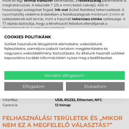
Mivel ez egy
termál transzfer
berendezés, a
festékszalag
paraméterei is
meghatározóak. A készülék 1" (25,4 mm) belső csévéjű, 450 m
hosszúságú szalagokat fogad,
ink-out
(külső festékes) tekercseléssel. A
nyomtatófej védelme érdekében a festékszalagnak minimum 2 mm-el
szélesebbnek kell lennie, mint a használt
tekercses címke
szélessége. A
TT eljárás biztosítja, hogy a létrehozott feliratok ellenálljanak a
dörzsölésnek és a vegyi anyagoknak.
COOKIES POLITIKÁNK
ZEBRA ZT231 CÍMKENYOMTATÓ -
Sütiket használunk látogatóink elemzésére, weboldalunk
MŰSZAKI PARAMÉTEREK
fejlesztésére, személyre szabott tartalom megjelenítésére és
nagyszerű weboldalélmény biztosítására. Az általunk használt sütikkel
kapcsolatos további információkért nyissa meg a beállításokat.
Paraméter
Adat
Márka
Zebra
Modell
ZT231
Kategória
közepes
Mindent elfogadom
Technológia
termál transzfer
Felbontás
300 dpi
Elfogadom
Elutasítom
Max. tekercsátmérő
203 mm
Cséveméret
25 mm / 40 mm / 76 mm
Interfész
USB, RS232, Ethernet, NFC
Garancia
12 hónap
FELHASZNÁLÁSI TERÜLETEK ÉS „MIKOR
NEM EZ A MEGFELELŐ VÁLASZTÁS?”