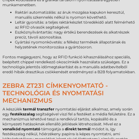
munkamenetben.
Raktári automatizálás: az áruk mozgása kapukon keresztül,
manuális szkennelés nélkül is nyomon követhető.
Leltár gyorsítás: a teljes raktárkészlet töredékidő alatt felmérhető
az RFID olvasók segítségével.
Eszköznyilvántartás: nagy értékű berendezések és alkatrészek
precíz, távoli azonosítása.
Gyártási nyomonkövetés: a félkész termékek állapotának és
helyzetének monitorozása a gyártósoron.
Fontos megjegyezni, hogy az RFID funkció kihasználásához speciális,
beépített chippel rendelkező okoscímkék használata szükséges. Ez a
technológia jelentős időmegtakarítást és a manuális adatbevitelből
eredő hibák drasztikus csökkenését eredményezi a B2B folyamatokban.
ZEBRA ZT231 CÍMKENYOMTATÓ -
TECHNOLÓGIA ÉS NYOMTATÁSI
MECHANIZMUS
A készülék
termál transzfer
nyomtatási eljárást alkalmaz, amely során
egy
festékszalag
segítségével viszi fel a festéket a média felületére. Ez a
mechanizmus lehetővé teszi a rendkívül tartós, kopásálló és a
környezeti hatásoknak ellenálló jelölések létrehozását. Mivel ez a
vonalkód nyomtató
támogatja a
direkt termál
módot is, így
festékszalag nélkül, hőérzékeny papírra is képes nyomtatni, ami
költséghatékony megoldást jelent rövid élettartamú címkék esetén.