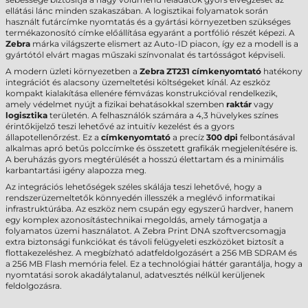
ellátási lánc minden szakaszában. A logisztikai folyamatok során
használt futárcímke nyomtatás és a gyártási környezetben szükséges
termékazonosító címke előállítása egyaránt a portfólió részét képezi. A
Zebra
márka világszerte elismert az Auto-ID piacon, így ez a modell is a
gyártótól elvárt magas műszaki színvonalat és tartósságot képviseli.
A modern üzleti környezetben a
Zebra ZT231 címkenyomtató
hatékony
integrációt és alacsony üzemeltetési költségeket kínál. Az eszköz
kompakt kialakítása ellenére fémvázas konstrukcióval rendelkezik,
amely védelmet nyújt a fizikai behatásokkal szemben
raktár
vagy
logisztika
területén. A felhasználók számára a 4,3 hüvelykes színes
érintőkijelző teszi lehetővé az intuitív kezelést és a gyors
állapotellenőrzést. Ez a
címkenyomtató
a precíz
300 dpi
felbontásával
alkalmas apró betűs polccímke és összetett grafikák megjelenítésére is.
A beruházás gyors megtérülését a hosszú élettartam és a minimális
karbantartási igény alapozza meg.
Az integrációs lehetőségek széles skálája teszi lehetővé, hogy a
rendszerüzemeltetők könnyedén illesszék a meglévő informatikai
infrastruktúrába. Az eszköz nem csupán egy egyszerű hardver, hanem
egy komplex azonosítástechnikai megoldás, amely támogatja a
folyamatos üzemi használatot. A Zebra Print DNA szoftvercsomagja
extra biztonsági funkciókat és távoli felügyeleti eszközöket biztosít a
flottakezeléshez. A megbízható adatfeldolgozásért a 256 MB SDRAM és
a 256 MB Flash memória felel. Ez a technológiai háttér garantálja, hogy a
nyomtatási sorok akadálytalanul, adatvesztés nélkül kerüljenek
feldolgozásra.