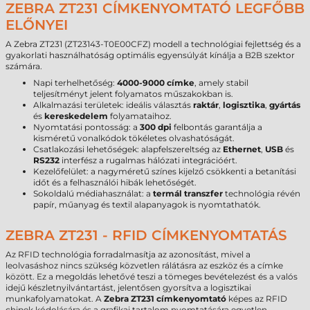
ZEBRA ZT231 CÍMKENYOMTATÓ LEGFŐBB
ELŐNYEI
A Zebra ZT231 (ZT23143-T0E00CFZ) modell a technológiai fejlettség és a
gyakorlati használhatóság optimális egyensúlyát kínálja a B2B szektor
számára.
Napi terhelhetőség:
4000-9000 címke
, amely stabil
teljesítményt jelent folyamatos műszakokban is.
Alkalmazási területek: ideális választás
raktár
,
logisztika
,
gyártás
és
kereskedelem
folyamataihoz.
Nyomtatási pontosság: a
300 dpi
felbontás garantálja a
kisméretű vonalkódok tökéletes olvashatóságát.
Csatlakozási lehetőségek: alapfelszereltség az
Ethernet
,
USB
és
RS232
interfész a rugalmas hálózati integrációért.
Kezelőfelület: a nagyméretű színes kijelző csökkenti a betanítási
időt és a felhasználói hibák lehetőségét.
Sokoldalú médiahasználat: a
termál transzfer
technológia révén
papír, műanyag és textil alapanyagok is nyomtathatók.
ZEBRA ZT231 - RFID CÍMKENYOMTATÁS
Az RFID technológia forradalmasítja az azonosítást, mivel a
leolvasáshoz nincs szükség közvetlen rálátásra az eszköz és a címke
között. Ez a megoldás lehetővé teszi a tömeges bevételezést és a valós
idejű készletnyilvántartást, jelentősen gyorsítva a logisztikai
munkafolyamatokat. A
Zebra ZT231 címkenyomtató
képes az RFID
chipek kódolására és a grafikai tartalom nyomtatására egyetlen