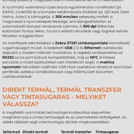
A nyomtató valamennyi szabványos egydimenziós vonalkódot (pl.
EAN13, Code128) és a komplex kétdimenziós kódokat (pl. QR-kód, Data
Matrix, Aztec) is támogatja. A
305 mm/sec
sebesség mellett is
megmarad a nyomatképek élessége, ami elengedhetetlen az
automatizált leolvasó rendszerek számára. A
300 dpi
felbontás
különösen fontos akkor, ha sűrű adatstruktúrákat vagy logókat kell kis
felületen megjeleníteni.
Az interfészek tekintetében a
Zebra ZT231 címkenyomtató
kiemelkedő
rugalmasságot mutat. A beépített
USB
2.0 és
Ethernet
csatlakozás
alapvető a modern hálózati munkához. A régebbi rendszerekhez az
RS232
soros port biztosít kompatibilitást, míg az
NFC
érintéses
párosítás a mobil eszközökkel való interakciót segíti. A
matrica
nyomtató
hátoldalán található USB Host csatlakozó lehetővé teszi külső
perifériák, például vonalkódolvasó vagy billentyűzet közvetlen
csatlakoztatását.
DIREKT TERMÁL, TERMÁL TRANSZFER
VAGY TINTASUGARAS - MELYIKET
VÁLASSZA?
A megfelelő nyomtatási technológia kiválasztása alapvetően
meghatározza a címke tartósságát és az üzemeltetési költségeket. Az
alábbi táblázat segít a technológiai döntés meghozatalában.
Jellemző
Direkt termál
Termál transzfer
Tintasugaras