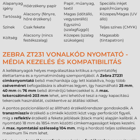
Alapanyag
Papír, műanyag,
Speciális inkjet
Hőérzékeny papír
igény
textil
papír/műanyag
Alacsony (fényre,
Magas (időtálló,
Közepes/Magas (UV
Tartósság
hőre érzékeny)
vegyszerálló)
álló)
Egyszínű
Színek
Csak fekete
Teljes színes (CMYK)
(szalagfüggő)
Alacsony (nincs
Közepes (szalag
Magasabb
Költség
festékszalag)
szükséges)
(tintapatron)
ZEBRA ZT231 VONALKÓD NYOMTATÓ -
MÉDIA KEZELÉS ÉS KOMPATIBILITÁS
A kellékanyagok helyes megválasztása kritikus a nyomtatófej
élettartama és a nyomatminőség szempontjából. A
Zebra ZT231
címkenyomtató
belső mechanikája úgy lett kialakítva, hogy több
cséveméret
befogadására is alkalmas legyen, így használható
25 mm
,
40 mm
és
76 mm
belső átmérőjű tekercsekkel is. A
max.
tekercsátmérő
203 mm
lehet, ami lehetővé teszi a nagy kapacitású
tekercsek használatát, csökkentve az átállási időket.
A pontos pozicionálásról az állítható érzékelőrendszer gondoskodik. A
transzmisszív
érzékelő a címkék közötti közt vagy perforációt figyeli,
míg a
reflektív
érzékelő a fekete jelölések (black mark) alapján kalibrál. A
nyomtató 18 mm és 1854 mm közötti címkemagasságot képes kezelni.
A
max. nyomtatási szélesség
104 mm
, míg a hordozó teljes szélessége
maximum 114 mm lehet.