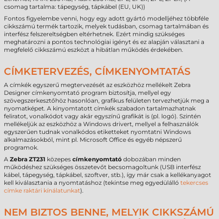
csomag tartalma: tápegység, tápkábel (EU, UK))
Fontos figyelembe venni, hogy egy adott gyártó modelljéhez többféle
cikkszámú termék tartozik, melyek tudásban, csomag tartalmában és
interfész felszereltségben eltérhetnek. Ezért mindig szükséges
meghatározni a pontos technológiai igényt és ez alapján választani a
megfelelő cikkszámú eszközt a hibátlan működés érdekében.
CÍMKETERVEZÉS, CÍMKENYOMTATÁS
A címkék egyszerű megtervezését az eszközhöz mellékelt Zebra
Designer címkenyomtató program biztosítja, mellyel egy
szövegszerkesztőhöz hasonlóan, grafikus felületen tervezhetjük meg a
nyomatképet. A kinyomtatott címkék szabadon tartalmazhatnak
feliratot, vonalkódot vagy akár egyszínű grafikát is (pl. logó). Szintén
mellékeljük az eszközhöz a Windows drivert, mellyel a felhasználók
egyszerűen tudnak vonalkódos etiketteket nyomtatni Windows
alkalmazásokból, mint pl. Microsoft Office és egyéb népszerű
programok.
A
Zebra ZT231
közepes
címkenyomtató
dobozában minden
működéshez szükséges összetevőt becsomagoltunk (USB interfész
kábel, tápegység, tápkábel, szoftver, stb.), így már csak a kellékanyagot
kell kiválasztania a nyomtatáshoz (tekintse meg egyedülálló
tekercses
címke raktári kínálatunkat
).
NEM BIZTOS BENNE, MELYIK CIKKSZÁMÚ