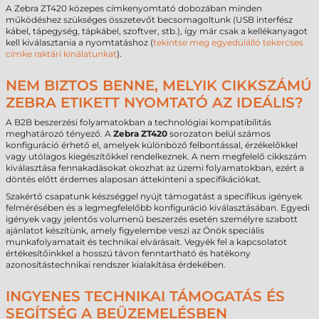
A Zebra ZT420 közepes címkenyomtató dobozában minden
működéshez szükséges összetevőt becsomagoltunk (USB interfész
kábel, tápegység, tápkábel, szoftver, stb.), így már csak a kellékanyagot
kell kiválasztania a nyomtatáshoz (
tekintse meg egyedülálló tekercses
címke raktári kínálatunkat
).
NEM BIZTOS BENNE, MELYIK CIKKSZÁMÚ
ZEBRA ETIKETT NYOMTATÓ AZ IDEÁLIS?
A B2B beszerzési folyamatokban a technológiai kompatibilitás
meghatározó tényező. A
Zebra ZT420
sorozaton belül számos
konfiguráció érhető el, amelyek különböző felbontással, érzékelőkkel
vagy utólagos kiegészítőkkel rendelkeznek. A nem megfelelő cikkszám
kiválasztása fennakadásokat okozhat az üzemi folyamatokban, ezért a
döntés előtt érdemes alaposan áttekinteni a specifikációkat.
Szakértő csapatunk készséggel nyújt támogatást a specifikus igények
felmérésében és a legmegfelelőbb konfiguráció kiválasztásában. Egyedi
igények vagy jelentős volumenű beszerzés esetén személyre szabott
ajánlatot készítünk, amely figyelembe veszi az Önök speciális
munkafolyamatait és technikai elvárásait. Vegyék fel a kapcsolatot
értékesítőinkkel a hosszú távon fenntartható és hatékony
azonosítástechnikai rendszer kialakítása érdekében.
INGYENES TECHNIKAI TÁMOGATÁS ÉS
SEGÍTSÉG A BEÜZEMELÉSBEN