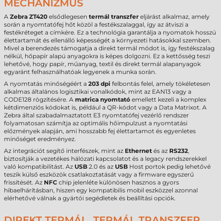
MECHANIZMUS
A
Zebra ZT420
elsődlegesen
termál transzfer
eljárást alkalmaz, amely
során a nyomtatófej hőt közöl a festékszalaggal, így az átviszi a
festékréteget a címkére. Ez a technológia garantálja a nyomatok hosszú
élettartamát és ellenálló képességét a környezeti hatásokkal szemben.
Mivel a berendezés támogatja a direkt termál módot is, így festékszalag
nélkül, hőpapír alapú anyagokra is képes dolgozni. Ez a kettősség teszi
lehetővé, hogy papír, műanyag, textil és direkt termál alapanyagok
egyaránt felhasználhatóak legyenek a munka során.
A nyomtatás minőségéért a
203 dpi
felbontás felel, amely tökéletesen
alkalmas általános logisztikai vonalkódok, mint az EAN13 vagy a
CODE128 rögzítésére. A
matrica nyomtató
emellett kezeli a komplex
kétdimenziós kódokat is, például a QR-kódot vagy a Data Matrixot. A
Zebra által szabadalmaztatott E3 nyomtatófej vezérlő rendszer
folyamatosan számítja az optimális hőimpulzust a nyomtatási
előzmények alapján, ami hosszabb fej élettartamot és egyenletes
minőséget eredményez.
Az integrációt segítő interfészek, mint az
Ethernet
és az
RS232
,
biztosítják a vezetékes hálózati kapcsolatot és a legacy rendszerekkel
való kompatibilitást. Az
USB
2.0 és az
USB
Host portok pedig lehetővé
teszik külső eszközök csatlakoztatását vagy a firmware egyszerű
frissítését. Az
NFC
chip jelenléte különösen hasznos a gyors
hibaelhárításban, hiszen egy kompatibilis mobil eszközzel azonnal
elérhetővé válnak a gyártói segédletek és beállítási opciók.
DIREKT TERMÁL, TERMÁL TRANSZFER