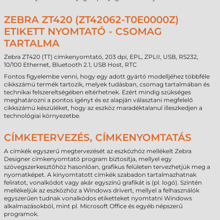
ZEBRA ZT420 (ZT42062-T0E0000Z)
ETIKETT NYOMTATÓ - CSOMAG
TARTALMA
Zebra ZT420 (TT) címkenyomtató, 203 dpi, EPL, ZPLII, USB, RS232,
10/100 Ethernet, Bluetooth 2.1, USB Host, RTC
Fontos figyelembe venni, hogy egy adott gyártó modelljéhez többféle
cikkszámú termék tartozik, melyek tudásban, csomag tartalmában és
technikai felszereltségében eltérhetnek. Ezért mindig szükséges
meghatározni a pontos igényt és ez alapján választani megfelelő
cikkszámú készüléket, hogy az eszköz maradéktalanul illeszkedjen a
technológiai környezetbe.
CÍMKETERVEZÉS, CÍMKENYOMTATÁS
A címkék egyszerű megtervezését az eszközhöz mellékelt Zebra
Designer címkenyomtató program biztosítja, mellyel egy
szövegszerkesztőhöz hasonlóan, grafikus felületen tervezhetjük meg a
nyomatképet. A kinyomtatott címkék szabadon tartalmazhatnak
feliratot, vonalkódot vagy akár egyszínű grafikát is (pl. logó). Szintén
mellékeljük az eszközhöz a Windows drivert, mellyel a felhasználók
egyszerűen tudnak vonalkódos etiketteket nyomtatni Windows
alkalmazásokból, mint pl. Microsoft Office és egyéb népszerű
programok.