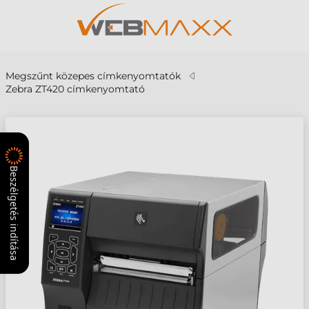
Megszűnt közepes címkenyomtatók
Zebra ZT420 címkenyomtató
Beszélgetés indítása