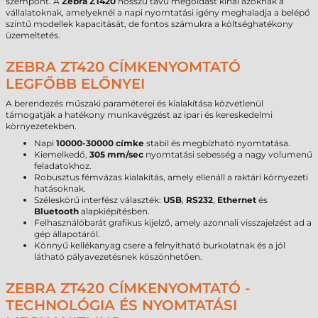
szempont. A
Zebra ZT420
hosszú távú megoldást kínál azoknak a
vállalatoknak, amelyeknél a napi nyomtatási igény meghaladja a belépő
szintű modellek kapacitását, de fontos számukra a költséghatékony
üzemeltetés.
ZEBRA ZT420 CÍMKENYOMTATÓ
LEGFŐBB ELŐNYEI
A berendezés műszaki paraméterei és kialakítása közvetlenül
támogatják a hatékony munkavégzést az ipari és kereskedelmi
környezetekben.
Napi
10000-30000 címke
stabil és megbízható nyomtatása.
Kiemelkedő,
305 mm/sec
nyomtatási sebesség a nagy volumenű
feladatokhoz.
Robusztus fémvázas kialakítás, amely ellenáll a raktári környezeti
hatásoknak.
Széleskörű interfész választék:
USB
,
RS232
,
Ethernet
és
Bluetooth
alapkiépítésben.
Felhasználóbarát grafikus kijelző, amely azonnali visszajelzést ad a
gép állapotáról.
Könnyű kellékanyag csere a felnyitható burkolatnak és a jól
látható pályavezetésnek köszönhetően.
ZEBRA ZT420 CÍMKENYOMTATÓ -
TECHNOLÓGIA ÉS NYOMTATÁSI