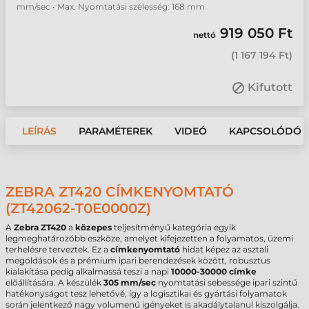
mm/sec • Max. Nyomtatási szélesség: 168 mm
919 050 Ft
nettó
(
1 167 194 Ft
)
Kifutott
LEÍRÁS
PARAMÉTEREK
VIDEÓ
KAPCSOLÓDÓ 
ZEBRA ZT420 CÍMKENYOMTATÓ
(ZT42062-T0E0000Z)
A
Zebra ZT420
a
közepes
teljesítményű kategória egyik
legmeghatározóbb eszköze, amelyet kifejezetten a folyamatos, üzemi
terhelésre terveztek. Ez a
címkenyomtató
hidat képez az asztali
megoldások és a prémium ipari berendezések között, robusztus
kialakítása pedig alkalmassá teszi a napi
10000-30000 címke
előállítására. A készülék
305 mm/sec
nyomtatási sebessége ipari szintű
hatékonyságot tesz lehetővé, így a logisztikai és gyártási folyamatok
során jelentkező nagy volumenű igényeket is akadálytalanul kiszolgálja.