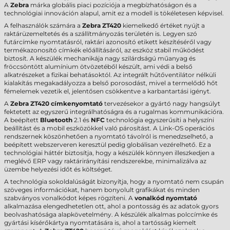
A
Zebra
márka globális piaci pozíciója a megbízhatóságon és a
technológiai innováción alapul, amit ez a modell is tökéletesen képvisel.
A felhasználók számára a
Zebra ZT420
kiemelkedő értéket nyújt a
raktárüzemeltetés és a szállítmányozás területén is. Legyen szó
futárcímke nyomtatásról, raktári azonosító etikett készítéséről vagy
termékazonosító címkék előállításáról, az eszköz stabil működést
biztosít. A készülék mechanikája nagy szilárdságú műanyag és
fröccsöntött alumínium ötvözetéből készült, ami védi a belső
alkatrészeket a fizikai behatásoktól. Az integrált hűtőventilátor nélküli
kialakítás megakadályozza a belső porosodást, mivel a termelődő hőt
fémelemek vezetik el, jelentősen csökkentve a karbantartási igényt.
A
Zebra ZT420 címkenyomtató
tervezésekor a gyártó nagy hangsúlyt
fektetett az egyszerű integrálhatóságra és a rugalmas kommunikációra.
A beépített
Bluetooth
2.1 és
NFC
technológia egyszerűsíti a helyszíni
beállítást és a mobil eszközökkel való párosítást. A Link-OS operációs
rendszernek köszönhetően a nyomtató távolról is menedzselhető, a
beépített webszerveren keresztül pedig globálisan vezérelhető. Ez a
technológiai háttér biztosítja, hogy a készülék könnyen illeszkedjen a
meglévő ERP vagy raktárirányítási rendszerekbe, minimalizálva az
üzembe helyezési időt és költséget.
A technológia sokoldalúságát bizonyítja, hogy a nyomtató nem csupán
szöveges információkat, hanem bonyolult grafikákat és minden
szabványos vonalkódot képes rögzíteni. A
vonalkód nyomtató
alkalmazása elengedhetetlen ott, ahol a pontosság és az adatok gyors
beolvashatósága alapkövetelmény. A készülék alkalmas polccímke és
gyártási kísérőkártya nyomtatására is, ahol a tartósság kiemelt