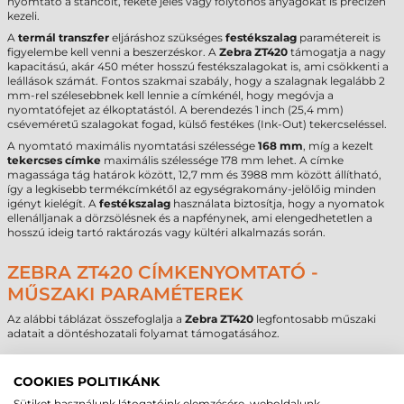
nyomtató a stancolt, fekete jeles vagy folytonos anyagokat is precízen
kezeli.
A
termál transzfer
eljáráshoz szükséges
festékszalag
paramétereit is
figyelembe kell venni a beszerzéskor. A
Zebra ZT420
támogatja a nagy
kapacitású, akár 450 méter hosszú festékszalagokat is, ami csökkenti a
leállások számát. Fontos szakmai szabály, hogy a szalagnak legalább 2
mm-rel szélesebbnek kell lennie a címkénél, hogy megóvja a
nyomtatófejet az élkoptatástól. A berendezés 1 inch (25,4 mm)
cséveméretű szalagokat fogad, külső festékes (Ink-Out) tekercseléssel.
A nyomtató maximális nyomtatási szélessége
168 mm
, míg a kezelt
tekercses címke
maximális szélessége 178 mm lehet. A címke
magassága tág határok között, 12,7 mm és 3988 mm között állítható,
így a legkisebb termékcímkétől az egységrakomány-jelölőig minden
igényt kielégít. A
festékszalag
használata biztosítja, hogy a nyomatok
ellenálljanak a dörzsölésnek és a napfénynek, ami elengedhetetlen a
hosszú ideig tartó raktározás vagy kültéri alkalmazás során.
ZEBRA ZT420 CÍMKENYOMTATÓ -
MŰSZAKI PARAMÉTEREK
Az alábbi táblázat összefoglalja a
Zebra ZT420
legfontosabb műszaki
adatait a döntéshozatali folyamat támogatásához.
Paraméter
Adat
Márka
Zebra
COOKIES POLITIKÁNK
Modell
ZT420
Sütiket használunk látogatóink elemzésére, weboldalunk