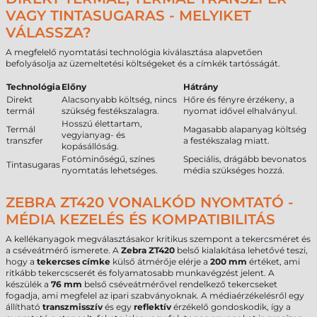
VAGY TINTASUGARAS - MELYIKET
VÁLASSZA?
A megfelelő nyomtatási technológia kiválasztása alapvetően
befolyásolja az üzemeltetési költségeket és a címkék tartósságát.
Technológia
Előny
Hátrány
Direkt
Alacsonyabb költség, nincs
Hőre és fényre érzékeny, a
termál
szükség festékszalagra.
nyomat idővel elhalványul.
Hosszú élettartam,
Termál
Magasabb alapanyag költség
vegyianyag- és
transzfer
a festékszalag miatt.
kopásállóság.
Fotóminőségű, színes
Speciális, drágább bevonatos
Tintasugaras
nyomtatás lehetséges.
média szükséges hozzá.
ZEBRA ZT420 VONALKÓD NYOMTATÓ -
MÉDIA KEZELÉS ÉS KOMPATIBILITÁS
A kellékanyagok megválasztásakor kritikus szempont a tekercsméret és
a cséveátmérő ismerete. A
Zebra ZT420
belső kialakítása lehetővé teszi,
hogy a
tekercses címke
külső átmérője elérje a
200 mm
értéket, ami
ritkább tekercscserét és folyamatosabb munkavégzést jelent. A
készülék a
76 mm
belső cséveátmérővel rendelkező tekercseket
fogadja, ami megfelel az ipari szabványoknak. A médiaérzékelésről egy
állítható
transzmisszív
és egy
reflektív
érzékelő gondoskodik, így a