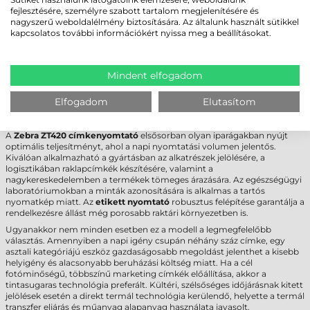
Technológia
termál transzfer
fejlesztésére, személyre szabott tartalom megjelenítésére és
Felbontás
203 dpi
nagyszerű weboldalélmény biztosítására. Az általunk használt sütikkel
Max. tekercsátmérő
200 mm
kapcsolatos további információkért nyissa meg a beállításokat.
Cséveméret
76 mm
Interfész
USB
,
RS232
,
Ethernet
,
Bluetooth
,
NFC
Garancia
12 hónap
(készülék),
6 hónap
(fej)
Mindent elfogadom
FELHASZNÁLÁSI TERÜLETEK ÉS „MIKOR
Elfogadom
Elutasítom
NEM EZ A MEGFELELŐ VÁLASZTÁS?”
A
Zebra ZT420 címkenyomtató
elsősorban olyan iparágakban nyújt
optimális teljesítményt, ahol a napi nyomtatási volumen jelentős.
Kiválóan alkalmazható a gyártásban az alkatrészek jelölésére, a
logisztikában raklapcímkék készítésére, valamint a
nagykereskedelemben a termékek tömeges árazására. Az egészségügyi
laboratóriumokban a minták azonosítására is alkalmas a tartós
nyomatkép miatt. Az
etikett nyomtató
robusztus felépítése garantálja a
rendelkezésre állást még porosabb raktári környezetben is.
Ugyanakkor nem minden esetben ez a modell a legmegfelelőbb
választás. Amennyiben a napi igény csupán néhány száz címke, egy
asztali kategóriájú eszköz gazdaságosabb megoldást jelenthet a kisebb
helyigény és alacsonyabb beruházási költség miatt. Ha a cél
fotóminőségű, többszínű marketing címkék előállítása, akkor a
tintasugaras technológia preferált. Kültéri, szélsőséges időjárásnak kitett
jelölések esetén a direkt termál technológia kerülendő, helyette a termál
transzfer eljárás és műanyag alapanyag használata javasolt.