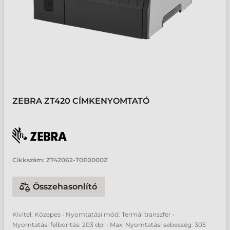
ZEBRA ZT420 CÍMKENYOMTATÓ
Cikkszám:
ZT42062-T0E0000Z
Összehasonlító
Kivitel: Közepes • Nyomtatási mód: Termál transzfer •
Nyomtatási felbontás: 203 dpi • Max. Nyomtatási sebesség: 305