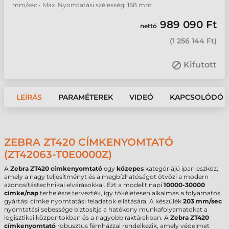
mm/sec • Max. Nyomtatási szélesség: 168 mm
989 090 Ft
nettó
(
1 256 144 Ft
)
Kifutott
LEÍRÁS
PARAMÉTEREK
VIDEÓ
KAPCSOLÓDÓ 
ZEBRA ZT420 CÍMKENYOMTATÓ
(ZT42063-T0E0000Z)
A
Zebra ZT420 címkenyomtató
egy
közepes
kategóriájú ipari eszköz,
amely a nagy teljesítményt és a megbízhatóságot ötvözi a modern
azonosítástechnikai elvárásokkal. Ezt a modellt napi
10000-30000
címke/nap
terhelésre tervezték, így tökéletesen alkalmas a folyamatos
gyártási címke nyomtatási feladatok ellátására. A készülék
203 mm/sec
nyomtatási sebessége biztosítja a hatékony munkafolyamatokat a
logisztikai központokban és a nagyobb raktárakban. A
Zebra ZT420
címkenyomtató
robusztus fémházzal rendelkezik, amely védelmet