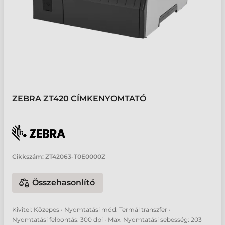
ZEBRA ZT420 CÍMKENYOMTATÓ
Cikkszám:
ZT42063-T0E0000Z
Összehasonlító
Kivitel: Közepes • Nyomtatási mód: Termál transzfer •
Nyomtatási felbontás: 300 dpi • Max. Nyomtatási sebesség: 203