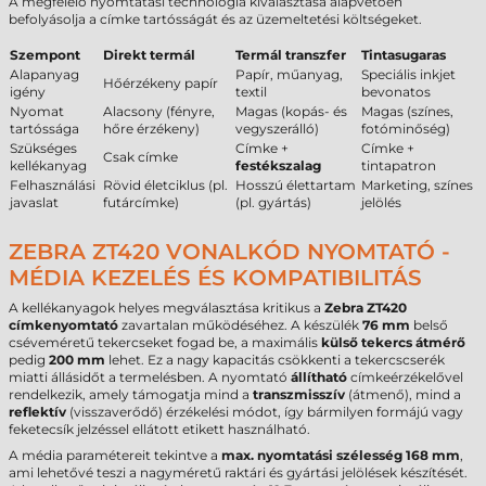
A megfelelő nyomtatási technológia kiválasztása alapvetően
befolyásolja a címke tartósságát és az üzemeltetési költségeket.
Szempont
Direkt termál
Termál transzfer
Tintasugaras
Alapanyag
Papír, műanyag,
Speciális inkjet
Hőérzékeny papír
igény
textil
bevonatos
Nyomat
Alacsony (fényre,
Magas (kopás- és
Magas (színes,
tartóssága
hőre érzékeny)
vegyszerálló)
fotóminőség)
Szükséges
Címke +
Címke +
Csak címke
kellékanyag
festékszalag
tintapatron
Felhasználási
Rövid életciklus (pl.
Hosszú élettartam
Marketing, színes
javaslat
futárcímke)
(pl. gyártás)
jelölés
ZEBRA ZT420 VONALKÓD NYOMTATÓ -
MÉDIA KEZELÉS ÉS KOMPATIBILITÁS
A kellékanyagok helyes megválasztása kritikus a
Zebra ZT420
címkenyomtató
zavartalan működéséhez. A készülék
76 mm
belső
cséveméretű tekercseket fogad be, a maximális
külső tekercs átmérő
pedig
200 mm
lehet. Ez a nagy kapacitás csökkenti a tekercscserék
miatti állásidőt a termelésben. A nyomtató
állítható
címkeérzékelővel
rendelkezik, amely támogatja mind a
transzmisszív
(átmenő), mind a
reflektív
(visszaverődő) érzékelési módot, így bármilyen formájú vagy
feketecsík jelzéssel ellátott etikett használható.
A média paramétereit tekintve a
max. nyomtatási szélesség
168 mm
,
ami lehetővé teszi a nagyméretű raktári és gyártási jelölések készítését.