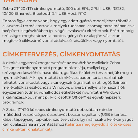
TARTALMA
Zebra ZT420 (TT) címkenyomtató, 300 dpi, EPL, ZPLII, USB, RS232,
10/100 Ethernet, Bluetooth 2.1, USB Host, RTC
Fontos figyelembe venni, hogy egy adott gyártó modelljéhez többféle
cikkszámú termék tartozik, melyek tudásban, csomag tartalmában és a
beépített kiegészítőkben (pl. vágó, leválasztó) eltérhetnek. Ezért mindig
szükséges meghatározni a pontos igényt és ez alapján választani
megfelelő cikkszámú vonalkódolvasó készüléket vagy nyomtatót.
CÍMKETERVEZÉS, CÍMKENYOMTATÁS
A címkék egyszerű megtervezését az eszközhöz mellékelt Zebra
Designer címkenyomtató program biztosítja, mellyel egy
szövegszerkesztőhöz hasonlóan, grafikus felületen tervezhetjük meg a
nyomatképet. A kinyomtatott címkék szabadon tartalmazhatnak
feliratot, vonalkódot vagy akár egyszínű grafikát is (pl. logó). Szintén
mellékeljük az eszközhöz a Windows drivert, mellyel a felhasználók
egyszerűen tudnak vonalkódos etiketteket nyomtatni Windows
alkalmazásokból, mint pl. Microsoft® Office™ és egyéb népszerű
programok.
A Zebra ZT420 közepes címkenyomtató dobozában minden
működéshez szükséges összetevőt becsomagoltunk (USB interfész
kábel, tápegység, tápkábel, szoftver, stb.), így már csak a kellékanyagot
kell kiválasztania a nyomtatáshoz (
tekintse meg egyedülálló tekercses
címke raktári kínálatunkat
).