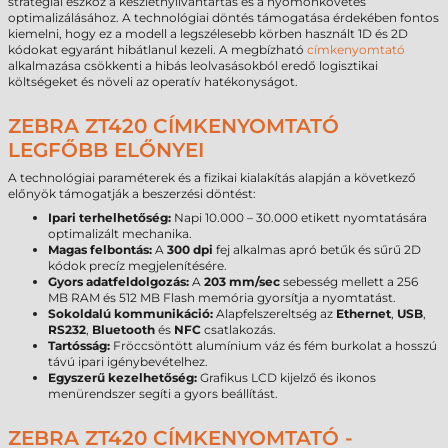
stratégiai eszköz a készletnyilvántartás és a nyomonkövetés
optimalizálásához. A technológiai döntés támogatása érdekében fontos
kiemelni, hogy ez a modell a legszélesebb körben használt 1D és 2D
kódokat egyaránt hibátlanul kezeli. A megbízható
címkenyomtató
alkalmazása csökkenti a hibás leolvasásokból eredő logisztikai
költségeket és növeli az operatív hatékonyságot.
ZEBRA ZT420 CÍMKENYOMTATÓ
LEGFŐBB ELŐNYEI
A technológiai paraméterek és a fizikai kialakítás alapján a következő
előnyök támogatják a beszerzési döntést:
Ipari terhelhetőség:
Napi 10.000 – 30.000 etikett nyomtatására
optimalizált mechanika.
Magas felbontás:
A
300 dpi
fej alkalmas apró betűk és sűrű 2D
kódok precíz megjelenítésére.
Gyors adatfeldolgozás:
A
203 mm/sec
sebesség mellett a 256
MB RAM és 512 MB Flash memória gyorsítja a nyomtatást.
Sokoldalú kommunikáció:
Alapfelszereltség az
Ethernet
,
USB
,
RS232
,
Bluetooth
és
NFC
csatlakozás.
Tartósság:
Fröccsöntött alumínium váz és fém burkolat a hosszú
távú ipari igénybevételhez.
Egyszerű kezelhetőség:
Grafikus LCD kijelző és ikonos
menürendszer segíti a gyors beállítást.
ZEBRA ZT420 CÍMKENYOMTATÓ -