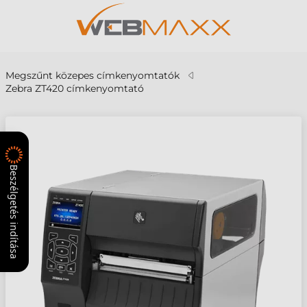
Megszűnt közepes címkenyomtatók
Zebra ZT420 címkenyomtató
Beszélgetés indítása