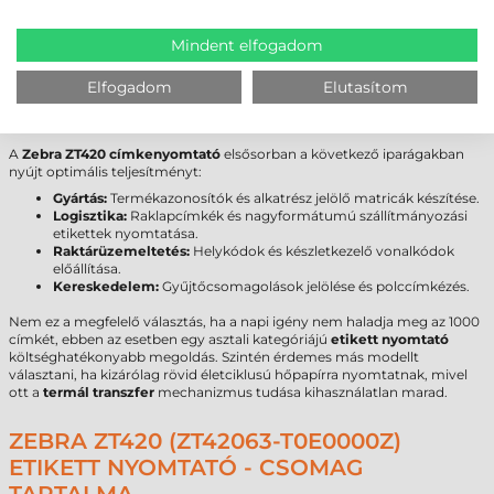
Cséveméret
76 mm
Interfész
USB
,
RS232
,
Ethernet
,
Bluetooth
,
NFC
Mindent elfogadom
Garancia
12 hónap készülék / 6 hónap fej
Elfogadom
Elutasítom
FELHASZNÁLÁSI TERÜLETEK ÉS „MIKOR
NEM EZ A MEGFELELŐ VÁLASZTÁS?”
A
Zebra ZT420 címkenyomtató
elsősorban a következő iparágakban
nyújt optimális teljesítményt:
Gyártás:
Termékazonosítók és alkatrész jelölő matricák készítése.
Logisztika:
Raklapcímkék és nagyformátumú szállítmányozási
etikettek nyomtatása.
Raktárüzemeltetés:
Helykódok és készletkezelő vonalkódok
előállítása.
Kereskedelem:
Gyűjtőcsomagolások jelölése és polccímkézés.
Nem ez a megfelelő választás, ha a napi igény nem haladja meg az 1000
címkét, ebben az esetben egy asztali kategóriájú
etikett nyomtató
költséghatékonyabb megoldás. Szintén érdemes más modellt
választani, ha kizárólag rövid életciklusú hőpapírra nyomtatnak, mivel
ott a
termál transzfer
mechanizmus tudása kihasználatlan marad.
ZEBRA ZT420 (ZT42063-T0E0000Z)
ETIKETT NYOMTATÓ - CSOMAG