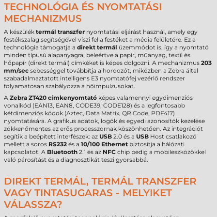
TECHNOLÓGIA ÉS NYOMTATÁSI
MECHANIZMUS
A készülék
termál transzfer
nyomtatási eljárást használ, amely egy
festékszalag segítségével viszi fel a festéket a média felületére. Ez a
technológia támogatja a
direkt termál
üzemmódot is, így a nyomtató
minden típusú alapanyagra, beleértve a papír, műanyag, textil és
hőpapír (direkt termál) címkéket is képes dolgozni. A mechanizmus
203
mm/sec
sebességgel továbbítja a hordozót, miközben a Zebra által
szabadalmaztatott intelligens E3 nyomtatófej vezérlő rendszer
folyamatosan szabályozza a hőimpulzusokat.
A
Zebra ZT420 címkenyomtató
képes valamennyi egydimenziós
vonalkód (EAN13, EAN8, CODE39, CODE128) és a legfontosabb
kétdimenziós kódok (Aztec, Data Matrix, QR Code, PDF417)
nyomtatására. A grafikus adatok, logók és egyedi azonosítók kezelése
zökkenőmentes az erős processzornak köszönhetően. Az integrációt
segítik a beépített interfészek: az
USB
2.0 és a
USB
Host csatlakozó
mellett a soros
RS232
és a
10/100 Ethernet
biztosítja a hálózati
kapcsolatot. A
Bluetooth
2.1 és az
NFC
chip pedig a mobileszközökkel
való párosítást és a diagnosztikát teszi gyorsabbá.
DIREKT TERMÁL, TERMÁL TRANSZFER
VAGY TINTASUGARAS - MELYIKET
VÁLASSZA?