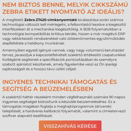
NEM BIZTOS BENNE, MELYIK CIKKSZÁMÚ
ZEBRA ETIKETT NYOMTATÓ AZ IDEÁLIS?
A megfelelő
Zebra ZT420 címkenyomtató
kiválasztása során számos
technológiai változót kell mérlegelni, a felbontástól kezdve a kiegészítő
interfészeken át a mechanikai kiegészítőkig. A B2B folyamatokban a
technológiai kompatibilitás kritikus kérdés, hiszen a már meglévő ERP
vagy raktárkezelő rendszerekkel való zökkenőmentes együttműködés
alapfeltétele a hatékony munkának.
Amennyiben egyedi igényei vannak, vagy nagy volumenű beruházást
tervez, javasoljuk a kapcsolatfelvételt szakértő értékesítő csapatunkkal.
Kollégáink segítenek a specifikációk pontosításában és személyre
szabott ajánlatot készítenek, amely figyelembe veszi az Ön iparági
sajátosságait és a hosszú távú üzleti céljait.
INGYENES TECHNIKAI TÁMOGATÁS ÉS
SEGÍTSÉG A BEÜZEMELÉSBEN
A szakértői háttér részeként minden végfelhasználó számára 90 napos
ingyenes segítséget biztosítunk a készülék beüzemeléséhez. Ez a
támogatás magában foglalja a meghajtóprogramok (driverek)
telepítését, a hardveres kalibráció folyamatát, valamint a címketervező
szoftver alapvető beállításait.
VISSZAHÍVÁS KÉRÉSE