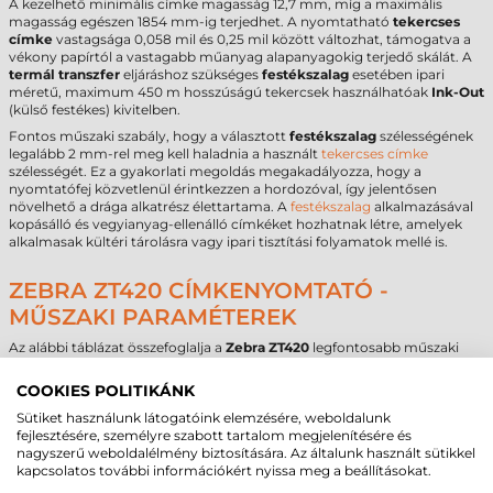
A kezelhető minimális címke magasság 12,7 mm, míg a maximális
magasság egészen 1854 mm-ig terjedhet. A nyomtatható
tekercses
címke
vastagsága 0,058 mil és 0,25 mil között változhat, támogatva a
vékony papírtól a vastagabb műanyag alapanyagokig terjedő skálát. A
termál transzfer
eljáráshoz szükséges
festékszalag
esetében ipari
méretű, maximum 450 m hosszúságú tekercsek használhatóak
Ink-Out
(külső festékes) kivitelben.
Fontos műszaki szabály, hogy a választott
festékszalag
szélességének
legalább 2 mm-rel meg kell haladnia a használt
tekercses címke
szélességét. Ez a gyakorlati megoldás megakadályozza, hogy a
nyomtatófej közvetlenül érintkezzen a hordozóval, így jelentősen
növelhető a drága alkatrész élettartama. A
festékszalag
alkalmazásával
kopásálló és vegyianyag-ellenálló címkéket hozhatnak létre, amelyek
alkalmasak kültéri tárolásra vagy ipari tisztítási folyamatok mellé is.
ZEBRA ZT420 CÍMKENYOMTATÓ -
MŰSZAKI PARAMÉTEREK
Az alábbi táblázat összefoglalja a
Zebra ZT420
legfontosabb műszaki
adatait a beszerzési döntés elősegítése érdekében:
COOKIES POLITIKÁNK
Márka
Zebra
Sütiket használunk látogatóink elemzésére, weboldalunk
Modell
ZT420
fejlesztésére, személyre szabott tartalom megjelenítésére és
Technológia
termál transzfer
nagyszerű weboldalélmény biztosítására. Az általunk használt sütikkel
Felbontás
300 dpi
kapcsolatos további információkért nyissa meg a beállításokat.
Max. tekercsátmérő
200 mm