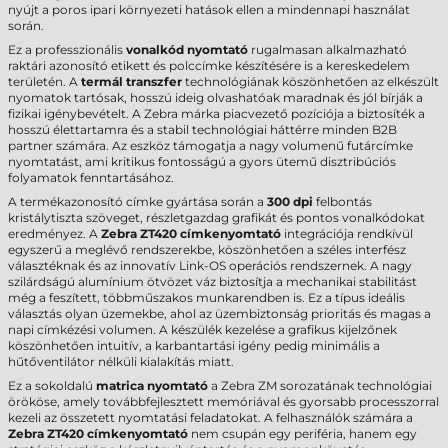
nyújt a poros ipari környezeti hatások ellen a mindennapi használat
során.
Ez a professzionális
vonalkód nyomtató
rugalmasan alkalmazható
raktári azonosító etikett és polccímke készítésére is a kereskedelem
területén. A
termál transzfer
technológiának köszönhetően az elkészült
nyomatok tartósak, hosszú ideig olvashatóak maradnak és jól bírják a
fizikai igénybevételt. A Zebra márka piacvezető pozíciója a biztosíték a
hosszú élettartamra és a stabil technológiai háttérre minden B2B
partner számára. Az eszköz támogatja a nagy volumenű futárcímke
nyomtatást, ami kritikus fontosságú a gyors ütemű disztribúciós
folyamatok fenntartásához.
A termékazonosító címke gyártása során a
300 dpi
felbontás
kristálytiszta szöveget, részletgazdag grafikát és pontos vonalkódokat
eredményez. A
Zebra ZT420 címkenyomtató
integrációja rendkívül
egyszerű a meglévő rendszerekbe, köszönhetően a széles interfész
választéknak és az innovatív Link-OS operációs rendszernek. A nagy
szilárdságú alumínium ötvözet váz biztosítja a mechanikai stabilitást
még a feszített, többműszakos munkarendben is. Ez a típus ideális
választás olyan üzemekbe, ahol az üzembiztonság prioritás és magas a
napi címkézési volumen. A készülék kezelése a grafikus kijelzőnek
köszönhetően intuitív, a karbantartási igény pedig minimális a
hűtőventilátor nélküli kialakítás miatt.
Ez a sokoldalú
matrica nyomtató
a Zebra ZM sorozatának technológiai
örököse, amely továbbfejlesztett memóriával és gyorsabb processzorral
kezeli az összetett nyomtatási feladatokat. A felhasználók számára a
Zebra ZT420 címkenyomtató
nem csupán egy periféria, hanem egy