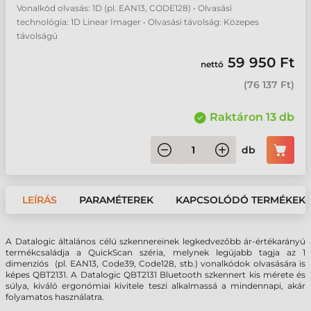
Vonalkód olvasás: 1D (pl. EAN13, CODE128) • Olvasási
technológia: 1D Linear Imager • Olvasási távolság: Közepes
távolságú
59 950 Ft
nettó
(
76 137 Ft
)
Raktáron 13 db
db
LEÍRÁS
PARAMÉTEREK
KAPCSOLÓDÓ TERMÉKEK
A Datalogic általános célú szkennereinek legkedvezőbb ár-értékarányú
termékcsaládja a QuickScan széria, melynek legújabb tagja az 1
dimenziós (pl. EAN13, Code39, Code128, stb.) vonalkódok olvasására is
képes QBT2131. A Datalogic QBT2131 Bluetooth szkennert kis mérete és
súlya, kiváló ergonómiai kivitele teszi alkalmassá a mindennapi, akár
folyamatos használatra.