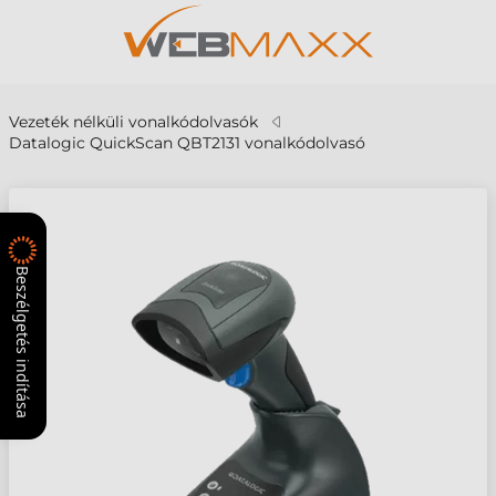
Vezeték nélküli vonalkódolvasók
Datalogic QuickScan QBT2131 vonalkódolvasó
Beszélgetés indítása