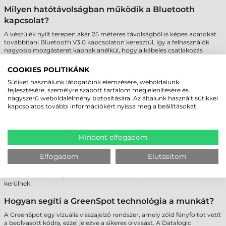
Milyen hatótávolságban működik a Bluetooth
kapcsolat?
A készülék nyílt terepen akár 25 méteres távolságból is képes adatokat
továbbítani Bluetooth V3.0 kapcsolaton keresztül, így a felhasználók
nagyobb mozgásteret kapnak anélkül, hogy a kábeles csatlakozás
korlátozná őket.
COOKIES POLITIKÁNK
Kompatibilis-e a Datalogic QuickScan QBT2131
Sütiket használunk látogatóink elemzésére, weboldalunk
vonalkódolvasó mobil eszközökkel?
fejlesztésére, személyre szabott tartalom megjelenítésére és
nagyszerű weboldalélmény biztosítására. Az általunk használt sütikkel
Igen, a vonalkódolvasó kompatibilis Android és iOS operációs rendszert
kapcsolatos további információkért nyissa meg a beállításokat.
futtató eszközökkel is. A kapcsolat Bluetooth-HID profilon keresztül
történik, így használható okostelefonokkal vagy tabletekkel is.
Használható-e az eszköz akkor is, ha nincs kapcsolat
Mindent elfogadom
a bázisállomással?
Elfogadom
Elutasítom
Igen, a Datalogic QuickScan QBT2131 vonalkódolvasó Batch Mode
módban akár 500 vonalkódot is képes eltárolni. Amint ismét elérhetővé
válik a bázisállomás, a tárolt adatok automatikusan továbbításra
kerülnek.
Hogyan segíti a GreenSpot technológia a munkát?
A GreenSpot egy vizuális visszajelző rendszer, amely zöld fényfoltot vetít
a beolvasott kódra, ezzel jelezve a sikeres olvasást. A Datalogic