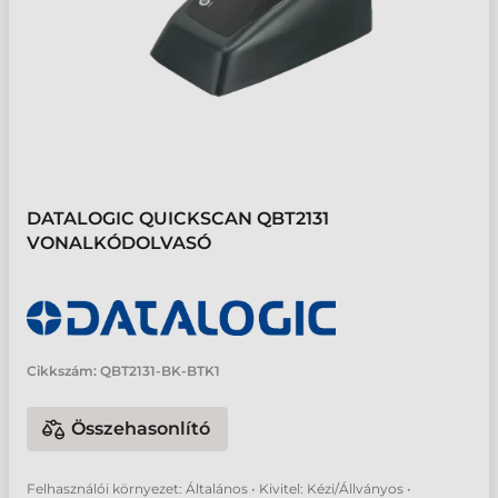
DATALOGIC QUICKSCAN QBT2131
VONALKÓDOLVASÓ
Cikkszám:
QBT2131-BK-BTK1
Összehasonlító
Felhasználói környezet: Általános • Kivitel: Kézi/Állványos •