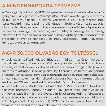
A MINDENNAPOKRA TERVEZVE
A Datalogic QuickScan QBT2131 kifejezetten a belépő szintű felhasználók
igényeinek kielégítésére lett kifejlesztve, ahol alapvető igény a vezeték
nélküli kommunikáció. Tökéletes választás a POS alkalmazásokhoz,
kereskedelmi, leltározási, árellenőrzési, árufeltöltési, közigazgatási
alkalmazásokhoz, valamint dokumentumok-, számlák feldolgozásához
banki- és pénzügyi területen egyaránt. Megbízhatóság és tartósság
jellemzi a lézeres olvasókkal szemben, kiváló optikájának köszönhetően
erőssége a gyenge minőségű és nagy szélességű kódok olvasása,
mindezt gyorsan és könnyedén.
AKÁR 30.000 OLVASÁS EGY TÖLTÉSSEL
A QuickScan QBT2131 olvasó Bluetooth rádiós interfészen keresztül
csatlakozik más, Bluetooth V3.0 kompatibilis eszközökhöz. Nincs
szükség vezetékes kapcsolatra, az olvasó szabadon mozgatható (akár 25
méteres távolságból is olvas jeleket, nyílt terepen) és nem okoz gondot
a vezeték elhelyezése, továbbá biztonságosabbá és hatékonyabbá teszi
a munkát. A szkenner kiemelkedő tulajdonsága, hogy kompatibilis az
Android és iOS készülékekkel Bluetooth-HID profilon keresztül.
A készülék Bach Mode-ban is használható (500 vonalkód tárolására
alkalmas memória), amely az adatok gyűjtését teszi lehetővé akkor,
amikor a bázisállomás hatótávolságán kívül tartózkodik a felhasználó.
Visszatérve a hatókörbe a gyűjtött adatokat automatikusan átküldi a
számítógép felé. A QuickScan QBT2131 töltés közben is használható,
folyamatos olvasási módban a dokkolóba helyezve.