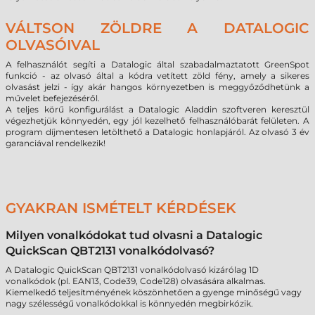
VÁLTSON ZÖLDRE A DATALOGIC
OLVASÓIVAL
A felhasználót segíti a Datalogic által szabadalmaztatott GreenSpot
funkció - az olvasó által a kódra vetített zöld fény, amely a sikeres
olvasást jelzi - így akár hangos környezetben is meggyőződhetünk a
művelet befejezéséről.
A teljes körű konfigurálást a Datalogic Aladdin szoftveren keresztül
végezhetjük könnyedén, egy jól kezelhető felhasználóbarát felületen. A
program díjmentesen letölthető a Datalogic honlapjáról. Az olvasó 3 év
garanciával rendelkezik!
GYAKRAN ISMÉTELT KÉRDÉSEK
Milyen vonalkódokat tud olvasni a Datalogic
QuickScan QBT2131 vonalkódolvasó?
A Datalogic QuickScan QBT2131 vonalkódolvasó kizárólag 1D
vonalkódok (pl. EAN13, Code39, Code128) olvasására alkalmas.
Kiemelkedő teljesítményének köszönhetően a gyenge minőségű vagy
nagy szélességű vonalkódokkal is könnyedén megbirkózik.