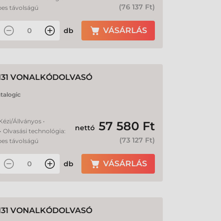
(
76 137 Ft
)
pes távolságú
VÁSÁRLÁS
db
131 VONALKÓDOLVASÓ
talogic
 Kézi/Állványos •
57 580 Ft
nettó
• Olvasási technológia:
(
73 127 Ft
)
pes távolságú
VÁSÁRLÁS
db
131 VONALKÓDOLVASÓ