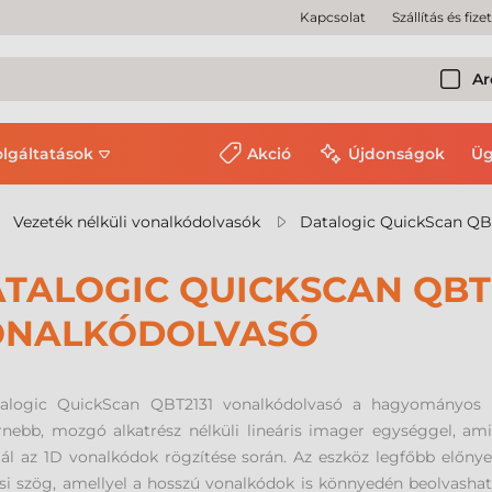
Kapcsolat
Szállítás és fize
Ar
olgáltatások
Akció
Újdonságok
Üg
Vezeték nélküli vonalkódolvasók
Datalogic QuickScan QB
TALOGIC QUICKSCAN QBT
ONALKÓDOLVASÓ
alogic QuickScan QBT2131 vonalkódolvasó a hagyományos léz
nebb, mozgó alkatrész nélküli lineáris imager egységgel, am
ál az 1D vonalkódok rögzítése során. Az eszköz legfőbb előnye
si szög, amellyel a hosszú vonalkódok is könnyedén beolvasható