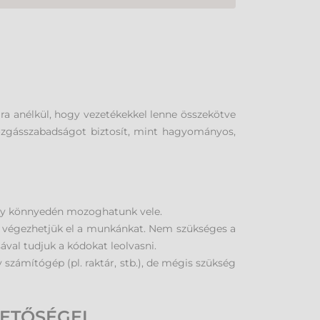
ra anélkül, hogy vezetékekkel lenne összekötve
mozgásszabadságot biztosít, mint hagyományos,
 így könnyedén mozoghatunk vele.
 végezhetjük el a munkánkat. Nem szükséges a
val tudjuk a kódokat leolvasni.
 számítógép (pl. raktár, stb.), de mégis szükség
ETŐSÉGEI