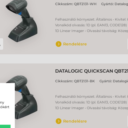
Cikkszám:
QBT2131-WH
Gyártó:
Datalog
Felhasználói környezet: Általános • Kivitel:
Vonalkód olvasás: 1D (pl. EAN13, CODE128) 
1D Linear Imager • Olvasási távolság: Köze
Rendelésre
DATALOGIC QUICKSCAN QBT2
Cikkszám:
QBT2131-BK
Gyártó:
Datalogi
Felhasználói környezet: Általános • Kivitel:
ény
Vonalkód olvasás: 1D (pl. EAN13, CODE128) 
iókért
1D Linear Imager • Olvasási távolság: Köze
Rendelésre