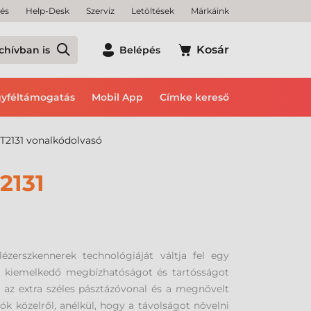
tés
Help-Desk
Szerviz
Letöltések
Márkáink
Kosár
chívban is
Belépés
yféltámogatás
Mobil App
Címke kereső
T2131 vonalkódolvasó
2131
erszkennerek technológiáját váltja fel egy
i kiemelkedő megbízhatóságot és tartósságot
 az extra széles pásztázóvonal és a megnövelt
k közelről, anélkül, hogy a távolságot növelni