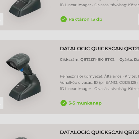
1D Linear Imager • Olvasási távolság: Köze
Raktáron 13 db
DATALOGIC QUICKSCAN QBT2
Cikkszám:
QBT2131-BK-BTK2
Gyártó:
Da
Felhasználói környezet: Általános • Kivitel:
Vonalkód olvasás: 1D (pl. EAN13, CODE128) 
1D Linear Imager • Olvasási távolság: Köze
3-5 munkanap
DATALOGIC QUICKSCAN QBT2