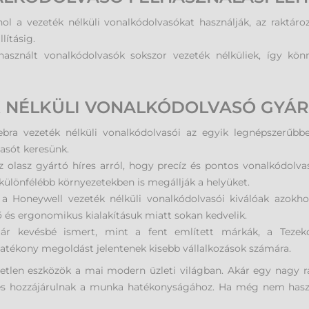
hol a vezeték nélküli vonalkódolvasókat használják, az raktá
lításig.
asznált vonalkódolvasók sokszor vezeték nélküliek, így kö
K NÉLKÜLI VONALKÓDOLVASÓ GYÁ
bra vezeték nélküli vonalkódolvasói az egyik legnépszerűbb
vasót keresünk.
 olasz gyártó híres arról, hogy precíz és pontos vonalkódolva
különfélébb környezetekben is megállják a helyüket.
:
a Honeywell vezeték nélküli vonalkódolvasói kiválóak azokh
és ergonomikus kialakításuk miatt sokan kedvelik.
ár kevésbé ismert, mint a fent említett márkák, a Tezek
atékony megoldást jelentenek kisebb vállalkozások számára.
tetlen eszközök a mai modern üzleti világban. Akár egy nagy r
és hozzájárulnak a munka hatékonyságához. Ha még nem haszn