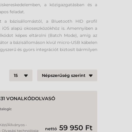
 kiskereskedelemben, a közigazgatásban és a
pos feladat.
 a bázisállomástól, a Bluetooth HID profil
és iOS alapú okoseszközökhöz is. Amennyiben a
kódot képes eltárolni (Batch Mode), amíg az
látor a bázisállomáson kívül micro-USB kábelen
 egyszerű és gyors integrációt biztosít bármilyen
131 VONALKÓDOLVASÓ
talogic
 Kézi/Állványos •
59 950 Ft
nettó
• Olvasási technológia: