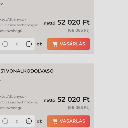
ic
 Kézi/Állványos •
52 020 Ft
nettó
• Olvasási technológia:
(
66 065 Ft
)
pes távolságú
VÁSÁRLÁS
db
131 VONALKÓDOLVASÓ
c
 Kézi/Állványos •
52 020 Ft
nettó
• Olvasási technológia:
(
66 065 Ft
)
pes távolságú
VÁSÁRLÁS
db