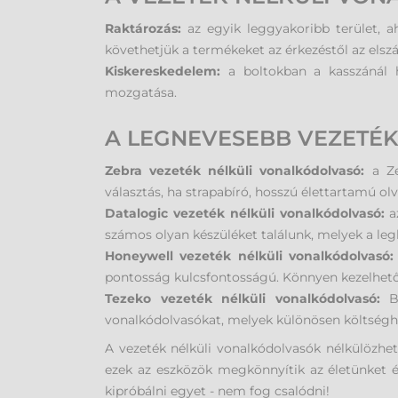
Raktározás:
az egyik leggyakoribb terület, a
követhetjük a termékeket az érkezéstől az elszál
Kiskereskedelem:
a boltokban a kasszánál h
mozgatása.
A LEGNEVESEBB VEZETÉ
Zebra vezeték nélküli vonalkódolvasó:
a Ze
választás, ha strapabíró, hosszú élettartamú ol
Datalogic vezeték nélküli vonalkódolvasó:
az
számos olyan készüléket találunk, melyek a leg
Honeywell vezeték nélküli vonalkódolvasó
pontosság kulcsfontosságú. Könnyen kezelhető 
Tezeko vezeték nélküli vonalkódolvasó:
B
vonalkódolvasókat, melyek különösen költségh
A vezeték nélküli vonalkódolvasók nélkülözhe
ezek az eszközök megkönnyítik az életünket 
kipróbálni egyet - nem fog csalódni!