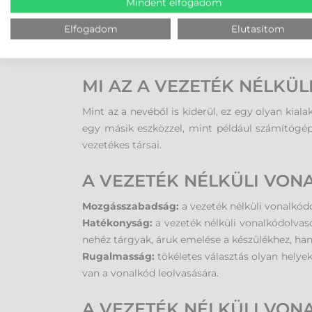
Mindent elfogadom
Elfogadom
Elutasítom
MI AZ A VEZETÉK NÉLKÜ
Mint az a nevéből is kiderül, ez egy olyan kiala
egy másik eszközzel, mint például számítógép
vezetékes társai.
A VEZETÉK NÉLKÜLI VON
Mozgásszabadság:
a vezeték nélküli vonalkó
Hatékonyság:
a vezeték nélküli vonalkódolv
nehéz tárgyak, áruk emelése a készülékhez, ha
Rugalmasság:
tökéletes választás olyan helyek
van a vonalkód leolvasására.
A VEZETÉK NÉLKÜLI VON