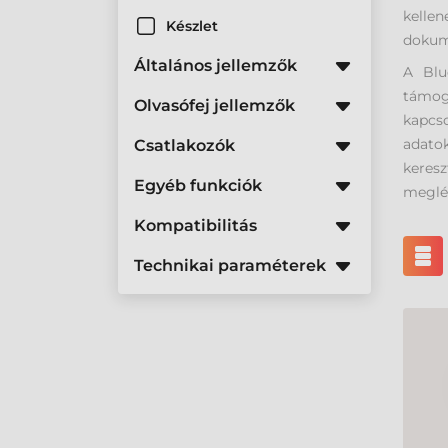
kelle
Készlet
dokume
Általános jellemzők
A Blu
támoga
Olvasófej jellemzők
kapcs
adatok
Csatlakozók
keresz
Egyéb funkciók
meglév
Kompatibilitás
Technikai paraméterek