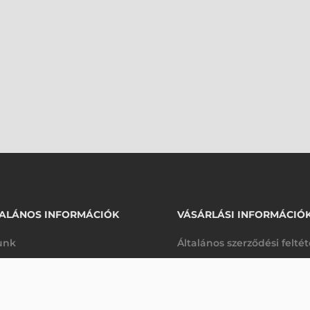
ALÁNOS INFORMÁCIÓK
VÁSÁRLÁSI INFORMÁCIÓ
unk
Általános szerződési felté
rhetőségek
Adatkezelési tájékoztató
arancia
Szállítási és fizetési feltét
K
Jogi nyilatkozat