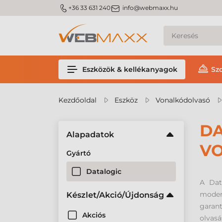
m_phone
m_email
+36 33 631 240
info@webmaxx.hu
Eszközök & kellékanyagok
Sz
Kezdőoldal
Eszköz
Vonalkódolvasó
DA
Alapadatok
V
Gyártó
Datalogic
A Dat
moder
Készlet/Akció/Újdonság
garant
Akciós
olvasá