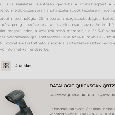
ne. Ez a kialakítás jelentősen gyorsítja a munkavégzést a
ntumfeldolgozás során, ahol a széles kódok kezelése mindenna
etooth technológia 25 méteres mozgásszabadságot biztosít
tása pedig lehetővé teszi a közvetlen csatlakozást Android 
olat megszakadna, a készülék belső memóriája akár 500 vonal
 szinkronizálása újra lehetségessé válik. Az 1400 mAh-s akkumu
tül közvetlenül is tölthető, a sokoldalú interfészválaszték pedig
ő informatikai rendszerbe.
4
találat
DATALOGIC QUICKSCAN QBT2
Cikkszám:
QBT2131-BK-BTK1
Gyártó:
Da
Felhasználói környezet: Általános • Kivitel:
Vonalkód olvasás: 1D (pl. EAN13, CODE128) 