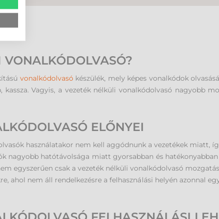
LI VONALKÓDOLVASÓ?
kítású
vonalkódolvasó
készülék, mely képes vonalkódok olvasásá
, kassza. Vagyis, a vezeték nélküli vonalkódolvasó nagyobb 
ALKÓDOLVASÓ ELŐNYEI
dolvasók használatakor nem kell aggódnunk a vezetékek miatt,
asók nagyobb hatótávolsága miatt gyorsabban és hatékonyabban
nem egyszerűen csak a vezeték nélküli vonalkódolvasó mozgatásá
re, ahol nem áll rendelkezésre a felhasználási helyén azonnal egy
ALKÓDOLVASÓ FELHASZNÁLÁSI LEH