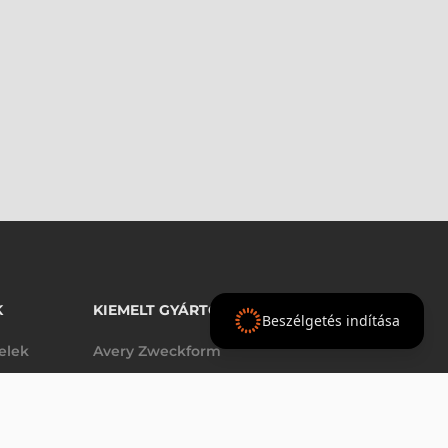
K
KIEMELT GYÁRTÓINK
Beszélgetés indítása
telek
Avery Zweckform
Datalogic
elek
Epson
Godex