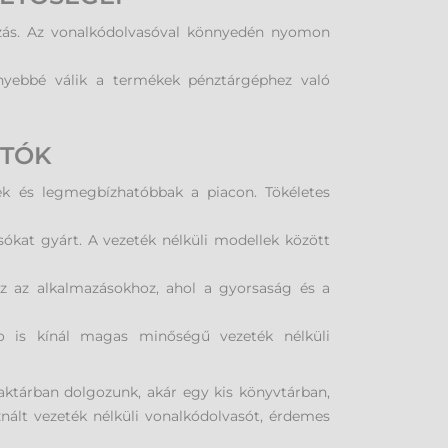
rozás. Az vonalkódolvasóval könnyedén nyomon
nnyebbé válik a termékek pénztárgéphez való
RTÓK
ek és legmegbízhatóbbak a piacon. Tökéletes
sókat gyárt. A vezeték nélküli modellek között
oz az alkalmazásokhoz, ahol a gyorsaság és a
o is kínál magas minőségű vezeték nélküli
aktárban dolgozunk, akár egy kis könyvtárban,
ált vezeték nélküli vonalkódolvasót, érdemes