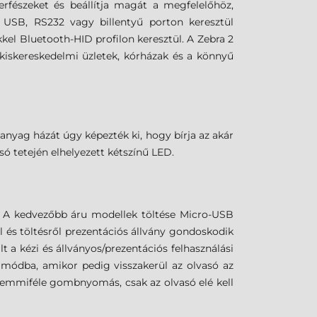
erfészeket és beállítja magát a megfelelőhöz,
y USB, RS232 vagy billentyű porton keresztül
el Bluetooth-HID profilon keresztül.
A Zebra 2
 kiskereskedelmi üzletek, kórházak és a könnyű
anyag házát úgy képezték ki, hogy bírja az akár
asó tetején elhelyezett kétszínű LED.
 A kedvezőbb áru modellek töltése Micro-USB
l és töltésről prezentációs állvány gondoskodik
t a kézi és állványos/prezentációs felhasználási
mmódba, amikor pedig visszakerül az olvasó az
semmiféle gombnyomás, csak az olvasó elé kell