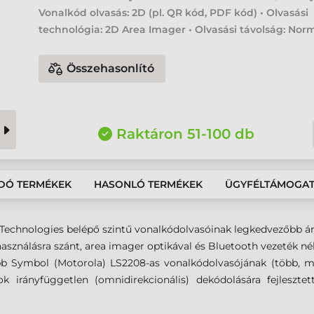
Vonalkód olvasás: 2D (pl. QR kód, PDF kód) • Olvasási
technológia: 2D Area Imager • Olvasási távolság: Nor
Összehasonlító
Raktáron 51-100 db
DÓ TERMÉKEK
HASONLÓ TERMÉKEK
ÜGYFÉLTÁMOGA
 Technologies belépő szintű vonalkódolvasóinak legkedvezőbb á
használásra szánt, area imager optikával és Bluetooth vezeték né
ebb Symbol (Motorola) LS2208-as vonalkódolvasójának
(több, m
irányfüggetlen (omnidirekcionális) dekódolására fejlesztett