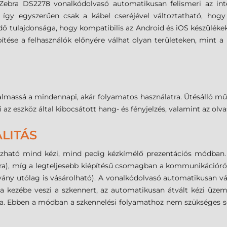
" Zebra DS2278 vonalkódolvasó automatikusan felismeri az int
 így egyszerűen csak a kábel cseréjével változtatható, hog
 tulajdonsága, hogy kompatibilis az Android és iOS készülékekk
tése a felhasználók előnyére válhat olyan területeken, mint a
lkalmassá a mindennapi, akár folyamatos használatra. Ütésálló mű
íti az eszköz által kibocsátott hang- és fényjelzés, valamint az olv
LITÁS
azható mind kézi, mind pedig kézkímélő prezentációs módban.
1 óra), míg a legteljesebb kiépítésű csomagban a kommunikációró
llvány utólag is vásárolható). A vonalkódolvasó automatikusan vál
 a kezébe veszi a szkennert, az automatikusan átvált kézi üze
ba. Ebben a módban a szkennelési folyamathoz nem szükséges 