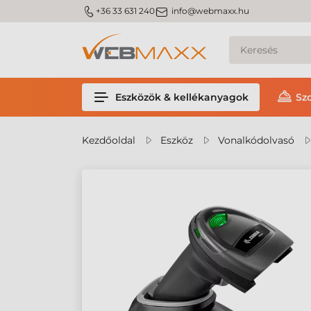
m_phone
m_email
+36 33 631 240
info@webmaxx.hu
Eszközök & kellékanyagok
Sz
Kezdőoldal
Eszköz
Vonalkódolvasó