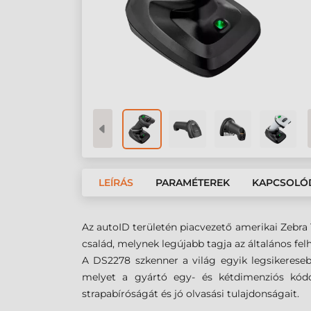
LEÍRÁS
PARAMÉTEREK
KAPCSOLÓ
Az autoID területén piacvezető amerikai Zebra
család, melynek legújabb tagja az általános fel
A DS2278 szkenner a világ egyik legsikeres
melyet a gyártó egy- és kétdimenziós kódok 
strapabíróságát és jó olvasási tulajdonságait.