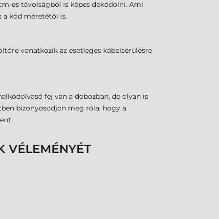
 cm-es távolságból is képes dekódolni. Ami
 a kód méretétől is.
ltőre vonatkozik az esetleges kábelsérülésre
alkódolvasó fej van a dobozban, de olyan is
setben bizonyosodjon meg róla, hogy a
ent.
K VÉLEMÉNYÉT