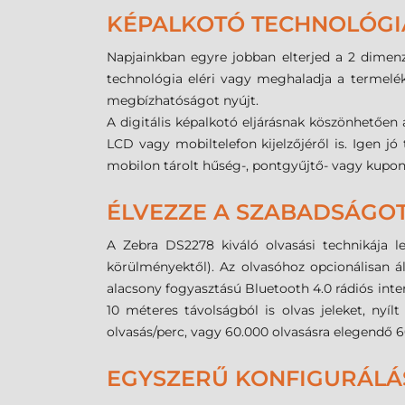
KÉPALKOTÓ TECHNOLÓGI
Napjainkban egyre jobban elterjed a 2 dimen
technológia eléri vagy meghaladja a termelé
megbízhatóságot nyújt.
A digitális képalkotó eljárásnak köszönhetően
LCD vagy mobiltelefon kijelzőjéről is. Igen jó
mobilon tárolt hűség-, pontgyűjtő- vagy kupon
ÉLVEZZE A SZABADSÁGOT
A Zebra DS2278 kiváló olvasási technikája l
körülményektől). Az olvasóhoz opcionálisan á
alacsony fogyasztású Bluetooth 4.0 rádiós int
10 méteres távolságból is olvas jeleket, nyí
olvasás/perc, vagy 60.000 olvasásra elegendő 6
EGYSZERŰ KONFIGURÁLÁ