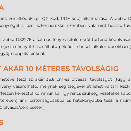
A
ziós vonalkódok (pl. QR kód, PDF kód) alkalmazása. A Zebra
kenységet a lézer szkennerekkel szemben, valamint hosszú tá
 a Zebra DS2278 alkalmas fényes felületekről történő kódolvasás
 teljesítménnyel használható például e-ticket alkalmazásokban 
gyűjtő applikációknál.
 AKÁR 10 MÉTERES TÁVOLSÁGIG
ehetővé teszi az akár 36,8 cm-es olvasási távolságot (függ 
llvány vásárolható, melynek segítségével át lehet váltani kéz
erfészen keresztül kommunikál, így nincs szükség vezetékes ka
lt terepen) ami biztonságosabbá és hatékonyabbá teszi a munk
0 olvasás/perc esetén).
S