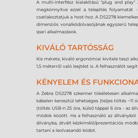
A multi-interfész kialakítású "plug and play
megkönnyítve ezzel a telepítés folyamatát -
csatlakoztatjuk a host-hoz.
A DS2278 kiemelkedő
dimenziós vonalkódolvasójának egyszerű telepí
ipari alkalmazások.
KIVÁLÓ TARTÓSSÁG
Kis mérete, kiváló ergonómiai kivitele teszi a
1,5 méterről való leejtést is. A felhasználót seg
KÉNYELEM ÉS FUNKCIONA
A Zebra DS2278 szkenner tökéletesen alkalm
kábelen keresztül lehetséges (teljes töltés ~1
(töltés USB-n 25 óra, külső táppal 6 óra - az á
módok között. Ha a felhasználó az állványból
állványba, átvált kézkímélő/prezentációs mód
tartani a leolvasandó kódot.