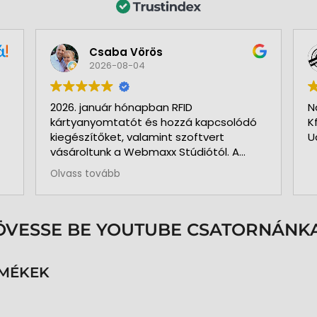
Csaba Vörös
2026-08-04
2026. január hónapban RFID
N
kártyanyomtatót és hozzá kapcsolódó
K
kiegészítőket, valamint szoftvert
U
vásároltunk a Webmaxx Stúdiótól. A
beszerzés megkezdése előtt segítettek
Olvass tovább
az igényeink szerinti típus
kiválasztásában. Minden rendben és
pontosan zajlott. Kollégájuk
személyesen üzemelte be a nyomtatót
ÖVESSE BE YOUTUBE CSATORNÁNKA
és a hozzá kapcsolódó szoftvert. Pár
hónap használat és 3.000 kártya
nyomtatása után is teljesen meg
RMÉKEK
vagyunk elégedve a nyomtatóval. A
közben felmerült kérdéseinkre azonnal
kaptunk segítséget, választ. Pontos,