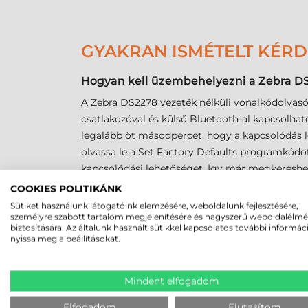
GYAKRAN ISMÉTELT KÉR
Hogyan kell üzembehelyezni a Zebra D
A Zebra DS2278 vezeték nélküli vonalkódolvas
csatlakozóval és külső Bluetooth-al kapcsolható 
legalább öt másodpercet, hogy a kapcsolódás lét
olvassa le a Set Factory Defaults programkódot
kapcsolódási lehetőséget. Így már megkereshet
használatra kész, és a beállítások megőrzésre 
COOKIES POLITIKÁNK
működni, az alján lévő micro usb csatlakozó ko
Sütiket használunk látogatóink elemzésére, weboldalunk fejlesztésére,
személyre szabott tartalom megjelenítésére és nagyszerű weboldalélm
Milyen típusú vonalkódokat tud olvasni
biztosítására. Az általunk használt sütikkel kapcsolatos további informác
nyissa meg a beállításokat.
A Zebra DS2278 vonalkód leolvasó Area Imager op
DataMatrix kód) dekódolására.
Mindent elfogadom
Milyen távolságból tudja olvasni a von
Elfogadom
Elutasítom