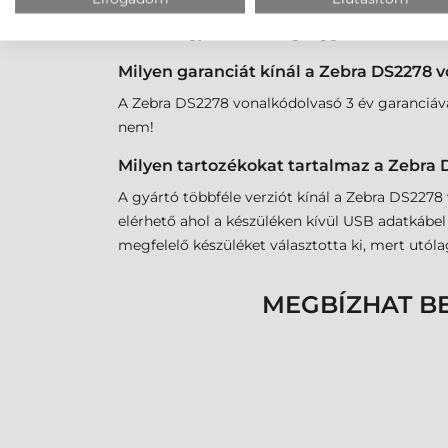
Az amerikai gyártói a Zebra DS2278 vonalkód ol
fontos, hogy ez a távolság függ az alkalmazott 
Milyen garanciát kínál a Zebra DS2278 
A Zebra DS2278 vonalkódolvasó 3 év garanciával
nem!
Milyen tartozékokat tartalmaz a Zebra
A gyártó többféle verziót kínál a Zebra DS2278
elérhető ahol a készüléken kívül USB adatkábel
megfelelő készüléket választotta ki, mert utó
MEGBÍZHAT B