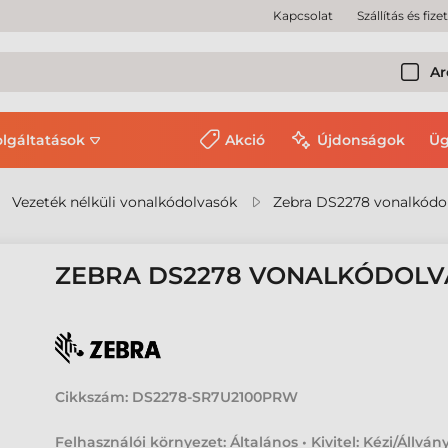
Kapcsolat
Szállítás és fize
Ar
olgáltatások
Akció
Újdonságok
Üg
Vezeték nélküli vonalkódolvasók
Zebra DS2278 vonalkódo
ZEBRA DS2278 VONALKÓDOL
Cikkszám:
DS2278-SR7U2100PRW
Felhasználói környezet: Általános • Kivitel: Kézi/Állvány