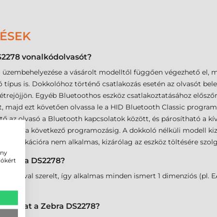
DÉSEK
S2278 vonalkódolvasót?
ó üzembehelyezése a vásárolt modelltől függően végezhető el, 
típus is. Dokkolóhoz történő csatlakozás esetén az olvasót bele k
rejöjjön. Egyéb Bluetoothos eszköz csatlakoztatásához előszőr g
, majd ezt követően olvassa le a HID Bluetooth Classic program
ő az olvasó a Bluetooth kapcsolatok között, és párosítható a kí
kerülnek a következő programozásig. A dokkoló nélküli modell ki
mmunikációra nem alkalmas, kizárólag az eszköz töltésére szolg
ény
 a Zebra DS2278?
iókért
tikával szerelt, így alkalmas minden ismert 1 dimenziós (pl. EAN
alkódokat a Zebra DS2278?