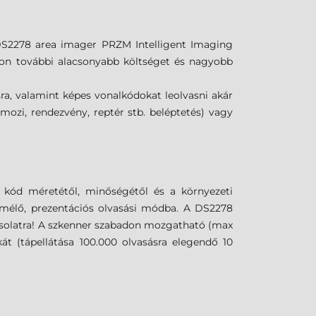
 DS2278 area imager PRZM Intelligent Imaging
von további alacsonyabb költséget és nagyobb
ra, valamint képes vonalkódokat leolvasni akár
(mozi, rendezvény, reptér stb. beléptetés) vagy
a kód méretétől, minőségétől és a környezeti
kímélő, prezentációs olvasási módba. A DS2278
pcsolatra! A szkenner szabadon mozgatható (max
át (tápellátása 100.000 olvasásra elegendő 10