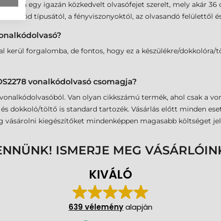
vasóba egy igazán közkedvelt olvasófejet szerelt, mely akár 36
vonalkód típusától, a fényviszonyoktól, az olvasandó felülettől és
vonalkódolvasó?
 kerül forgalomba, de fontos, hogy ez a készülékre/dokkolóra/tö
 DS2278 vonalkódolvasó csomagja?
 vonalkódolvasóból. Van olyan cikkszámú termék, ahol csak a von
 és dokkoló/töltő is standard tartozék. Vásárlás előtt minden e
lag vásárolni kiegészítőket mindenképpen magasabb költséget jel
ENNÜNK! ISMERJE MEG VÁSÁRLÓIN
KIVÁLÓ
639 vélemény
alapján