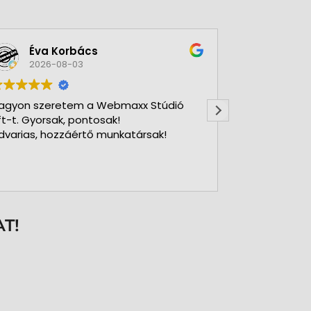
Éva Korbács
A bol
2026-08-03
2026-
agyon szeretem a Webmaxx Stúdió
Gyors precíz
ft-t. Gyorsak, pontosak!
dvarias, hozzáértő munkatársak!
T!