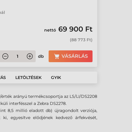
mál
69 900 Ft
nettó
(
88 773 Ft
)
VÁSÁRLÁS
db
TÁS
LETÖLTÉSEK
GYIK
r/érték arányú termékcsoportja az LS/LI/DS2208
lküli interfésszel a Zebra DS2278.
int 8,5 millió eladott db)
újragondolt verziója,
 ki, egyesítve elődjének kedvező árfekvését,