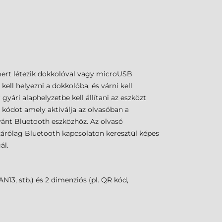
mert létezik dokkolóval vagy microUSB
ell helyezni a dokkolóba, és várni kell
yári alaphelyzetbe kell állítani az eszközt
 kódot amely aktiválja az olvasóban a
vánt Bluetooth eszközhöz. Az olvasó
zárólag Bluetooth kapcsolaton keresztül képes
ál.
13, stb.) és 2 dimenziós (pl. QR kód,