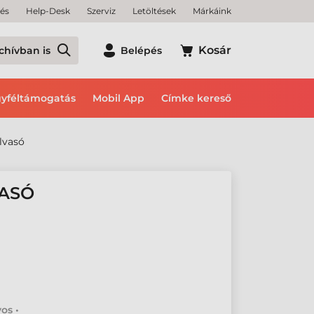
tés
Help-Desk
Szerviz
Letöltések
Márkáink
Kosár
chívban is
Belépés
yféltámogatás
Mobil App
Címke kereső
lvasó
VASÓ
os •