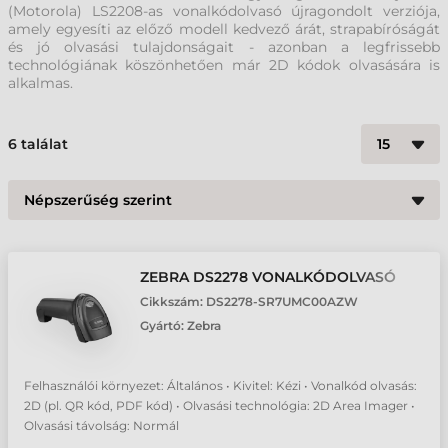
(Motorola) LS2208-as vonalkódolvasó újragondolt verziója,
amely egyesíti az előző modell kedvező árát, strapabíróságát
és jó olvasási tulajdonságait - azonban a legfrissebb
technológiának köszönhetően már 2D kódok olvasására is
alkalmas.
6
találat
ZEBRA DS2278 VONALKÓDOLVASÓ
Cikkszám:
DS2278-SR7UMC00AZW
Gyártó:
Zebra
Felhasználói környezet: Általános • Kivitel: Kézi • Vonalkód olvasás:
2D (pl. QR kód, PDF kód) • Olvasási technológia: 2D Area Imager •
Olvasási távolság: Normál