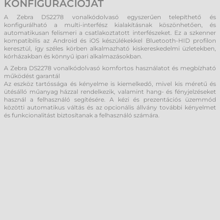
KONFIGURÁCIÓJÁT
A Zebra DS2278 vonalkódolvasó egyszerűen telepíthető és
konfigurálható a multi-interfész kialakításnak köszönhetően, és
automatikusan felismeri a csatlakoztatott interfészeket. Ez a szkenner
kompatibilis az Android és iOS készülékekkel Bluetooth-HID profilon
keresztül, így széles körben alkalmazható kiskereskedelmi üzletekben,
kórházakban és könnyű ipari alkalmazásokban.
A Zebra DS2278 vonalkódolvasó komfortos használatot és megbízható
működést garantál
Az eszköz tartóssága és kényelme is kiemelkedő, mivel kis méretű és
ütésálló műanyag házzal rendelkezik, valamint hang- és fényjelzéseket
használ a felhasználó segítésére. A kézi és prezentációs üzemmód
közötti automatikus váltás és az opcionális állvány további kényelmet
és funkcionalitást biztosítanak a felhasználó számára.