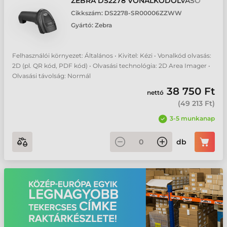
ZEBRA DS2278 VONALKÓDOLVASÓ
Cikkszám:
DS2278-SR00006ZZWW
Gyártó:
Zebra
Felhasználói környezet: Általános • Kivitel: Kézi • Vonalkód olvasás:
2D (pl. QR kód, PDF kód) • Olvasási technológia: 2D Area Imager •
Olvasási távolság: Normál
38 750 Ft
nettó
(
49 213 Ft
)
3-5 munkanap
db