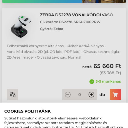
ZEBRA DS2278 VONALKÓDOLVASÓ
Cikkszám:
DS2278-SR6U2100PRW
Gyártó:
Zebra
Felhasználói környezet: Általános • Kivitel: Kézi/Állványos •
Vonalkód olvasás: 2D (pl. QR kód, PDF kód) • Olvasási technológia:
2D Area Imager • Olvasási távolság: Normál
65 660 Ft
nettó
(
83 388 Ft
)
3-5 munkanap
db
COOKIES POLITIKÁNK
ZEBRA DS2278 VONALKÓDOLVASÓ
Sütiket használunk látogatóink elemzésére, weboldalunk
fejlesztésére, személyre szabott tartalom megjelenítésére és
Cikkszám:
DS2278-SR6UMC00AZW
nagyszerű weboldalélmény biztosítására. Az általunk használt sütikkel