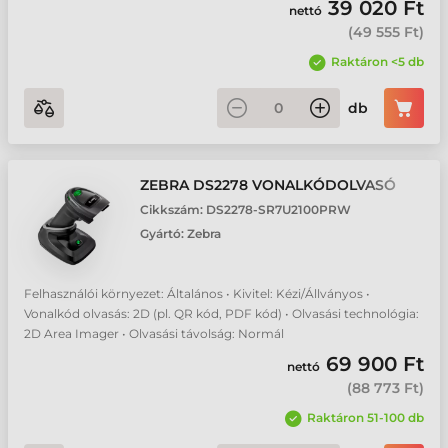
39 020 Ft
nettó
(
49 555 Ft
)
Raktáron <5 db
db
ZEBRA DS2278 VONALKÓDOLVASÓ
Cikkszám:
DS2278-SR7U2100PRW
Gyártó:
Zebra
Felhasználói környezet: Általános • Kivitel: Kézi/Állványos •
Vonalkód olvasás: 2D (pl. QR kód, PDF kód) • Olvasási technológia:
2D Area Imager • Olvasási távolság: Normál
69 900 Ft
nettó
(
88 773 Ft
)
Raktáron 51-100 db