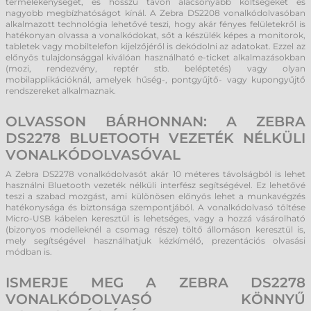
termelékenységét, és hosszú távon alacsonyabb költségeket és
nagyobb megbízhatóságot kínál. A Zebra DS2208 vonalkódolvasóban
alkalmazott technológia lehetővé teszi, hogy akár fényes felületekről is
hatékonyan olvassa a vonalkódokat, sőt a készülék képes a monitorok,
tabletek vagy mobiltelefon kijelzőjéről is dekódolni az adatokat. Ezzel az
előnyös tulajdonsággal kiválóan használható e-ticket alkalmazásokban
(mozi, rendezvény, reptér stb. beléptetés) vagy olyan
mobilapplikációknál, amelyek hűség-, pontgyűjtő- vagy kupongyűjtő
rendszereket alkalmaznak.
OLVASSON BÁRHONNAN: A ZEBRA
DS2278 BLUETOOTH VEZETÉK NÉLKÜLI
VONALKÓDOLVASÓVAL
A Zebra DS2278 vonalkódolvasót akár 10 méteres távolságból is lehet
használni Bluetooth vezeték nélküli interfész segítségével. Ez lehetővé
teszi a szabad mozgást, ami különösen előnyös lehet a munkavégzés
hatékonysága és biztonsága szempontjából. A vonalkódolvasó töltése
Micro-USB kábelen keresztül is lehetséges, vagy a hozzá vásárolható
(bizonyos modelleknél a csomag része) töltő állomáson keresztül is,
mely segítségével használhatjuk kézkímélő, prezentációs olvasási
módban is.
ISMERJE MEG A ZEBRA DS2278
VONALKÓDOLVASÓ KÖNNYŰ