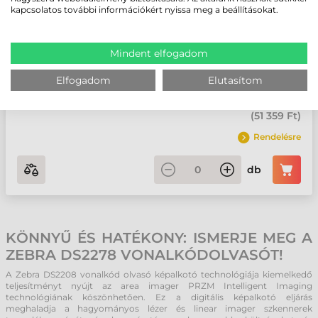
Gyártó:
Zebra
kapcsolatos további információkért nyissa meg a beállításokat.
Felhasználói környezet: Általános • Kivitel: Kézi • Vonalkód olvasás:
Mindent elfogadom
2D (pl. QR kód, PDF kód) • Olvasási technológia: 2D Area Imager •
Olvasási távolság: Normál
Elfogadom
Elutasítom
40 440 Ft
nettó
(
51 359 Ft
)
Rendelésre
db
KÖNNYŰ ÉS HATÉKONY: ISMERJE MEG A
ZEBRA DS2278 VONALKÓDOLVASÓT!
A Zebra DS2208 vonalkód olvasó képalkotó technológiája kiemelkedő
teljesítményt nyújt az area imager PRZM Intelligent Imaging
technológiának köszönhetően. Ez a digitális képalkotó eljárás
meghaladja a hagyományos lézer és linear imager szkennerek