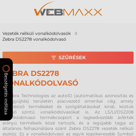
Vezeték nélküli vonalkódolvasók
Zebra DS2278 vonalkódolvasó
SZŰRÉSEK
ZEBRA DS2278
Beszélgetés indítása
VONALKÓDOLVASÓ
A Zebra Technologies az autoID (automatikus azonosítás és
adatgyűjtés) területén piacvezető amerikai cég, amely
különböző termékeket és szolgáltatásokat kínál, köztük
belépő szintű vonalkódolvasókat is. Az LS/LI/DS2208
vonalkódolvasó termékcsoport a legkedvezőbb ár/érték
arányú termékeik közé tartozik, és a legújabb tagja az
általános felhasználásra szánt Zebra DS2278 vezeték nélküli
eszköz. Ez a vonalkódolvasó az egyik legsikeresebb Symbol