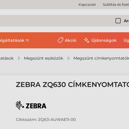
Kapcsolat
Szállítás és fize
Ar
olgáltatások
Akció
Újdonságok
Üg
tatások
Megszűnt eszközök
Megszűnt címkenyomtató
ZEBRA ZQ630 CÍMKENYOMTAT
Cikkszám:
ZQ63-AUWAE11-00