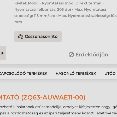
Kivitel: Mobil • Nyomtatási mód: Direkt termál •
Nyomtatási felbontás: 203 dpi • Max. Nyomtatási
sebesség: 115 mm/sec • Max. Nyomtatási szélesség: 10
mm
Összehasonlító
Érdeklődjön
KAPCSOLÓDÓ TERMÉKEK
HASONLÓ TERMÉKEK
UTÓD 
TATÓ (ZQ63-AUWAE11-00)
ozható kínálatának csúcsmodellje, amelyet kifejezetten nagy ig
pez a hordozhatóság és az ipari teljesítmény között, lehetővé t