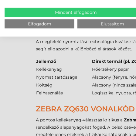
A készülék
203 dpi
felbontása ideális minden e
egyszerűbb grafikák, például vállalati logók meg
Mindent elfogadom
csatlakozás, a
Bluetooth
és a
WiFi
. Az
NFC
támo
Elfogadom
Elutasítom
DIREKT TERMÁL, TERMÁL 
A megfelelő nyomtatási technológia kiválasztás
segít eligazodni a különböző eljárások között.
Jellemző
Direkt termál (pl. 
Kellékanyag
Hőérzékeny papír
Nyomat tartóssága
Alacsony (fényre, hő
Költség
Alacsony (nincs szal
Felhasználás
Logisztika, nyugta, 
ZEBRA ZQ630 VONALKÓD 
A pontos kellékanyag-választás kritikus a
Zebr
rendelkező alapanyagokat fogad. A belső csév
megfeleljenek ezeknek a fizikai korlátoknak a 