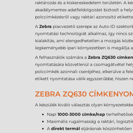
raktározás és a kiskereskedelem területén. A 
akadálymentes adatfeldolgozást biztosít a hel
polccímkézésről vagy raktári azonosító etikette
A
Zebra
piacvezető szerepe az Auto-ID szektor
nyomtatási technológiát alkalmaz, így nincs s
kialakítás, ami elengedhetetlen a mozgás közb
legkeményebb ipari környezetben is megállja a 
A felhasználók számára a
Zebra ZQ630 címke
nyomtatására közvetlenül a csomagátvétel hely
polccímkék azonnali cseréjéhez, elkerülve a fel
etikett nyomtatása válik egyszerűbbé, hiszen n
ZEBRA ZQ630 CÍMKENYO
A készülék kiváló választás olyan környezetekbe
Napi
1000-3000 címke/nap
terhelhetősé
Maximális rugalmasság a raktári, logiszt
A
direkt termál
eljárásnak köszönhetően 