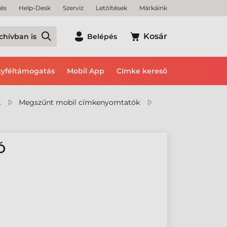
tés
Help-Desk
Szerviz
Letöltések
Márkáink
Kosár
chívban is
Belépés
yféltámogatás
Mobil App
Címke kereső
k
Megszűnt mobil címkenyomtatók
Ó