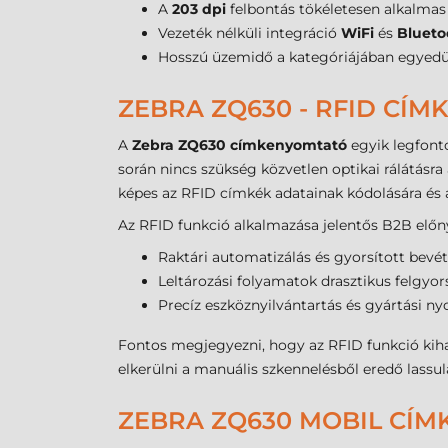
A
203 dpi
felbontás tökéletesen alkalmas
Vezeték nélküli integráció
WiFi
és
Blueto
Hosszú üzemidő a kategóriájában egyedü
ZEBRA ZQ630 - RFID CÍ
A
Zebra ZQ630 címkenyomtató
egyik legfonto
során nincs szükség közvetlen optikai rálátásra 
képes az RFID címkék adatainak kódolására é
Az RFID funkció alkalmazása jelentős B2B előnyö
Raktári automatizálás és gyorsított bevét
Leltározási folyamatok drasztikus felgyors
Precíz eszköznyilvántartás és gyártási n
Fontos megjegyezni, hogy az RFID funkció kiha
elkerülni a manuális szkennelésből eredő lassul
ZEBRA ZQ630 MOBIL CÍ