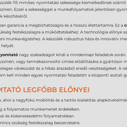
készülék 115 mm/sec nyomtatási sebessége kiemelkedőnek számít
yszínen. Ezzel a sebességgel a munkafolyamatok jelentősen gyor
k készítéséről.
ban garancia a megbízhatóságra és a hosszú élettartamra. Ez a
c
zükség festékszalagra a működtetéséhez. A technológia előnye a
eni munkavégzéshez. A készülék robusztus háza és innovatív mego
helyét.
nyomtató
nagy szabadságot kínál a mindennapi feladatok során.
színén, vagy termékazonosító címke előállítására a gyártósor me
esleges várakozást és a hibás árazásból eredő veszteségeket. A ra
em kell minden egyes nyomtatási feladatért a központi asztali 
MTATÓ LEGFŐBB ELŐNYEI
, ahol a nagyfokú mobilitás és a tartós kialakítás alapkövetelmé
g a folyamatos munkamenet érdekében.
ikai és kiskereskedelmi folyamatokban.
nincs szükség festékszalag beszerzésére.