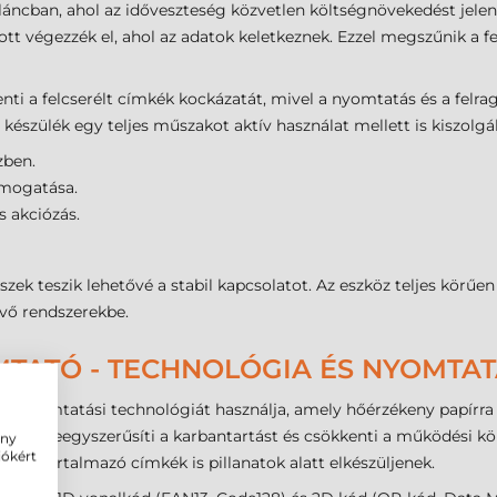
láncban, ahol az időveszteség közvetlen költségnövekedést jelen
ott végezzék el, ahol az adatok keletkeznek. Ezzel megszűnik a f
nti a felcserélt címkék kockázatát, mivel a nyomtatás és a felr
észülék egy teljes műszakot aktív használat mellett is kiszolgál
zben.
támogatása.
s akciózás.
szek teszik lehetővé a stabil kapcsolatot. Az eszköz teljes körű
vő rendszerekbe.
TATÓ - TECHNOLÓGIA ÉS NYOMTA
ál
nyomtatási technológiát használja, amely hőérzékeny papírra h
t, ami leegyszerűsíti a karbantartást és csökkenti a működési kö
ény
iókért
ot tartalmazó címkék is pillanatok alatt elkészüljenek.