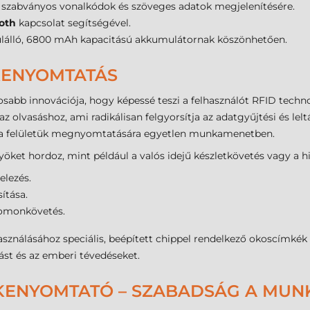
 szabványos vonalkódok és szöveges adatok megjelenítésére.
oth
kapcsolat segítségével.
lálló, 6800 mAh kapacitású akkumulátornak köszönhetően.
MKENYOMTATÁS
sabb innovációja, hogy képessé teszi a felhasználót RFID techn
az olvasáshoz, ami radikálisan felgyorsítja az adatgyűjtési és lel
s a felületük megnyomtatására egyetlen munkamenetben.
ket hordoz, mint például a valós idejű készletkövetés vagy a hib
elezés.
ítása.
yomonkövetés.
sználásához speciális, beépített chippel rendelkező okoscímkék
ást és az emberi tévedéseket.
MKENYOMTATÓ – SZABADSÁG A MU