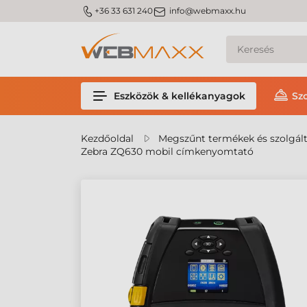
m_phone
m_email
+36 33 631 240
info@webmaxx.hu
Eszközök & kellékanyagok
Sz
Kezdőoldal
Megszűnt termékek és szolgál
Zebra ZQ630 mobil címkenyomtató