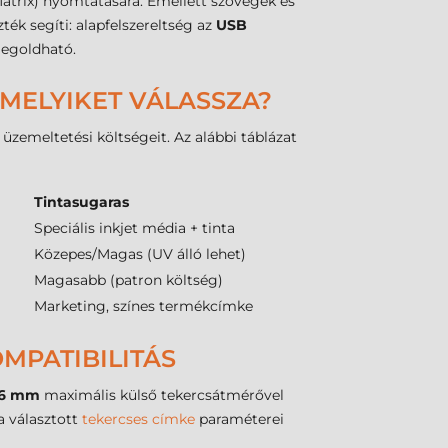
Matrix) nyomtatására. Emellett szövegek és
ték segíti: alapfelszereltség az
USB
megoldható.
 MELYIKET VÁLASSZA?
zemeltetési költségeit. Az alábbi táblázat
Tintasugaras
Speciális inkjet média + tinta
Közepes/Magas (UV álló lehet)
Magasabb (patron költség)
Marketing, színes termékcímke
MPATIBILITÁS
6 mm
maximális külső tekercsátmérővel
 választott
tekercses címke
paraméterei