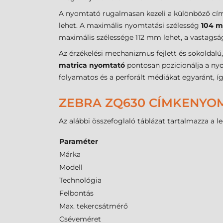
A nyomtató rugalmasan kezeli a különböző c
lehet. A maximális nyomtatási szélesség
104 
maximális szélessége 112 mm lehet, a vastagság
Az érzékelési mechanizmus fejlett és sokoldalú
matrica nyomtató
pontosan pozicionálja a nyo
folyamatos és a perforált médiákat egyaránt, í
ZEBRA ZQ630 CÍMKENYO
Az alábbi összefoglaló táblázat tartalmazza a 
Paraméter
Márka
Modell
Technológia
Felbontás
Max. tekercsátmérő
Cséveméret