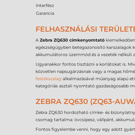
Interfész
Garancia
FELHASZNÁLÁSI TERÜLET
A
Zebra ZQ630 címkenyomtató
kiemelkedően 
egészségügyben betegazonosító karszalagok ké
akkumulátoros üzemmód és a vezeték nélküli ad
Ugyanakkor fontos tisztázni a korlátokat is. Mi
közvetlen napsugárzásnak vagy a magas hőmérsék
festékszalag
alkalmazásával műanyag alapú etik
kategóriás asztali nyomtató gazdaságosabb me
ZEBRA ZQ630 (ZQ63-AUWA
Zebra ZQ630 hordozható címke- és bizonylatnyom
csomag tartalma: övcsipesz, vállpánt, akkumul
Fontos figyelembe venni, hogy egy adott gyár