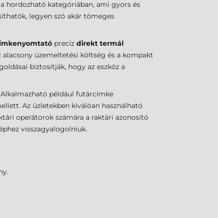
 a hordozható kategóriában, ami gyors és
síthatók, legyen szó akár tömeges
ímkenyomtató
precíz
direkt termál
z alacsony üzemeltetési költség és a kompakt
ldásai biztosítják, hogy az eszköz a
 Alkalmazható például futárcímke
llett. Az üzletekben kiválóan használható
ktári operátorok számára a raktári azonosító
géphez visszagyalogolniuk.
ny.