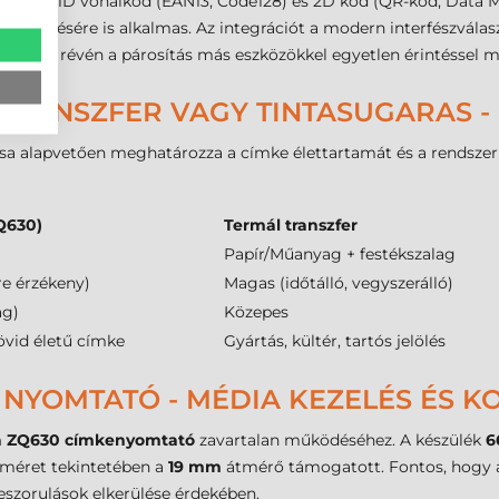
lterjedt 1D vonalkód (EAN13, Code128) és 2D kód (QR-kód, Data 
jelenítésére is alkalmas. Az integrációt a modern interfészválasz
gatás révén a párosítás más eszközökkel egyetlen érintéssel 
TRANSZFER VAGY TINTASUGARAS -
a alapvetően meghatározza a címke élettartamát és a rendszer ü
ZQ630)
Termál transzfer
Papír/Műanyag + festékszalag
re érzékeny)
Magas (időtálló, vegyszerálló)
ag)
Közepes
rövid életű címke
Gyártás, kültér, tartós jelölés
NYOMTATÓ - MÉDIA KEZELÉS ÉS KO
a ZQ630 címkenyomtató
zavartalan működéséhez. A készülék
6
eméret tekintetében a
19 mm
átmérő támogatott. Fontos, hogy a
beszorulások elkerülése érdekében.