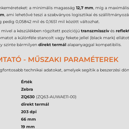
ímkeméreteket: a minimális magasság
12,7 mm
, míg a maximáli
mm
, ami lehetővé teszi a szabványos logisztikai és szállítmányozá
 pedig 0,05842 mil és 0,1651 mil között változhat.
, mivel a készülékben rögzített pozíciójú
transzmisszív
és
reflek
matot a különféle stancolt vagy fekete jellel (black mark) ellá
gy szinte bármilyen
direkt termál
alapanyaggal kompatibilis.
MTATÓ - MŰSZAKI PARAMÉTEREK
legfontosabb technikai adatokat, amelyek segítik a beszerzési dö
Érték
Zebra
ZQ630
(ZQ63-AUWAE11-00)
direkt termál
203 dpi
66 mm
19 mm