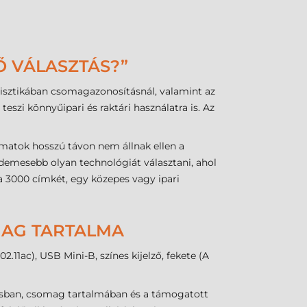
Ő VÁLASZTÁS?”
isztikában csomagazonosításnál, valamint az
eszi könnyűipari és raktári használatra is. Az
matok hosszú távon nem állnak ellen a
rdemesebb olyan technológiát választani, ahol
 3000 címkét, egy közepes vagy ipari
OMAG TARTALMA
11ac), USB Mini-B, színes kijelző, fekete (A
dásban, csomag tartalmában és a támogatott