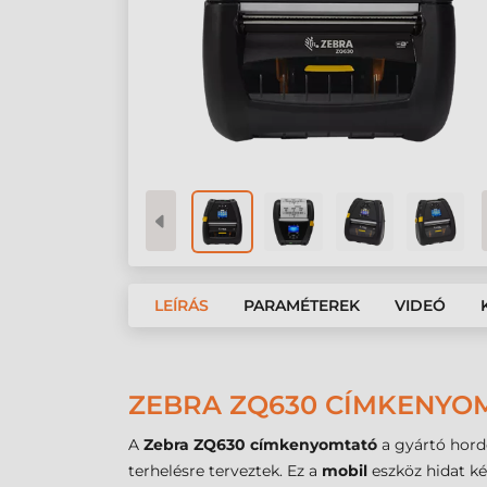
LEÍRÁS
PARAMÉTEREK
VIDEÓ
ZEBRA ZQ630 CÍMKENYOM
A
Zebra ZQ630 címkenyomtató
a gyártó hord
terhelésre terveztek. Ez a
mobil
eszköz hidat ké