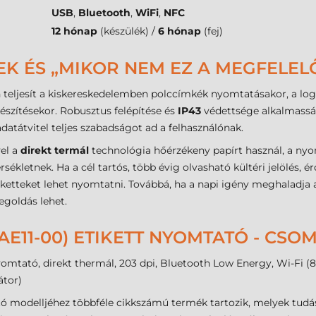
USB
,
Bluetooth
,
WiFi
,
NFC
12 hónap
(készülék) /
6 hónap
(fej)
EK ÉS „MIKOR NEM EZ A MEGFELEL
teljesít a kiskereskedelemben polccímkék nyomtatásakor, a log
szítésekor. Robusztus felépítése és
IP43
védettsége alkalmassá t
atátvitel teljes szabadságot ad a felhasználónak.
vel a
direkt termál
technológia hőérzékeny papírt használ, a nyo
letnek. Ha a cél tartós, több évig olvasható kültéri jelölés, é
etteket lehet nyomtatni. Továbbá, ha a napi igény meghaladja a
goldás lehet.
E11-00) ETIKETT NYOMTATÓ - CS
tató, direkt thermál, 203 dpi, Bluetooth Low Energy, Wi-Fi (802.
átor)
tó modelljéhez többféle cikkszámú termék tartozik, melyek tu