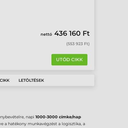
4
436 160 Ft
nettó
(
553 923 Ft
)
UTÓD CIKK
CIKK
LETÖLTÉSEK
énybevételre, napi
1000-3000 címke/nap
éve a hatékony munkavégzést a logisztika, a