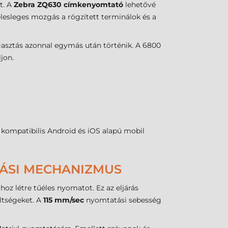
t. A
Zebra ZQ630 címkenyomtató
lehetővé
elesleges mozgás a rögzített terminálok és a
agasztás azonnal egymás után történik. A 6800
jon.
en kompatibilis Android és iOS alapú mobil
TÁSI MECHANIZMUS
oz létre tűéles nyomatot. Ez az eljárás
ltségeket. A
115 mm/sec
nyomtatási sebesség