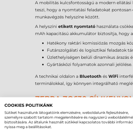
A mobilitás kulcsfontosságú a modern ellátási 
teszi, hogy a nyomtatási feladatokat pontosan 
munkavégzés helyszíne között.
A helyszíni
etikett nyomtató
használata csökke
mAh kapacitású akkumulátor biztosítja, hogy a k
Hatékony raktári komissiózás mozgás kö
Futárszolgálati és logisztikai feladatok 
Üzlethelyiségen belüli dinamikus árazás é
Gyártásközi folyamatok azonnali jelölése.
A technikai oldalon a
Bluetooth
és
WiFi
interfé
terminálokkal, így könnyen integrálható meglé
ZEBRA ZQ630 CÍMKENYOM
COOKIES POLITIKÁNK
A
Zebra ZQ630 címkenyomtató
a
direkt term
Sütiket használunk látogatóink elemzésére, weboldalunk fejlesztésére,
szükségtelenné teszi a
festékszalag
használatá
személyre szabott tartalom megjelenítésére és nagyszerű weboldalélm
biztosítására. Az általunk használt sütikkel kapcsolatos további informác
biztosítja, hogy még a nagyobb mennyiségű adat
nyissa meg a beállításokat.