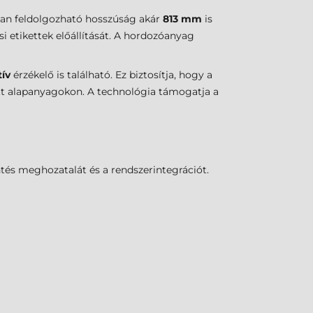
san feldolgozható hosszúság akár
813 mm
is
si etikettek előállítását. A hordozóanyag
tív
érzékelő is található. Ez biztosítja, hogy a
tott alapanyagokon. A technológia támogatja a
ntés meghozatalát és a rendszerintegrációt.