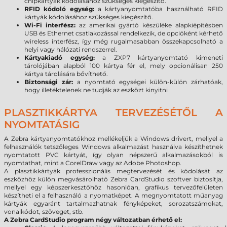
chipkártyák kódolásához szükséges kiegészítő.
RFID kódoló egység:
a kártyanyomtatóba használható RFID
kártyák kódolásához szükséges kiegészítő.
Wi-Fi interfész:
az amerikai gyártó készüléke alapkiépítésben
USB és Ethernet csatlakozással rendelkezik, de opcióként kérhető
wireless interfész, így még rugalmasabban összekapcsolható a
helyi vagy hálózati rendszerrel.
Kártyakiadó egység:
a ZXP7 kártyanyomtató kimeneti
tárolójában alapból 100 kártya fér el, mely opcionálisan 250
kártya tárolására bővíthető.
Biztonsági zár:
a nyomtató egységei külön-külön zárhatóak,
hogy illetéktelenek ne tudják az eszközt kinyitni
PLASZTIKKÁRTYA TERVEZÉSÉTŐL A
NYOMTATÁSIG
A Zebra kártyanyomtatókhoz mellékeljük a Windows drivert, mellyel a
felhasználók tetszőleges Windows alkalmazást használva készíthetnek
nyomtatott PVC kártyát, így olyan népszerű alkalmazásokból is
nyomtathat, mint a CorelDraw vagy az Adobe Photoshop.
A plasztikkártyák professzionális megtervezését és kódolását az
eszközhöz külön megvásárolható Zebra CardStudio szoftver biztosítja,
mellyel egy képszerkesztőhöz hasonlóan, grafikus tervezőfelületen
készítheti el a felhasználó a nyomatképet. A megnyomtatott műanyag
kártyák egyaránt tartalmazhatnak fényképeket, sorozatszámokat,
vonalkódot, szöveget, stb.
A Zebra CardStudio program négy változatban érhető el: