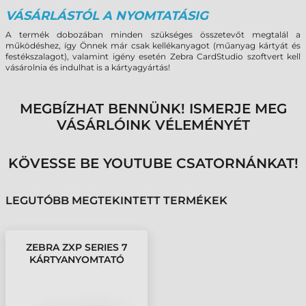
VÁSÁRLÁSTÓL A NYOMTATÁSIG
A termék dobozában minden szükséges összetevőt megtalál a
működéshez, így Önnek már csak kellékanyagot (műanyag kártyát és
festékszalagot), valamint igény esetén Zebra CardStudio szoftvert kell
vásárolnia és indulhat is a kártyagyártás!
MEGBÍZHAT BENNÜNK! ISMERJE MEG
VÁSÁRLÓINK VÉLEMÉNYÉT
KÖVESSE BE YOUTUBE CSATORNÁNKAT!
LEGUTÓBB MEGTEKINTETT TERMÉKEK
ZEBRA ZXP SERIES 7
KÁRTYANYOMTATÓ