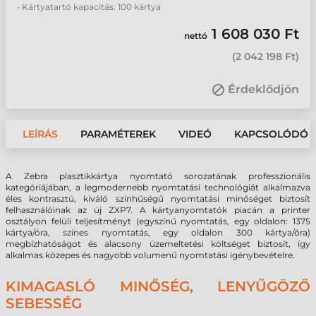
• Kártyatartó kapacitás: 100 kártya
1 608 030 Ft
nettó
(
2 042 198 Ft
)
Érdeklődjön
LEÍRÁS
PARAMÉTEREK
VIDEÓ
KAPCSOLÓDÓ 
A Zebra plasztikkártya nyomtató sorozatának professzionális
kategóriájában, a legmodernebb nyomtatási technológiát alkalmazva
éles kontrasztú, kiváló színhűségű nyomtatási minőséget biztosít
felhasználóinak az új ZXP7. A kártyanyomtatók piacán a printer
osztályon felüli teljesítményt (egyszínű nyomtatás, egy oldalon: 1375
kártya/óra, színes nyomtatás, egy oldalon 300 kártya/óra)
megbízhatóságot és alacsony üzemeltetési költséget biztosít, így
alkalmas közepes és nagyobb volumenű nyomtatási igénybevételre.
KIMAGASLÓ MINŐSÉG, LENYŰGÖZŐ
SEBESSÉG