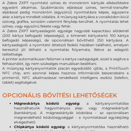
A Zebra ZXP7 nyomtató színes és monokróm kártyák elkészítésére
egyaránt alkalmas. Szublimációs eljárással színes, termál-transzfer
eljárással pedig monokróm (egyszínű) nyomtatásra képes, egyszerre
akár a kártya mindkét oldalára. A műanyag kártyákra a vonalkódon kívül
szöveg, grafika, sorszám valamint fénykép kerülhet. A nyomtatás lehet
színes, vagy egyszínű fekete vagy fehér.
A Zebra ZXP7 kártyaadagoló egysége nagyobb kapacitású elődeinél
(200 kártya befogadó képességű), a kimeneti kártyatartó 100 kártya
befogadó képességű, de opcionálisan bővíthető 250 kártyásra. A
kártyaadagoló a nyomtató áttetsző fedelű házában található, amelyen
keresztül jól látható a nyomtatás folyamata, illetve az adagoló
telítettsége.
A printer automatikusan felismeri a kártya vastagságát, ezzel is segítve a
felhasználót, így nem szükséges manuálisan beállítani.
A műanyag kártyanyomtatók piacán egyedülálló újítás, a PrintTouch
NFC chip, ami azonnal képes hasznos információk beszerzésére a
printerről, NFC alkalmazással rendelkező intelligens eszköz (telefon,
tablet) segítségével.
OPCIONÁLIS BŐVÍTÉSI LEHETŐSÉGEK
Mágneskártya kódoló egység:
a kártyanyomtatóba
használhatunk hagyományos alap- vagy mágneskártyát
(bankkártya). A mágneskártyák kódolása - az opcionálisan
megrendelhető kódolóegységgel - a nyomtatással egyidejűleg
elvégezhető.
Chipkártya kódoló egység:
a kártyanyomtatóba használható