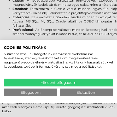
Classic
: A legegyszerűbb változattal fényképeket, szöveget
mágneskártyák kódolását és mind az egyoldalas, mind a kétoldalas 
Standard
: Tartalmazza a Classic verzió minden egyes funkciójá
kártyatervek valós idejű előnézetét, a projektfájlok exportálását, 
Enterprise
: Ez a változat a Standard kiadás minden funkcióját ta
Access, MS SQL, My SQL, Oracle, általános ODBC támogatás) kín
felhasználó.
Professional
: Az Enterprise változat minden képességével rende
szerinti műanyag kártyákat is kódolni tud, és az XML és CCI kiterje
TISZTÍTÁS, KARBANTARTÁS
COOKIES POLITIKÁNK
A Zebra kártyanyomtatók megbízható és folyamatos használatához
Sütiket használunk látogatóink elemzésére, weboldalunk
kiemelkedően fontos a rendszeres tisztítás, karbantartás. Fontos, hogy
fejlesztésére, személyre szabott tartalom megjelenítésére és
használattól függően rendszeresen (hetente/havonta/500 kártyánként)
nagyszerű weboldalélmény biztosítására. Az általunk használt sütikkel
megfelelő Zebra tisztító eszközökkel (tisztító kártya, görgő tisztító,
kapcsolatos további információkért nyissa meg a beállításokat.
tisztítópálca, stb.) elvégezze a nyomtató takarítását ezzel megóvva a
kiváló nyomatminőséget, csökkentve az esetleges meghibásodásnak a
kockázatát és növelve a kártyanyomtató élettartamát.
A Zebra alkohollal átitatott tisztító kártyái egy menetben a
Mindent elfogadom
nyomtatófejről és a kártyavezető görgőkről is eltávolítják a nem
kívánatos szennyeződéseket. A nyomtátási folyamat megkezdése előtt
Elfogadom
Elutasítom
a printerben található tisztító görgő távolítja el a plasztik kártyáról az
esetleges szennyeződést, port. A Zebra kínálatában a fentieken kívül
még tamponos tisztítópálca is található a kártyanyomtatókhoz, amivel
akár csak bizonyos elemek (pl. fej, vezető görgők) is tisztíthatóak külön-
külön.