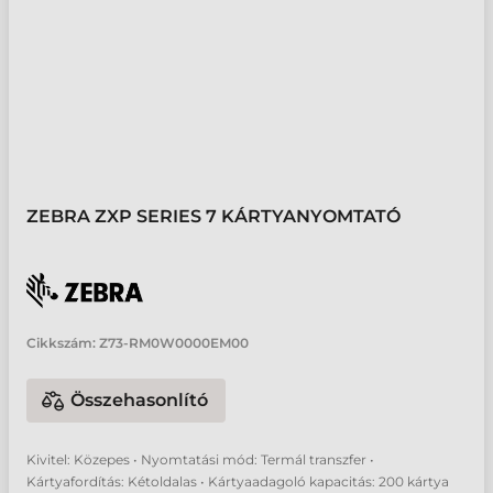
ZEBRA ZXP SERIES 7 KÁRTYANYOMTATÓ
Cikkszám:
Z73-RM0W0000EM00
Összehasonlító
Kivitel: Közepes • Nyomtatási mód: Termál transzfer •
Kártyafordítás: Kétoldalas • Kártyaadagoló kapacitás: 200 kártya