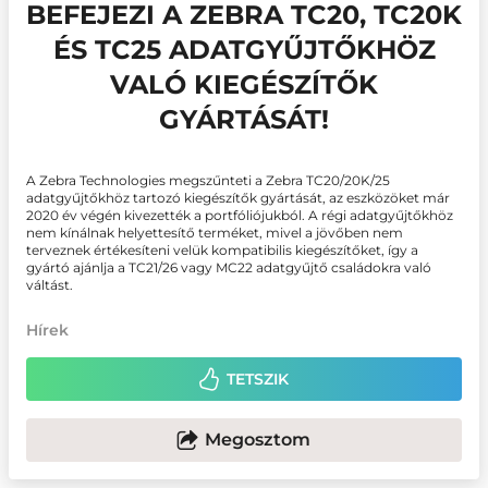
BEFEJEZI A ZEBRA TC20, TC20K
ÉS TC25 ADATGYŰJTŐKHÖZ
VALÓ KIEGÉSZÍTŐK
GYÁRTÁSÁT!
A Zebra Technologies megszűnteti a Zebra TC20/20K/25
adatgyűjtőkhöz tartozó kiegészítők gyártását, az eszközöket már
2020 év végén kivezették a portfóliójukból. A régi adatgyűjtőkhöz
nem kínálnak helyettesítő terméket, mivel a jövőben nem
terveznek értékesíteni velük kompatibilis kiegészítőket, így a
gyártó ajánlja a TC21/26 vagy MC22 adatgyűjtő családokra való
váltást.
Hírek
TETSZIK
Megosztom