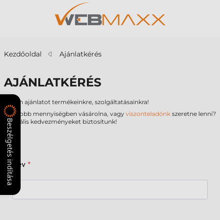
Kezdőoldal
Ajánlatkérés
AJÁNLATKÉRÉS
Kérjen ajánlatot termékeinkre, szolgáltatásainkra!
Nagyobb mennyiségben vásárolna, vagy
viszonteladónk
szeretne lenni?
Beszélgetés indítása
Speciális kedvezményeket biztosítunk!