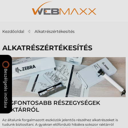
Kezdőoldal
Alkatrészértékesítés
ALKATRÉSZÉRTÉKESÍTÉS
Beszélgetés indítása
LEGFONTOSABB RÉSZEGYSÉGEK
RAKTÁRRÓL
Az általunk forgalmazott eszközök jelentős részéhez alkatrészeket is
tudunk biztosítani. A gyakran előforduló hibákra sokszor raktárról