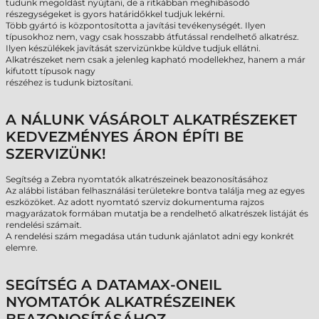
tudunk megoldást nyújtani, de a ritkábban meghibásodó
részegységeket is gyors határidőkkel tudjuk lekérni.
Több gyártó is központosította a javítási tevékenységét. Ilyen
típusokhoz nem, vagy csak hosszabb átfutással rendelhető alkatrész.
Ilyen készülékek javítását szervizünkbe küldve tudjuk ellátni.
Alkatrészeket nem csak a jelenleg kapható modellekhez, hanem a már
kifutott típusok nagy
részéhez is tudunk biztosítani.
A NÁLUNK VÁSÁROLT ALKATRÉSZEKET
KEDVEZMÉNYES ÁRON ÉPÍTI BE
SZERVIZÜNK!
Segítség a Zebra nyomtatók alkatrészeinek beazonosításához
Az alábbi listában felhasználási területekre bontva találja meg az egyes
eszközöket. Az adott nyomtató szerviz dokumentuma rajzos
magyarázatok formában mutatja be a rendelhető alkatrészek listáját és
rendelési számait.
A rendelési szám megadása után tudunk ajánlatot adni egy konkrét
elemre.
SEGÍTSÉG A DATAMAX-ONEIL
NYOMTATÓK ALKATRÉSZEINEK