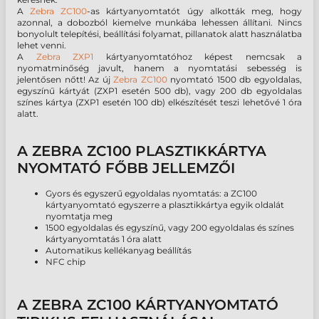
A
Zebra ZC100
-as kártyanyomtatót úgy alkották meg, hogy
azonnal, a dobozból kiemelve munkába lehessen állítani. Nincs
bonyolult telepítési, beállítási folyamat, pillanatok alatt használatba
lehet venni.
A
Zebra ZXP1
kártyanyomtatóhoz képest nemcsak a
nyomatminőség javult, hanem a nyomtatási sebesség is
jelentősen nőtt! Az új
Zebra ZC100
nyomtató 1500 db egyoldalas,
egyszínű kártyát (ZXP1 esetén 500 db), vagy 200 db egyoldalas
színes kártya (ZXP1 esetén 100 db) elkészítését teszi lehetővé 1 óra
alatt.
A ZEBRA ZC100 PLASZTIKKÁRTYA
NYOMTATÓ FŐBB JELLEMZŐI
Gyors és egyszerű egyoldalas nyomtatás: a ZC100
kártyanyomtató egyszerre a plasztikkártya egyik oldalát
nyomtatja meg
1500 egyoldalas és egyszínű, vagy 200 egyoldalas és színes
kártyanyomtatás 1 óra alatt
Automatikus kellékanyag beállítás
NFC chip
A ZEBRA ZC100 KÁRTYANYOMTATÓ