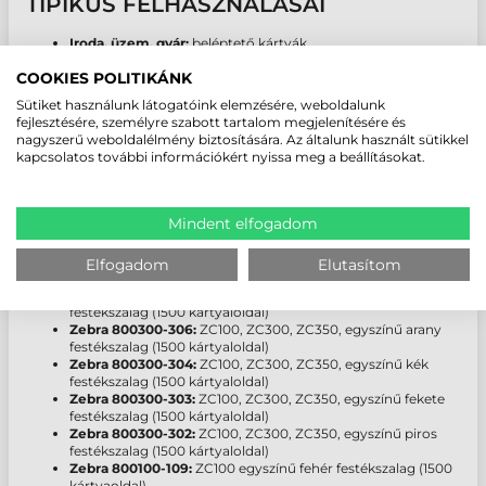
TIPIKUS FELHASZNÁLÁSAI
Iroda, üzem, gyár:
beléptető kártyák
Kereskedelem:
hűségkártyák, vásárlókártyák
COOKIES POLITIKÁNK
Étterem, Klub, Szórakozóhely:
tagsági kártyák
Egyéb felhasználási lehetőségek:
törzsvásárlói kártyák,
Sütiket használunk látogatóink elemzésére, weboldalunk
szerviz kártyák, kedvezmény kártyák, pontgyüjtő kártyák,
fejlesztésére, személyre szabott tartalom megjelenítésére és
sportbérlet, névjegykártyák, VIP kártyák, ügyfélkártyák,
nagyszerű weboldalélmény biztosítására. Az általunk használt sütikkel
azonosító kártyák, tagsági kártyák, igazolvány kártyák,
kapcsolatos további információkért nyissa meg a beállításokat.
mágneskártyák
Mindent elfogadom
ZEBRA ZC100 KÁRTYANYOMTATÓ
FESTÉKSZALAGOK:
Elfogadom
Elutasítom
Zebra 800300-307:
ZC100, ZC300, ZC350, egyszínű ezüst
festékszalag (1500 kártyaloldal)
Zebra 800300-306:
ZC100, ZC300, ZC350, egyszínű arany
festékszalag (1500 kártyaloldal)
Zebra 800300-304:
ZC100, ZC300, ZC350, egyszínű kék
festékszalag (1500 kártyaloldal)
Zebra 800300-303:
ZC100, ZC300, ZC350, egyszínű fekete
festékszalag (1500 kártyaloldal)
Zebra 800300-302:
ZC100, ZC300, ZC350, egyszínű piros
festékszalag (1500 kártyaloldal)
Zebra 800100-109:
ZC100 egyszínű fehér festékszalag (1500
kártyaoldal)