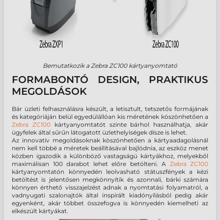
Bemutatkozik a Zebra ZC100 kártyanyomtató
FORMABONTÓ DESIGN, PRAKTIKUS
MEGOLDÁSOK
Bár üzleti felhasználásra készült, a letisztult, tetszetős formájának
és kategóriáján belül egyedülállóan kis méretének köszönhetően a
Zebra ZC100
kártyanyomtatót szinte bárhol használhatja, akár
ügyfelek által sűrűn látogatott üzlethelyiségek dísze is lehet.
Az innovatív megoldásoknak köszönhetően a kártyaadagolásnál
nem kell többé a méretek beállításával bajlódnia, az eszköz menet
közben igazodik a különböző vastagságú kártyákhoz, melyekből
maximálisan 100 darabot lehet előre betölteni. A
Zebra ZC100
kártyanyomtatón könnyedén leolvasható státuszfények a kézi
betöltést is jelentősen megkönnyítik és azonnali, bárki számára
könnyen érthető visszajelzést adnak a nyomtatási folyamatról, a
vadnyugati szalonajtók által inspirált kiadónyílásból pedig akár
egyenként, akár többet összefogva is könnyedén kiemelheti az
elkészült kártyákat.