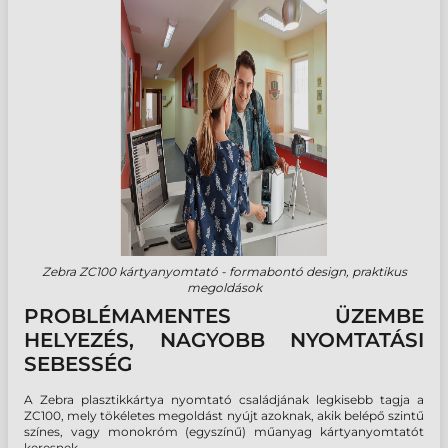
Zebra ZC100 kártyanyomtató - formabontó design, praktikus
megoldások
PROBLÉMAMENTES ÜZEMBE
HELYEZÉS, NAGYOBB NYOMTATÁSI
SEBESSÉG
A Zebra plasztikkártya nyomtató családjának legkisebb tagja a
ZC100, mely tökéletes megoldást nyújt azoknak, akik belépő szintű
színes, vagy monokróm (egyszínű) műanyag kártyanyomtatót
keresnek.