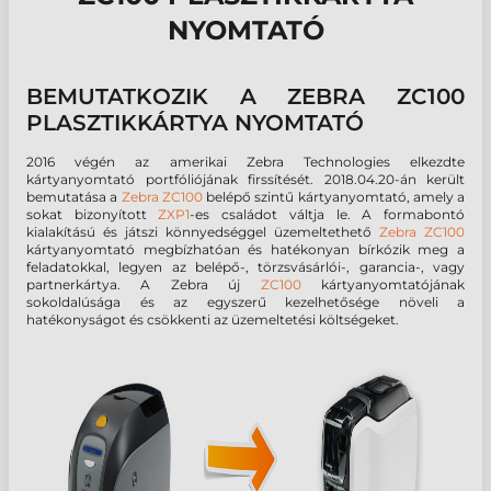
NYOMTATÓ
BEMUTATKOZIK A ZEBRA ZC100
PLASZTIKKÁRTYA NYOMTATÓ
2016 végén az amerikai Zebra Technologies elkezdte
kártyanyomtató portfóliójának firssítését. 2018.04.20-án került
bemutatása a
Zebra ZC100
belépő szintű kártyanyomtató, amely a
sokat bizonyított
ZXP1
-es családot váltja le. A formabontó
kialakítású és játszi könnyedséggel üzemeltethető
Zebra ZC100
kártyanyomtató megbízhatóan és hatékonyan bírkózik meg a
feladatokkal, legyen az belépő-, törzsvásárlói-, garancia-, vagy
partnerkártya. A Zebra új
ZC100
kártyanyomtatójának
sokoldalúsága és az egyszerű kezelhetősége növeli a
hatékonyságot és csökkenti az üzemeltetési költségeket.