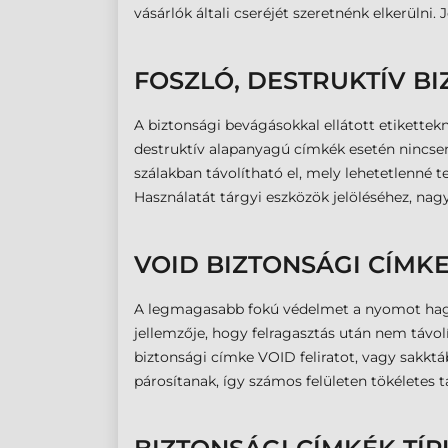
vásárlók általi cseréjét szeretnénk elkerülni.
FOSZLÓ, DESTRUKTÍV B
A biztonsági bevágásokkal ellátott etikettekn
destruktív alapanyagú címkék esetén nincsen
szálakban távolítható el, mely lehetetlenné t
Használatát tárgyi eszközök jelöléséhez, na
VOID BIZTONSÁGI CÍMK
A legmagasabb fokú védelmet a nyomot hagyó
jellemzője, hogy felragasztás után nem távolí
biztonsági címke VOID feliratot, vagy sakk
párosítanak, így számos felületen tökéletes ta