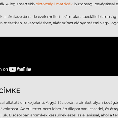
ják. A legismertebb
biztonsági matricák
: biztonsági bevágással e
k a címkézésben, de ezek mellett számtalan speciális biztonsági
méretben, tekercselésben, akár színes előnyomással vagy logózv
CÍMKE
 ellátott címke jelenti. A gyártás során a címkét olyan bevágáso
volítását. Az etikettet nem lehet ép állapotban leszedni, és átr
ljuk. Elsősorban árcímkék készülnek ezzel az eljárással, ahol a 