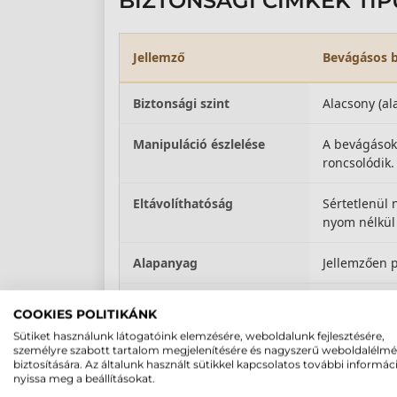
BIZTONSÁGI CÍMKÉK TÍ
Jellemző
Bevágásos b
Biztonsági szint
Alacsony (al
Manipuláció észlelése
A bevágások
roncsolódik.
Eltávolíthatóság
Sértetlenül
nyom nélkül
Alapanyag
Jellemzően 
Ragasztó erőssége
Normál
COOKIES POLITIKÁNK
Sütiket használunk látogatóink elemzésére, weboldalunk fejlesztésére,
Fő alkalmazási terület
Árcímkék, ga
személyre szabott tartalom megjelenítésére és nagyszerű weboldalélm
egyszerű te
biztosítására. Az általunk használt sütikkel kapcsolatos további informác
nyissa meg a beállításokat.