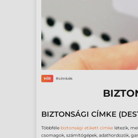
HÍR
címkék
BIZTO
BIZTONSÁGI CÍMKE (DES
Többféle
biztonsági etikett címke
létezik, m
csomagok, számítógépek, adathordozók, garanci