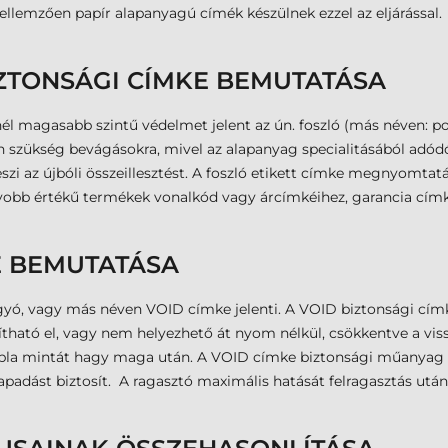
 Jellemzően papír alapanyagú címék készülnek ezzel az eljárással.
IZTONSÁGI CÍMKE BEMUTATÁSA
él magasabb szintű védelmet jelent az ún. foszló (más néven: por
 szükség bevágásokra, mivel az alapanyag specialitásából adódóa
eszi az újbóli összeillesztést. A foszló etikett címke megnyomta
gyobb értékű termékek vonalkód vagy árcímkéihez, garancia címk
E BEMUTATÁSA
, vagy más néven VOID címke jelenti. A VOID biztonsági címke
tható el, vagy nem helyezhető át nyom nélkül, csökkentve a vissza
tábla mintát hagy maga után. A VOID címke biztonsági műanyag 
padást biztosít. A ragasztó maximális hatását felragasztás után 2