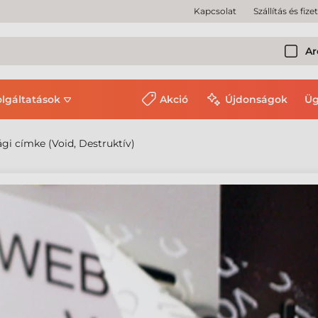
Kapcsolat
Szállítás és fize
Ar
olgáltatások
Akció
Újdonságok
Üg
gi címke (Void, Destruktív)