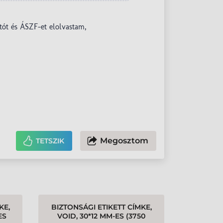
Megosztom
TETSZIK
KE,
BIZTONSÁGI ETIKETT CÍMKE,
ES
VOID, 30*12 MM-ES (3750