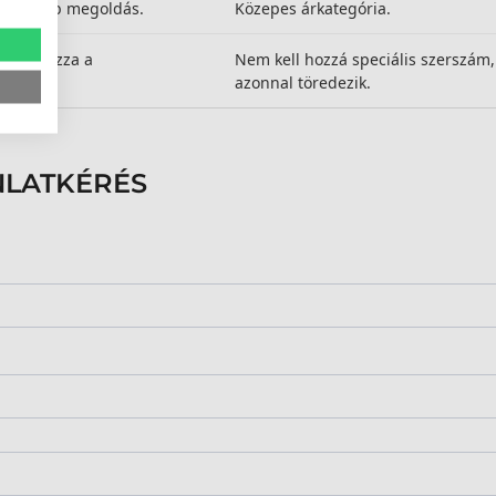
ságosabb megoldás.
Közepes árkategória.
kadályozza a
Nem kell hozzá speciális szerszám,
t.
azonnal töredezik.
NLATKÉRÉS