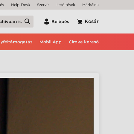
tés
Help-Desk
Szerviz
Letöltések
Márkáink
Kosár
chívban is
Belépés
yféltámogatás
Mobil App
Címke kereső