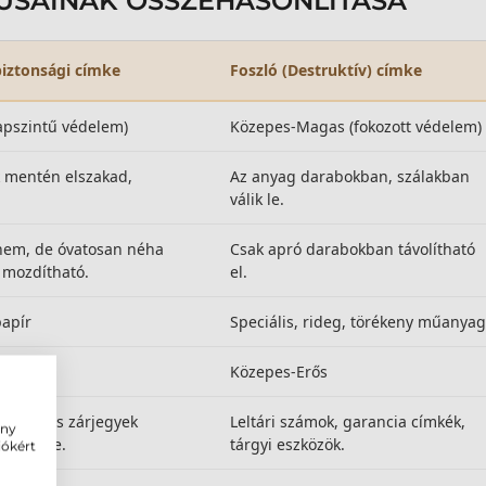
PUSAINAK ÖSSZEHASONLÍTÁSA
iztonsági címke
Foszló (Destruktív) címke
apszintű védelem)
Közepes-Magas (fokozott védelem)
 mentén elszakad,
Az anyag darabokban, szálakban
válik le.
 nem, de óvatosan néha
Csak apró darabokban távolítható
 mozdítható.
el.
papír
Speciális, rideg, törékeny műanyag
Közepes-Erős
ranciális zárjegyek
Leltári számok, garancia címkék,
ény
rmékekre.
tárgyi eszközök.
iókért