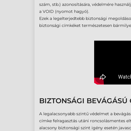
szám, stb.) azonosítására, védelmére használ
a VOID (nyomot hagyó).
Ezek a legelterjedtebb biztonsági megoldáso
biztonsági címkéket természetesen bármilyen 
BIZTONSÁGI BEVÁGÁSÚ 
A legalacsonyabb szintű védelmet a bevágással
címke felragasztás utáni roncsolásmentes eltá
alacsony biztonsági szint igény esetén javaso