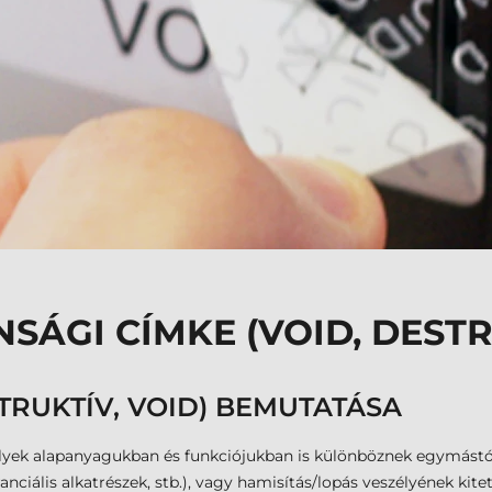
NSÁGI CÍMKE (VOID, DESTR
TRUKTÍV, VOID) BEMUTATÁSA
elyek alapanyagukban és funkciójukban is különböznek egymástó
ális alkatrészek, stb.), vagy hamisítás/lopás veszélyének kitett