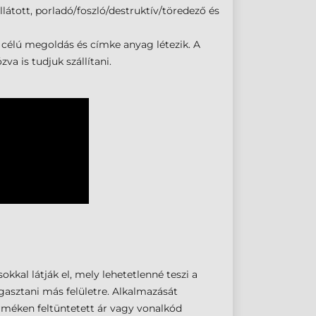
llátott, porladó/foszló/destruktív/töredező és
 célú megoldás és címke anyag létezik. A
a is tudjuk szállítani.
kkal látják el, mely lehetetlenné teszi a
agasztani más felületre. Alkalmazását
terméken feltüntetett ár vagy vonalkód