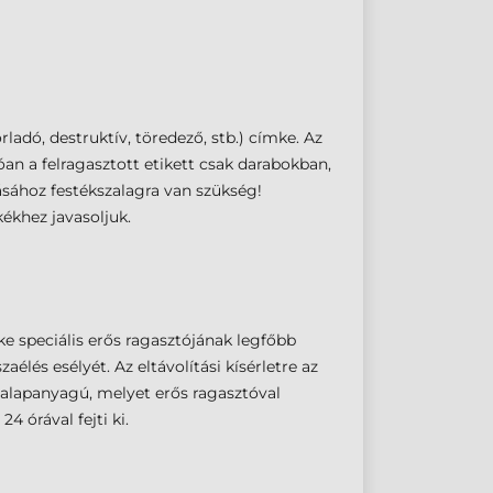
ladó, destruktív, töredező, stb.) címke. Az
n a felragasztott etikett csak darabokban,
tásához festékszalagra van szükség!
ékhez javasoljuk.
 speciális erős ragasztójának legfőbb
élés esélyét. Az eltávolítási kísérletre az
alapanyagú, melyet erős ragasztóval
4 órával fejti ki.