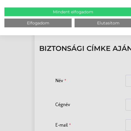
Költséghatékonyság
A leggazda
Mindent elfogadom
Előnyök
Olcsó, mega
címkeátrakás
Elfogadom
Elutasítom
BIZTONSÁGI CÍMKE AJÁ