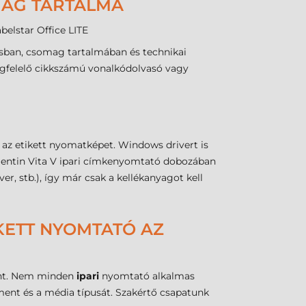
OMAG TARTALMA
abelstar Office LITE
ásban, csomag tartalmában és technikai
egfelelő cikkszámú vonalkódolvasó vagy
 az etikett nyomatképet. Windows drivert is
lentin Vita V ipari címkenyomtató dobozában
, stb.), így már csak a kellékanyagot kell
IKETT NYOMTATÓ AZ
pont. Nem minden
ipari
nyomtató alkalmas
ment és a média típusát. Szakértő csapatunk