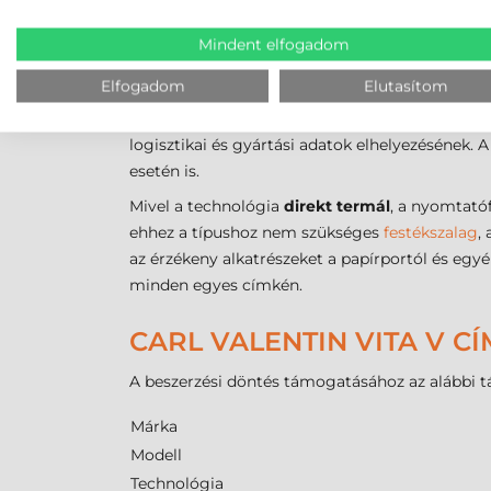
maximális külső tekercsátmérőt képes befogadn
támogatja a mechanika. A kezelhető
tekercses
Mindent elfogadom
raklapkísérő lapokig minden gyártható.
Elfogadom
Elutasítom
A pontos nyomtatás alapja az állítható címkeé
nyomtató bármilyen stancolt, fekete jeles vag
logisztikai és gyártási adatok elhelyezésének
esetén is.
Mivel a technológia
direkt termál
, a nyomtató
ehhez a típushoz nem szükséges
festékszalag
,
az érzékeny alkatrészeket a papírportól és egy
minden egyes címkén.
CARL VALENTIN VITA V 
A beszerzési döntés támogatásához az alábbi tá
Márka
Modell
Technológia