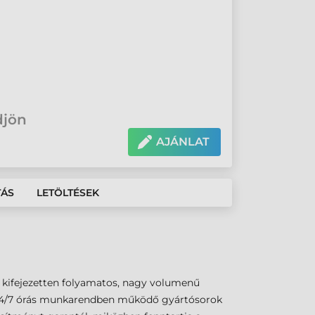
djön
AJÁNLAT
TÁS
LETÖLTÉSEK
 kifejezetten folyamatos, nagy volumenű
a 24/7 órás munkarendben működő gyártósorok