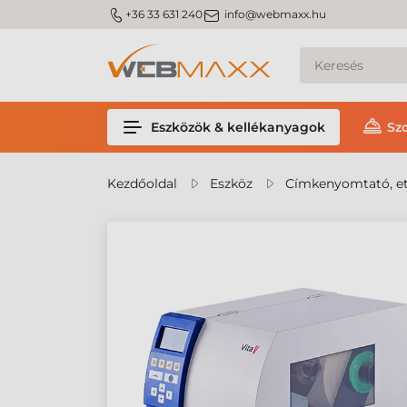
m_phone
m_email
+36 33 631 240
info@webmaxx.hu
Eszközök & kellékanyagok
Sz
Kezdőoldal
Eszköz
Címkenyomtató, et