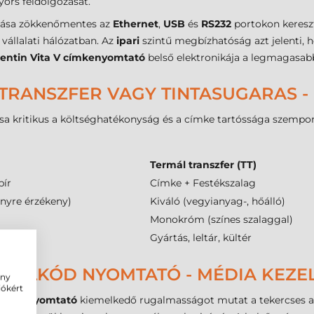
yors feldolgozását.
gadása zökkenőmentes az
Ethernet
,
USB
és
RS232
portokon kereszt
vállalati hálózatban. Az
ipari
szintű megbízhatóság azt jelenti,
lentin Vita V címkenyomtató
belső elektronikája a legmagasabb
TRANSZFER VAGY TINTASUGARAS -
a kritikus a költséghatékonyság és a címke tartóssága szempontj
Termál transzfer (TT)
pír
Címke + Festékszalag
ényre érzékeny)
Kiváló (vegyianyag-, hőálló)
Monokróm (színes szalaggal)
ányozás
Gyártás, leltár, kültér
ONALKÓD NYOMTATÓ - MÉDIA KEZEL
ény
iókért
V címkenyomtató
kiemelkedő rugalmasságot mutat a tekercses a