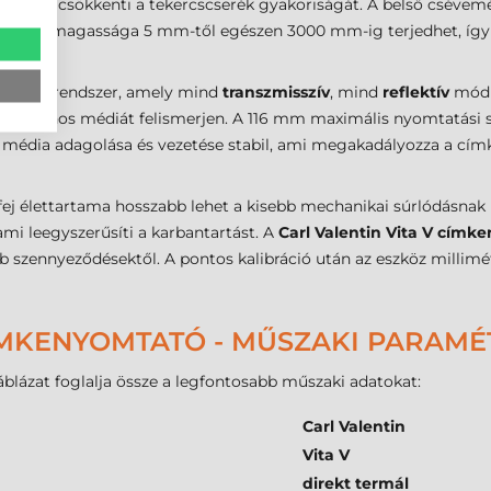
i, ami csökkenti a tekercscserék gyakoriságát. A belső csévem
 címke
magassága 5 mm-től egészen 3000 mm-ig terjedhet, így a
rzékelő rendszer, amely mind
transzmisszív
, mind
reflektív
módba
y folytonos médiát felismerjen. A 116 mm maximális nyomtatási 
. A média adagolása és vezetése stabil, ami megakadályozza a c
fej élettartama hosszabb lehet a kisebb mechanikai súrlódásna
 ami leegyszerűsíti a karbantartást. A
Carl Valentin Vita V címk
éb szennyeződésektől. A pontos kalibráció után az eszköz milli
CÍMKENYOMTATÓ - MŰSZAKI PARAM
blázat foglalja össze a legfontosabb műszaki adatokat:
Carl Valentin
Vita V
direkt termál