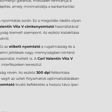
esítményt garantál, miközben fenntartja a
pítés, amely minimalizálja a karbantartási
a nyomtatás során. Ez a megoldás ideális olyan
Valentin Vita V címkenyomtató
használatával
yság kiemelt szempont. Az eszköz kialakítása
etről.
 Ez az
etikett nyomtató
a rugalmasság és a
edelmi jelölések nagy mennyiségben történő
használat mellett is. A
Carl Valentin Vita V
interfészeken keresztül.
ság révén. Az eszköz
300 dpi
felbontása
ó
segít az üzleti folyamatok optimalizálásában
yomtató
kiváló befektetés a hosszú távú ipari