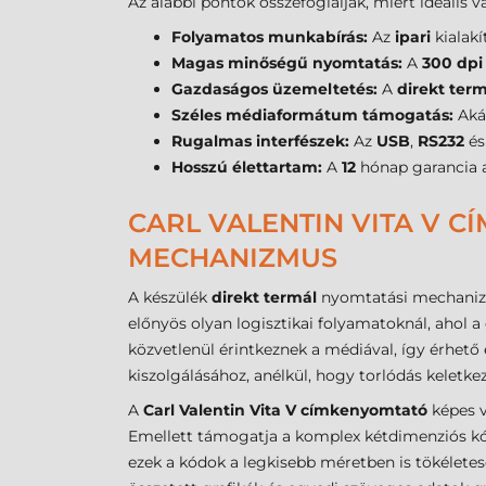
Az alábbi pontok összefoglalják, miért ideális v
Folyamatos munkabírás:
Az
ipari
kialakí
Magas minőségű nyomtatás:
A
300 dpi
Gazdaságos üzemeltetés:
A
direkt ter
Széles médiaformátum támogatás:
Akár
Rugalmas interfészek:
Az
USB
,
RS232
é
Hosszú élettartam:
A
12
hónap garancia 
CARL VALENTIN VITA V 
MECHANIZMUS
A készülék
direkt termál
nyomtatási mechanizmu
előnyös olyan logisztikai folyamatoknál, ahol 
közvetlenül érintkeznek a médiával, így érhet
kiszolgálásához, anélkül, hogy torlódás keletk
A
Carl Valentin Vita V címkenyomtató
képes 
Emellett támogatja a komplex kétdimenziós kód
ezek a kódok a legkisebb méretben is tökélete