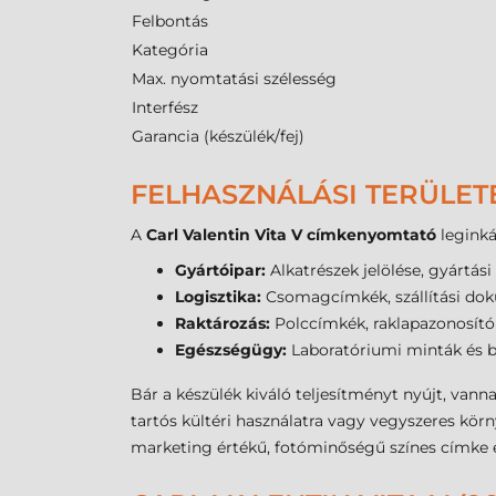
Felbontás
Kategória
Max. nyomtatási szélesség
Interfész
Garancia (készülék/fej)
FELHASZNÁLÁSI TERÜLET
A
Carl Valentin Vita V címkenyomtató
leginká
Gyártóipar:
Alkatrészek jelölése, gyártás
Logisztika:
Csomagcímkék, szállítási do
Raktározás:
Polccímkék, raklapazonosító
Egészségügy:
Laboratóriumi minták és b
Bár a készülék kiváló teljesítményt nyújt, vann
tartós kültéri használatra vagy vegyszeres kör
marketing értékű, fotóminőségű színes címke el