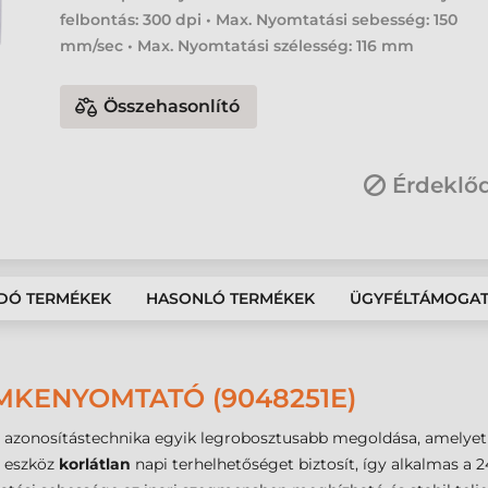
felbontás: 300 dpi • Max. Nyomtatási sebesség: 150
mm/sec • Max. Nyomtatási szélesség: 116 mm
Összehasonlító
Érdeklő
DÓ TERMÉKEK
HASONLÓ TERMÉKEK
ÜGYFÉLTÁMOGA
ÍMKENYOMTATÓ (9048251E)
i azonosítástechnika egyik legrobosztusabb megoldása, amelyet
 eszköz
korlátlan
napi terhelhetőséget biztosít, így alkalmas 