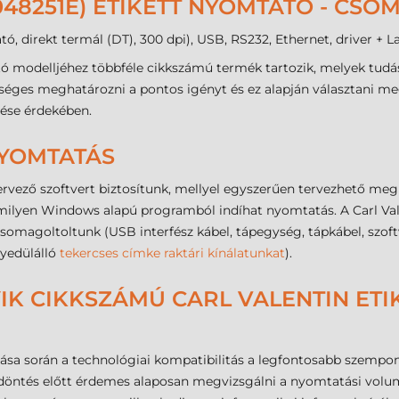
9048251E) ETIKETT NYOMTATÓ - CS
tó, direkt termál (DT), 300 dpi), USB, RS232, Ethernet, driver + L
tó modelljéhez többféle cikkszámú termék tartozik, melyek tud
séges meghatározni a pontos igényt és ez alapján választani m
lése érdekében.
NYOMTATÁS
rvező szoftvert biztosítunk, mellyel egyszerűen tervezhető meg
ilyen Windows alapú programból indíhat nyomtatás. A Carl Va
goltoltunk (USB interfész kábel, tápegység, tápkábel, szoftver
gyedülálló
tekercses címke raktári kínálatunkat
).
IK CIKKSZÁMÚ CARL VALENTIN ET
ztása során a technológiai kompatibilitás a legfontosabb szem
a döntés előtt érdemes alaposan megvizsgálni a nyomtatási volu