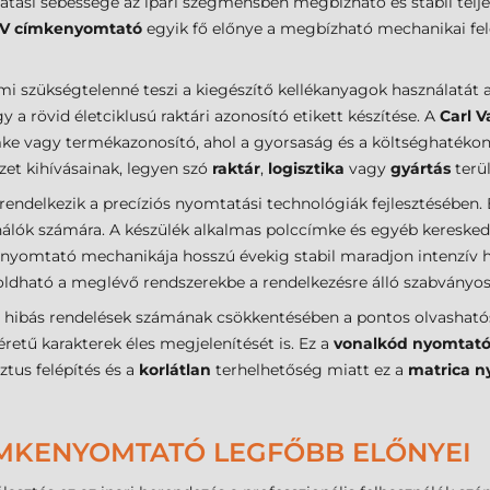
atási sebessége az ipari szegmensben megbízható és stabil telj
a V címkenyomtató
egyik fő előnye a megbízható mechanikai felé
ami szükségtelenné teszi a kiegészítő kellékanyagok használatát 
a rövid életciklusú raktári azonosító etikett készítése. A
Carl 
mke vagy termékazonosító, ahol a gyorsaság és a költséghatékon
zet kihívásainak, legyen szó
raktár
,
logisztika
vagy
gyártás
terül
rendelkezik a precíziós nyomtatási technológiák fejlesztésében.
ználók számára. A készülék alkalmas polccímke és egyéb keresk
ogy a nyomtató mechanikája hosszú évekig stabil maradjon intenzív 
dható a meglévő rendszerekbe a rendelkezésre álló szabványos 
a hibás rendelések számának csökkentésében a pontos olvasható
éretű karakterek éles megjelenítését is. Ez a
vonalkód nyomtat
tus felépítés és a
korlátlan
terhelhetőség miatt ez a
matrica n
CÍMKENYOMTATÓ LEGFŐBB ELŐNYEI