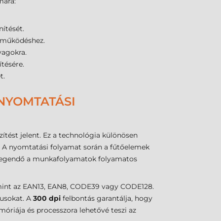
mára:
ítését.
működéshez.
yagokra.
tésére.
t.
 NYOMTATÁSI
tést jelent. Ez a technológia különösen
k. A nyomtatási folyamat során a fűtőelemek
s elegendő a munkafolyamatok folyamatos
mint az EAN13, EAN8, CODE39 vagy CODE128.
pusokat. A
300 dpi
felbontás garantálja, hogy
óriája és processzora lehetővé teszi az