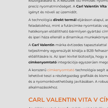
kiszolgálására is. A készülék 150 mm/sec nyomt
precíz nyomatminőséget. A
Carl Valentin Vit
igényt és növeli az üzemidőt.
A technológia
direkt termál
eljáráson alapul, 
feladatokhoz, mint a futárcímke nyomtatás vagy 
hatékonyan előállítható bármilyen gyártási cí
és ipari háza ellenáll a dinamikus munkakörnye
A
Carl Valentin
márka évtizedes tapasztalattal 
teljesítmény egyensúlyát kínálja a B2B felhas
előállítására is. Az ipari kivitel biztosítja, h
címkenyomtató
integrációja egyszerűen megol
A korszerű
címkenyomtató
technológia segít 
lehetővé teszi a részletgazdag grafikák és kism
és a nyomonkövethetőség javításában. A robusz
alkalmazásokhoz.
CARL VALENTIN VITA V 