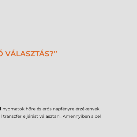
Ő VÁLASZTÁS?”
l
nyomatok hőre és erős napfényre érzékenyek,
transzfer eljárást választani. Amennyiben a cél
.