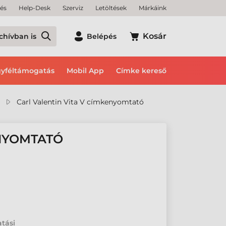
tés
Help-Desk
Szerviz
Letöltések
Márkáink
Kosár
chívban is
Belépés
yféltámogatás
Mobil App
Címke kereső
Carl Valentin Vita V címkenyomtató
ENYOMTATÓ
atási