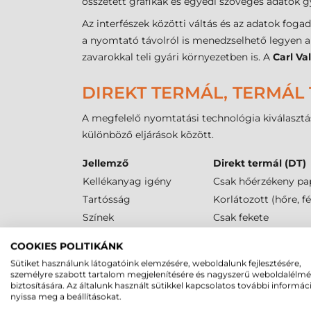
összetett grafikák és egyedi szöveges adatok g
Az interfészek közötti váltás és az adatok fo
a nyomtató távolról is menedzselhető legyen a 
zavarokkal teli gyári környezetben is. A
Carl Va
DIREKT TERMÁL, TERMÁL 
A megfelelő nyomtatási technológia kiválasztás
különböző eljárások között.
Jellemző
Direkt termál (DT)
Kellékanyag igény
Csak hőérzékeny pa
Tartósság
Korlátozott (hőre, f
Színek
Csak fekete
Fő felhasználás
Logisztika, szállítm
COOKIES POLITIKÁNK
Sütiket használunk látogatóink elemzésére, weboldalunk fejlesztésére,
CARL VALENTIN VITA V V
személyre szabott tartalom megjelenítésére és nagyszerű weboldalélm
biztosítására. Az általunk használt sütikkel kapcsolatos további informác
A média kezelése során a
Carl Valentin Vita 
nyissa meg a beállításokat.