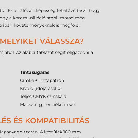
ül. Ez a hálózati képesség lehetővé teszi, hogy
 hogy a kommunikáció stabil marad még
 ipari követelményeknek is megfelel.
 MELYIKET VÁLASSZA?
ából. Az alábbi táblázat segít eligazodni a
Tintasugaras
Címke + Tintapatron
Kiváló (időjárásálló)
Teljes CMYK színskála
Marketing, termékcímkék
ÉS ÉS KOMPATIBILITÁS
lapanyagok terén. A készülék 180 mm