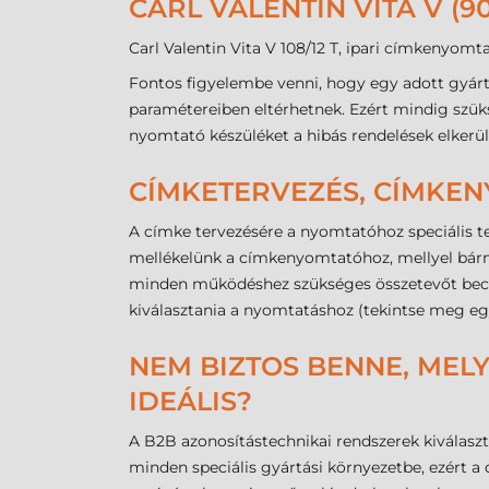
CARL VALENTIN VITA V (
Carl Valentin Vita V 108/12 T, ipari címkenyomta
Fontos figyelembe venni, hogy egy adott gyár
paramétereiben eltérhetnek. Ezért mindig szük
nyomtató készüléket a hibás rendelések elkerü
CÍMKETERVEZÉS, CÍMKE
A címke tervezésére a nyomtatóhoz speciális te
mellékelünk a címkenyomtatóhoz, mellyel bárm
minden működéshez szükséges összetevőt becsoma
kiválasztania a nyomtatáshoz (tekintse meg e
NEM BIZTOS BENNE, MELY
IDEÁLIS?
A B2B azonosítástechnikai rendszerek kiválas
minden speciális gyártási környezetbe, ezért 