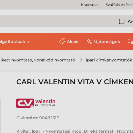
Kapcsolat
Szállítás és fize
Ar
olgáltatások
Akció
Újdonságok
Üg
ikett nyomtató, vonalkód nyomtató
Ipari címkenyomtatók
CARL VALENTIN VITA V CÍMK
Cikkszám:
9048251E
Kivitel: Ipari • Nyomtatási mód: Direkt termál • Nyomt