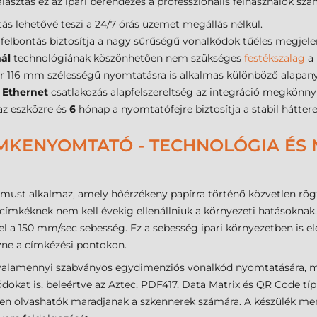
álasztás ez az ipari berendezés a professzionális felhasználók szá
tás lehetővé teszi a 24/7 órás üzemet megállás nélkül.
felbontás biztosítja a nagy sűrűségű vonalkódok tűéles megjelen
mál
technológiának köszönhetően nem szükséges
festékszalag
a 
 116 mm szélességű nyomtatásra is alkalmas különböző alapan
s
Ethernet
csatlakozás alapfelszereltség az integráció megkönnyí
az eszközre és
6
hónap a nyomtatófejre biztosítja a stabil háttere
CÍMKENYOMTATÓ - TECHNOLÓGIA ÉS
st alkalmaz, amely hőérzékeny papírra történő közvetlen rögzí
a címkéknek nem kell évekig ellenállniuk a környezeti hatásokna
ő el a 150 mm/sec sebesség. Ez a sebesség ipari környezetben i
ezne a címkézési pontokon.
valamennyi szabványos egydimenziós vonalkód nyomtatására, 
okat is, beleértve az Aztec, PDF417, Data Matrix és QR Code tí
sen olvashatók maradjanak a szkennerek számára. A készülék mem