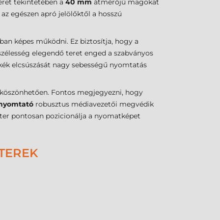
éret tekintetében a
40 mm
átmérőjű magokat
z egészen apró jelölőktől a hosszú
n képes működni. Ez biztosítja, hogy a
szélesség elegendő teret enged a szabványos
ímkék elcsúszását nagy sebességű nyomtatás
k köszönhetően. Fontos megjegyezni, hogy
enyomtató
robusztus médiavezetői megvédik
méter pontosan pozicionálja a nyomatképet
ÉTEREK