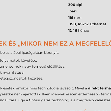
300 dpi
ipari
116
mm
USB
,
RS232
,
Ethernet
12
/
6
hónap
EK ÉS „MIKOR NEM EZ A MEGFELEL
bb az alábbi iparágakban bizonyít:
i folyamatok követése.
kumentumok nagy tömegű előállítása.
k nyomtatása.
etegazonosítók kezelése.
ak esetek, amikor más technológia javasolt. Mivel a
direkt termá
nyezetbe nem ajánlottak. Ilyen igények esetén érdemesebb termál 
őállítása, úgy a tintasugaras technológia a megfelelő választás