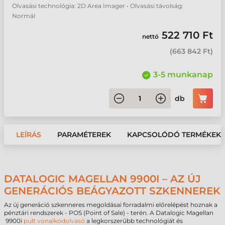
Olvasási technológia: 2D Area Imager • Olvasási távolság:
Normál
522 710 Ft
nettó
(
663 842 Ft
)
3-5 munkanap
db
LEÍRÁS
PARAMÉTEREK
KAPCSOLÓDÓ TERMÉKEK
DATALOGIC MAGELLAN 9900I – AZ ÚJ
GENERÁCIÓS BEÁGYAZOTT SZKENNEREK
Az új generáció szkenneres megoldásai forradalmi előrelépést hoznak a
pénztári rendszerek - POS (Point of Sale) - terén. A Datalogic Magellan
9900i
pult vonalkódolvasó
a legkorszerűbb technológiát és