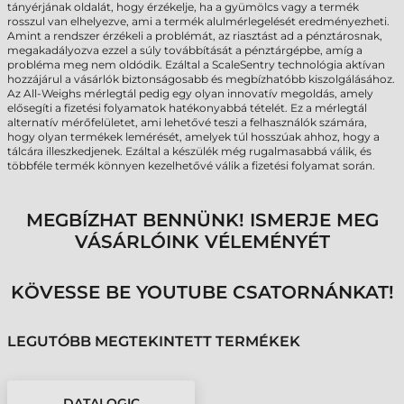
tányérjának oldalát, hogy érzékelje, ha a gyümölcs vagy a termék
rosszul van elhelyezve, ami a termék alulmérlegelését eredményezheti.
Amint a rendszer érzékeli a problémát, az riasztást ad a pénztárosnak,
megakadályozva ezzel a súly továbbítását a pénztárgépbe, amíg a
probléma meg nem oldódik. Ezáltal a ScaleSentry technológia aktívan
hozzájárul a vásárlók biztonságosabb és megbízhatóbb kiszolgálásához.
Az All-Weighs mérlegtál pedig egy olyan innovatív megoldás, amely
elősegíti a fizetési folyamatok hatékonyabbá tételét. Ez a mérlegtál
alternatív mérőfelületet, ami lehetővé teszi a felhasználók számára,
hogy olyan termékek lemérését, amelyek túl hosszúak ahhoz, hogy a
tálcára illeszkedjenek. Ezáltal a készülék még rugalmasabbá válik, és
többféle termék könnyen kezelhetővé válik a fizetési folyamat során.
MEGBÍZHAT BENNÜNK! ISMERJE MEG
VÁSÁRLÓINK VÉLEMÉNYÉT
KÖVESSE BE YOUTUBE CSATORNÁNKAT!
LEGUTÓBB MEGTEKINTETT TERMÉKEK
DATALOGIC