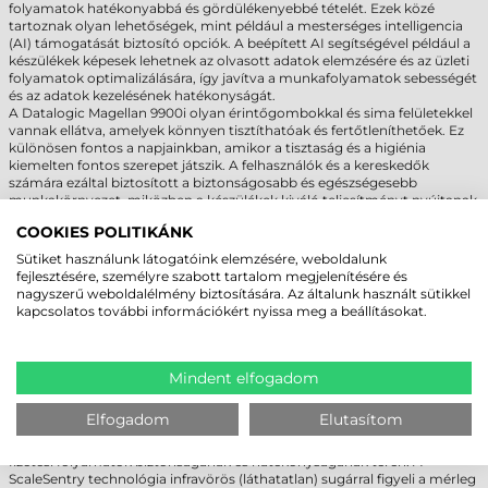
folyamatok hatékonyabbá és gördülékenyebbé tételét. Ezek közé
tartoznak olyan lehetőségek, mint például a mesterséges intelligencia
(AI) támogatását biztosító opciók. A beépített AI segítségével például a
készülékek képesek lehetnek az olvasott adatok elemzésére és az üzleti
folyamatok optimalizálására, így javítva a munkafolyamatok sebességét
és az adatok kezelésének hatékonyságát.
A Datalogic Magellan 9900i olyan érintőgombokkal és sima felületekkel
vannak ellátva, amelyek könnyen tisztíthatóak és fertőtleníthetőek. Ez
különösen fontos a napjainkban, amikor a tisztaság és a higiénia
kiemelten fontos szerepet játszik. A felhasználók és a kereskedők
számára ezáltal biztosított a biztonságosabb és egészségesebb
munkakörnyezet, miközben a készülékek kiváló teljesítményt nyújtanak
a mindennapi működés során.
COOKIES POLITIKÁNK
Az intelligens funkciók és a kialakítás praktikussága révén a Datalogic
Magellan 9900i ideális választást jelentenek a kereskedelmi szektor
Sütiket használunk látogatóink elemzésére, weboldalunk
számára. Kombinálva a kiváló teljesítményt és a felhasználóbarát
fejlesztésére, személyre szabott tartalom megjelenítésére és
kialakítást, ezek a készülékek hozzájárulnak az üzleti folyamatok
nagyszerű weboldalélmény biztosítására. Az általunk használt sütikkel
hatékonyabbá tételéhez és az ügyfélélmény javításához, ezáltal növelve
kapcsolatos további információkért nyissa meg a beállításokat.
a vállalkozások hatékonyságát és versenyképességét.
EXTRA MÉRÉSI BIZTONSÁG A DATALOGIC
Mindent elfogadom
MAGELLAN 9900I HASZNÁLATÁVAL
Elfogadom
Elutasítom
Az integrált hibaészlelési funkciók, mint például a ScaleSentry
technológia és az All-Weighs mérlegtál, jelentős előrelépést jelentenek a
fizetési folyamatok biztonságának és hatékonyságának terén. A
ScaleSentry technológia infravörös (láthatatlan) sugárral figyeli a mérleg