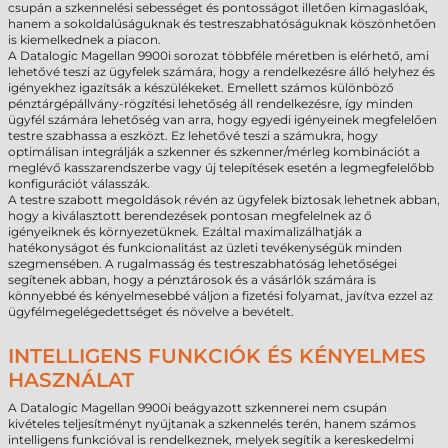
csupán a szkennelési sebességet és pontosságot illetően kimagaslóak,
hanem a sokoldalúságuknak és testreszabhatóságuknak köszönhetően
is kiemelkednek a piacon.
A Datalogic Magellan 9900i sorozat többféle méretben is elérhető, ami
lehetővé teszi az ügyfelek számára, hogy a rendelkezésre álló helyhez és
igényekhez igazítsák a készülékeket. Emellett számos különböző
pénztárgépállvány-rögzítési lehetőség áll rendelkezésre, így minden
ügyfél számára lehetőség van arra, hogy egyedi igényeinek megfelelően
testre szabhassa a eszközt. Ez lehetővé teszi a számukra, hogy
optimálisan integrálják a szkenner és szkenner/mérleg kombinációt a
meglévő kasszarendszerbe vagy új telepítések esetén a legmegfelelőbb
konfigurációt válasszák.
A testre szabott megoldások révén az ügyfelek biztosak lehetnek abban,
hogy a kiválasztott berendezések pontosan megfelelnek az ő
igényeiknek és környezetüknek. Ezáltal maximalizálhatják a
hatékonyságot és funkcionalitást az üzleti tevékenységük minden
szegmensében. A rugalmasság és testreszabhatóság lehetőségei
segítenek abban, hogy a pénztárosok és a vásárlók számára is
könnyebbé és kényelmesebbé váljon a fizetési folyamat, javítva ezzel az
ügyfélmegelégedettséget és növelve a bevételt.
INTELLIGENS FUNKCIÓK ÉS KÉNYELMES
HASZNÁLAT
A Datalogic Magellan 9900i beágyazott szkennerei nem csupán
kivételes teljesítményt nyújtanak a szkennelés terén, hanem számos
intelligens funkcióval is rendelkeznek, melyek segítik a kereskedelmi