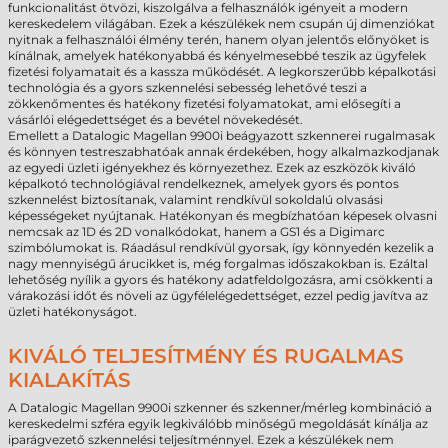
funkcionalitást ötvözi, kiszolgálva a felhasználók igényeit a modern
kereskedelem világában. Ezek a készülékek nem csupán új dimenziókat
nyitnak a felhasználói élmény terén, hanem olyan jelentős előnyöket is
kínálnak, amelyek hatékonyabbá és kényelmesebbé teszik az ügyfelek
fizetési folyamatait és a kassza működését. A legkorszerűbb képalkotási
technológia és a gyors szkennelési sebesség lehetővé teszi a
zökkenőmentes és hatékony fizetési folyamatokat, ami elősegíti a
vásárlói elégedettséget és a bevétel növekedését.
Emellett a Datalogic Magellan 9900i beágyazott szkennerei rugalmasak
és könnyen testreszabhatóak annak érdekében, hogy alkalmazkodjanak
az egyedi üzleti igényekhez és környezethez. Ezek az eszközök kiváló
képalkotó technológiával rendelkeznek, amelyek gyors és pontos
szkennelést biztosítanak, valamint rendkívül sokoldalú olvasási
képességeket nyújtanak. Hatékonyan és megbízhatóan képesek olvasni
nemcsak az 1D és 2D vonalkódokat, hanem a GS1 és a Digimarc
szimbólumokat is. Ráadásul rendkívül gyorsak, így könnyedén kezelik a
nagy mennyiségű árucikket is, még forgalmas időszakokban is. Ezáltal
lehetőség nyílik a gyors és hatékony adatfeldolgozásra, ami csökkenti a
várakozási időt és növeli az ügyfélelégedettséget, ezzel pedig javítva az
üzleti hatékonyságot.
KIVÁLÓ TELJESÍTMÉNY ÉS RUGALMAS
KIALAKÍTÁS
A Datalogic Magellan 9900i szkenner és szkenner/mérleg kombináció a
kereskedelmi szféra egyik legkiválóbb minőségű megoldását kínálja az
iparágvezető szkennelési teljesítménnyel. Ezek a készülékek nem