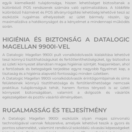
egyik kiemelkedő tulajdonsága, hiszen lehetőséget biztosítanak a
különböző POS rendszerek számára való optimalizálásra. A többféle
különböző házméret és POS állványrögzítési lehetőség lehetővé teszi az
eszközök rugalmas elhelyezését az üzlet bármely részén, így
maximalizálva a hatékonyságot és a kényelmet a mindennapi működés
során.
HIGIÉNIA ÉS BIZTONSÁG A DATALOGIC
MAGELLAN 9900I-VEL
A Datalogic Magellan 9900i pult vonalkódolvasók kialakítása lehetővé
teszi könnyű tisztíthatóságukat és fertőtleníthetőségüket, így biztosítva
az üzleti környezet állandóan magas higiéniai szintjét. Napjainkban, ahol
a fertőzések és betegségek terjedése egyre nagyobb figyelmet kap, a
tisztaság és a higiénia alapvető fontosságú minden üzletben.
A Datalogic Magellan 9900i vonalkódolvasók érintőgombjainak és sima
felületeinek könnyű tisztíthatósága és fertőtleníthetősége nemcsak
praktikus tulajdonságuk tehát, hanem fontos tényező is az üzleti
környezet biztonságában, valamint a dolgozók és vásárlók
egészségében és pozitív vásárlói élményében.
RUGALMASSÁG ÉS TELJESÍTMÉNY
A Datalogic Magellan 9900i eszközök olyan magas szinvonalú
technológiával vannak felszerelve, amelyek lehetővé teszik a gyors és
pontos szkennelést, valamint rendkívül sokoldalú olvasási képességeket