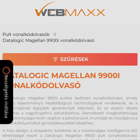
Pult vonalkódolvasók
Datalogic Magellan 9900i vonalkódolvasó
SZŰRÉSEK
DATALOGIC MAGELLAN 9900I
Beszélgetés indítása
VONALKÓDOLVASÓ
A Datalogic Magellan 9900i pultba építhető vonalkódolvasó, amely
magas teljesítményű képfeldolgozó technológiával rendelkezik, és a
kategóriájának legújabb generációját képviseli. Ez az eszköz ideális
választás a nagyforgalmú pénztárakhoz, kiemelkedő megbízhatósága
és hatékonysága révén segítve a pénztárosok munkáját és hozzájárulva
a munkafolyamatok gördülékenyebbé tételéhez.
A friss design, a strapabíró kialakítás és a mesterséges intelligencia (AI)
lehetőségei teszik a Datalogic Magellan 9900i pult vonalkódolvasó