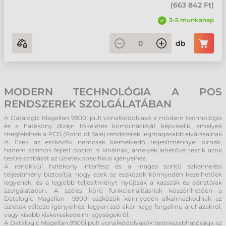
(
663 842 Ft
)
3-5 munkanap
db
MODERN TECHNOLÓGIA A POS
RENDSZEREK SZOLGÁLATÁBAN
A Datalogic Magellan 9900i pult vonalkódolvasó a modern technológia
és a hatékony dizájn tökéletes kombinációját képviselik, amelyek
megfelelnek a POS (Point of Sale) rendszerek legmagasabb elvárásainak
is. Ezek az eszközök nemcsak kiemelkedő teljesítménnyel bírnak,
hanem számos fejlett opciót is kínálnak, amelyek lehetővé teszik azok
testre szabását az üzletek specifikus igényeihez.
A rendkívül hatékony interfész és a magas szintű szkennelési
teljesítmény biztosítja, hogy ezek az eszközök könnyedén kezelhetőek
legyenek, és a legjobb teljesítményt nyújtsák a kasszák és pénztárak
szolgálatában. A széles körű funkcionalitásnak köszönhetően a
Datalogic Magellan 9900i eszközök könnyedén alkalmazkodnak az
üzletek változó igényeihez, legyen szó akár nagy forgalmú áruházakról,
vagy kisebb kiskereskedelmi egységekről.
A Datalogic Magellan 9900i pult vonalkódolvasók testreszabhatósága az