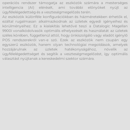
operációs rendszer támogatja az eszközök számára a mesterséges
intelligencia (AI) elérését, ami további előnyöket nyújt az
ügyfélelégedettség és a veszteségmegelőzés terén.
Az eszközök különféle konfigurációkban és házméretekben érhetők el,
ezáltal rugalmasan alkalmazkodnak az üzletek egyedi igényeihez és
körülményeihez. Ez a kialakítás lehetővé teszi a Datalogic Magellan
9900i vonalkódolvasók optimális elhelyezését és használatát az üzletek
széles körében, függetlenül attól, hogy önkiszolgáló vagy eladót igénylő
POS rendszerekről van-e szó. Ezek az eszközök nem csupán egy
egyszerű eszközök, hanem olyan technológiai megoldások, amelyek
hozzájárulnak az üzletek hatékonyságához, növelik az
ügyfélelégedettséget és segítik a veszteségmegelőzést, így optimális
választást nyújtanak a kereskedelmi szektor számára.