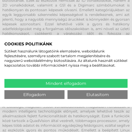
biztosítanak. Ezek az eszközök nemcsak az 1D vonalkódokat, hanem a
2D vonalkódokat, valamint a GS1 és a Digimarc szimbólumokat is
hatékonyan és pontosan képesek olvasni. Emellett kategóriájukban az
egyik leggyorsabb szkennelési képességével is rendelkeznek, ami azt
jelenti, hogy a nagyobb mennyiségű árucikket is könnyedén és gyorsan
képesek azonosítani. Ezzel lehetővé válik a gyors és hatékony
adatfeldolgozást még a forgalmas időszakokban is, ami növeli az üzleti
hatékonyságot, csökkenti a várakozási időt és fokozza az
ügyfélelégedettséget.
Ezen túlmenően, az hatékony képalkotó technológia és a gyors
COOKIES POLITIKÁNK
szkennelési teljesítmény segíti az alkalmazottakat a hatékonyabb és
Sütiket használunk látogatóink elemzésére, weboldalunk
pontosabb munkavégzésben, minimalizálva ezzel a tévedések
fejlesztésére, személyre szabott tartalom megjelenítésére és
lehetőségét és növelve a termelékenységet. Ezáltal a Datalogic Magellan
nagyszerű weboldalélmény biztosítására. Az általunk használt sütikkel
9900i eszközök nemcsak egyszerű szkennerek, hanem ezen túlmenően
kapcsolatos további információkért nyissa meg a beállításokat.
olyan eszközök, amelyek jelentős mértékben hozzájárulnak az üzleti
folyamatok hatékonyságához és eredményességéhez.
A DATALOGIC MAGELLAN 9900I
Mindent elfogadom
VONALKÓDOLVASÓ INTELLIGENS
Elfogadom
Elutasítom
FUNKCIÓI ÉS RUGALMAS KIALAKÍTÁSA
A Datalogic Magellan 9900i vonalkódolvasók magukban hordozzák a
modern intelligens technológiák előnyeit, amelyek lehetővé teszik az
alkalmazások fejlett funkcionalitását és hatékonyságát. Ezek a funkciók
közé tartozik a QuadVision által vezérelt, többmagos processzor, amely
képes több adatot és információt egyidejűleg feldolgozni, ezáltal segítve
az eszközök gyors és pontos működését. Emellett a beépített Linux