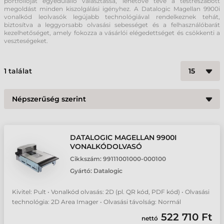
portfólióját egyedülálló választássá, lehetővé téve a testreszabott
megoldást minden kiszolgálási igényhez. A Datalogic Magellan 9900i
vonalkód leolvasók legújabb technológiával rendelkeznek tehát,
biztosítva a leggyorsabb olvasási sebességet és a felhasználóbarát
kezelhetőséget, amely fokozza a vásárlói elégedettséget és csökkenti a
veszteségeket.
1
találat
DATALOGIC MAGELLAN 9900I
VONALKÓDOLVASÓ
Cikkszám:
99111001000-000100
Gyártó:
Datalogic
Kivitel: Pult • Vonalkód olvasás: 2D (pl. QR kód, PDF kód) • Olvasási
technológia: 2D Area Imager • Olvasási távolság: Normál
522 710 Ft
nettó