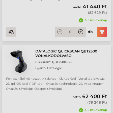
41 440 Ft
nettó
(
52 629 Ft
)
3-5 munkanap
db
DATALOGIC QUICKSCAN QBT2500
VONALKÓDOLVASÓ
Cikkszám:
QBT2500-BK
Gyártó:
Datalogic
Felhasználói környezet: Általános • Kivitel: Kézi • Vonalkód olvasás:
2D (pl. QR kód, PDF kód) • Olvasási technológia: 2D Area Imager •
Olvasási távolság: Közepes távolságú
62 400 Ft
nettó
(
79 248 Ft
)
3-5 munkanap