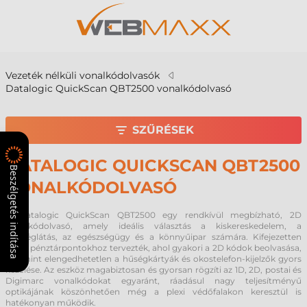
Vezeték nélküli vonalkódolvasók
Datalogic QuickScan QBT2500 vonalkódolvasó
SZŰRÉSEK
DATALOGIC QUICKSCAN QBT2500
Beszélgetés indítása
VONALKÓDOLVASÓ
A Datalogic QuickScan QBT2500 egy rendkívül megbízható, 2D
vonalkódolvasó, amely ideális választás a kiskereskedelem, a
vendéglátás, az egészségügy és a könnyűipar számára. Kifejezetten
olyan pénztárpontokhoz tervezték, ahol gyakori a 2D kódok beolvasása,
valamint elengedhetetlen a hűségkártyák és okostelefon-kijelzők gyors
kezelése. Az eszköz magabiztosan és gyorsan rögzíti az 1D, 2D, postai és
Digimarc vonalkódokat egyaránt, ráadásul nagy teljesítményű
optikájának köszönhetően még a plexi védőfalakon keresztül is
hatékonyan működik.