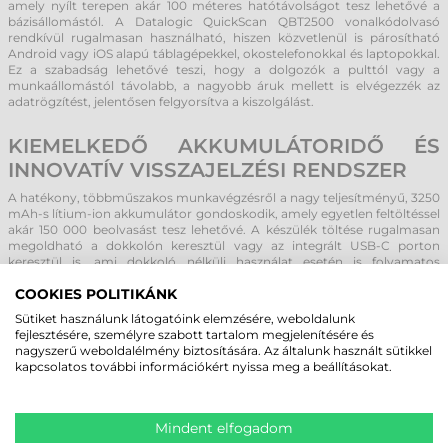
amely nyílt terepen akár 100 méteres hatótávolságot tesz lehetővé a
bázisállomástól. A Datalogic QuickScan QBT2500 vonalkódolvasó
rendkívül rugalmasan használható, hiszen közvetlenül is párosítható
Android vagy iOS alapú táblagépekkel, okostelefonokkal és laptopokkal.
Ez a szabadság lehetővé teszi, hogy a dolgozók a pulttól vagy a
munkaállomástól távolabb, a nagyobb áruk mellett is elvégezzék az
adatrögzítést, jelentősen felgyorsítva a kiszolgálást.
KIEMELKEDŐ AKKUMULÁTORIDŐ ÉS
INNOVATÍV VISSZAJELZÉSI RENDSZER
A hatékony, többműszakos munkavégzésről a nagy teljesítményű, 3250
mAh-s lítium-ion akkumulátor gondoskodik, amely egyetlen feltöltéssel
akár 150 000 beolvasást tesz lehetővé. A készülék töltése rugalmasan
megoldható a dokkolón keresztül vagy az integrált USB-C porton
keresztül is, ami dokkoló nélküli használat esetén is folyamatos
rendelkezésre állást garantál. A sikeres olvasást a Datalogic
COOKIES POLITIKÁNK
szabadalmaztatott GreenSpot technológiája nyugtázza, amely egy zöld
pontot vetít közvetlenül a vonalkódra, így zajos környezetben is azonnali
Sütiket használunk látogatóink elemzésére, weboldalunk
vizuális megerősítést ad a felhasználónak.
fejlesztésére, személyre szabott tartalom megjelenítésére és
nagyszerű weboldalélmény biztosítására. Az általunk használt sütikkel
IPARI TARTÓSSÁGRA TERVEZETT
kapcsolatos további információkért nyissa meg a beállításokat.
ERGONOMIKUS KIALAKÍTÁS
A Datalogic QuickScan QBT2500 vonalkódolvasó tervezésekor a hosszú
Mindent elfogadom
élettartam és a kényelem volt az elsődleges szempont. A mindössze