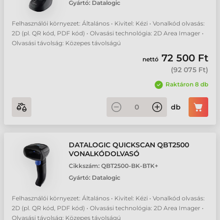
Gyártó:
Datalogic
Felhasználói környezet: Általános • Kivitel: Kézi • Vonalkód olvasás:
2D (pl. QR kód, PDF kód) • Olvasási technológia: 2D Area Imager •
Olvasási távolság: Közepes távolságú
72 500 Ft
nettó
(
92 075 Ft
)
Raktáron 8 db
db
DATALOGIC QUICKSCAN QBT2500
VONALKÓDOLVASÓ
Cikkszám:
QBT2500-BK-BTK+
Gyártó:
Datalogic
Felhasználói környezet: Általános • Kivitel: Kézi • Vonalkód olvasás:
2D (pl. QR kód, PDF kód) • Olvasási technológia: 2D Area Imager •
Olvasási távolság: Közepes távolságú