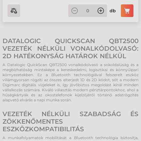
db
DATALOGIC QUICKSCAN QBT2500
VEZETÉK NÉLKÜLI VONALKÓDOLVASÓ:
2D HATÉKONYSÁG HATÁROK NÉLKÜL
A Datalogic QuickScan QBT2500 vonalkódolvasó a sokoldalúság és a
megbízhatóság mintaképe a kereskedelmi, logisztikai és könnyűipari
környezetekben. Ez a Bluetooth technológiával felszerelt eszköz
villámgyorsan rögzíti az összes elterjedt 1D és 2D kódot, sőt a modern
Digimarc digitális vízjeleket is, így jövőbiztos megoldást kínál minden
vállalkozás számára. Kiváló választás modern pénztárpontokhoz, ahol a
hűségkártyák és az okostelefonok kijelzőjéről történő adatrögzítés
alapvető elvárás a napi munka során.
VEZETÉK NÉLKÜLI SZABADSÁG ÉS
ZÖKKENŐMENTES
ESZKÖZKOMPATIBILITÁS
A munkafolyamatok mobilitását a Bluetooth technológia biztosítja,