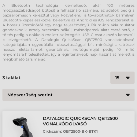
A Bluetooth technológia kiemelkedő, akár 100 méteres
mozgásszabadságot biztosít a felhasználó számára, az adatok pedig a
bázisállomáson keresztül vagy közvetlenül is továbbíthatók bármilyen
Bluetooth-képes eszközre, beleértve az Android és iOS rendszereket is.
A hosszú üzemidőről egy nagy teljesítményű lítium-ion akkumulátor
gondoskodik, amely szerszám nélkül, másodpercek alatt cserélhető, a
töltés pedig a dokkoló mellett az integrált USB-C csatlakozón keresztül
is elvégezhető. A Datalogic QuickScan QBT2500 vonalkódolvasó
kategóriájában egyedülálló robusztussággal bír: minőségi alkatrészei
hosszú élettartamot garantálnak, indítógombját pedig 10 millió
lenyomásra hitelesítették, így a legintenzívebb napi használat mellett is
megbízható társ marad.
3
találat
DATALOGIC QUICKSCAN QBT2500
VONALKÓDOLVASÓ
Cikkszám:
QBT2500-BK-BTK1