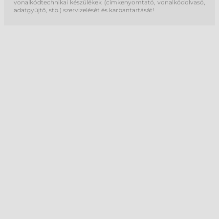
vonalkódtechnikai készülékek (címkenyomtató, vonalkódolvasó,
adatgyűjtő, stb.) szervizelését és karbantartását!