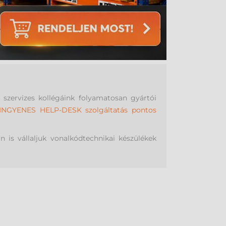
szervizes kollégáink folyamatosan gyártói
INGYENES HELP-DESK szolgáltatás pontos
án is vállaljuk vonalkódtechnikai készülékek