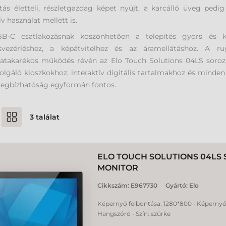
ntás életteli, részletgazdag képet nyújt, a karcálló üveg pe
ív használat mellett is.
B-C csatlakozásnak köszönhetően a telepítés gyors és k
ésvezérléshez, a képátvitelhez és az áramellátáshoz. A 
atakarékos működés révén az Elo Touch Solutions 04LS sorozat
olgáló kioszkokhoz, interaktív digitális tartalmakhoz és minden
megbízhatóság egyformán fontos.
3
találat
ELO TOUCH SOLUTIONS 04LS
MONITOR
Cikkszám:
E967730
Gyártó:
Elo
Képernyő felbontása: 1280*800 • Képernyő 
Hangszóró • Szín: szürke