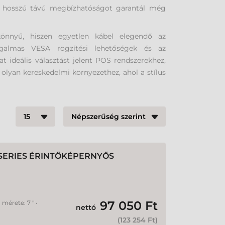
dig hosszú távú megbízhatóságot garantál még
önnyű, hiszen egyetlen kábel elegendő az
rugalmas VESA rögzítési lehetőségek és az
 ideális választást jelent POS rendszerekhez,
 olyan kereskedelmi környezethez, ahol a stílus
 SERIES ÉRINTŐKÉPERNYŐS
97 050 Ft
mérete: 7 " •
nettó
(
123 254 Ft
)