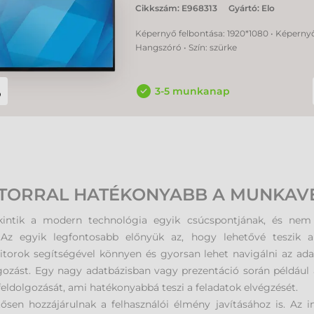
Cikkszám:
E968313
Gyártó:
Elo
Képernyő felbontása: 1920*1080 • Képernyő 
Hangszóró • Szín: szürke
3-5 munkanap
TORRAL HATÉKONYABB A MUNKAV
intik a modern technológia egyik csúcspontjának, és nem vé
a. Az egyik legfontosabb előnyük az, hogy lehetővé teszik 
orok segítségével könnyen és gyorsan lehet navigálni az ada
gozást. Egy nagy adatbázisban vagy prezentáció során például 
 feldolgozását, ami hatékonyabbá teszi a feladatok elvégzését.
sen hozzájárulnak a felhasználói élmény javításához is. Az int