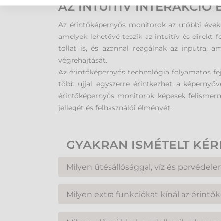
AZ INTUITÍV INTERAKCIÓ
Az érintőképernyős monitorok az utóbbi évek
amelyek lehetővé teszik az intuitív és direkt f
tollat is, és azonnal reagálnak az inputra, 
végrehajtását.
Az érintőképernyős technológia folyamatos fejl
több ujjal egyszerre érintkezhet a képernyőv
érintőképernyős monitorok képesek felismerni
jellegét és felhasználói élményét.
GYAKRAN ISMÉTELT KÉ
Milyen ütésállósággal, víz és porvéde
Az érintőképernyős monitorok ütésállósága és 
Milyen extra funkciókat kínál az érintő
Általánosságban elmondható, hogy léteznek ke
amelyek ipari környezetben használhatóak, és
Az érintőképernyős monitorok számos extra fu
kifejlesztett, ipari szabványoknak megfelelő t