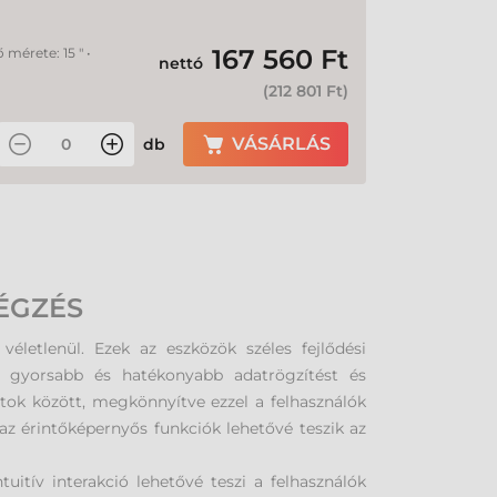
167 560 Ft
mérete: 15 " •
nettó
(
212 801 Ft
)
VÁSÁRLÁS
db
ÉGZÉS
letlenül. Ezek az eszközök széles fejlődési
a gyorsabb és hatékonyabb adatrögzítést és
tok között, megkönnyítve ezzel a felhasználók
az érintőképernyős funkciók lehetővé teszik az
uitív interakció lehetővé teszi a felhasználók