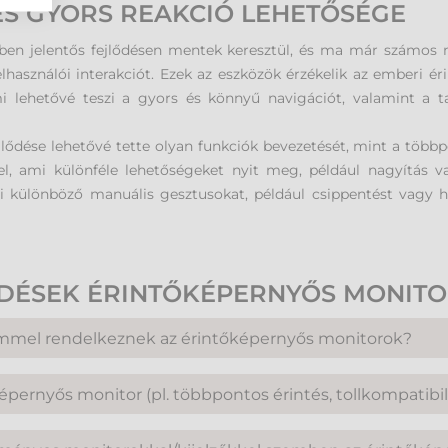
 ÉS GYORS REAKCIÓ LEHETŐSÉGE
ben jelentős fejlődésen mentek keresztül, és ma már számos m
elhasználói interakciót. Ezek az eszközök érzékelik az emberi ér
ami lehetővé teszi a gyors és könnyű navigációt, valamint a 
ődése lehetővé tette olyan funkciók bevezetését, mint a többpon
el, ami különféle lehetőségeket nyit meg, például nagyítás 
 különböző manuális gesztusokat, például csippentést vagy húz
RDÉSEK ÉRINTŐKÉPERNYŐS MONIT
lemmel rendelkeznek az érintőképernyős monitorok?
víz- illetve porvédelme nagymértékben függ az adott modelltől é
képernyős monitor (pl. többpontos érintés, tollkompatibi
vesebb védelemmel ellátott eszközök általános felhasználásra,
 magasabb szintű ütésállósággal, valamint víz- és porvédele
nkciót kínálnak, amelyeket a felhasználók kényelmesebb és sok
ermékek, amelyek igen ellenállóak a külső hatásokkal szemben.