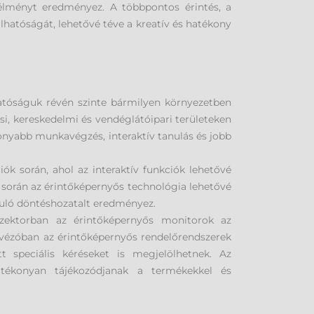
élményt eredményez. A többpontos érintés, a
lhatóságát, lehetővé téve a kreatív és hatékony
atóságuk révén szinte bármilyen környezetben
i, kereskedelmi és vendéglátóipari területeken
onyabb munkavégzés, interaktív tanulás és jobb
k során, ahol az interaktív funkciók lehetővé
k során az érintőképernyős technológia lehetővé
puló döntéshozatalt eredményez.
szektorban az érintőképernyős monitorok az
ávézóban az érintőképernyős rendelőrendszerek
 speciális kéréseket is megjelölhetnek. Az
tékonyan tájékozódjanak a termékekkel és