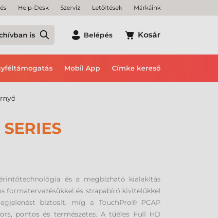
tés
Help-Desk
Szerviz
Letöltések
Márkáink
Kosár
chívban is
Belépés
yféltámogatás
Mobil App
Címke kereső
ernyő
 SERIES
rintőtechnológia és a megbízható kialakítás
áns formatervezésükkel és strapabíró kivitelükkel
a megjelenést biztosít, míg a TouchPro® PCAP
yors, pontos és természetes. A tűéles Full HD