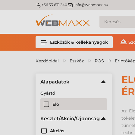
m_phone
m_email
+36 33 631 240
info@webmaxx.hu
Eszközök & kellékanyagok
Sz
Kezdőoldal
Eszköz
POS
Érintőké
EL
Alapadatok
É
Gyártó
Elo
Az El
tökéle
Készlet/Akció/Újdonság
tűnne
Akciós
techno