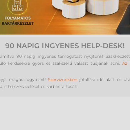
90 NAPIG INGYENES HELP-DESK!
számítva 90 napig ingyenes támogatást nyújtunk! Szakképzett 
ülő kérdésekre gyors és szakszerű választ tudjanak adni.
Az 
gyja magára ügyfeleit!
Szervizünkben
jótállási idő alatt és ut
stb.) szervizelését és karbantartását!