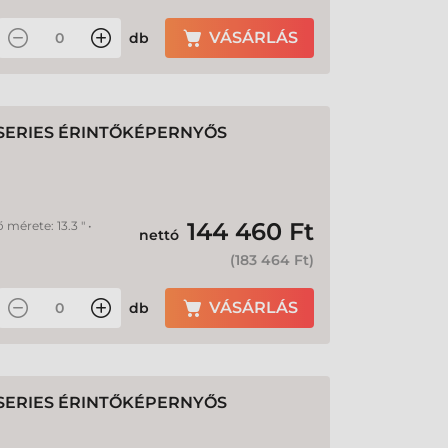
VÁSÁRLÁS
db
 SERIES ÉRINTŐKÉPERNYŐS
144 460 Ft
mérete: 13.3 " •
nettó
(
183 464 Ft
)
VÁSÁRLÁS
db
 SERIES ÉRINTŐKÉPERNYŐS