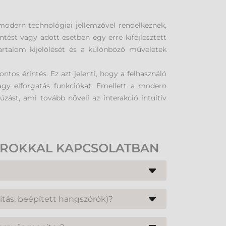
odern technológiai jellemzővel rendelkeznek,
intést vagy adott esetben egy erre kifejlesztett
tartalom kijelölését és a különböző műveletek
tos érintés. Ez azt jelenti, hogy a felhasználó
vagy elforgatás funkciókat. Emellett a modern
ást, ami tovább növeli az interakció intuitív
OROKKAL KAPCSOLATBAN
s gyártótól, rendkívül széles tehát a paletta.
litás, beépített hangszórók)?
 és léteznek olyan érintőképernyős monitorok,
mmel rendelkeznek. Ezek általában speciálisan
oldalúbb élmény érdekében használhatnak. Ezek