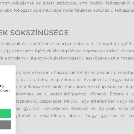
munikáljanak az adott eszközzel, ami pozitív felhasználói 
tovább fokozzák az érintőképernyős felületek sokoldalú felhaszná
EK SOKSZÍNŰSÉGE
oldalúsáuk és a különböző rendszerekbe való könnyű integrálh
gy változatos igények kiszolgálására képesek az üzleti, oktatás
gia a modern világ egyik kulcsfontosságú eszközévé vált a haték
monitorok kiemelkedően hasznosak lehetnek például prezentáció
reagáljanak az adatokra és grafikonokra. Ezenkívül a tárgyaláso
ény
tését, ami hatékonyabb és kölcsönös, közvetlen kapcsolaton ala
iókért
kereskedelemhez és a vedéglátóiparhoz köthető. Ebben a 
a terén játszanak kulcsszerepet. Például egy étteremben vagy k
edén és gyorsan rendeljenek ételeket és italokat, emellett
pedig segítenek a vásárlóknak abban, hogy gyorsan és ha