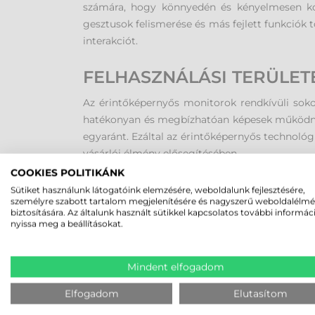
számára, hogy könnyedén és kényelmesen kom
gesztusok felismerése és más fejlett funkciók 
interakciót.
FELHASZNÁLÁSI TERÜLET
Az érintőképernyős monitorok rendkívüli sok
hatékonyan és megbízhatóan képesek működni, í
egyaránt. Ezáltal az érintőképernyős technoló
vásárlói élmény elősegítésében.
Az üzleti környezetekben az érintőképernyős 
COOKIES POLITIKÁNK
teszik a résztvevők számára, hogy közvetlenül 
Sütiket használunk látogatóink elemzésére, weboldalunk fejlesztésére,
személyre szabott tartalom megjelenítésére és nagyszerű weboldalélm
teszi az adatok gyors megosztását és szerkesz
biztosítására. Az általunk használt sütikkel kapcsolatos további informác
Talán a legismertebb felhasználási kör a 
nyissa meg a beállításokat.
ügyfélszolgálat és a vásárlói élmény fokozás
lehetővé teszik a vendégeknek, hogy könny
Mindent elfogadom
érintőképernyős információs terminálok 
szolgáltatásokkal kapcsolatban.
Elfogadom
Elutasítom