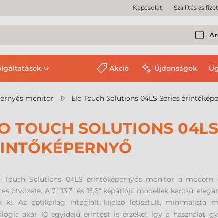
Kapcsolat
Szállítás és fize
Ar
olgáltatások
Akció
Újdonságok
Üg
pernyős monitor
Elo Touch Solutions 04LS Series érintőkép
O TOUCH SOLUTIONS 04LS
RINTŐKÉPERNYŐ
o Touch Solutions 04LS érintőképernyős monitor a modern é
tes ötvözete. A 7", 13,3" és 15,6" képátlójú modellek karcsú, eleg
k ki. Az optikailag integrált kijelző letisztult, minimalist
lógia akár 10 egyidejű érintést is érzékel, így a használat g