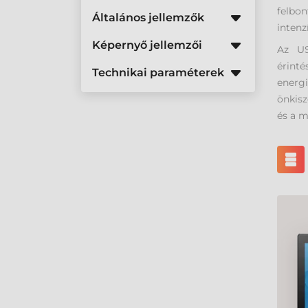
felbo
Általános jellemzők
intenz
Képernyő jellemzői
Az US
érint
Technikai paraméterek
energi
önkisz
és a 