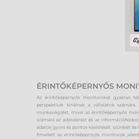
ÉRINTŐKÉPERNYŐS MONI
Az érintőképernyős monitorokat gyakran tek
perspektívát kínálnak a vállalatok számár
munkavégzést, mivel az érintőképernyős monit
számára az adatelérést és az információfeldol
adatok gyors és pontos kijelölését, szűrését és
Emellett az érintőképernyős monitorok jelentő