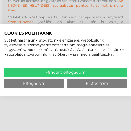
felmerülő kérdésekre gyors és szakszerű választ tudjanak adni.
Az
INGYENES HELP-DESK szolgáltatás pontos tartalmát ismerje
meg!
Vállalatunk a 90 nap lejárta után sem hagyja magára ügyfeleit!
Szervizünkben
jótállási idő alatt és után is vállaljuk
vonalkódtechnikai készülékek (címkenyomtató, vonalkódolvasó,
adatgyűjtő, stb.) szervizelését és karbantartását!
COOKIES POLITIKÁNK
Sütiket használunk látogatóink elemzésére, weboldalunk
fejlesztésére, személyre szabott tartalom megjelenítésére és
nagyszerű weboldalélmény biztosítására. Az általunk használt sütikkel
kapcsolatos további információkért nyissa meg a beállításokat.
Mindent elfogadom
Elfogadom
Elutasítom