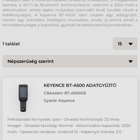
kamera, a Wi-Fi és Bluetooth kommunikáció, valamint a 3250 mAh-s
akkumulátor, amely egész műszakos üzemidőt kínál, tovább növeli a
hatékonyságot. A Keyence BT-A500 nem csupán egy adatgyűjtő,
hanem egy sokoldalú, intelligens munkatárs, amely új szintre emeli a
termelékenységet a logisztikai, gyártási és raktározási folyamatokban.
1
találat
KEYENCE BT-A500 ADATGYŰJTŐ
Cikkszám:
BT-A500GE
Gyártó:
Keyence
Felhasználói környezet: Ipari • Olvasási technológia: 2D Area
Imager • Olvasási távolság: Normál • Akkumulátor kapacitás: 3250
mAh • Operációs rendszer: Android 10 • Képernyő mérete: 3.5 "