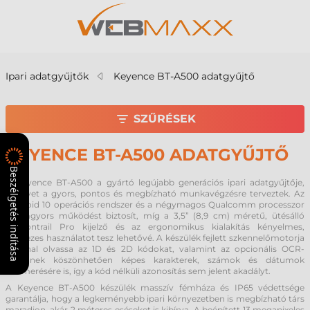
Ipari adatgyűjtők
Keyence BT-A500 adatgyűjtő
SZŰRÉSEK
KEYENCE BT-A500 ADATGYŰJTŐ
Beszélgetés indítása
A Keyence BT-A500 a gyártó legújabb generációs ipari adatgyűjtője,
amelyet a gyors, pontos és megbízható munkavégzésre terveztek. Az
Android 10 operációs rendszer és a négymagos Qualcomm processzor
villámgyors működést biztosít, míg a 3,5” (8,9 cm) méretű, ütésálló
Dragontrail Pro kijelző és az ergonomikus kialakítás kényelmes,
egykezes használatot tesz lehetővé. A készülék fejlett szkennelőmotorja
azonnal olvassa az 1D és 2D kódokat, valamint az opcionális OCR-
licencnek köszönhetően képes karakterek, számok és dátumok
felismerésére is, így a kód nélküli azonosítás sem jelent akadályt.
A Keyence BT-A500 készülék masszív fémháza és IP65 védettsége
garantálja, hogy a legkeményebb ipari környezetben is megbízható társ
maradjon, akár 2 méteres eséseket is kibírva. A beépített 13 megapixeles