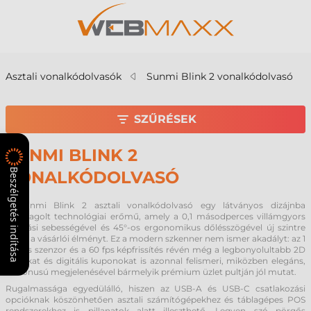
Asztali vonalkódolvasók
Sunmi Blink 2 vonalkódolvasó
SZŰRÉSEK
SUNMI BLINK 2
Beszélgetés indítása
VONALKÓDOLVASÓ
A Sunmi Blink 2 asztali vonalkódolvasó egy látványos dizájnba
csomagolt technológiai erőmű, amely a 0,1 másodperces villámgyors
olvasási sebességével és 45°-os ergonomikus dőlésszögével új szintre
emeli a vásárlói élményt. Ez a modern szkenner nem ismer akadályt: az 1
MP-es szenzor és a 60 fps képfrissítés révén még a legbonyolultabb 2D
kódokat és digitális kuponokat is azonnal felismeri, miközben elegáns,
kéttónusú megjelenésével bármelyik prémium üzlet pultján jól mutat.
Rugalmassága egyedülálló, hiszen az USB-A és USB-C csatlakozási
opcióknak köszönhetően asztali számítógépekhez és táblagépes POS
rendszerekhez is pillanatok alatt illeszthető. Legyen szó pörgős