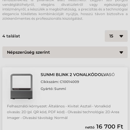
vendéglátóhelyről, elegáns divatüzletről vagy egészségügyi
intézményről, a készülék a megbízhatóság, a precizitás és a technológiai
elegancia tökéletes kombinációját nyújtja, hosszú távon biztosítva a
zökkenőmentes és professzionális kiszolgálást.
4
találat
SUNMI BLINK 2 VONALKÓDOLVASÓ
Cikkszám:
C10014009
Gyártó:
Sunmi
Felhasználói környezet: Általános • Kivitel: Asztali • Vonalkód
olvasás: 2D (pl. QR kód, PDF kód) • Olvasási technológia: 2D Area
Imager • Olvasási távolság: Normál
16 700 Ft
nettó