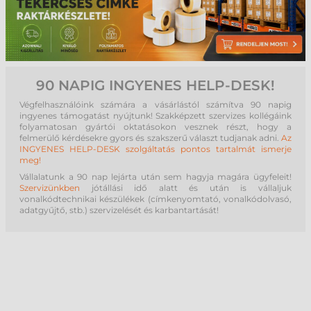
90 NAPIG INGYENES HELP-DESK!
Végfelhasználóink számára a vásárlástól számítva 90 napig
ingyenes támogatást nyújtunk! Szakképzett szervizes kollégáink
folyamatosan gyártói oktatásokon vesznek részt, hogy a
felmerülő kérdésekre gyors és szakszerű választ tudjanak adni.
Az
INGYENES HELP-DESK szolgáltatás pontos tartalmát ismerje
meg!
Vállalatunk a 90 nap lejárta után sem hagyja magára ügyfeleit!
Szervizünkben
jótállási idő alatt és után is vállaljuk
vonalkódtechnikai készülékek (címkenyomtató, vonalkódolvasó,
adatgyűjtő, stb.) szervizelését és karbantartását!