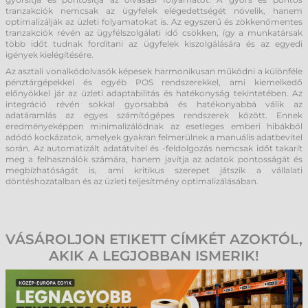
tranzakciók nemcsak az ügyfelek elégedettségét növelik, hanem
optimalizálják az üzleti folyamatokat is. Az egyszerű és zökkenőmentes
tranzakciók révén az ügyfélszolgálati idő csökken, így a munkatársak
több időt tudnak fordítani az ügyfelek kiszolgálására és az egyedi
igények kielégítésére.
Az asztali vonalkódolvasók képesek harmonikusan működni a különféle
pénztárgépekkel és egyéb POS rendszerekkel, ami kiemelkedő
előnyökkel jár az üzleti adaptabilitás és hatékonyság tekintetében. Az
integráció révén sokkal gyorsabbá és hatékonyabbá válik az
adatáramlás az egyes számítógépes rendszerek között. Ennek
eredményeképpen minimalizálódnak az esetleges emberi hibákból
adódó kockázatok, amelyek gyakran felmerülnek a manuális adatbevitel
során. Az automatizált adatátvitel és -feldolgozás nemcsak időt takarít
meg a felhasználók számára, hanem javítja az adatok pontosságát és
megbízhatóságát is, ami kritikus szerepet játszik a vállalati
döntéshozatalban és az üzleti teljesítmény optimalizálásában.
VÁSÁROLJON ETIKETT CÍMKÉT AZOKTÓL,
AKIK A LEGJOBBAN ISMERIK!