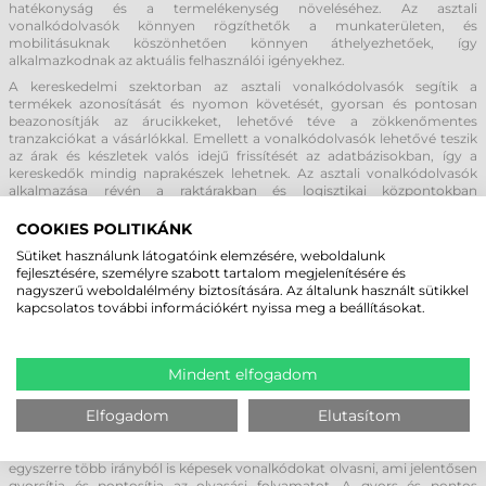
hatékonyság és a termelékenység növeléséhez. Az asztali
vonalkódolvasók könnyen rögzíthetők a munkaterületen, és
mobilitásuknak köszönhetően könnyen áthelyezhetőek, így
alkalmazkodnak az aktuális felhasználói igényekhez.
A kereskedelmi szektorban az asztali vonalkódolvasók segítik a
termékek azonosítását és nyomon követését, gyorsan és pontosan
beazonosítják az árucikkeket, lehetővé téve a zökkenőmentes
tranzakciókat a vásárlókkal. Emellett a vonalkódolvasók lehetővé teszik
az árak és készletek valós idejű frissítését az adatbázisokban, így a
kereskedők mindig naprakészek lehetnek. Az asztali vonalkódolvasók
alkalmazása révén a raktárakban és logisztikai központokban
könnyedén nyomon követhető és kezelhető az áruk mozgása, ami
jelentősen javítja a raktárak hatékonyságát és csökkenti a
COOKIES POLITIKÁNK
készletveszteségeket. A gyártási folyamatokban az asztali
Sütiket használunk látogatóink elemzésére, weboldalunk
vonalkódolvasók használata lehetővé teszi az alkatrészek és termékek
fejlesztésére, személyre szabott tartalom megjelenítésére és
azonosítását és nyomon követését az egész gyártási láncban. Ez segít a
nagyszerű weboldalélmény biztosítására. Az általunk használt sütikkel
gyártási folyamatok hatékonyságának növelésében és a
kapcsolatos további információkért nyissa meg a beállításokat.
minőségellenőrzés folyamatos javításában.
MODERN TECHNOLÓGIA ÉS INNOVATÍV
Mindent elfogadom
FUNKCIÓK
Elfogadom
Elutasítom
Az asztali vonalkódolvasók között található 1D és 2D vonalkód olvasásra
alkalmas készülék, valamint omnidirekcionális pásztázási funkcióval
ellátott eszköz is. Ennek a funkciónak köszönhetően ezek az eszközök
egyszerre több irányból is képesek vonalkódokat olvasni, ami jelentősen
gyorsítja és pontosítja az olvasási folyamatot. A gyors és pontos