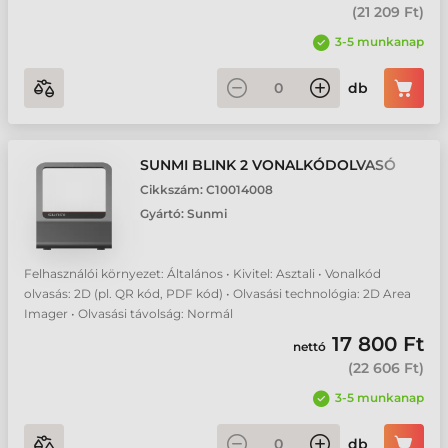
(
21 209 Ft
)
3-5 munkanap
db
SUNMI BLINK 2 VONALKÓDOLVASÓ
Cikkszám:
C10014008
Gyártó:
Sunmi
Felhasználói környezet: Általános • Kivitel: Asztali • Vonalkód
olvasás: 2D (pl. QR kód, PDF kód) • Olvasási technológia: 2D Area
Imager • Olvasási távolság: Normál
17 800 Ft
nettó
(
22 606 Ft
)
3-5 munkanap
db