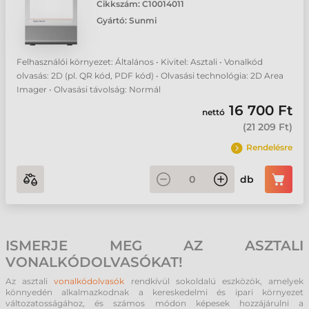
Cikkszám:
C10014011
Gyártó:
Sunmi
Felhasználói környezet: Általános • Kivitel: Asztali • Vonalkód
olvasás: 2D (pl. QR kód, PDF kód) • Olvasási technológia: 2D Area
Imager • Olvasási távolság: Normál
16 700 Ft
nettó
(
21 209 Ft
)
Rendelésre
db
ISMERJE MEG AZ ASZTALI
VONALKÓDOLVASÓKAT!
Az asztali
vonalkódolvasók
rendkívül sokoldalú eszközök, amelyek
könnyedén alkalmazkodnak a kereskedelmi és ipari környezet
változatosságához, és számos módon képesek hozzájárulni a