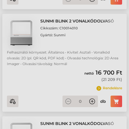
SUNMI BLINK 2 VONALKÓDOLVASÓ
Cikkszám:
C10014010
Gyártó:
Sunmi
Felhasználói környezet: Általános • Kivitel: Asztali • Vonalkód
olvasás: 2D (pl. QR kód, PDF kód) • Olvasási technológia: 2D Area
Imager • Olvasási távolság: Normál
16 700 Ft
nettó
(
21 209 Ft
)
Rendelésre
db
SUNMI BLINK 2 VONALKÓDOLVASÓ